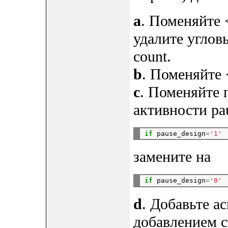
a
. Поменяйте <
удалите углов
count.
b
. Поменяйте <
c
. Поменяйте 
активности pa
if
 pause_design
=
'1'
замените на
if
 pause_design
=
'0'
d
. Добавьте а
добавлением с