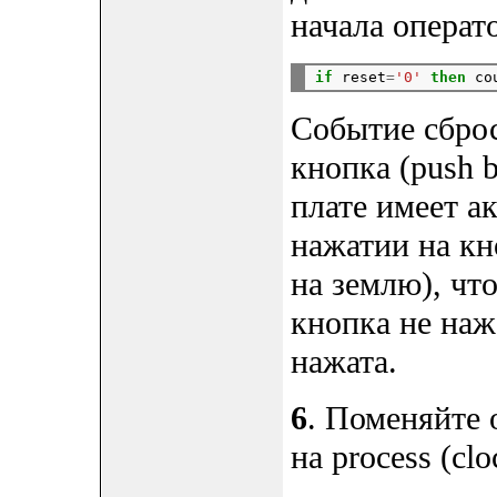
начала операто
if
 reset
=
'0'
then
 co
Событие сброс
кнопка (push 
плате имеет а
нажатии на кн
на землю), что
кнопка не нажа
нажата.
6
. Поменяйте о
на process (clo