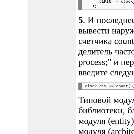
      CLKIN 
=>
 clock
5
. И последне
вывести наруж
счетчика count
делитель част
process;" и пе
введите следу
clock_div 
<=
 count(
9
Типовой моду
библиотеки, б
модуля (entity
модуля (archit