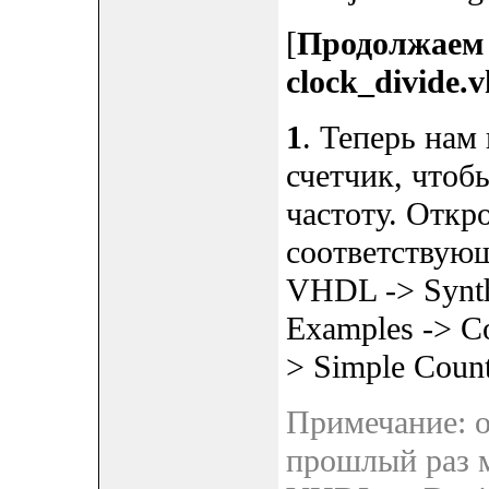
[
Продолжаем 
clock_divide.
1
. Теперь нам
счетчик, чтоб
частоту. Откр
соответствую
VHDL -> Synth
Examples -> Co
> Simple Count
Примечание: о
прошлый раз м