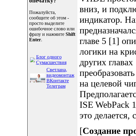
опечатку?
вниз, и подкл
Пожалуйста,
индикатор. На
сообщите об этом -
просто выделите
предназначалс
ошибочное слово или
фразу и нажмите
Shift
главе 5 [1] о
Enter
.
логики на кри
Блог одного
других главах 
Сумасшествия
Светлана,
преобразовать
видеомонтаж
ВКонтакте
на целевой чи
Телеграм
Предполагаетс
ISE WebPack 1
это делается, с
[
Создание пр