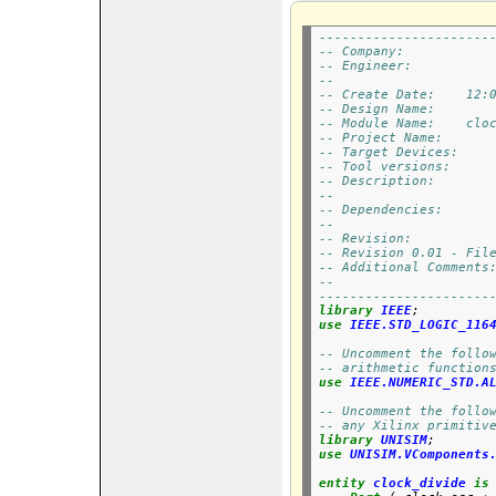
----------------------
-
- Company: 
-- Engineer: 
-- 
-- Create Date:    12:
-- Design Name: 
-- Module Name:    clo
-- Project Name: 
-- Target Devices: 
-- Tool versions: 
-- Description: 
--
-- Dependencies: 
--
-- Revision: 
-- Revision 0.01 - Fil
-- Additional Comments
--
----------------------
library
IEEE
;
use
IEEE.STD_LOGIC_116
-- Uncomment the follo
-- arithmetic function
use
IEEE.NUMERIC_STD.A
-- Uncomment the follo
-- any Xilinx primitiv
library
UNISIM
;
use
UNISIM.VComponents
entity
clock_divide
is