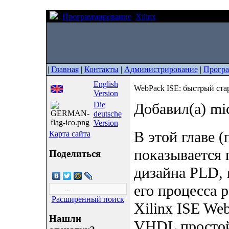
Программирование
Xilinx
WebPack ISE: быстр
|
Главная
|
Контакты
|
Администрирование
|
Прогр
English
WebPack ISE: быстрый ста
Version
Die
Добавил(а) mi
deutsche
Version
В этой главе (
Карта сайта
показывается 
Поделиться
дизайна PLD, 
его процесса 
Расширенный поиск
Xilinx ISE We
Нашли
VHDL простой