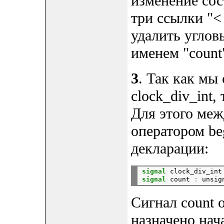
изменение сос
три ссылки "< 
удалить углов
именем "count
3
. Так как мы 
clock_div_int,
Для этого межд
оператором be
декларации:
signal
 clock_div_int
signal
 count 
:
 unsig
Сигнал count 
назначено нач