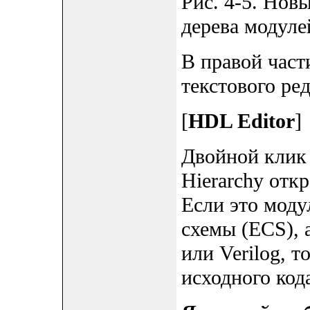
Рис. 4-5. Нов
дерева модуле
В правой част
текстового ре
[
HDL Editor
]
Двойной клик 
Hierarchy откр
Если это моду
схемы (ECS), 
или Verilog, т
исходного кода