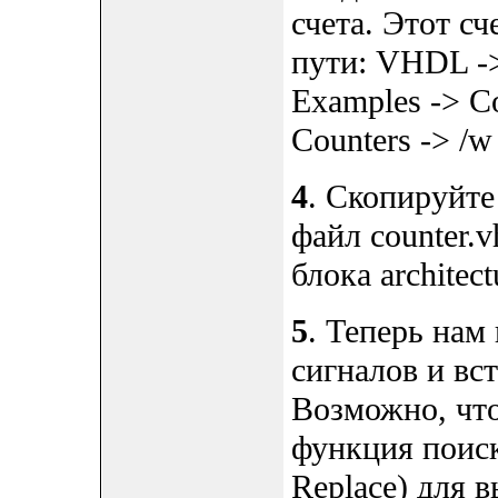
счета. Этот с
пути: VHDL -> 
Examples -> C
Counters -> /w
4
. Скопируйте 
файл counter.
блока architect
5
. Теперь нам
сигналов и вст
Возможно, чт
функция поиск
Replace) для 