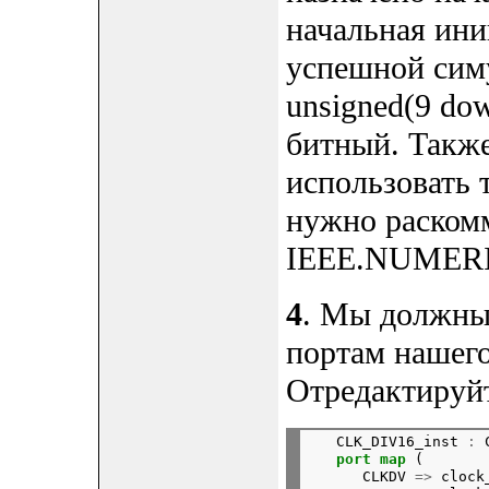
начальная ини
успешной симу
unsigned(9 dow
битный. Также
использовать 
нужно раскомм
IEEE.NUMERI
4
. Мы должны 
портам нашего
Отредактируй
   CLK_DIV16_inst 
:
 
port
map
 (

      CLKDV 
=>
 clock