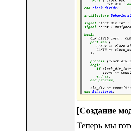
Port
 ( clock_osc 
:
           clk_div 
:
o
end
clock_divide
;
architecture
Behaviora
signal
 clock_div_int 
:
signal
 count 
:
 unsigne
begin

   CLK_DIV16_inst 
:
 CLK
port
map
 (

      CLKDV 
=>
 clock_d
      CLKIN 
=>
 clock_o
process
 (clock_div_i
begin
if
 clock_div_int
         count 
<=
 coun
end
if
;

end
process
;

   clk_div 
<=
 count(
9
)
end
Behavioral
[
Создание мо
Теперь мы гот