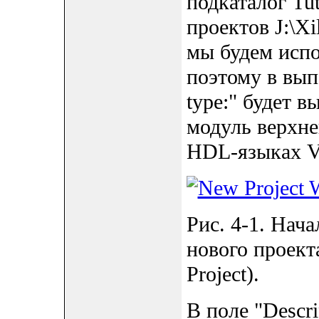
подкаталог Tu
проектов J:\Xi
мы будем испо
поэтому в вып
type:" будет 
модуль верхне
HDL-языках V
Рис. 4-1. Нача
нового проекта
Project).
В поле "Descri