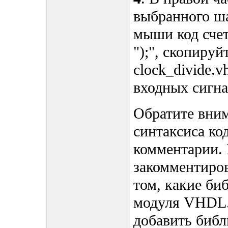
выбранного ш
мыши код счет
");", скопируй
clock_divide.
входных сигнал
Обратите вним
синтаксиса ко
комментарии. 
закомментиров
том, какие би
модуля VHDL.
добавить библ