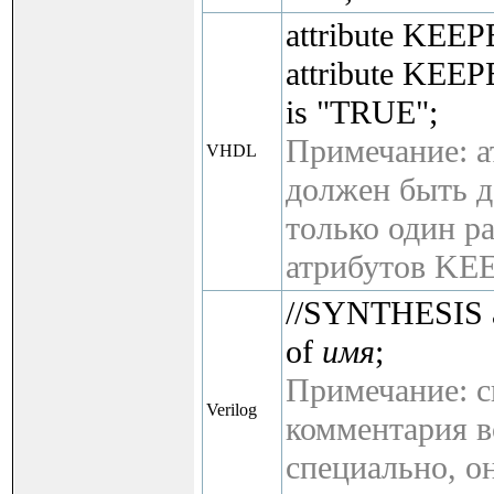
attribute KEEPE
attribute KEE
is "TRUE";
Примечание: а
VHDL
должен быть д
только один ра
атрибутов KE
//SYNTHESIS a
of
имя
;
Примечание: 
Verilog
комментария в
специально, о