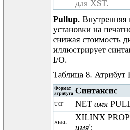
для XST.
Pullup
. Внутренняя 
установки на печатн
снижая стоимость ди
иллюстрирует синтак
I/O.
Таблица 8. Атрибут
Формат
Синтаксис
атрибута
NET
имя
PULL
UCF
XILINX PROP
ABEL
имя
';