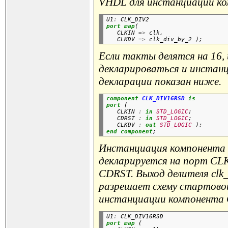
VHDL для инстанциации к
U1
:
 CLK_DIV2
port
map
(

   CLKIN 
=>
 clk,

   CLKDV 
=>
Если такты делятся на 16,
декларироваться и инстан
декларации показан ниже.
component
CLK_DIV16RSD
is
port
 (

   CLKIN 
:
in
STD_LOGIC
;

   CDRST 
:
in
STD_LOGIC
;

   CLKDV 
:
out
STD_LOGIC
 );
end
component
Инстанциация компонента н
декларируется на порт CLKI
CDRST. Выход делителя cl
разрешает схему стартовой
инстанциации компонента
U1
:
 CLK_DIV16RSD
port
map
 (
