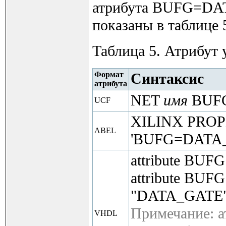
атрибута BUFG=DAT
показаны в таблице 
Таблица 5. Атрибу
Формат
Синтаксис
атрибута
NET
имя
BUFG
UCF
XILINX PRO
ABEL
'BUFG=DATA
attribute BUFG 
attribute BUFG
"DATA_GATE"
Примечание: а
VHDL