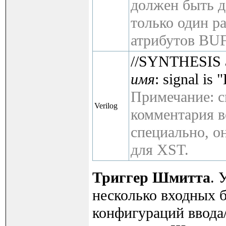
должен быть д
только один ра
атрибутов BU
//SYNTHESIS a
имя
: signal i
Примечание: 
Verilog
комментария в
специально, о
для XST.
Триггер
Шмитта
. 
несколько входных 
конфигураций ввода/