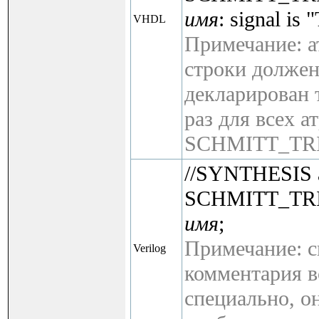
имя
: signal is
VHDL
Примечание: а
строки должен
декларирован 
раз для всех а
SCHMITT_TR
//SYNTHESIS a
SCHMITT_TR
имя
;
Примечание: 
Verilog
комментария в
специально, о