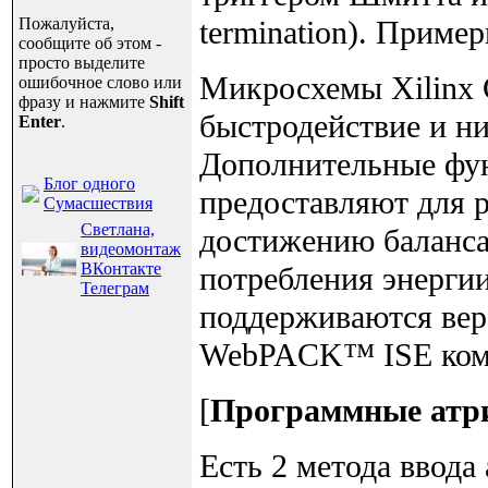
Пожалуйста,
termination). Приме
сообщите об этом -
просто выделите
Микросхемы Xilinx 
ошибочное слово или
фразу и нажмите
Shift
быстродействие и ни
Enter
.
Дополнительные фун
Блог одного
предоставляют для 
Сумасшествия
Светлана,
достижению баланса
видеомонтаж
ВКонтакте
потребления энергии
Телеграм
поддерживаются вер
WebPACK™ ISE комп
[
Программные атр
Есть 2 метода ввода