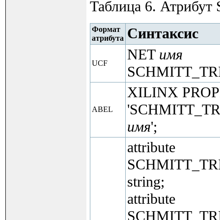
Таблица 6. Атрибу
Формат
Синтаксис
атрибута
NET
имя
UCF
SCHMITT_TR
XILINX PRO
'SCHMITT_T
ABEL
имя
';
attribute
SCHMITT_TR
string;
attribute
SCHMITT_TR