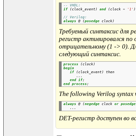
-- VHDL:
if
 (clock_event) 
and
 (clock 
=
'1'
)
// Verilog:
always
 @ (
posedge
Требуемый синтаксис для р
регистр активировался по 
отрицательному (1 -> 0). 
следующий синтаксис.
process
 (clock)
begin
if
 (clock_event) then

      ...

end
if
;
end process
The following Verilog syntax 
always
 @ (
negedge
 clock 
or
posedge
DET-регистр доступен во вс