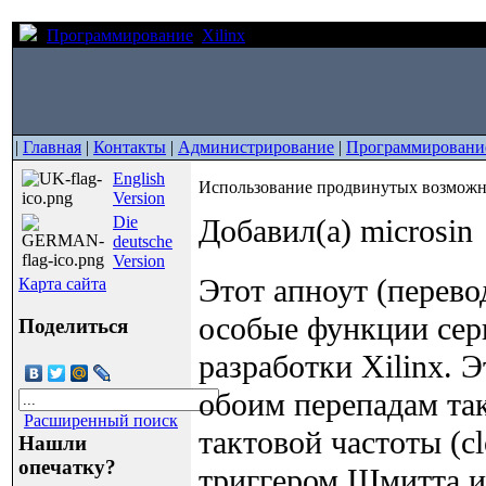
Программирование
Xilinx
Использование продвинутых во
|
Главная
|
Контакты
|
Администрирование
|
Программировани
English
Использование продвинутых возможно
Version
Die
Добавил(а) microsin
deutsche
Version
Этот апноут (перево
Карта сайта
особые функции се
Поделиться
разработки Xilinx. 
обоим перепадам такт
Расширенный поиск
тактовой частоты (c
Нашли
опечатку?
триггером Шмитта и