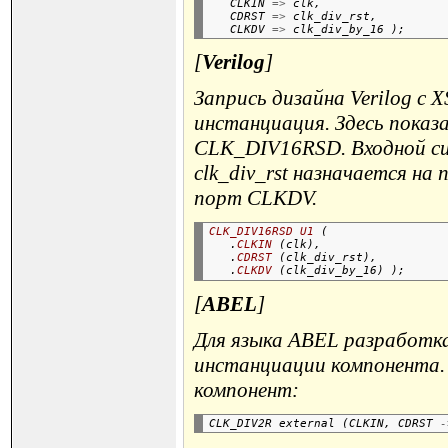
   CLKIN 
=>
 clk,

   CDRST 
=>
 clk_div_rst,

   CLKDV 
=>
[
Verilog
]
Запрись дизайна Verilog с 
инстанциация. Здесь показ
CLK_DIV16RSD. Входной сиг
clk_div_rst назначается на
порт CLKDV.
CLK_DIV16RSD
U1
 (

   .
CLKIN
 (clk),

   .
CDRST
 (clk_div_rst),

   .
CLKDV
[
ABEL
]
Для языка ABEL разработка
инстанциации компонента.
компонент:
CLK_DIV2R external (CLKIN, CDRST 
-