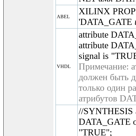
XILINX PRO
ABEL
'DATA_GATE
attribute DATA
attribute DAT
signal is "TRU
Примечание: а
VHDL
должен быть д
только один ра
атрибутов DA
//SYNTHESIS a
DATA_GATE 
"TRUE";