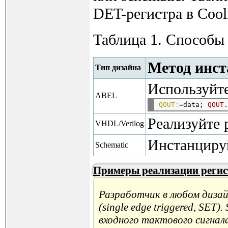
DET-регистра в Cool
Таблица 1. Способы
Метод инс
Тип дизайна
Используйт
ABEL
QOUT:
=
data; 
QOUT
Реализуйте 
VHDL/Verilog
Инстанциру
Schematic
Примеры реализации реги
Разработчик в любом диза
(single edge triggered, SET
входного тактового сигнал