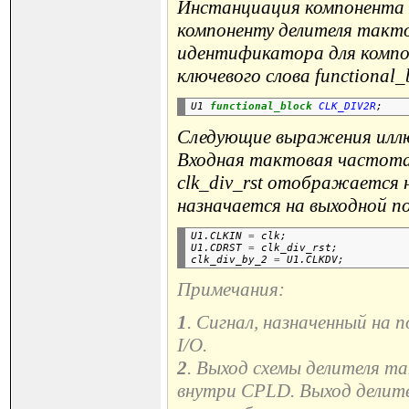
Инстанциация компонента 
компоненту делителя такт
идентификатора для компо
ключевого слова functional
U1 
functional_block
CLK_DIV2R
Следующие выражения иллю
Входная тактовая частота
clk_div_rst отображается 
назначается на выходной 
U1.CLKIN 
=
 clk;

U1.CDRST 
=
 clk_div_rst;

clk_div_by_2 
=
Примечания:
1
. Сигнал, назначенный н
I/O.
2
. Выход схемы делителя та
внутри CPLD. Выход делите