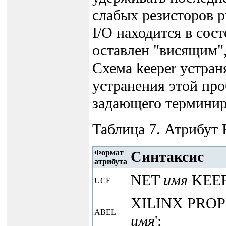
слабых резисторов p
I/O находится в сос
оставлен "висящим",
Схема keeper устра
устранения этой про
задающего терминир
Таблица 7. Атрибут
Формат
Синтаксис
атрибута
NET
имя
KEEP
UCF
XILINX PROP
ABEL
имя
';