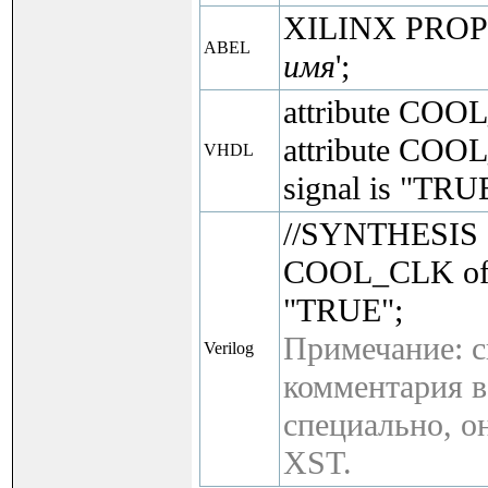
XILINX PRO
ABEL
имя
';
attribute COOL
attribute CO
VHDL
signal is "TRU
//SYNTHESIS a
COOL_CLK o
"TRUE";
Примечание: 
Verilog
комментария 
специально, о
XST.