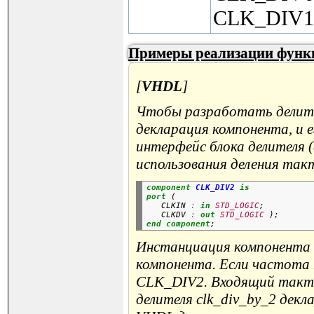
CLK_DIV1
Примеры реализации функц
[
VHDL
]
Чтобы разработать делите
декларация компонента, и 
интерфейс блока делителя (
использования деления так
component
CLK_DIV2
is
port
 (

   CLKIN 
:
in
STD_LOGIC
;

   CLKDV 
:
out
STD_LOGIC
 );
end
component
Инстанциация компонента 
компонента. Если частота
CLK_DIV2. Входящий тактов
делителя clk_div_by_2 дек