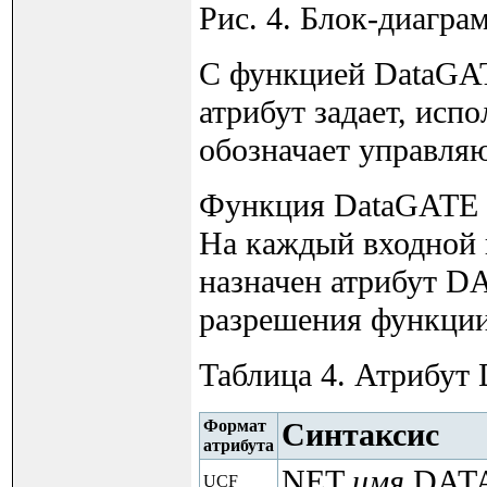
Рис. 4. Блок-диагр
С функцией DataGATE
атрибут задает, исп
обозначает управля
Функция DataGATE в
На каждый входной
назначен атрибут D
разрешения функции
Таблица 4. Атрибу
Формат
Синтаксис
атрибута
NET
имя
DATA
UCF