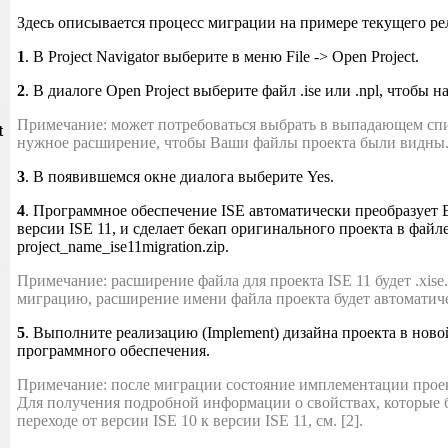
Здесь описывается процесс миграции на примере текущего рел
1
. В Project Navigator выберите в меню File -> Open Project.
2
. В диалоге Open Project выберите файл .ise или .npl, чтобы 
и
Примечание: может потребоваться выбрать в выпадающем спи
t
нужное расширение, чтобы Ваши файлы проекта были видны
3
. В появившемся окне диалога выберите Yes.
4
. Программное обеспечение ISE автоматически преобразует 
версии ISE 11, и сделает бекап оригинального проекта в файл
project_name_ise11migration.zip.
Примечание: расширение файла для проекта ISE 11 будет .xise
миграцию, расширение имени файла проекта будет автоматич
5
. Выполните реализацию (Implement) дизайна проекта в ново
программного обеспечения.
Примечание: после миграции состояние имплементации проек
Для получения подробной информации о свойствах, которые
переходе от версии ISE 10 к версии ISE 11, см. [2].