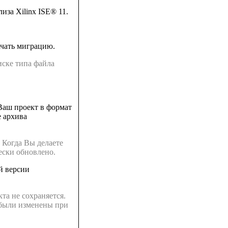
иза Xilinx ISE® 11.
начать миграцию.
ске типа файла
.
Ваш проект в формат
е архива
. Когда Вы делаете
ески обновлено.
й версии
та не сохраняется.
 были изменены при