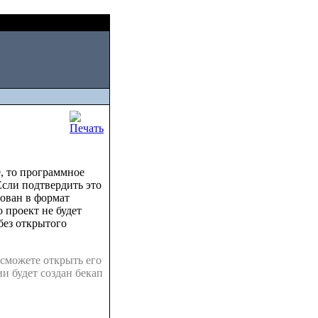
Fri, August 07 2026
, то программное
Если подтвердить это
зован в формат
о проект не будет
 без открытого
 сможете открыть его
и будет создан бекап