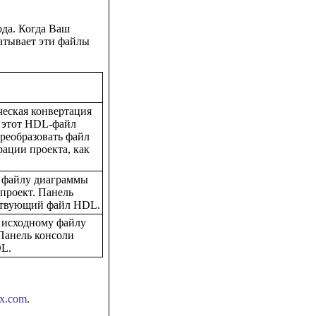
ода. Когда Ваш
атывает эти файлы
ческая конвертация
и этот HDL-файл
преобразовать файл
ации проекта, как
т файлу диаграммы
 проект. Панель
тствующий файл HDL.
т исходному файлу
 Панель консоли
DL.
nx.com
.