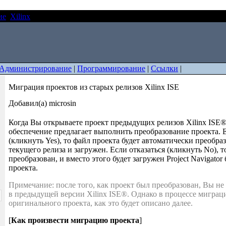
ие
Xilinx
Миграция проектов из старых релизов Xilinx ISE
Администрирование
|
Программирование
|
Ссылки
|
Миграция проектов из старых релизов Xilinx ISE
Добавил(а) microsin
Когда Вы открываете проект предыдущих релизов Xilinx ISE®
обеспечение предлагает выполнить преобразование проекта. 
(кликнуть Yes), то файл проекта будет автоматически преобра
текущего релиза и загружен. Если отказаться (кликнуть No), т
преобразован, и вместо этого будет загружен Project Navigator
проекта.
Примечание: после того, как проект был преобразован, Вы не
в предыдущей версии Xilinx ISE®. Однако в процессе миграци
оригинального проекта, как это будет описано далее.
[
Как произвести миграцию проекта
]