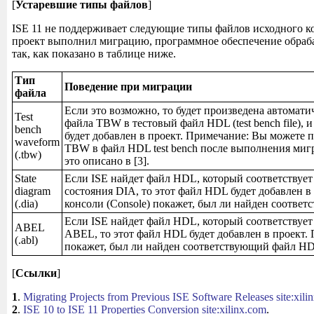
[
Устаревшие типы файлов
]
ISE 11 не поддерживает следующие типы файлов исходного к
проект выполнил миграцию, программное обеспечение обраб
так, как показано в таблице ниже.
Тип
Поведение при миграции
файла
Если это возможно, то будет произведена автомати
Test
файла TBW в тестовый файл HDL (test bench file), 
bench
будет добавлен в проект. Примечание: Вы можете 
waveform
TBW в файл HDL test bench после выполнения мигр
(.tbw)
это описано в [3].
State
Если ISE найдет файл HDL, который соответствуе
diagram
состояния DIA, то этот файл HDL будет добавлен в
(.dia)
консоли (Console) покажет, был ли найден соотве
Если ISE найдет файл HDL, который соответствуе
ABEL
ABEL, то этот файл HDL будет добавлен в проект.
(.abl)
покажет, был ли найден соответствующий файл H
[
Ссылки
]
1
.
Migrating Projects from Previous ISE Software Releases site:xili
2
.
ISE 10 to ISE 11 Properties Conversion site:xilinx.com
.