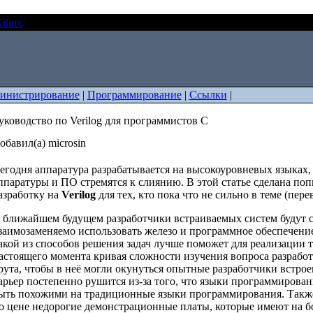
ilinx
Руководство по Verilog для программистов C
инистрирование
|
Программирование
|
Ссылки
|
уководство по Verilog для программистов C
обавил(а) microsin
егодня аппаратура разрабатывается на высокоуровневых языках,
ппаратуры и ПО стремятся к слиянию. В этой статье сделана поп
азработку на
Verilog
для тех, кто пока что не сильно в теме (перев
 ближайшем будущем разработчики встраиваемых систем будут 
заимозаменяемо использовать железо и программное обеспечение
акой из способов решения задач лучше поможет для реализации т
астоящего момента кривая сложности изучения вопроса разрабо
рута, чтобы в неё могли окунуться опытные разработчики встро
арьер постепенно рушится из-за того, что языки программирова
ыть похожими на традиционные языки программирования. Такж
о цене недорогие демонстрационные платы, которые имеют на 