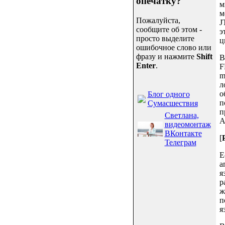
опечатку?
м
м
Пожалуйста,
J
сообщите об этом -
э
просто выделите
ц
ошибочное слово или
фразу и нажмите
Shift
В
Enter
.
F
m
л
о
Блог одного
п
Сумасшествия
п
Светлана,
A
видеомонтаж
ВКонтакте
[
Телеграм
Е
а
я
р
ж
п
я