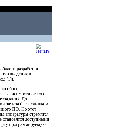
Sat, August 08 2026
 области разработки
ытка введения в
од [1]).
способны
 в зависимости от того,
ехзадания. До
тки железа была слишком
енного ПО. Но этот
ния аппаратуры стремятся
е становятся доступными
борту программируемую