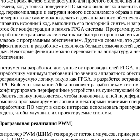
 то же время железо стало доступно для простого обновления и
ремена, когда только поведение ПО можно было легко изменить 
од, перекомпиляции и загрузки нового исполняемого образа в па
римерно то же самое можно делать и для аппаратного обеспечен
справить исходный код, выполнить его повторный синтез, и заг
оток бит конфигурации в память FPGA системы. Программируем
азработке встраиваемых систем так же быстро и просто менять ап
елалось с программным обеспечением. Другими словами, это доб
ффективности в разработке - появилось больше возможностей дл
адач. Некоторые функции можно переложить на аппаратуру, а не
беспечение.
нструменты разработки, доступные от производителей FPGA, п
азработчику минимум требований по знанию аппаратного обесп
рограммируемую логику, такую как FPGA, в разработке встраив
OPC Builder от компании Altera позволяет разработчикам систем
конфигурировать периферийные устройства из существующей б
обавить логику пользователя, чтобы подключить к ней перифери
омощью программируемой логики и некоторыми знаниями спец
азработчики ПО могут в своих интересах использовать преимущ
редств, чтобы улучшить их проектируемые системы.
Программная реализация PWM
]
онтроллер PWM (ШИМ) генерирует поток импульсов, примерно т
ис. 1. ШИМ характеризуется периодом и длительностью импульса