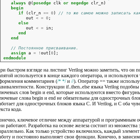
always
 @(
posedge
 clk 
or
negedge
 clr_n)

begin
if
 (clr_n 
==
0
) 
// то же самое можно записать ка
         out 
<
=
0
;

else
         out 
<
=
 in;

end
end
// Постоянное присваивание.
assign
 a 
=
!
out[
0
];
endmodule
ри быстром взгляде на листинг Verilog можно заметить, что он п
апятой используется в конце каждого оператора, и используются 
формления комментариев (
/* */
и
//
). Оператор == также использу
квивалентности. Конструкции if..then..else языка Verilog подобны
лючевых слов begin и end, которые используются вместо фигурн
лючевые слова begin и end не обязательны для однострочных бло
аботает для однострочных блоков языка C. И Verilog, и C оба чу
екста кода.
онечно, ключевое отличие между аппаратурой и программным об
ни работают. Разработка на основе железа состоит из множества
араллельно. Как только устройство включилось, каждый элемент
аботу и постоянно выполняет свои функции. Конечно, в зависим