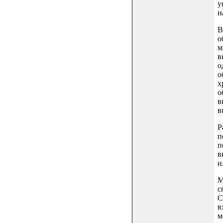
у
н
В
о
м
в
о
о
х
о
в
в
Р
п
п
в
и
М
с
С
в
м