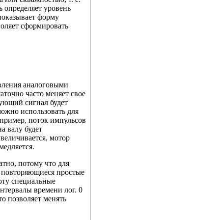
ь определяет уровень
 показывает форму
воляет сформировать
вления аналоговыми
аточно часто меняет свое
рующий сигнал будет
можно использовать для
апример, поток импульсов
а валу будет
величивается, мотор
медляется.
тно, потому что для
 повторяющиеся простые
рту специальные
нтервалы времени лог. 0
то позволяет менять