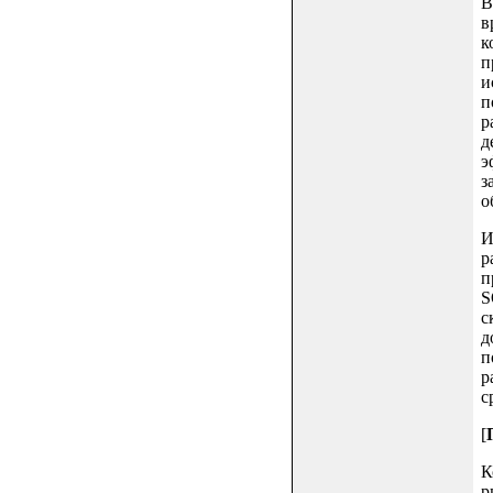
В
в
к
п
и
п
р
д
э
з
о
И
р
п
S
с
д
п
р
с
[
К
р