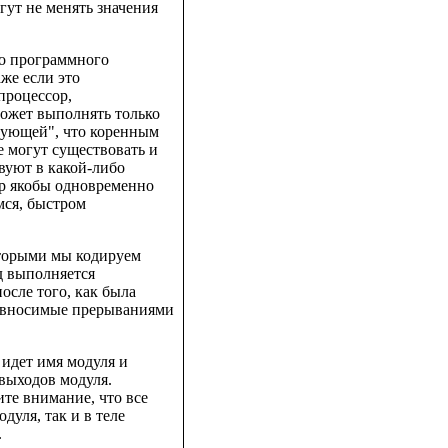
гут не менять значения
го программного
же если это
процессор,
ожет выполнять только
вующей", что коренным
е могут существовать и
вуют в какой-либо
ор якобы одновременно
мся, быстром
оторыми мы кодируем
д выполняется
осле того, как была
, вносимые прерываниями
 идет имя модуля и
 выходов модуля.
те внимание, что все
дуля, так и в теле
.