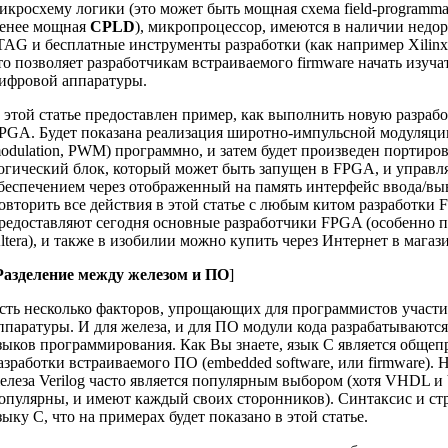
икросхему логики (это может быть мощная схема field-programmabl
енее мощная
CPLD
), микропроцессор, имеются в наличии недо
TAG и бесплатные инструменты разработки (как например Xilinx 
то позволяет разработчикам встраиваемого firmware начать изуч
ифровой аппаратуры.
 этой статье предоставлен пример, как выполнить новую разраб
PGA. Будет показана реализация широтно-импульсной модуляци
odulation, PWM) программно, и затем будет произведен портиров
огический блок, который может быть запущен в FPGA, и управ
беспечением через отображенный на память интерфейс ввода/выв
овторить все действия в этой статье с любым китом разработки
редоставляют сегодня основные разработчики FPGA (особенно п
ltera), и также в изобилии можно купить через Интернет в магази
Разделение между железом и ПО
]
сть несколько факторов, упрощающих для программистов участие
ппаратуры. И для железа, и для ПО модули кода разрабатываютс
зыков программирования. Как Вы знаете, язык C является обще
азработки встраиваемого ПО (embedded software, или firmware). 
елеза Verilog часто является популярным выбором (хотя VHDL и 
опулярны, и имеют каждый своих сторонников). Синтаксис и стр
зыку C, что на примерах будет показано в этой статье.