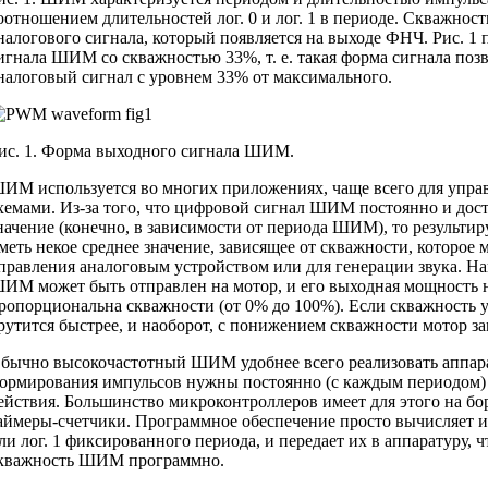
оотношением длительностей лог. 0 и лог. 1 в периоде. Скважност
налогового сигнала, который появляется на выходе ФНЧ. Рис. 1
игнала ШИМ со скважностью 33%, т. е. такая форма сигнала поз
налоговый сигнал с уровнем 33% от максимального.
ис. 1. Форма выходного сигнала ШИМ.
ИМ используется во многих приложениях, чаще всего для упра
хемами. Из-за того, что цифровой сигнал ШИМ постоянно и дост
начение (конечно, в зависимости от периода ШИМ), то результи
меть некое среднее значение, зависящее от скважности, которое 
правления аналоговым устройством или для генерации звука. Н
ИМ может быть отправлен на мотор, и его выходная мощность н
ропорциональна скважности (от 0% до 100%). Если скважность у
рутится быстрее, и наоборот, с понижением скважности мотор за
бычно высокочастотный ШИМ удобнее всего реализовать аппара
ормирования импульсов нужны постоянно (с каждым периодом)
ействия. Большинство микроконтроллеров имеет для этого на бо
аймеры-счетчики. Программное обеспечение просто вычисляет и
ли лог. 1 фиксированного периода, и передает их в аппаратуру, ч
кважность ШИМ программно.