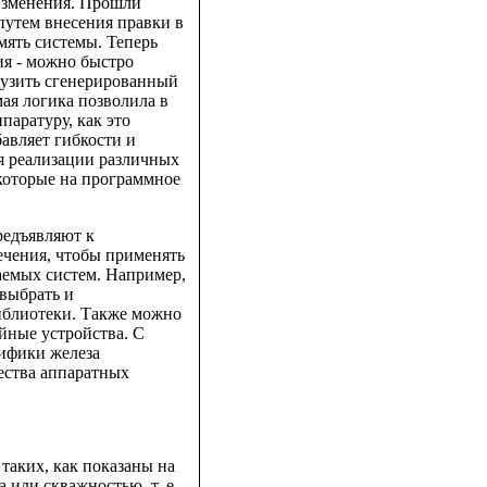
 изменения. Прошли
путем внесения правки в
мять системы. Теперь
ия - можно быстро
рузить сгенерированный
ая логика позволила в
паратуру, как это
авляет гибкости и
я реализации различных
которые на программное
редъявляют к
ечения, чтобы применять
аемых систем. Например,
 выбрать и
иблиотеки. Также можно
йные устройства. С
ифики железа
ества аппаратных
аких, как показаны на
 или скважностью, т. е.