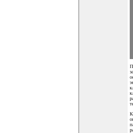
П
з
о
э
к
к
р
т
К
о
п
р