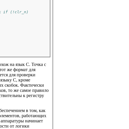
к if (!clr_n)
охож на язык C. Точка с
тот же формат для
ется для проверки
 языку C, кроме
ых скобок. Фактически
ков, то же самое правило
вствительны к регистру
еспечением в том, как
 элементов, работающих
 аппаратуры начинает
ости от логики