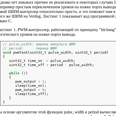
днако нет никаких причин не реализовать в некоторых случая
апример простым переключением уровня на ножке порта вывода
акой ШИМ-контролер относительно просто, и это поможет нам в
ого же ШИМ на Verilog. Листинг 1 показывает код программно
зыке C.
истинг 1. PWM-контроллер, работающий по принципу "bit-bang", 
огического уровня на ножке порта вывода.
// pulse_width: ширина импульса ШИМ
// period:      период ШИМ
void
 pwmTask(uint32_t pulse_width, uint32_t period)

{

   uint32_t time_on  
=
 pulse_width;

   uint32_t time_off 
=
 period 
-
while
 (
1
)

   {

      pwm_output 
=
1
;

      sleep(time_on);

      pwm_output 
=
0
;

      sleep(time_off);

   }

а основе аргументов этой функции pulse_width и period вычисля