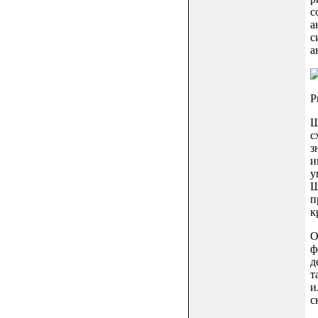
с
а
с
а
Р
Ш
с
з
и
у
Ш
п
к
О
ф
д
т
и
с