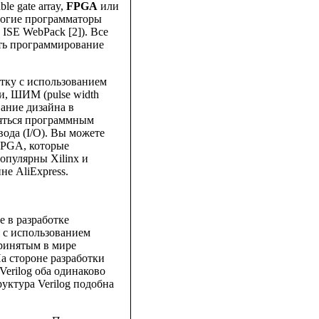
e gate array,
FPGA
или
рогие программаторы
ISE WebPack [2]). Все
ать программирование
отку с использованием
и, ШИМ (pulse width
ание дизайна в
ляться программным
ода (I/O). Вы можете
 FPGA, которые
опулярны Xilinx и
не AliExpress.
 в разработке
я с использованием
принятым в мире
На стороне разработки
Verilog оба одинаково
уктура Verilog подобна