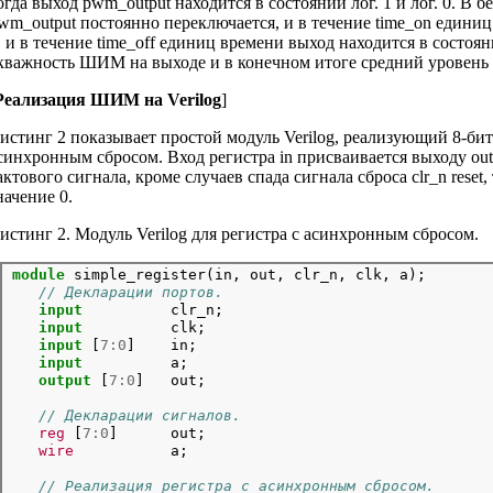
огда выход pwm_output находится в состоянии лог. 1 и лог. 0. В 
wm_output постоянно переключается, и в течение time_on единиц
, и в течение time_off единиц времени выход находится в состояни
кважность ШИМ на выходе и в конечном итоге средний уровень
Реализация ШИМ на Verilog
]
истинг 2 показывает простой модуль Verilog, реализующий 8-би
синхронным сбросом. Вход регистра in присваивается выходу out
актового сигнала, кроме случаев спада сигнала сброса clr_n reset,
начение 0.
истинг 2. Модуль Verilog для регистра с асинхронным сбросом.
module
 simple_register(in, out, clr_n, clk, a);

// Декларации портов.
input
          clr_n;

input
          clk;

input
 [
7:0
]    in;

input
          a;

output
 [
7:0
// Декларации сигналов.
reg
 [
7:0
]      out;

wire
// Реализация регистра с асинхронным сбросом.