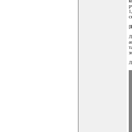
к
p
1
с
[
Л
а
т
з
Л