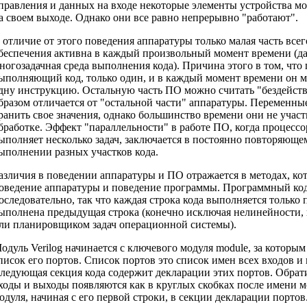
правления и данных на входе некоторые элементы устройства мо
а своем выходе. Однако они все равно непрерывно "работают".
 отличие от этого поведения аппаратуры только малая часть все
беспечения активна в каждый произвольный момент времени (да
ногозадачная среда выполнения кода). Причина этого в том, что 
ыполняющий код, только один, и в каждый момент времени он м
дну инструкцию. Остальную часть ПО можно считать "бездейст
бразом отличается от "остальной части" аппаратуры. Переменны
ранить свое значения, однако большинство времени они не участ
бработке. Эффект "параллельности" в работе ПО, когда процесс
ыполняет несколько задач, заключается в постоянно повторяюще
ыполнении разных участков кода.
азличия в поведении аппаратуры и ПО отражается в методах, к
оведение аппаратуры и поведение программы. Программный ко
оследовательно, так что каждая строка кода выполняется только п
ыполнена предыдущая строка (конечно исключая нелинейности
ли планировщиком задач операционной системы).
одуль Verilog начинается с ключевого модуля module, за которым
писок его портов. Список портов это список имен всех входов и
ледующая секция кода содержит декларации этих портов. Обрати
ходы и выходы появляются как в круглых скобках после имени мо
одуля, начиная с его первой строки, в секции декларации портов