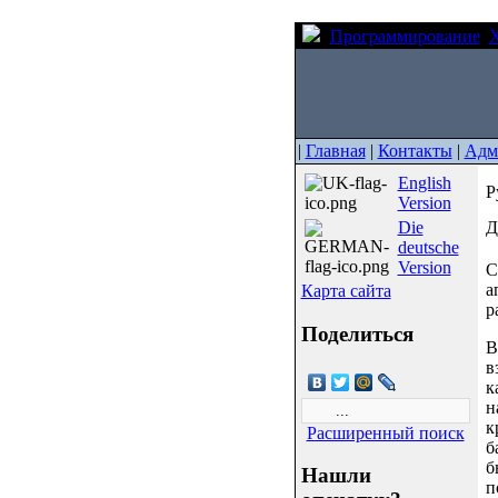
Программирование
X
|
Главная
|
Контакты
|
Адм
English
Р
Version
Die
Д
deutsche
Version
С
а
Карта сайта
р
Поделиться
В
в
к
н
к
Расширенный поиск
б
б
Нашли
п