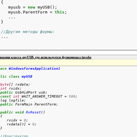
{

    myusb = 
new
 myUSB();

    myusb.ParentForm = 
this
;
   ...

//Другие методы формы:
...

зации класса myUSB, где используется функционал invoke
pace
WindowsFormsApplication1
blic
class
myUSB
byte
[] rxdata;

int
 rxidx;

public
 UsbHidPort usb;

const
int
 WAIT_ANSWER_TIMEOUT = 
500
;

log logfile;

public
public
void
RxReset
()

{

    rxidx = 
0
;

    rxdata[
0
] = 
0
;

//Конструктор