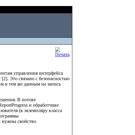
Thu, August 06 2026
ементам управления интерфейса
[2]. Это связано с безопасностью
м и тем же данным на запись
ешения. В потоке
eportProgress и обработчике
ователя (к экземпляру класса
программы
 и нужны свойство