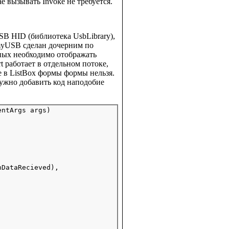
ае вызывать Invoke не требуется.
B HID (библиотека UsbLibrary),
 myUSB сделан дочерним по
ных необходимо отображать
 работает в отдельном потоке,
 в ListBox формы формы нельзя.
ужно добавить код наподобие
ntArgs args)

DataRecieved),
