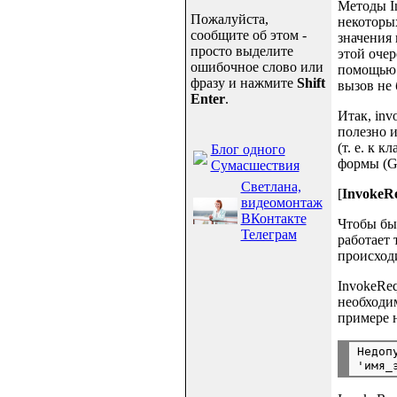
Методы In
Пожалуйста,
некоторых
сообщите об этом -
значения
просто выделите
этой оче
ошибочное слово или
помощью 
фразу и нажмите
Shift
вызов не 
Enter
.
Итак, inv
полезно и
(т. е. к 
Блог одного
формы (G
Сумасшествия
Светлана,
[
InvokeR
видеомонтаж
ВКонтакте
Чтобы был
Телеграм
работает 
происходи
InvokeReq
необходим
примере н
Недоп