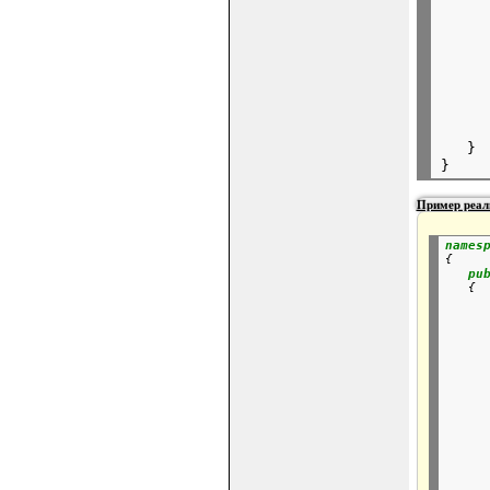
      
     
     
      
      
   }

Пример реали
names
{

pu
   {

      
      
     
     