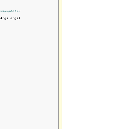
 содержится
Args args)


