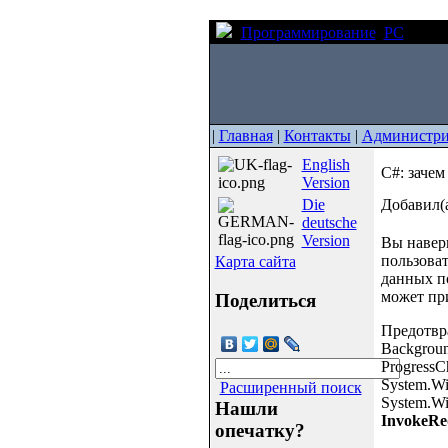
Программирование
PC
C#: з
|
Главная
|
Контакты
|
Администри
English
C#: зачем
Version
Die
Добавил(а
deutsche
Version
Вы наверн
пользоват
Карта сайта
данных п
может пр
Поделиться
Предотвр
Backgroun
ProgressC
System.Wi
Расширенный поиск
System.Wi
Нашли
InvokeRe
опечатку?