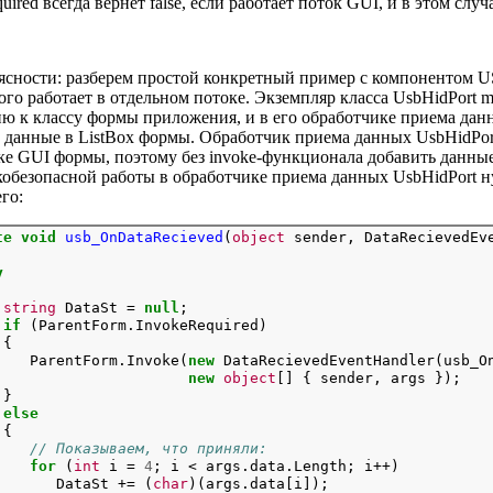
uired всегда вернет false, если работает поток GUI, и в этом случ
ясности: разберем простой конкретный пример с компонентом US
ого работает в отдельном потоке. Экземпляр класса UsbHidPort
ю к классу формы приложения, и в его обработчике приема дан
данные в ListBox формы. Обработчик приема данных UsbHidPort
ке GUI формы, поэтому без invoke-функционала добавить данные
кобезопасной работы в обработчике приема данных UsbHidPort н
го:
te
void
usb_OnDataRecieved
(
object
 sender, DataRecievedEve
y
string
 DataSt = 
null
;

if
 (ParentForm.InvokeRequired)

{

    ParentForm.Invoke(
new
 DataRecievedEventHandler(usb_On
new
object
[] { sender, args });

}

else
{

// Показываем, что приняли:
for
 (
int
 i = 
4
; i < args.data.Length; i++)

       DataSt += (
char
)(args.data[i]);
