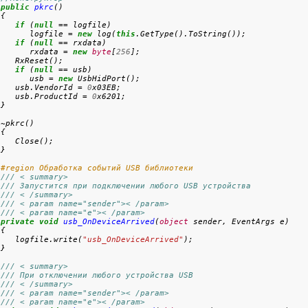
public
pkrc
()

{

if
 (
null
 == logfile)

       logfile = 
new
 log(
this
.GetType().ToString());

if
 (
null
 == rxdata)

       rxdata = 
new
byte
[
256
];

   RxReset();

if
 (
null
 == usb)

       usb = 
new
 UsbHidPort();

    usb.VendorId = 
0
x03EB;

    usb.ProductId = 
0
x6201;

~pkrc()

{

   Close();

#region Обработка событий USB библиотеки
/// < summary>
/// Запустится при подключении любого USB устройства
/// < /summary>
/// < param name="sender">< /param>
/// < param name="e">< /param>
private
void
usb_OnDeviceArrived
(
object
 sender, EventArgs e)

{

    logfile.write(
"usb_OnDeviceArrived"
);

/// < summary>
/// При отключении любого устройства USB
/// < /summary>
/// < param name="sender">< /param>
/// < param name="e">< /param>