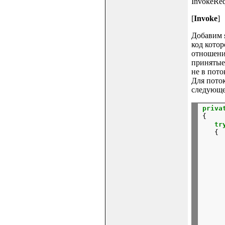
InvokeReq
[
Invoke
]
Добавим 
код котор
отношени
принятые 
не в пото
Для пото
следующе
priva
{

tr
   {

      
     
      
      
     