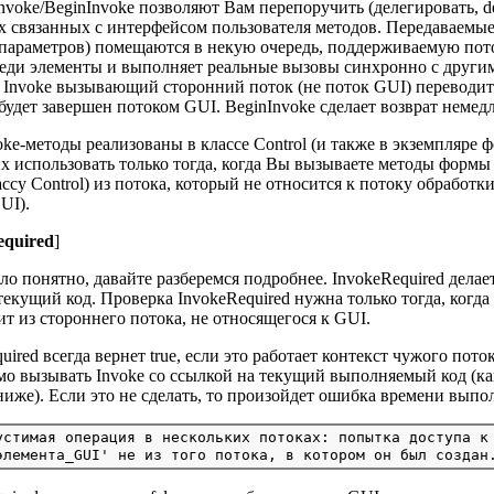
voke/BeginInvoke позволяют Вам перепоручить (делегировать, de
 связанных с интерфейсом пользователя методов. Передаваемые
 параметров) помещаются в некую очередь, поддерживаемую пот
реди элементы и выполняет реальные вызовы синхронно с други
Invoke вызывающий сторонний поток (не поток GUI) переводитс
будет завершен потоком GUI. BeginInvoke сделает возврат немед
oke-методы реализованы в классе Control (и также в экземпляре
х использовать только тогда, когда Вы вызываете методы формы 
классу Control) из потока, который не относится к потоку обработ
UI).
equired
]
о понятно, давайте разберемся подробнее. InvokeRequired делает
текущий код. Проверка InvokeRequired нужна только тогда, когд
т из стороннего потока, не относящегося к GUI.
uired всегда вернет true, если это работает контекст чужого поток
о вызывать Invoke со ссылкой на текущий выполняемый код (как 
иже). Если это не сделать, то произойдет ошибка времени выпо
устимая операция в нескольких потоках: попытка доступа к 