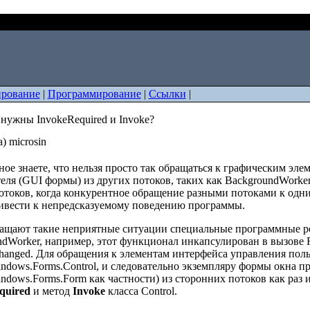
ачем нужны InvokeRequired и Invoke?
рование
|
Программирование
|
Ссылки
|
 нужны InvokeRequired и Invoke?
) microsin
ое знаете, что нельзя просто так обращаться к графическим эл
еля (GUI формы) из других потоков, таких как BackgroundWorker 
отоков, когда конкурентное обращение разными потоками к одни
ивести к непредсказуемому поведению программы.
ащают такие неприятные ситуации специальные программные р
dWorker, например, этот функционал инкапсулирован в вызове R
hanged. Для обращения к элементам интерфейса управления польз
ndows.Forms.Control, и следовательно экземпляру формы окна 
ndows.Forms.Form как частности) из сторонних потоков как раз
quired
и метод
Invoke
класса Control.