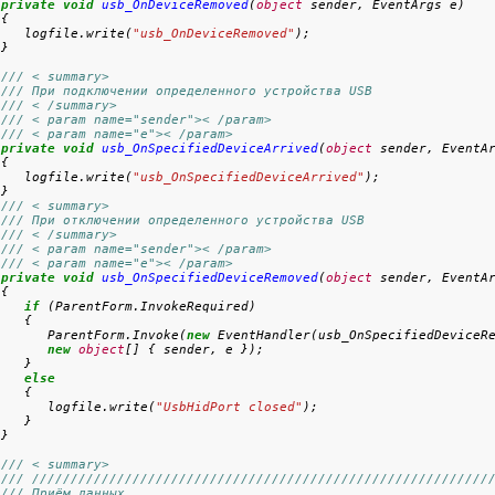
private
void
usb_OnDeviceRemoved
(
object
 sender, EventArgs e)

{

    logfile.write(
"usb_OnDeviceRemoved"
);

/// < summary>
/// При подключении определенного устройства USB
/// < /summary>
/// < param name="sender">< /param>
/// < param name="e">< /param>
private
void
usb_OnSpecifiedDeviceArrived
(
object
 sender, EventAr
{

    logfile.write(
"usb_OnSpecifiedDeviceArrived"
);

}

/// < summary>
/// При отключении определенного устройства USB
/// < /summary>
/// < param name="sender">< /param>
/// < param name="e">< /param>
private
void
usb_OnSpecifiedDeviceRemoved
(
object
 sender, EventAr
{

if
 (ParentForm.InvokeRequired)

   {

       ParentForm.Invoke(
new
 EventHandler(usb_OnSpecifiedDeviceRe
new
object
[] { sender, e });

   }

else
   {

       logfile.write(
"UsbHidPort closed"
);

   }

/// < summary>
/// ///////////////////////////////////////////////////////////
/// Приём данных