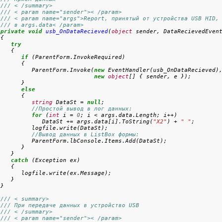
/// < /summary>
/// < param name="sender">< /param>
/// < param name="args">Report, принятый от устройства USB HID,
/// в args.data< /param>
private
void
usb_OnDataRecieved
(
object
 sender, DataRecievedEvent
{

try
   {

if
 (ParentForm.InvokeRequired)

      {

          ParentForm.Invoke(
new
 EventHandler(usb_OnDataRecieved),
new
object
[] { sender, e });

      }

else
      {

string
 DataSt = 
null
;

//Простой вывод в лог данных:
for
 (
int
 i = 
0
; i < args.data.Length; i++)

             DataSt += args.data[i].ToString(
"X2"
) + 
" "
;

         logfile.write(DataSt);

//Вывод данных в ListBox формы:
          ParentForm.lbConsole.Items.Add(DataSt);

      }

   }

catch
 (Exception ex)

   {

      logfile.write(ex.Message);

   }

/// < summary>
/// При передаче данных в устройство USB
/// < /summary>
/// < param name="sender">< /param>