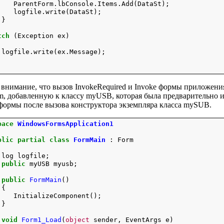
    ParentForm.lbConsole.Items.Add(DataSt);

    logfile.write(DataSt);

}

tch
 (Exception ex)

 logfile.write(ex.Message);

 внимание, что вызов InvokeRequired и Invoke формы приложени
rm, добавленную к классу myUSB, которая была предварительно 
 формы после вызова конструктора экземпляра класса mySUB.
pace
WindowsFormsApplication1
blic
partial
class
FormMain
 : Form

 log logfile;

public
public
FormMain
()

{

    InitializeComponent();

void
Form1_Load
(
object
 sender, EventArgs e)
