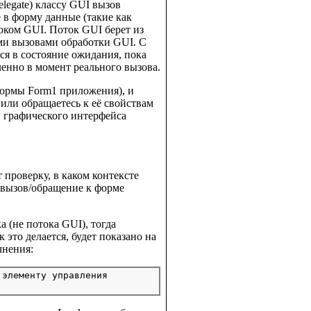
legate) классу GUI вызов
 в форму данные (такие как
оком GUI. Поток GUI берет из
ми вызовами обработки GUI. С
я в состояние ожидания, пока
ленно в момент реального вызова.
 формы Form1 приложения), и
или обращаетесь к её свойствам
ки графического интерфейса
 проверку, в каком контексте
а вызов/обращение к форме
а (не потока GUI), тогда
это делается, будет показано на
лнения:
элементу управления
