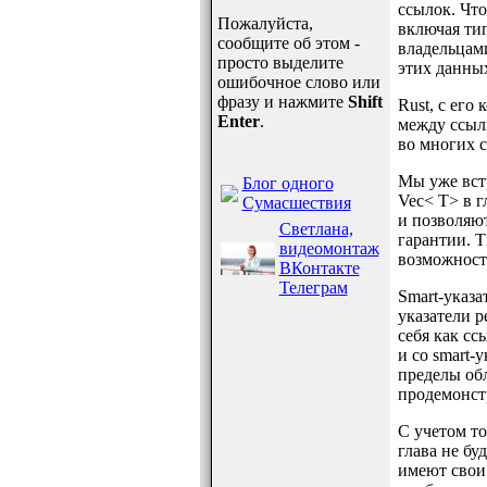
ссылок. Что
Пожалуйста,
включая тип
сообщите об этом -
владельцами
просто выделите
этих данны
ошибочное слово или
фразу и нажмите
Shift
Rust, с его
Enter
.
между ссылк
во многих 
Мы уже встр
Блог одного
Vec< T> в г
Сумасшествия
и позволяю
Светлана,
гарантии. Т
видеомонтаж
возможность
ВКонтакте
Телеграм
Smart-указа
указатели 
себя как сс
и со smart-
пределы обл
продемонстр
С учетом то
глава не бу
имеют свои 