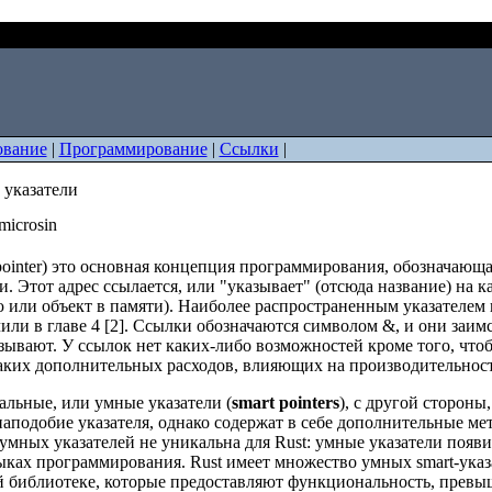
мные указатели
ование
|
Программирование
|
Ссылки
|
 указатели
microsin
pointer) это основная концепция программирования, обозначающ
и. Этот адрес ссылается, или "указывает" (отсюда название) на 
или объект в памяти). Наиболее распространенным указателем в R
или в главе 4 [2]. Ссылки обозначаются символом &, и они заимс
зывают. У ссылок нет каких-либо возможностей кроме того, чтоб
аких дополнительных расходов, влияющих на производительност
альные, или умные указатели (
smart pointers
), с другой стороны
аподобие указателя, однако содержат в себе дополнительные ме
мных указателей не уникальна для Rust: умные указатели появи
ыках программирования. Rust имеет множество умных smart-указ
й библиотеке, которые предоставляют функциональность, пре