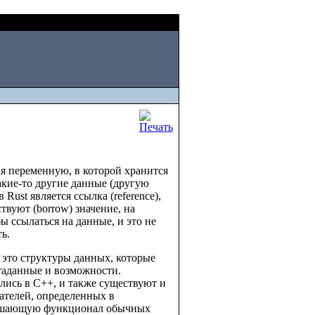
Thu, August 06 2026
ая переменную, в которой хранится
какие-то другие данные (другую
ust является ссылка (reference),
твуют (borrow) значение, на
ы ссылаться на данные, и это не
ь.
, это структуры данных, которые
таданные и возможности.
лись в C++, и также существуют и
ателей, определенных в
вышающую функционал обычных