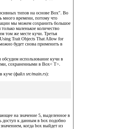
рсивных типов на основе Box". Во
ь много времени, потому что
туации мы можем сохранить большое
я только маленькое количество
им том же месте кучи. Третья
ing Trait Objects That Allow for
ь, можно будет снова применить в
ы обсудим использование кучи в
иями, сохраненными в Box< T>.
 в куче (файл
src/main.rs
):
ающее на значение 5, выделенное в
ть доступ к данным в box подобно
 значением, когда box выйдет из