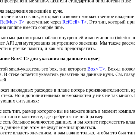
спространенные smart-указатели стандартной библиотеки Rust:
ля выделения значений в куче.
ип счетчика ссылок, который позволяет множественное владение (
RefMut< T>
, доступные через
RefCell< T>
. Это тип, который пр
ия runtime вместо compile time.
но мы рассмотрим шаблон внутренней изменчивости (interior mutab
ет API для мутирования внутреннего значения. Мы также рассмо
сти к утечке памяти, и как это предотвратить.
ание Box< T> для указания на данные в куче
]
ой smart-указатель это box, тип которого
Box< T>
. Box-ы позво
а. В стеке остается указатель указатель на данные кучи. См. глав
чей.
осят накладных расходов в плане потерь производительности, к
 стека. Но и дополнительных возможностей у них не так много. 
едующих ситуациях:
ас есть тип, размер которого вы не можете знать в момент компил
ого типа в контексте, где требуется точный размер.
ас есть большое количество данных, и вы хотите переместить вла
то данные при этом не будут компилироваться.
хотите владеть значением, и вам важно только, чтобы это был т