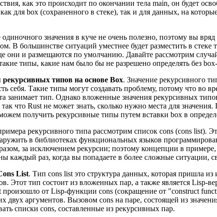
ствия, как это происходит по окончании тела main, он будет ос
как для box (сохраненного в стеке), так и для данных, на которы
одиночного значения в куче не очень полезно, поэтому вы вряд 
ом. В большинстве ситуаций уместнее будет разместить в стеке 
где они и размещаются по умолчанию. Давайте рассмотрим случай
такие типы, какие нам было бы не разрешено определять без box-
 рекурсивных типов на основе Box
. Значение рекурсивного ти
сть себя. Такие типы могут создавать проблему, потому что во в
ста занимает тип. Однако вложенные значения рекурсивных типо
 так что Rust не может знать, сколько нужно места для значения
 можем получить рекурсивные типы путем вставки box в определ
примера рекурсивного типа рассмотрим список cons (cons list). 
аружить в библиотеках функциональных языков программировани
азом, за исключением рекурсии; поэтому концепции в примере, 
ны каждый раз, когда вы попадаете в более сложные ситуации, 
ons List
. Тип cons list это структура данных, которая пришла и
ов. Этот тип состоит из вложенных пар, а также является Lisp-верс
st произошло от Lisp-функции cons (сокращение от "construct func
их двух аргументов. Вызовом cons на паре, состоящей из значен
ать списки cons, составленные из рекурсивных пар.