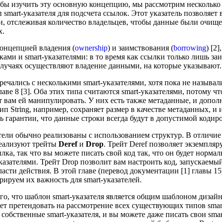
бы изучить эту основную концепцию, мы рассмотрим несколько 
 smart-указателя для подсчета ссылок. Этот указатель позволяе
, отслеживая количество владельцев, чтобы данные были очище
х.
 концепцией владения (
ownership
) и заимствования (
borrowing
) [2
ами и smart-указателями: в то время как ссылки только лишь за
случаях осуществляют владение данными, на которые указывают.
ечались с несколькими smart-указателями, хотя пока не называл
лаве 8 [3]. Оба этих типа считаются smart-указателями, потому 
т вам ей манипулировать. У них есть также метаданные, и допо
ип String, например, сохраняет размер в качестве метаданных, 
 гарантии, что данные строки всегда будут в допустимой кодир
тели обычно реализованы с использованием структур. В отличие 
реализуют трейты
Deref
и
Drop
. Трейт Deref позволяет экземпляр
ылка, так что вы можете писать свой код так, что он будет нормал
указателями. Трейт Drop позволит вам настроить код, запускаемый
асти действия. В этой главе (перевод документации [1] главы 15
ируем их важность для smart-указателей.
го, что шаблон smart-указателя является общим шаблоном дизайна
дет претендовать на рассмотрение всех существующих типов sma
собственные smart-указателя, и вы можете даже писать свои sma