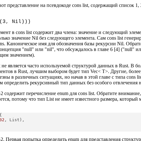
от представление на псевдокоде cons list, содержащий список 1, 2
(3, Nil)))
ент в cons list содержит два члена: значение и следующий элем
лько значение Nil без следующего элемента. Сам cons list гене
s. Каноническое имя для обозначения базы рекурсии Nil. Обрати
концепция "null" или "nil", что обсуждалось в главе 6 [4] ("null"
щим значением).
st не является часто используемой структурой данных в Rust. В бо
ментов в Rust, лучшим выбором будет тип Vec< T>. Другие, бол
зны в различных ситуациях, но начав в этой главе с типа cons li
м определить рекурсивный тип данных без особого отвлечения н
2 содержит перечисление enum для cons list. Обратите внимание, 
тся, потому что тип List не имеет известного размера, которы
{

32
, List),

2. Первая попытка определить enum для представления структуры