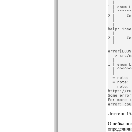
  |

1 | enum Li
  | ^^^^^^^
2 |     Co
  |       
  |

help: inse
  |

2 |     Co
  |       
error[E039
 --> src/m
  |

1 | enum Li
  | ^^^^^^^
  |

  = note: 
  = note: 
  = note: 
https://ru
Some error
For more i
error: cou
Листинг 15
Ошибка пока
определили 