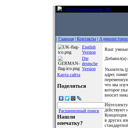
Программирование
PC
Rust: у
|
Главная
|
Контакты
|
Администрир
English
Rust: умные
Version
Die
Добавил(а) 
deutsche
Version
Указатель (
адрес памят
Карта сайта
переменную 
что мы изуч
Поделиться
которое ука
вносит ник
Интеллекту
действуют н
Расширенный поиск
Концепция у
Нашли
в других яз
опечатку?
стандартно