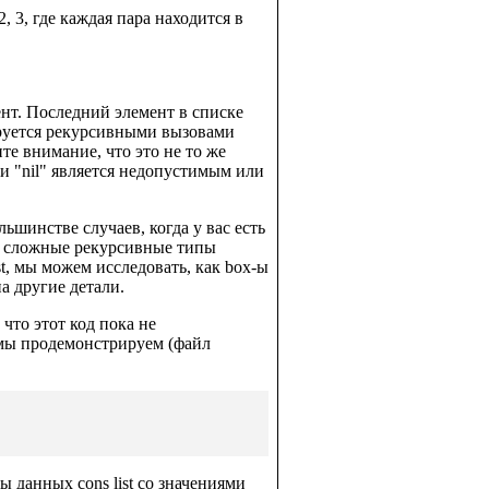
, 3, где каждая пара находится в
ент. Последний элемент в списке
рируется рекурсивными вызовами
те внимание, что это не то же
 или "nil" является недопустимым или
льшинстве случаев, когда у вас есть
ее сложные рекурсивные типы
st, мы можем исследовать, как box-ы
а другие детали.
что этот код пока не
й мы продемонстрируем (файл
 данных cons list со значениями