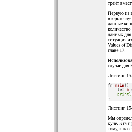
трейт вмест
Первую из 
втором слу
данные коп
количество 
данных для 
ситуация из
Values of Di
главе 17.
Использова
случае для 
Листинг 15-
fn
main
() {
let
b
 
printl
}
Листинг 15-
Мы определя
куче. Эта п
тому, как е