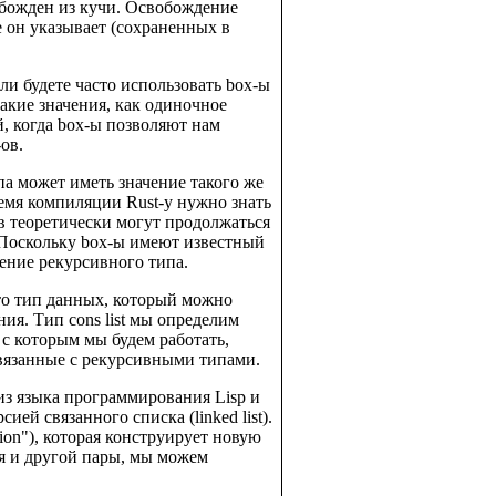
вобожден из кучи. Освобождение
е он указывает (сохраненных в
ли будете часто использовать box-ы
такие значения, как одиночное
, когда box-ы позволяют нам
ов.
па может иметь значение такого же
ремя компиляции Rust-у нужно знать
в теоретически могут продолжаться
. Поскольку box-ы имеют известный
ение рекурсивного типа.
Это тип данных, который можно
я. Тип cons list мы определим
с которым мы будем работать,
связанные с рекурсивными типами.
з из языка программирования Lisp и
ией связанного списка (linked list).
tion"), которая конструирует новую
ия и другой пары, мы можем