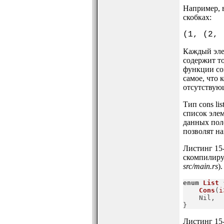
Например, в
скобках:
(1, (2, 
Каждый элем
содержит то
функции con
самое, что 
отсутствую
Тип cons li
список эле
данных поле
позволят на
Листинг 15-
скомпилируе
src/main.rs
).
enum
List
 
Cons
(
i
    Nil,

}
Листинг 15-