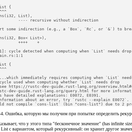
st {

^^

ns(i32, List),

        ---- recursive without indirection

rt some indirection (e.g., a `Box`, `Rc`, or `&`) to brea
ns(i32, Box< List>),

        ++++    +
1]: cycle detected when computing when `List` needs drop

ain.rs:1:1

st {

^^

...which immediately requires computing when `List` needs
cycle used when computing whether `List` needs drop

see https://rustc-dev-guide.rust-lang.org/overview.html#
stc-dev-guide.rust-lang.org/query.html for more informat
s have detailed explanations: E0072, E0391.

nformation about an error, try `rustc --explain E0072`.

ld not compile `cons-list` (bin "cons-list") due to 2 pr
-4. Ошибка, которую мы получим при попытке определить рекур
зывает, что у этого типа "бесконечное значение" (has infinite siz
List с вариантом, который рекурсивный: он хранит другое значе