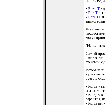
наиболее ра
•
Box< T>
д
•
Rc< T>
, т
•
Ref< T>
и
заимствован
Дополнитель
предоставля
могут приве
[
Использов
Самый прост
вместо стек
стеком и ку
Box-ы не вн
куче вместо
всего в сл
• Когда у в
значение эт
• Когда у в
гарантия, ч
• Когда вы 