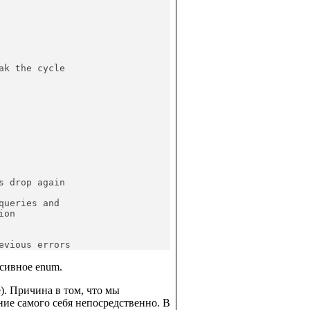
k the cycle

 drop again

queries and
ion
evious errors
сивное enum.
e). Причина в том, что мы
ние самого себя непосредственно. В