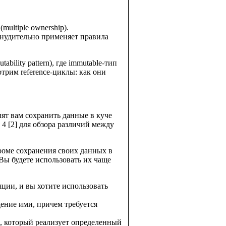
multiple ownership).
инудительно применяет правила
ility pattern), где immutable-тип
трим reference-циклы: как они
лят вам сохранить данные в куче
у 4 [2] для обзора различий между
роме сохранения своих данных в
Вы будете использовать их чаще
яции, и вы хотите использовать
дение ими, причем требуется
ип, который реализует определенный