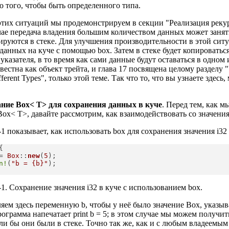
о того, чтобы быть определенного типа.
этих ситуаций мы продемонстрируем в секции "Реализация реку
чае передача владения большим количеством данных может занят
ируются в стеке. Для улучшения производительности в этой си
данных на куче с помощью box. Затем в стеке будет копироватьс
указателя, в то время как сами данные будут оставаться в одном 
вестна как объект трейта, и глава 17 посвящена целому разделу "Us
fferent Types", только этой теме. Так что то, что вы узнаете здес
ние Box< T> для сохранения данных в куче
. Перед тем, как м
Box< T>, давайте рассмотрим, как взаимодействовать со значен
1 показывает, как использовать box для сохранения значения i32


= 
Box
::
new
(
5
);

n!
(
"b = {b}"
);

1. Сохранение значения i32 в куче с использованием box.
ем здесь переменную b, чтобы у неё было значение Box, указыв
рограмма напечатает print b = 5; в этом случае мы можем получи
сли бы они были в стеке. Точно так же, как и с любым владеемым