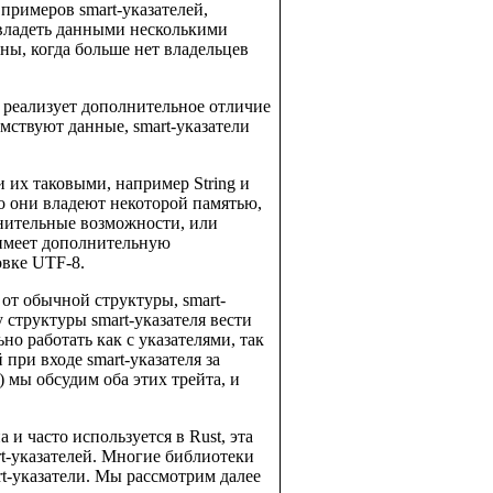
примеров smart-указателей,
т владеть данными несколькими
ны, когда больше нет владельцев
], реализует дополнительное отличие
имствуют данные, smart-указатели
и их таковыми, например String и
что они владеют некоторой памятью,
лнительные возможности, или
и имеет дополнительную
овке UTF-8.
от обычной структуры, smart-
у структуры smart-указателя вести
ьно работать как с указателями, так
 при входе smart-указателя за
) мы обсудим оба этих трейта, и
 и часто используется в Rust, эта
rt-указателей. Многие библиотеки
rt-указатели. Мы рассмотрим далее