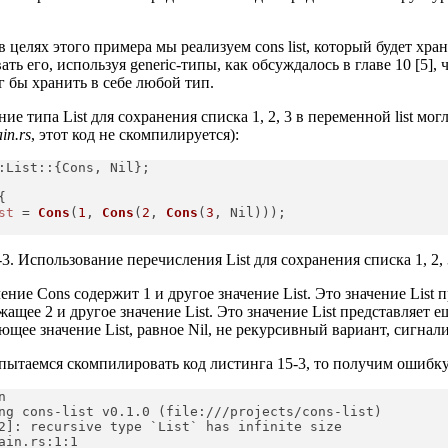
в целях этого примера мы реализуем cons list, который будет хра
ть его, используя generic-типы, как обсуждалось в главе 10 [5], ч
 бы хранить в себе любой тип.
ие типа List для сохранения списка 1, 2, 3 в переменной list мог
in.rs
, этот код не скомпилируется):
:List::{Cons, Nil};


st
 = 
Cons
(
1
, 
Cons
(
2
, 
Cons
(
3
, Nil)));

3. Использование перечисления List для сохранения списка 1, 2, 3
ение Cons содержит 1 и другое значение List. Это значение List 
жащее 2 и другое значение List. Это значение List представляет 
ющее значение List, равное Nil, не рекурсивный вариант, сигна
ытаемся скомпилировать код листинга 15-3, то получим ошибку,


ng cons-list v0.1.0 (file:///projects/cons-list)

2]: recursive type `List` has infinite size

ain.rs:1:1
