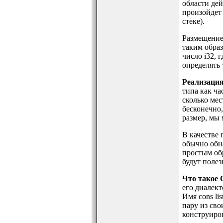
области дей
произойдет 
стеке).
Размещение 
таким образ
число i32, 
определять 
Реализация
типа как ча
сколько ме
бесконечно,
размер, мы
В качестве 
обычно обн
простым обр
будут полез
Что такое C
его диалект
Имя cons li
пару из сво
конструиров