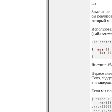
i32.
Замечание: 
бы реализова
который мог
Использован
(файл
src/ma
use
 crate:
fn
main
() {
let
li
}
Листинг 15-
Первое знач
Cons, содер
3 и заверша
Если мы поп
$ cargo run
   Compili
error[E007
 --> src/m