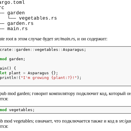
argo.toml
rc
 garden
─ vegetables.rs
garden.rs
main.rs
te root в этом случае будет
src/main.rs
, и он содержит:
crate
::
garden
::
vegetables
::
Asparagus;
mod
 garden;
ain() {

let
 plant 
=
 Asparagus {};

println
!
(
"I'm growing {plant:?}!"
);

pub mod garden; говорит компилятору подключит код, который о
тся:
mod
ub mod vegetables; означает, что подключается также и код в
src/ga
тся: