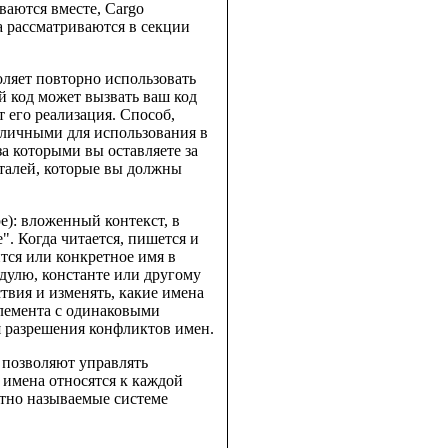
ваются вместе, Cargo
а рассматриваются в секции
ляет повторно использовать
й код может вызвать ваш код
т его реализация. Способ,
убличными для использования в
за которыми вы оставляете за
еталей, которые вы должны
e): вложенный контекст, в
". Когда читается, пишется и
тся или конкретное имя в
дулю, константе или другому
ствия и изменять, какие имена
 элемента с одинаковыми
я разрешения конфликтов имен.
 позволяют управлять
е имена относятся к каждой
стно называемые системе