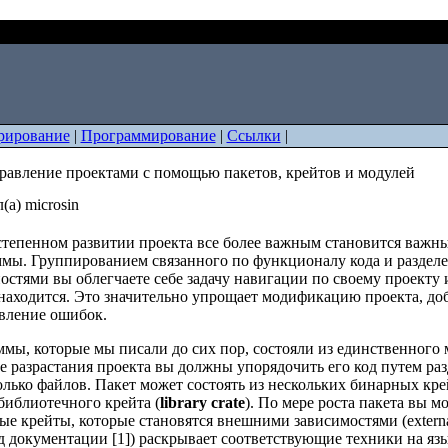
t: управление проектами с помощью пакетов, крейтов и модулей
рирование
|
Программирование
|
Ссылки
|
правление проектами с помощью пакетов, крейтов и модулей
(а) microsin
тепенном развитии проекта все более важным становится важны
мы. Группированием связанного по функционалу кода и разделе
остями вы облегчаете себе задачу навигации по своему проекту и
 находится. Это значительно упрощает модификацию проекта, д
вление ошибок.
мы, которые мы писали до сих пор, состояли из единственного 
е разрастания проекта вы должны упорядочить его код путем разд
олько файлов. Пакет может состоять из нескольких бинарных кре
библиотечного крейта (
library crate
). По мере роста пакета вы м
ые крейты, которые становятся внешними зависимостями (external
д документации [1]) раскрывает соответствующие техники на язы