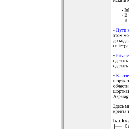
искать 
- I
- В
- В
•
Пути к
этом мо
до кода
crate::g
•
Private
сделать
сделать
•
Ключев
шорткат
области 
шорткат
Asparag
Здесь м
крейта 
backy
├── C