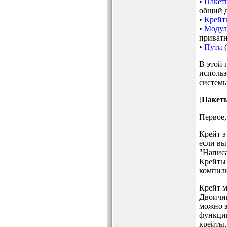
•
Пакет
общий д
•
Крейт
•
Модул
приватн
•
Пути
(
В этой 
использ
системы
[
Пакет
Первое,
Крейт э
если вы
"Написа
Крейты 
компили
Крейт м
Двоичны
можно з
функци
крейты,