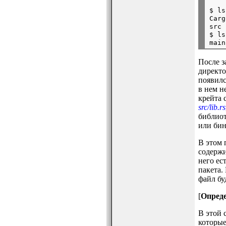
    
$ ls
Carg
src

$ ls
После з
директ
появил
в нем н
крейта 
src/lib.rs
библиот
или бин
В этом 
содержи
него ес
пакета.
файл бу
[
Опреде
В этой 
которые