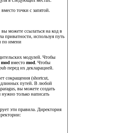
дуля в следующих местах:
 вместо точки с запятой.
, вы можете ссылаться на код в
ла приватности, используя путь
ен по имени
одительских модулей. Чтобы
 mod
вместо
mod
. Чтобы
ub перед их декларацией.
ет сокращения (shortcut,
 длинных путей. В любой
sparagus, вы можете создать
ам нужно только написать
рует эти правила. Директория
иректории: