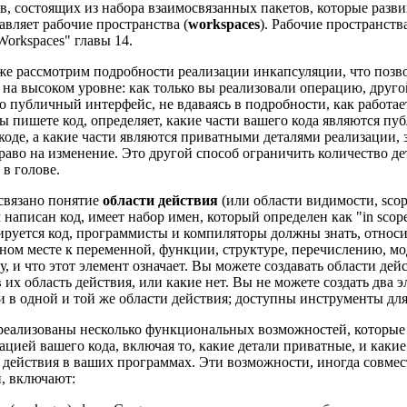
в, состоящих из набора взаимосвязанных пакетов, которые разви
авляет рабочие пространства (
workspaces
). Рабочие пространств
Workspaces" главы 14.
е рассмотрим подробности реализации инкапсуляции, что позво
 на высоком уровне: как только вы реализовали операцию, друго
го публичный интерфейс, не вдаваясь в подробности, как работае
ы пишете код, определяет, какие части вашего кода являются п
коде, а какие части являются приватными деталями реализации, 
раво на изменение. Это другой способ ограничить количество д
 в голове.
связано понятие
области действия
(или области видимости, scop
 написан код, имеет набор имен, который определен как "in scope
руется код, программисты и компиляторы должны знать, относи
ном месте к переменной, функции, структуре, перечислению, мо
у, и что этот элемент означает. Вы можете создавать области дей
в их область действия, или какие нет. Вы не можете создать два
 в одной и той же области действия; доступны инструменты дл
еализованы несколько функциональных возможностей, которые
ацией вашего кода, включая то, какие детали приватные, и каки
 действия в ваших программах. Эти возможности, иногда совме
, включают: