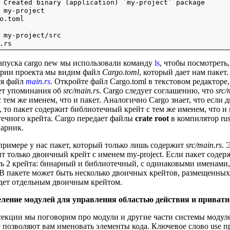
 Created binary (application) `my-project` package

 my-project

o.toml

 my-project/src

апуска cargo new мы использовали команду
ls
, чтобы посмотреть,
ории проекта мы видим файл
Cargo.toml
, который дает нам пакет
ся файл
main.rs
. Откройте файл Cargo.toml в текстовом редакторе,
ет упоминания об
src/main.rs
. Cargo следует соглашению, что
src/
с тем же именем, что и пакет. Аналогично Cargo знает, что если 
, то пакет содержит библиотечный крейт с тем же именем, что и 
ечного крейта. Cargo передает файлы
crate root
в компилятор rus
арник.
примере у нас пакет, который только лишь содержит
src/main.rs
. 
т только двоичный крейт с именем my-project. Если пакет соде
ть 2 крейта: бинарный и библиотечный, с одинаковыми именам
 В пакете может быть несколько двоичных крейтов, размещенны
дет отдельным двоичным крейтом.
ление модулей для управления областью действия и приват
секции мы поговорим про модули и другие части системы модулей
 позволяют вам именовать элементы кода. Ключевое слово use п