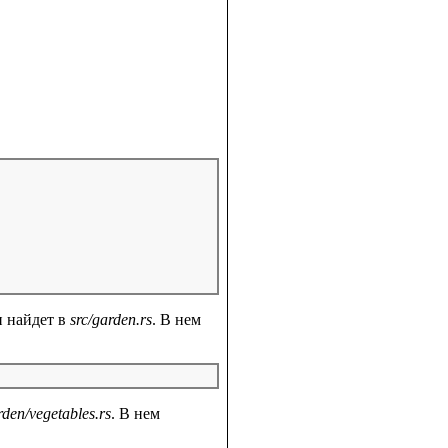
н найдет в
src/garden.rs
. В нем
rden/vegetables.rs
. В нем