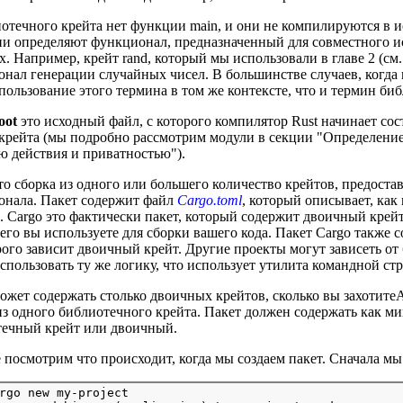
отечного крейта нет функции main, и они не компилируются в 
ни определяют функционал, предназначенный для совместного и
х. Например, крейт rand, который мы использовали в главе 2 (см. 
нал генерации случайных чисел. В большинстве случаев, когда 
пользование этого термина в том же контексте, что и термин биб
oot
это исходный файл, с которого компилятор Rust начинает сос
крейта (мы подробно рассмотрим модули в секции "Определение
ю действия и приватностью").
то сборка из одного или большего количество крейтов, предост
нала. Пакет содержит файл
Cargo.toml
, который описывает, как
. Cargo это фактически пакет, который содержит двоичный крей
 его вы используете для сборки вашего кода. Пакет Cargo также
рого зависит двоичный крейт. Другие проекты могут зависеть от
спользовать ту же логику, что использует утилита командной стр
ожет содержать столько двоичных крейтов, сколько вы захотите
из одного библиотечного крейта. Пакет должен содержать как ми
ечный крейт или двоичный.
 посмотрим что происходит, когда мы создаем пакет. Сначала м
rgo new my-project
