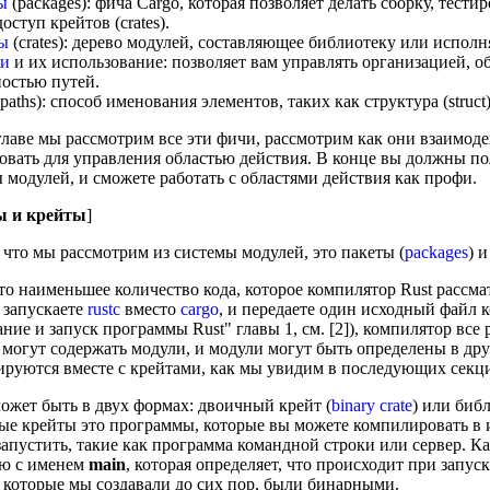
ы
(packages): фича Cargo, которая позволяет делать сборку, тести
оступ крейтов (crates).
ы
(crates): дерево модулей, составляющее библиотеку или испол
и
и их использование: позволяет вам управлять организацией, о
остью путей.
paths): способ именования элементов, таких как структура (struct
главе мы рассмотрим все эти фичи, рассмотрим как они взаимоде
овать для управления областью действия. В конце вы должны п
 модулей, и сможете работать с областями действия как профи.
ы и крейты
]
 что мы рассмотрим из системы модулей, это пакеты (
packages
) и
то наименьшее количество кода, которое компилятор Rust рассм
 запускаете
rustc
вместо
cargo
, и передаете один исходный файл к
ние и запуск программы Rust" главы 1, см. [2]), компилятор все 
могут содержать модули, и модули могут быть определены в дру
руются вместе с крейтами, как мы увидим в последующих секци
ожет быть в двух формах: двоичный крейт (
binary crate
) или биб
е крейты это программы, которые вы можете компилировать в 
апустить, такие как программа командной строки или сервер. К
ю с именем
main
, которая определяет, что происходит при запус
 которые мы создавали до сих пор, были бинарными.