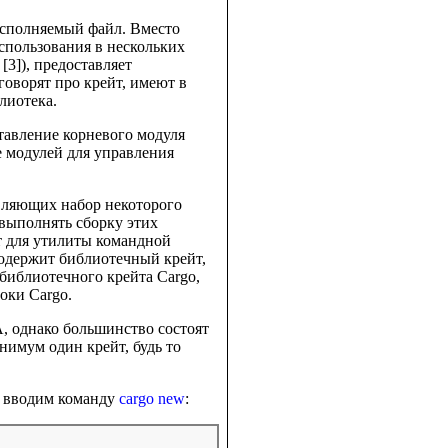
исполняемый файл. Вместо
спользования в нескольких
[3]), предоставляет
говорят про крейт, имеют в
лиотека.
тавление корневого модуля
 модулей для управления
авляющих набор некоторого
 выполнять сборку этих
т для утилиты командной
 содержит библиотечный крейт,
 библиотечного крейта Cargo,
оки Cargo.
A, однако большинство состоят
нимум один крейт, будь то
ы вводим команду
cargo new
: