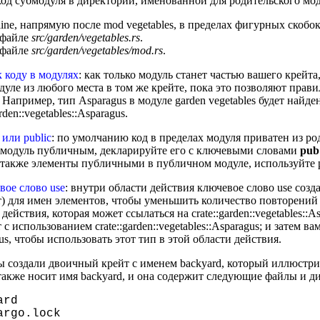
код субмодуля в директории, именованной для родительского мо
nline, напрямую после mod vegetables, в пределах фигурных скобок
 файле
src/garden/vegetables.rs
.
 файле
src/garden/vegetables/mod.rs
.
 коду в модулях
: как только модуль станет частью вашего крейта
дуле из любого места в том же крейте, пока это позволяют прави
. Например, тип Asparagus в модуле garden vegetables будет найд
arden::vegetables::Asparagus.
 или public
: по умолчанию код в пределах модуля приватен из р
 модуль публичным, декларируйте его с ключевыми словами
pub
 также элементы публичными в публичном модуле, используйте p
ое слово use
: внутри области действия ключевое слово use созда
) для имен элементов, чтобы уменьшить количество повторений
действия, которая может ссылаться на crate::garden::vegetables::A
 с использованием crate::garden::vegetables::Asparagus; и затем в
us, чтобы использовать этот тип в этой области действия.
ы создали двоичный крейт с именем backyard, который иллюстри
также носит имя backyard, и она содержит следующие файлы и д
ard
argo.lock