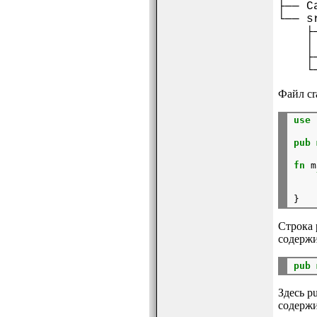
├── C
└── s
├──
│ └─
├── 
└── 
Файл cra
use
 
pub
fn
 m
    
Строка 
содержи
pub
Здесь p
содержи