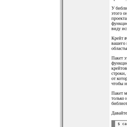
У библи
этого о
проекта
функцио
виду ис
Крейт
r
вашего 
область
Пакет э
функцио
крейтов
строки,
от кото
чтобы и
Пакет м
только 
библиот
Давайте
$ ca