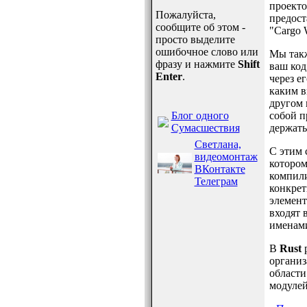
проекто
Пожалуйста,
предост
сообщите об этом -
"Cargo 
просто выделите
ошибочное слово или
Мы такж
фразу и нажмите
Shift
ваш код
Enter
.
через е
каким в
другом 
Блог одного
собой п
Сумасшествия
держать
Светлана,
С этим 
видеомонтаж
котором
ВКонтакте
компили
Телеграм
конкрет
элемент
входят 
именами
В
Rust
р
организ
области
модулей