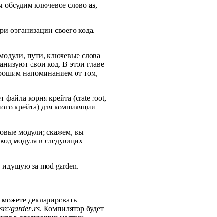
ы обсудим ключевое слово
as
,
ри организации своего кода.
 модули, пути, ключевые слова
анизуют свой код. В этой главе
орошим напоминанием от том,
 файла корня крейта (crate root,
ого крейта) для компиляции
 новые модули; скажем, вы
 код модуля в следующих
, идущую за mod garden.
вы можете декларировать
src/garden.rs
. Компилятор будет