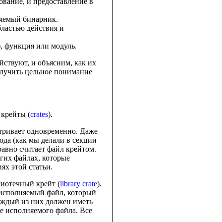
рование, и предоставление в
няемый бинарник.
бластью действия и
), функция или модуль.
йствуют, и объясним, как их
олучить цельное понимание
 крейты (
crates
).
атривает одновременно. Даже
ода (как мы делали в секции
равно считает файл крейтом.
гих файлах, которые
ях этой статьи.
лиотечный крейт (
library crate
).
исполняемый файл, который
аждый из них должен иметь
ке исполняемого файла. Все