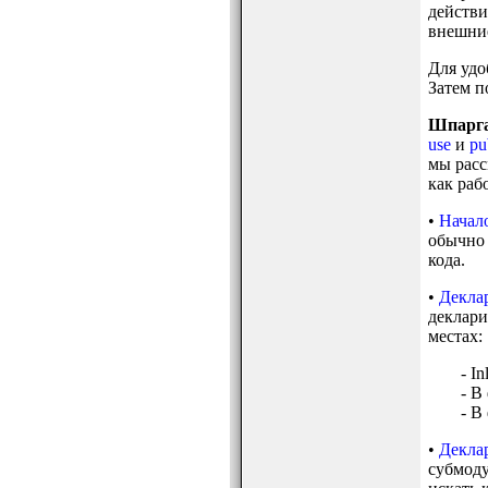
действи
внешние
Для удо
Затем п
Шпарга
use
и
pu
мы расс
как раб
•
Начало
обычно
кода.
•
Декла
деклари
местах:
- I
- В
- В
•
Декла
субмоду