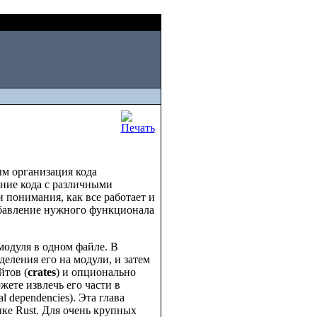
Fri, August 07 2026
м организация кода
ние кода с различными
 понимания, как все работает и
обавление нужного функционала
модуля в одном файле. В
еления его на модули, и затем
йтов (
crates
) и опционально
ожете извлечь его части в
 dependencies). Эта глава
ке Rust. Для очень крупных