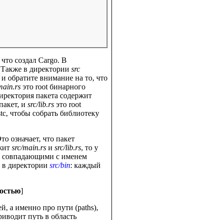
 что создал Cargo. В
. Также в директории
src
 и обратите внимание на то, что
main.rs
это root бинарного
директория пакета содержит
пакет, и
src/lib.rs
это root
tc, чтобы собрать библиотеку
Это означает, что пакет
ржит
src/main.rs
и
src/lib.rs
, то у
и, совпадающими с именем
х в директории
src/bin
: каждый
ностью
]
, а именно про пути (paths),
риводит путь в область