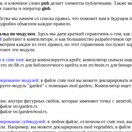
я, и ключевое слово
pub
делает элементы публичными. Также м
 пакеты и оператор
glob
.
бства мы начнем со списка правил, что поможет вам в будущем п
одробно объясним каждое правило.
лка по модулям
. Здесь мы даем краткий справочник о том, как
b
работают в компиляторе, и как большинство разработчиков орг
мотрим каждое из этих правил, но этот справочник послужит х
отают эти модули.
 в crate root
: когда компилируется крейт, компилятор сначала ищет
 это
src/lib.rs
для библиотечного крейта или
src/main.rs
для бинарн
рирование модулей
: в файле crate root вы можете декларировать
руете модуль "garden" с помощью mod garden;. Компилятор ищет
nline, внутри фигурных скобок, которые заменяют точку с запятой
 файле
src/garden.rs
.
 файле
src/garden/mod.rs
.
рирование субмодулей
: в любом файле, отличном от crate root, 
ли. Например, вы можете декларировать mod vegetables; в файле