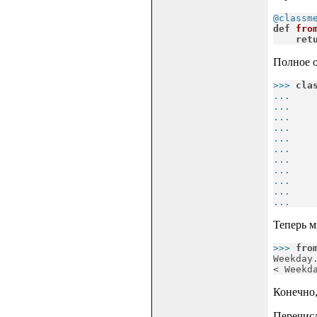
@classm
def
fro
ret
Полное о
>>> 
cla
... 
   
... 
   
... 
   
... 
   
... 
   
... 
   
... 
   
... 
... 
   
... 
... 
Теперь м
>>> 
fro
Weekday.
< Weekd
Конечно,
Перечисл