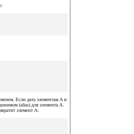
е:
менем. Если дать элементам A и
онимом (alias) для элемента A.
звратит элемент A: