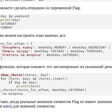
можете сделать итерацию по переменной Flag:
 day 
in
 weekend:
print
(day)

SATURDAY

.SUNDAY
мы можем настроить план важных дел:
res_for_ethan = {
'Покормить кошку'
: Weekday.MONDAY | Weekday.WEDNESDAY |
'Помыть посуду'
: Weekday.TUESDAY | Weekday.THURSDAY,
'Ответить на вопросы'
: Weekday.SATURDAY,
 }
ункции, которая покажет, что запланировано на указанный день
show_chores
(
chores, day
):
for
 chore, days 
in
 chores.items():
if
 day 
in
 days:
print
(chore)
w_chores(chores_for_ethan, Weekday.SATURDAY)

ь на вопросы
учаях, когда реальные значения элементов Flag не имеют значени
уя
auto()
для значений элементов: