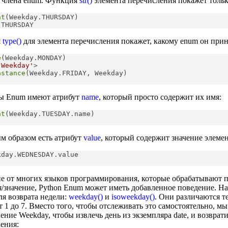
 члена enum. Функция
str()
элемента перечисления покажет тольк
nt
(Weekday.THURSDAY)

.THURSDAY
я
type()
для элемента перечисления покажет, какому enum он при
e
(Weekday.MONDAY)

'Weekday'
>
nstance
(Weekday.FRIDAY, Weekday)
ы Enum имеют атрибут
name
, который просто содержит их имя:
nt
(Weekday.TUESDAY.name)

 образом есть атрибут
value
, который содержит значение элеме
kday.WEDNESDAY.value
е от многих языков программирования, которые обрабатывают п
/значение, Python Enum может иметь добавленное поведение. Н
ля возврата недели:
weekday()
и
isoweekday()
. Они различаются те
т 1 до 7. Вместо того, чтобы отслеживать это самостоятельно, м
ение Weekday, чтобы извлечь день из экземпляра date, и возвра
ения: