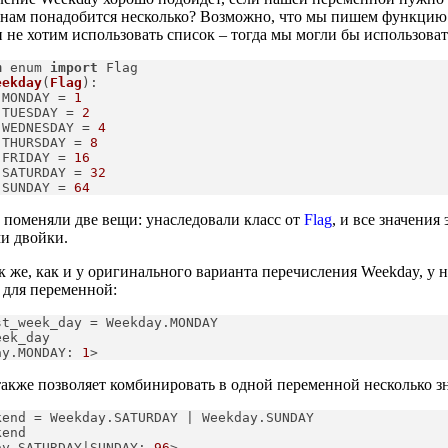
 нам понадобится несколько? Возможно, что мы пишем функцию 
и не хотим использовать список – тогда мы могли бы использова
m
 enum 
import
 Flag
eekday
(
Flag
):
 MONDAY = 
1
 TUESDAY = 
2
 WEDNESDAY = 
4
 THURSDAY = 
8
 FRIDAY = 
16
 SATURDAY = 
32
 SUNDAY = 
64
 поменяли две вещи: унаследовали класс от
Flag
, и все значения
и двойки.
к же, как и у оригинального варианта перечисления Weekday, у 
 для переменной:
st_week_day = Weekday.MONDAY

ek_day

ay.MONDAY: 
1
>
также позволяет комбинировать в одной переменной несколько з
kend = Weekday.SATURDAY | Weekday.SUNDAY
end

ay.SATURDAY|SUNDAY: 
96
>