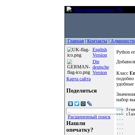
Программирование
PC
Pyt
|
Главная
|
Контакты
|
Администр
English
Python 
Version
Die
Добавил(
deutsche
Version
Класс
E
подобно 
Карта сайта
удобные
Поделиться
Значения
набор вы
>>> 
fro
>>> 
cla
Расширенный поиск
... 
   
Нашли
... 
   
... 
   
опечатку?
... 
   