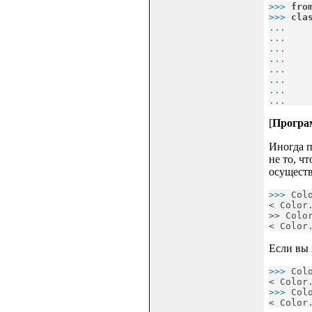
>>> 
fro
>>> 
cla
... 
   
... 
   
... 
   
... 
   
... 
   
... 
   
... 
   
... 
   
[
Програм
Иногда п
не то, ч
осуществ
>>> 
Col
< Color
>> Colo
< Color
Если вы 
>>> 
Col
< Color
>>> 
Col
< Color