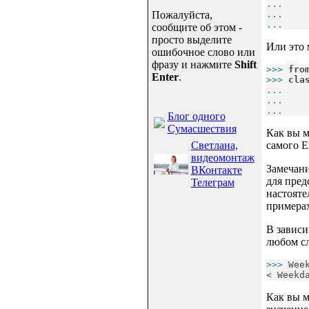
... 
   
Пожалуйста,
... 
   
... 
   
сообщите об этом -
просто выделите
Или это 
ошибочное слово или
фразу и нажмите
Shift
>>> 
fro
Enter
.
>>> 
cla
... 
   
... 
   
... 
   
Блог одного
Сумасшествия
Как вы м
Светлана,
самого E
видеомонтаж
Замечани
ВКонтакте
для пред
Телеграм
настоят
примерах
В зависи
любом сл
>>> 
Wee
< Weekd
Как вы м