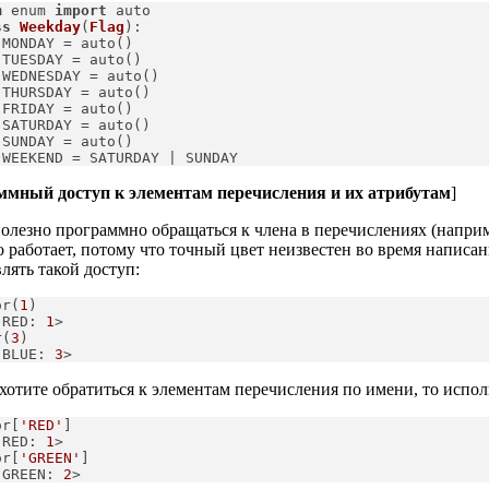
m
 enum 
import
 auto
ss
Weekday
(
Flag
):
 MONDAY = auto()
 TUESDAY = auto()
 WEDNESDAY = auto()
 THURSDAY = auto()
 FRIDAY = auto()
 SATURDAY = auto()
 SUNDAY = auto()
 WEEKEND = SATURDAY | SUNDAY
мный доступ к элементам перечисления и их атрибутам
]
олезно программно обращаться к члена в перечислениях (наприм
то работает, потому что точный цвет неизвестен во время напис
лять такой доступ:
or(
1
)

.RED: 
1
>

r(
3
)

.BLUE: 
3
>
хотите обратиться к элементам перечисления по имени, то испол
or[
'RED'
]

.RED: 
1
>
or[
'GREEN'
]

.GREEN: 
2
>