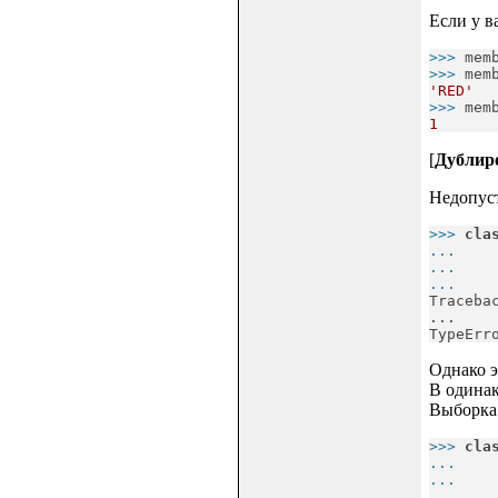
Если у в
>>> 
mem
>>> 
mem
'RED'
>>> 
mem
1
[
Дублиро
Недопуст
>>> 
cla
... 
   
... 
   
... 

Traceba
...

TypeErr
Однако э
B одинак
Выборка 
>>> 
cla
... 
   
... 
   
... 
   