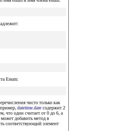
о имя enum и имя члена enum:
надлежит:
нта Enum:
еречисления чисто только как
апример,
datetime.date
содержит 2
м, что один считает от 0 до 6, а
ы может добавить метод в
тить соответствующий элемент