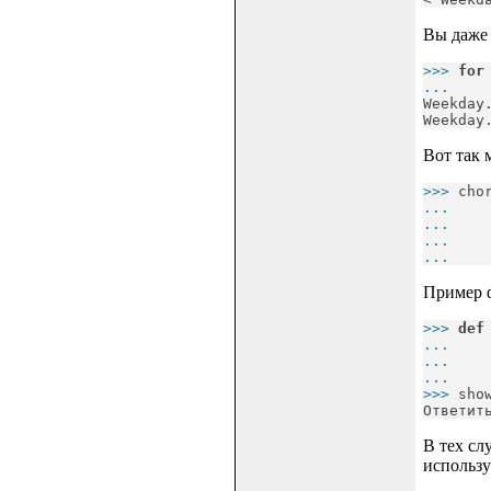
Вы даже 
>>> 
for
... 
Weekday.
Weekday
Вот так 
>>> 
cho
... 
... 
... 
... 
   
Пример ф
>>> 
def
... 
... 
... 
>>> 
sho
Ответит
В тех сл
использ