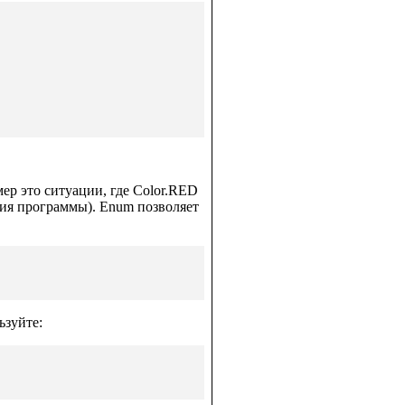
ер это ситуации, где Color.RED
ания программы). Enum позволяет
ьзуйте: