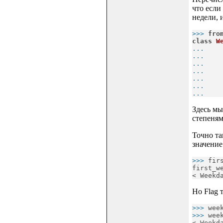
что если
недели, 
>>> 
fro
class
W
... 
   
... 
   
... 
   
... 
   
... 
   
... 
   
... 
   
Здесь мы
степеням
Точно та
значение
>>> 
fir
first_we
< Weekd
Но Flag 
>>> 
wee
>>> 
week
< Weekd