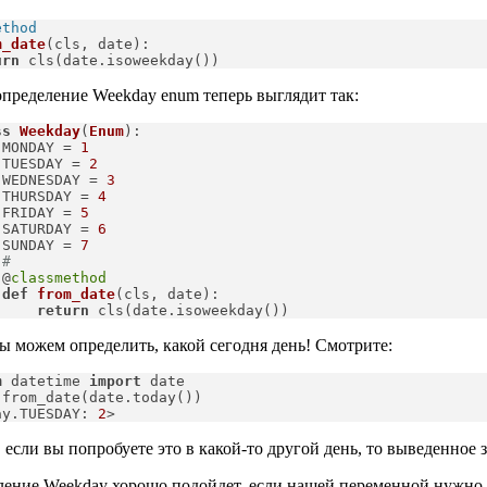
ethod
m_date
(
cls, date
):

urn
 cls(date.isoweekday())
пределение Weekday enum теперь выглядит так:
ss
Weekday
(
Enum
):
 MONDAY = 
1
 TUESDAY = 
2
 WEDNESDAY = 
3
 THURSDAY = 
4
 FRIDAY = 
5
 SATURDAY = 
6
 SUNDAY = 
7
#
 @
classmethod
def
from_date
(
cls, date
):
return
 cls(date.isoweekday())
ы можем определить, какой сегодня день! Смотрите:
m
 datetime 
import
 date

from_date(date.today())

ay.TUESDAY: 
2
>
 если вы попробуете это в какой-то другой день, то выведенное 
ение Weekday хорошо подойдет, если нашей переменной нужно з