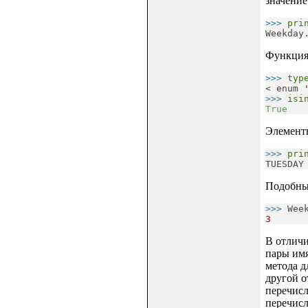
значение
>>> 
pri
Weekday
Функци
>>> 
typ
< enum 
>>> 
isi
True
Элемент
>>> 
pri
TUESDAY
Подобным
>>> 
Wee
3
В отличи
пары имя
метода д
другой о
перечисл
перечисл