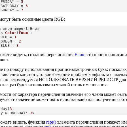
 FRIDAY = 
5
 SATURDAY = 
6
 SUNDAY = 
7
могут быть основные цвета RGB:
m
 enum 
import
 Enum
ss
Color
(
Enum
):
 RED = 
1
 GREEN = 
2
 BLUE = 
3
ожете видеть, создание перечисления
Enum
это просто написание
num.
е по поводу использования прописных/строчных букв: поскольк
ставления констант, то воизбежание проблем конфликта с имен
ельно рекомендуется ИСПОЛЬЗОВАТЬ ВЕРХНИЙ РЕГИСТР для им
 как раз будет использоваться такой стиль именования.
мости от характера перечисления значение его члена может быть
учае это значение может быть использовано для получения соот
kday(
3
)

ay.WEDNESDAY: 
3
>
ожете видеть, функция
repr()
элемента перечисления покажет имя