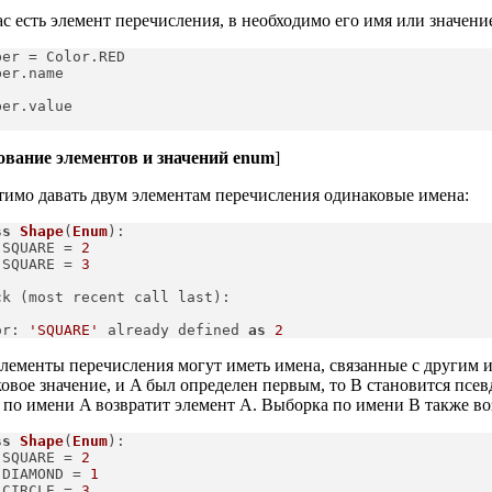
ас есть элемент перечисления, в необходимо его имя или значени
ber = Color.RED
ber.name
ber.value
вание элементов и значений enum
]
имо давать двум элементам перечисления одинаковые имена:
ss
Shape
(
Enum
):
 SQUARE = 
2
 SQUARE = 
3
ck (most recent call last):

or: 
'SQUARE'
 already defined 
as
2
лементы перечисления могут иметь имена, связанные с другим и
овое значение, и A был определен первым, то B становится псевд
по имени A возвратит элемент A. Выборка по имени B также во
ss
Shape
(
Enum
):
 SQUARE = 
2
 DIAMOND = 
1
 CIRCLE = 
3