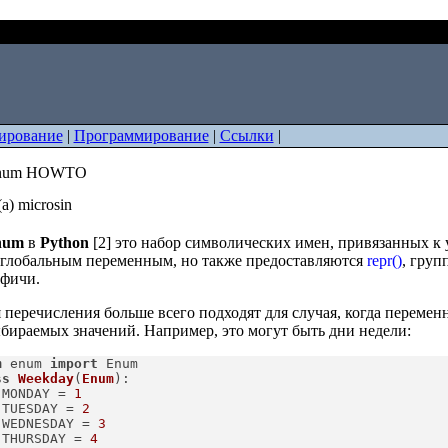
hon enum HOWTO
ирование
|
Программирование
|
Ссылки
|
enum HOWTO
а) microsin
num
в
Python
[2] это набор символических имен, привязанных к
глобальным переменным, но также предоставляются
repr()
, груп
 фичи.
 перечисления больше всего подходят для случая, когда переме
бираемых значений. Например, это могут быть дни недели:
m
 enum 
import
 Enum
ss
Weekday
(
Enum
):
 MONDAY = 
1
 TUESDAY = 
2
 WEDNESDAY = 
3
 THURSDAY = 
4