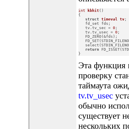
int
kbhit
()
{

struct
timeval
tv
;
   fd_set fds;

   tv.tv_sec = 
0
;

   tv.tv_usec = 
0
;

   FD_ZERO(&fds);

   FD_SET(STDIN_FILENO
   select(STDIN_FILENO
return
 FD_ISSET(STD
}
Эта функция
проверку стан
таймаута ожи
tv.tv_usec
уста
обычно испол
существует н
нескольких по