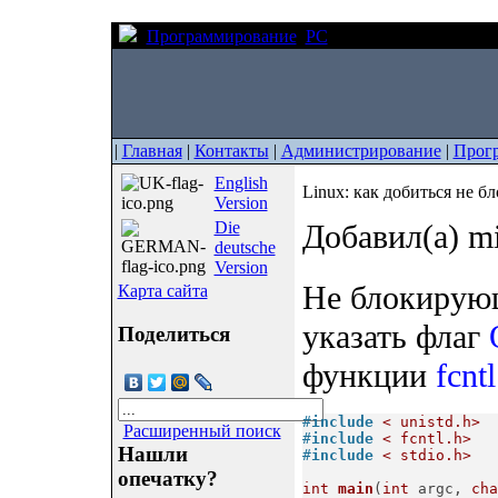
Программирование
PC
Linux: как добиться
|
Главная
|
Контакты
|
Администрирование
|
Прог
English
Linux: как добиться не 
Version
Die
Добавил(а) m
deutsche
Version
Не блокирующ
Карта сайта
указать флаг
Поделиться
функции
fcntl
#
include
< unistd.h>
Расширенный поиск
#
include
< fcntl.h>
Нашли
#
include
< stdio.h>
опечатку?
int
main
(
int
 argc, 
cha