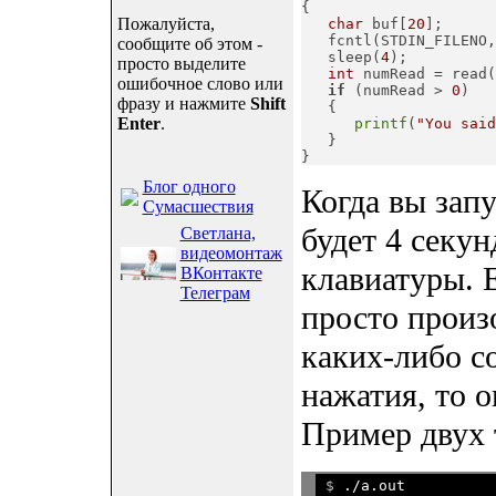
{

Пожалуйста,
char
 buf[
20
];

   fcntl(STDIN_FILENO,
сообщите об этом -
   sleep(
4
);

просто выделите
int
 numRead = read(
ошибочное слово или
if
 (numRead > 
0
)

фразу и нажмите
Shift
   {

Enter
.
printf
(
"You said
   }

}
Блог одного
Когда вы запу
Сумасшествия
будет 4 секун
Светлана,
видеомонтаж
клавиатуры. Е
ВКонтакте
Телеграм
просто произ
каких-либо с
нажатия, то о
Пример двух 
$ 
./a.out