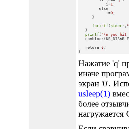
            i=
1
;

else
            i=
0
;

      }

fprintf
(
stderr
,
"
   }

printf
(
"\n you hit 
   nonblock(NB_DISABLE
return
0
;

}
Нажатие 'q' 
иначе програ
экран '0'. Ис
usleep(1)
вме
более отзывч
нагружается 
Если сравнив