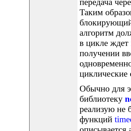
передача чер
Таким образо
блокирующий 
алгоритм дол
в цикле ждет 
получении вво
одновременно
циклические 
Обычно для э
библиотеку
n
реализую не 
функций
time
описывается 