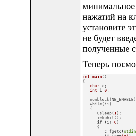
минимальное 
нажатий на к
установите это
не будет введ
полученные с
Теперь посмо
int
main
()
{

char
 c;

int
 i=
0
;

   nonblock(NB_ENABLE);
while
(!i)

   {

      usleep(
1
);

      i=kbhit();

if
 (i!=
0
)

      {

         c=fgetc(
stdin
if
 (c==
'q'
)
