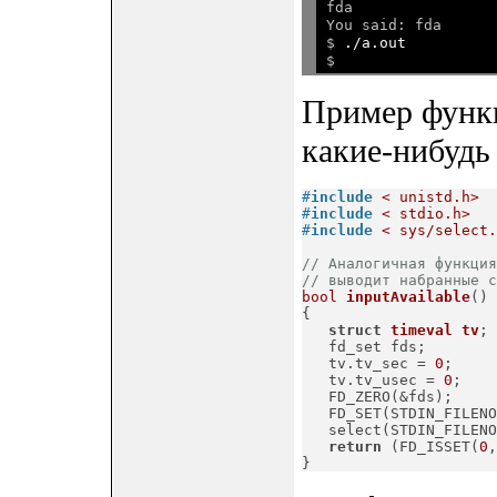
fda

You said: fda

$ 
./a.out
$
Пример функц
какие-нибудь
#
include
< unistd.h>
#
include
< stdio.h>
#
include
< sys/select.
// Аналогичная функция
// выводит набранные с
bool
inputAvailable
()
{

struct
timeval
tv
;
   fd_set fds;

   tv.tv_sec = 
0
;

   tv.tv_usec = 
0
;

   FD_ZERO(&fds);

   FD_SET(STDIN_FILENO
   select(STDIN_FILENO
return
 (FD_ISSET(
0
,
}