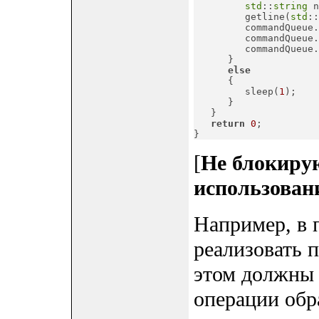
std
::
string
 n
         getline(
std
::
         commandQueue.
         commandQueue.
         commandQueue.
      }

else
      {

         sleep(
1
);

      }

   }

return
0
;

}
[
Не блокирую
использовани
Например, в 
реализовать п
этом должны 
операции обр