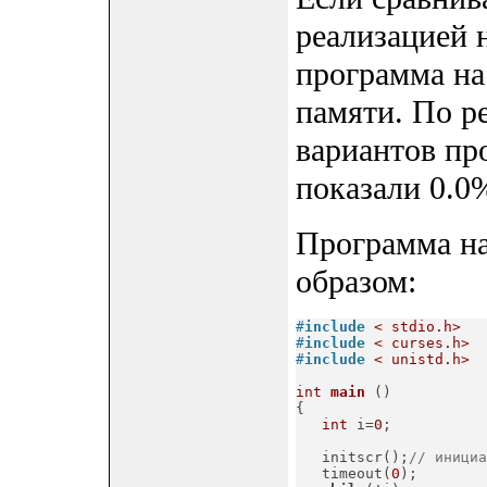
реализацией н
программа на
памяти. По р
вариантов пр
показали 0.0
Программа на
образом:
#
include
< stdio.h>
#
include
< curses.h>
#
include
< unistd.h>
int
main
()
{

int
 i=
0
;

   initscr();
// инициа
   timeout(
0
);
