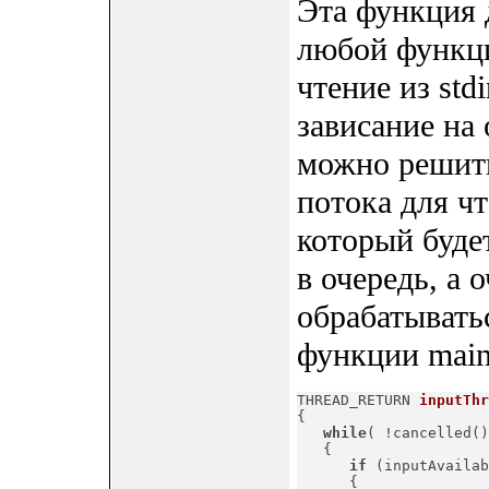
Эта функция 
любой функци
чтение из std
зависание на
можно решить
потока для ч
который буде
в очередь, а
обрабатывать
функции main
THREAD_RETURN 
inputThr
{

while
( !cancelled()
   {

if
 (inputAvailab
      {
