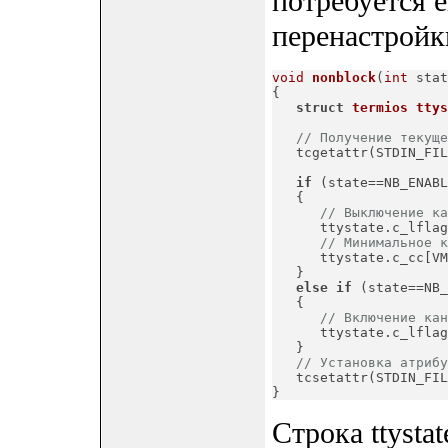
потребуется 
перенастройк
void
nonblock
(
int
 stat
{

struct
termios
ttys
// Получение текуще
   tcgetattr(STDIN_FIL
if
 (state==NB_ENABL
   {

// Выключение ка
      ttystate.c_lflag
// Минимальное к
      ttystate.c_cc[VM
   }

else
if
 (state==NB_
   {

// Включение кан
      ttystate.c_lflag
   }

// Установка атрибу
   tcsetattr(STDIN_FIL
}
Строка ttysta