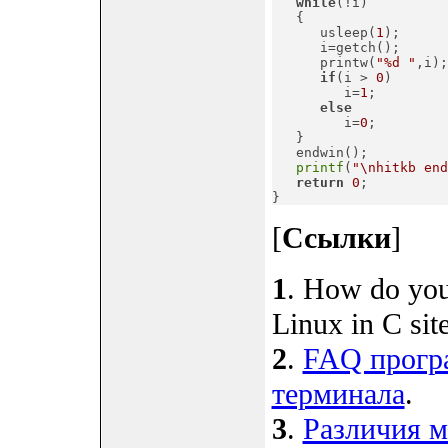
while
(!i)

   {

      usleep(
1
);

      i=getch();

      printw(
"%d "
,i);

if
(i > 
0
)

         i=
1
;

else
         i=
0
;

   }

   endwin();

printf
(
"\nhitkb end
return
0
;

}
[
Ссылки
]
1
. How do you
Linux in C sit
2
.
FAQ програ
терминала
.
3
.
Различия м