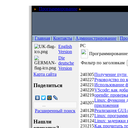
Программирование
PC
|
Главная
|
Контакты
|
Администрирование
|
Про
PC
English
Version
Программирование д
Die
Фильтр по заголовкам
deutsche
Version
Дата
Название
Карта сайта
240305
Получение пути 
240227
Руководство по к
Поделиться
240221
Использование ф
240220
VScode: как доб
240219
opendir: проверк
Linux: функции 
240207
приложения
240128
Реализация GUI-
Расширенный поиск
240127
Linux: программ
240124
Linux: задержки 
Нашли
231215
Как прочитать т
опечатку?