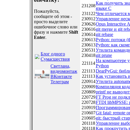
Как получить зн
231208
языке C
Пожалуйста,
231122
Чем отличается 
сообщите об этом -
230912
Управление неск
просто выделите
230626
Opus Interactive 
ошибочное слово или
230616
git merge и git re
фразу и нажмите
Shift
230614
git rebase
Enter
.
230613
Python: потоки (t
230613
Python: как ском
230531
Утилита командн
Блог одного
230418
git prune
Сумасшествия
На компьютере у
221114
Python
Светлана,
221113
DearPyGui: библ
видеомонтаж
221113
Как установить и
ВКонтакте
220914
Утилита autonam
Телеграм
220909
Компиляция кода 
220809
printf не выводи
220729
FT Prog не подк
220728
FTDI libMPSSE: 
210919
Программировани
210607
Git fatal: remote o
210605
git: быстрый ста
201118
Управление выбо
201118
Как прокрутить 