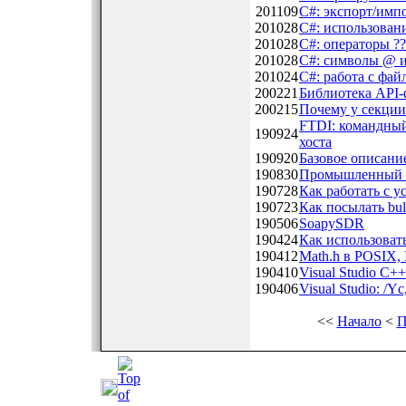
201109
C#: экспорт/им
201028
C#: использован
201028
C#: операторы ??
201028
C#: символы @ и
201024
C#: работа с фай
200221
Библиотека API-
200215
Почему у секции 
FTDI: командны
190924
хоста
190920
Базовое описан
190830
Промышленный 
190728
Как работать с 
190723
Как посылать bu
190506
SoapySDR
190424
Как использоват
190412
Math.h в POSIX, 
190410
Visual Studio C+
190406
Visual Studio: /Yc
<<
Начало
<
П