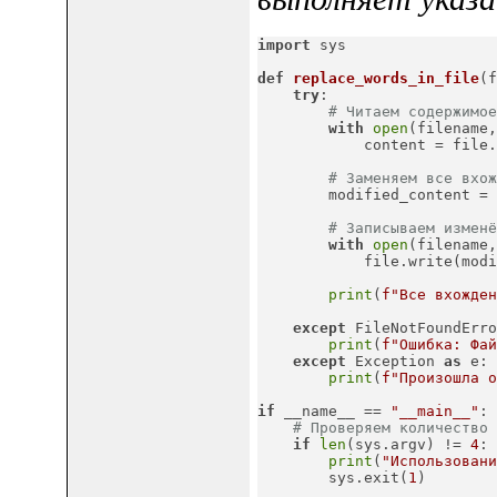
import
 sys
def
replace_words_in_file
(
f
try
:

# Читаем содержимое
with
open
(filename,
            content = file.
# Заменяем все вхож
        modified_content = 
# Записываем изменё
with
open
(filename,
            file.write(modi
print
(
f"Все вхожден
except
 FileNotFoundErro
print
(
f"Ошибка: Фай
except
 Exception 
as
 e:

print
(
f"Произошла о
if
 __name__ == 
"__main__"
:

# Проверяем количество 
if
len
(sys.argv) != 
4
:

print
(
"Использовани
        sys.exit(
1
)
