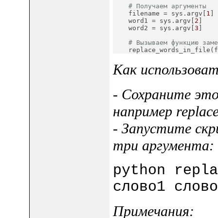
# Получаем аргументы
    filename = sys.argv[
1
]

    word1 = sys.argv[
2
]

    word2 = sys.argv[
3
]

# Вызываем функцию заме
    replace_words_in_file(f
Как использоват
- Сохраните это
например replac
- Запустите скр
три аргумента:
python repla
слово1 слово
Примечания: