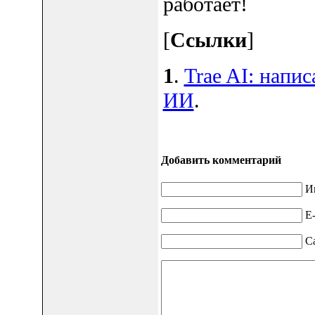
работает!
[
Ссылки
]
1
.
Trae AI: напи
ИИ
.
Добавить комментарий
И
E-
С