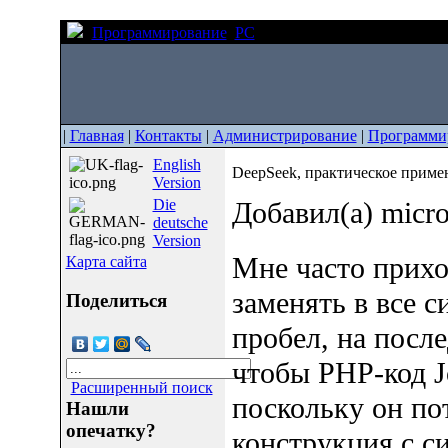
Программирование
PC
DeepSeek, практическое пр
|
Главная
|
Контакты
|
Администрирование
|
Программи
English
DeepSeek, практическое примен
Version
Die
Добавил(а) micr
deutsche
Version
Мне часто прихо
Карта сайта
заменять в все 
Поделиться
пробел, на после
чтобы PHP-код Jo
Расширенный поиск
поскольку он по
Нашли
опечатку?
конструкция с с