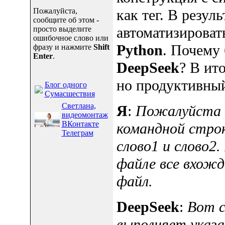
Пожалуйста,
как тег. В резул
сообщите об этом -
автоматизироват
просто выделите
ошибочное слово или
Python
. Почему
фразу и нажмите
Shift
Enter
.
DeepSeek
? В ит
но продуктивный
Блог одного
Сумасшествия
Светлана,
Я
:
Пожалуйста н
видеомонтаж
ВКонтакте
командной строк
Телеграм
слово1 и слово2.
файле все вхожд
файл.
DeepSeek
:
Вот с
выполняет указа