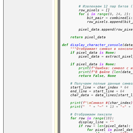
# Извлекаем 12 пар битов (
        row_pixels 
=
 []

for
 i 
in
range
(
0
, 
24
, 
2
):

            bit_pair 
=
 combined[i:
            row_pixels
.
append(bit_
        pixel_data
.
append(row_pixe
return
 pixel_data
def
display_character_console
(data
"""Отображает символ в консоли
if
 pixel_data 
is
None
:

        pixel_data 
=
 extract_pixel
if
 pixel_data 
is
None
:

print
(
f"Ошибка: символ с и
print
(
f"В файле 
{
len
(data_
return
False
, 
None
# Получаем полные данные симво
    start_line 
=
 char_index 
*
64
    end_line 
=
 start_line 
+
64
    char_data 
=
 data_lines[start_l
print
(
f"
\n
Символ #
{
char_index
}
print
(
"  "
+
"─"
*
13
+
"→"
+
# Отображаем пиксели
for
 row 
in
range
(
18
):

        display_line 
=
""
if
 row 
<
len
(pixel_data):

for
 pixel 
in
 pixel_dat