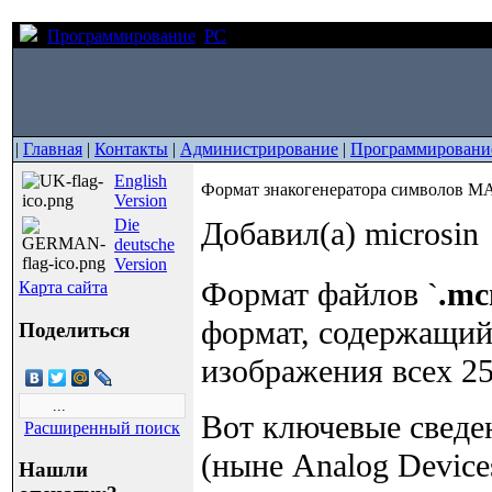
Программирование
PC
Формат знакогенератора символ
|
Главная
|
Контакты
|
Администрирование
|
Программировани
English
Формат знакогенератора символов M
Version
Die
Добавил(а) microsin
deutsche
Version
Формат файлов `
.m
Карта сайта
формат, содержащий
Поделиться
изображения всех 25
Вот ключевые сведе
Расширенный поиск
(ныне Analog Device
Нашли