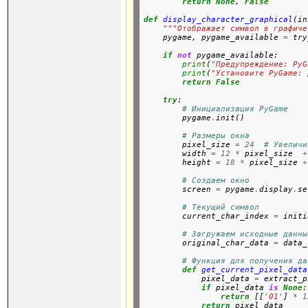
return
None
, 
False
def
display_character_graphical
(in
"""Отображает символ в графиче

    pygame, pygame_available 
=
 try
if
not
 pygame_available:

print
(
"Предупреждение: PyG
print
(
"Установите PyGame: 
return
False
try
:

# Инициализация PyGame
        pygame
.
init()

# Размеры окна
        pixel_size 
=
24
# Увеличи
        width 
=
12
*
 pixel_size  
+
        height 
=
18
*
 pixel_size 
+
# Создаем окно
        screen 
=
 pygame
.
display
.
se
# Текущий символ
        current_char_index 
=
 initi
# Загружаем исходные данны
        original_char_data 
=
 data_
# Функция для получения да
def
get_current_pixel_data
            pixel_data 
=
 extract_p
if
 pixel_data 
is
None
:

return
 [[
'01'
] 
*
1
return
 pixel_data
