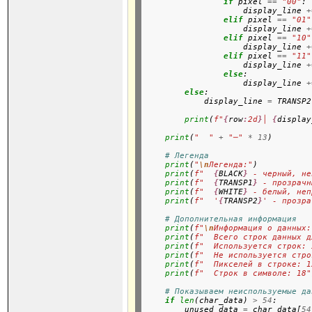
if
 pixel 
==
"00"
:

                    display_line 
+
elif
 pixel 
==
"01"
                    display_line 
+
elif
 pixel 
==
"10"
                    display_line 
+
elif
 pixel 
==
"11"
                    display_line 
+
else
:

                    display_line 
+
else
:

            display_line 
=
 TRANSP2
print
(
f"
{
row
:
2d
}
│ 
{
display
print
(
"  "
+
"─"
*
13
)

# Легенда
print
(
"
\n
Легенда:"
)

print
(
f"  
{
BLACK
}
 - черный, не
print
(
f"  
{
TRANSP1
}
 - прозрачн
print
(
f"  
{
WHITE
}
 - белый, неп
print
(
f"  '
{
TRANSP2
}
' - прозра
# Дополнительная информация
print
(
f"
\n
Информация о данных:
print
(
f"  Всего строк данных д
print
(
f"  Используется строк: 
print
(
f"  Не используется стро
print
(
f"  Пикселей в строке: 1
print
(
f"  Строк в символе: 18"
# Показываем неиспользуемые да
if
len
(char_data) 
>
54
:

        unused_data 
=
 char_data[
54