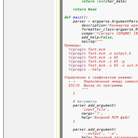
return
len
(char_data)

return
None
def
main
():

    parser 
=
 argparse
.
ArgumentPars
        description
=
"Конвертер шри
        formatter_class
=
argparse
.
R
        usage
=
'
%(prog)s
 [ОПЦИИ] [В
        add_help
=
False
,

        epilog
=
"""
Примеры:
%(prog)s
 font.mcm               
%(prog)s
 font.mcm -o output.h   
%(prog)s
 font.mcm -s 65         
%(prog)s
 font.mcm -s 65 -g      
%(prog)s
 font.mcm -s 65 -o out.h
%(prog)s
 --help                 
Управление в графическом режиме:
  ← →    Переключение между символ
  ESC/Q  Выход из программы
        """

    )

# Аргументы
    parser
.
add_argument(

'input_file'
,

        nargs
=
'?'
,

        help
=
'Входной MCM файл'
    )

    parser
.
add_argument(

'--output'
, 
'-o'
,

        help
=
'Выходной заголовочны