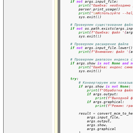
if
not
 args
.
input_file:

print
(
"Ошибка: необходимо 
        parser
.
print_usage()

print
(
"
\n
Используйте --hel
        sys
.
exit(
1
)

# Проверяем существование файл
if
not
 os
.
path
.
exists(args
.
inp
print
(
f"Ошибка: файл '
{
arg
        sys
.
exit(
1
)

# Проверяем расширение файла
if
not
 args
.
input_file
.
lower()
print
(
f"Внимание: файл '
{
a
# Проверяем диапазон индекса с
if
 args
.
show 
is
not
None
and
n
print
(
"Ошибка: индекс симв
        sys
.
exit(
1
)

try
:

# Конвертируем или показыв
if
 args
.
show 
is
not
None
:

print
(
f"Обработка файл
if
 args
.
output:

print
(
f"Выходной ф
if
 args
.
graphical:

print
(
f"Режим: гра
        result 
=
 convert_mcm_to_he
            args
.
input_file, 

            args
.
output, 

            args
.
show,

            args
.
graphical

        )
