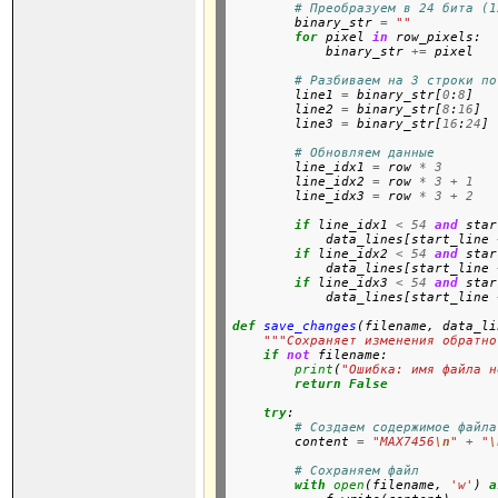
# Преобразуем в 24 бита (1
        binary_str 
=
""
for
 pixel 
in
 row_pixels:

            binary_str 
+=
 pixel

# Разбиваем на 3 строки по
        line1 
=
 binary_str[
0
:
8
]

        line2 
=
 binary_str[
8
:
16
]

        line3 
=
 binary_str[
16
:
24
]

# Обновляем данные
        line_idx1 
=
 row 
*
3
        line_idx2 
=
 row 
*
3
+
1
        line_idx3 
=
 row 
*
3
+
2
if
 line_idx1 
<
54
and
 star
            data_lines[start_line 
if
 line_idx2 
<
54
and
 star
            data_lines[start_line 
if
 line_idx3 
<
54
and
 star
            data_lines[start_line 
def
save_changes
(filename, data_li
"""Сохраняет изменения обратно
if
not
 filename:

print
(
"Ошибка: имя файла н
return
False
try
:

# Создаем содержимое файла
        content 
=
"MAX7456
\n
"
+
"
\
# Сохраняем файл
with
open
(filename, 
'w'
) 
a