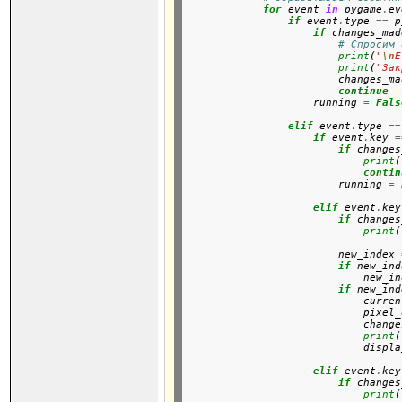
for
 event 
in
 pygame
.
ev
if
 event
.
type 
==
 p
if
 changes_mad
# Спросим 
print
(
"
\n
Е
print
(
"Зак
                        changes_ma
continue
                    running 
=
Fals
elif
 event
.
type 
==
if
 event
.
key 
=
if
 changes
print
(
contin
                        running 
=
elif
 event
.
key
if
 changes
print
(
                        new_index 
if
 new_ind
                            new_in
if
 new_ind
                            curren
                            pixel_
                            change
print
(
                            displa
elif
 event
.
key
if
 changes
print
(