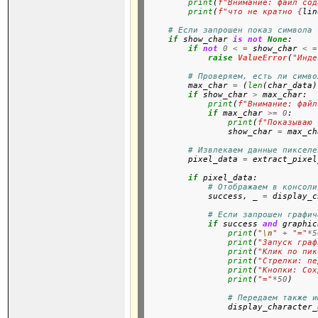
print
(
f"Внимание: файл сод
print
(
f"что не кратно 
{
lin
# Если запрошен показ символа
if
 show_char 
is
not
None
:

if
not
0
<
=
 show_char 
<
=
raise
ValueError
(
"Инде
# Проверяем, есть ли симво
        max_char 
=
 (
len
(char_data)
if
 show_char 
>
 max_char:

print
(
f"Внимание: файл
if
 max_char 
>=
0
:

print
(
f"Показываю 
                show_char 
=
 max_ch
# Извлекаем данные пикселе
        pixel_data 
=
 extract_pixel
if
 pixel_data:

# Отображаем в консоли
            success, _ 
=
 display_c
# Если запрошен графич
if
 success 
and
 graphic
print
(
"
\n
"
+
"="
*5
print
(
"Запуск граф
print
(
"Клик по пик
print
(
"Стрелки: пе
print
(
"Кнопки: Сох
print
(
"="
*50
)

# Передаем также и
                display_character_