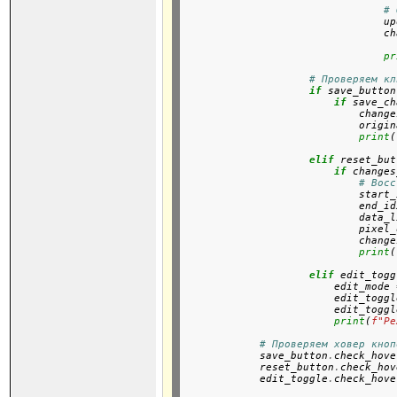
# 
                                up
                                ch
pr
# Проверяем кл
if
 save_button
if
 save_ch
                            change
                            origin
print
(
elif
 reset_but
if
 changes
# Восс
                            start_
                            end_id
                            data_l
                            pixel_
                            change
print
(
elif
 edit_togg
                        edit_mode 
                        edit_toggl
                        edit_toggl
print
(
f"Ре
# Проверяем ховер кноп
            save_button
.
check_hove
            reset_button
.
check_hov
            edit_toggle
.
check_hove