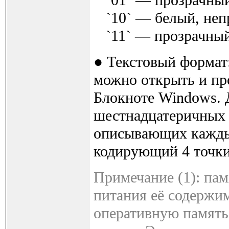
`01` — прозрачны
`10` — белый, неп
`11` — прозрачны
● Текстовый формат
можно открыть и про
Блокноте Windows. 
шестнадцатеричных 
описывающих каждый
кодирующий 4 точки
Примечание (1): пам
питания её содержи
оперативную память,