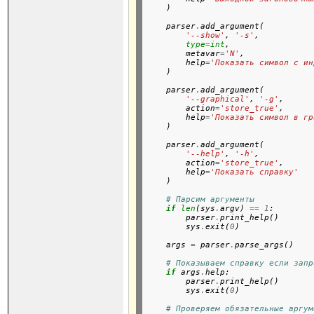
    )

    parser
.
add_argument(

'--show'
, 
'-s'
,

type
=
int
,

        metavar
=
'N'
,

        help
=
'Показать символ с ин
    )

    parser
.
add_argument(

'--graphical'
, 
'-g'
,

        action
=
'store_true'
,

        help
=
'Показать символ в гр
    )

    parser
.
add_argument(

'--help'
, 
'-h'
,

        action
=
'store_true'
,

        help
=
'Показать справку'
    )

# Парсим аргументы
if
len
(sys
.
argv) 
==
1
:

        parser
.
print_help()

        sys
.
exit(
0
)

    args 
=
 parser
.
parse_args()

# Показываем справку если запр
if
 args
.
help:

        parser
.
print_help()

        sys
.
exit(
0
)

# Проверяем обязательные аргум