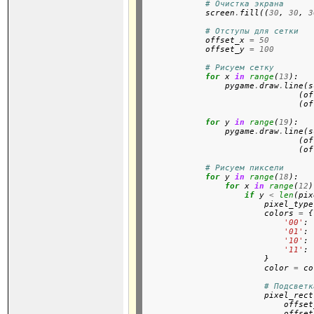
# Очистка экрана
            screen
.
fill((
30
, 
30
, 
3
# Отступы для сетки
            offset_x 
=
50
            offset_y 
=
100
# Рисуем сетку
for
 x 
in
range
(
13
):

                pygame
.
draw
.
line(s
                               (of
                               (of
for
 y 
in
range
(
19
):

                pygame
.
draw
.
line(s
                               (of
                               (of
# Рисуем пиксели
for
 y 
in
range
(
18
):

for
 x 
in
range
(
12
)
if
 y 
<
len
(pix
                        pixel_type
                        colors 
=
 {

'00'
: 
'01'
: 
'10'
: 
'11'
: 
                        }

                        color 
=
 co
# Подсветк
                        pixel_rect
                            offset
                            offset