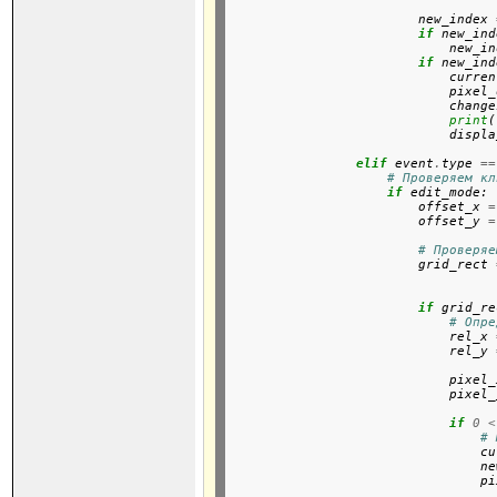
                        new_index 
if
 new_ind
                            new_in
if
 new_ind
                            curren
                            pixel_
                            change
print
(
                            displa
elif
 event
.
type 
==
# Проверяем кл
if
 edit_mode:

                        offset_x 
=
                        offset_y 
=
# Проверяе
                        grid_rect 
if
 grid_re
# Опре
                            rel_x 
                            rel_y 
                            pixel_
                            pixel_
if
0
<
# 
                                cu
                                ne
                                pi