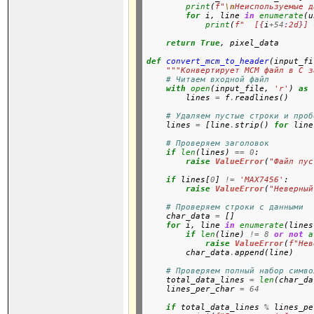
print
(
f"
\n
Неиспользуемые д
for
 i, line 
in
enumerate
(u
print
(
f"  [
{
i
+54
:
2d
}
] 
return
True
, pixel_data
def
convert_mcm_to_header
(input_fi
"""Конвертирует MCM файл в C з
# Читаем входной файл
with
open
(input_file, 
'r'
) 
as
 
        lines 
=
 f
.
readlines()

# Удаляем пустые строки и проб
    lines 
=
 [line
.
strip() 
for
 line
# Проверяем заголовок
if
len
(lines) 
==
0
:

raise
ValueError
(
"Файл пус
if
 lines[
0
] 
!=
'MAX7456'
:

raise
ValueError
(
"Неверный
# Проверяем строки с данными
    char_data 
=
 []

for
 i, line 
in
enumerate
(lines
if
len
(line) 
!=
8
or
not
a
raise
ValueError
(
f"Нев
        char_data
.
append(line)

# Проверяем полный набор симво
    total_data_lines 
=
len
(char_da
    lines_per_char 
=
64
if
 total_data_lines 
%
 lines_pe