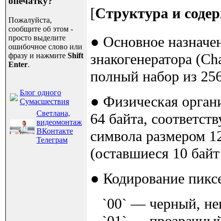
опечатку?
[
Структура и соде
Пожалуйста,
сообщите об этом -
просто выделите
● Основное назначе
ошибочное слово или
знакогенератора (C
фразу и нажмите
Shift
Enter
.
полный набор из 25
Блог одного
● Физическая органи
Сумасшествия
Светлана,
64 байта, соответст
видеомонтаж
ВКонтакте
символа размером 12
Телеграм
(оставшиеся 10 байт
● Кодирование пикс
`00` — черный, не