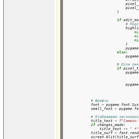
                            pixel_
                            pixel_
                        )

if
 edit_mo
# Подс
                            highli
mi
mi
mi
                            )

                            pygame
else
:

                            pygame
# Если пик
if
 pixel_t
                            pygame
                                  
                                  
                            pygame
                                  
                                  
# Шрифты
            font 
=
 pygame
.
font
.
Sys
            small_font 
=
 pygame
.
fo
# Отображаем заголовок
            title_text 
=
f"Символ 
if
 changes_made:

                title_text 
+=
" *"
            title_surf 
=
 font
.
rend
            screen
.
blit(title_surf