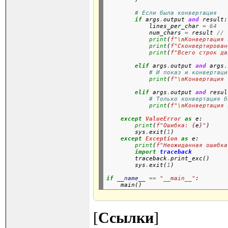
# Если была конвертация
if
 args
.
output 
and
 result:

            lines_per_char 
=
64
            num_chars 
=
 result 
//
 
print
(
f"
\n
Конвертация 
print
(
f"Сконвертирован
print
(
f"Всего строк да
elif
 args
.
output 
and
 args
.
# И показ и конвертаци
print
(
f"
\n
Конвертация 
elif
 args
.
output 
and
 resul
# Только конвертация б
print
(
f"
\n
Конвертация 
except
ValueError
as
 e:

print
(
f"Ошибка: 
{
e
}
"
)

        sys
.
exit(
1
)

except
Exception
as
 e:

print
(
f"Неожиданная ошибка
import
traceback
        traceback
.
print_exc()

        sys
.
exit(
1
)
if
__name__
==
"__main__"
:

[
Ссылки
]