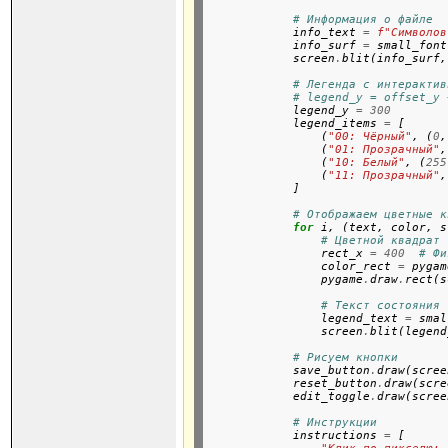
# Информация о файле
            info_text 
=
f"Символов
            info_surf 
=
 small_font
            screen
.
blit(info_surf,
# Легенда с интерактив
# legend_y = offset_y 
            legend_y 
=
300
            legend_items 
=
 [

                (
"00: Чёрный"
, (
0
,
                (
"01: Прозрачный"
,
                (
"10: Белый"
, (
255
                (
"11: Прозрачный"
,
            ]

# Отображаем цветные к
for
 i, (text, color, s
# Цветной квадрат
                rect_x 
=
400
# Фи
                color_rect 
=
 pygam
                pygame
.
draw
.
rect(s
# Текст состояния
                legend_text 
=
 smal
                screen
.
blit(legend
# Рисуем кнопки
            save_button
.
draw(scree
            reset_button
.
draw(scre
            edit_toggle
.
draw(scree
# Инструкции
            instructions 
=
 [
