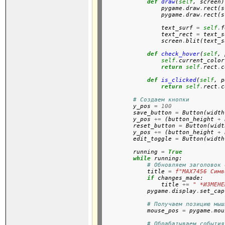
def
draw
(
self
, screen)
                pygame
.
draw
.
rect(s
                pygame
.
draw
.
rect(s
                text_surf 
=
self
.
f
                text_rect 
=
 text_s
                screen
.
blit(text_s
def
check_hover
(
self
, 
self
.
current_color
return
self
.
rect
.
c
def
is_clicked
(
self
, p
return
self
.
rect
.
c
# Создаем кнопки
        y_pos 
=
100
        save_button 
=
 Button(width
        y_pos 
+=
 (button_height 
+
 
        reset_button 
=
 Button(widt
        y_pos 
+=
 (button_height 
+
 
        edit_toggle 
=
 Button(width
        running 
=
True
while
 running:

# Обновляем заголовок 
            title 
=
f"MAX7456 Симв
if
 changes_made:

                title 
+=
" *ИЗМЕНЕ
            pygame
.
display
.
set_cap
# Получаем позицию мыш
            mouse_pos 
=
 pygame
.
mou
# Обрабатываем события