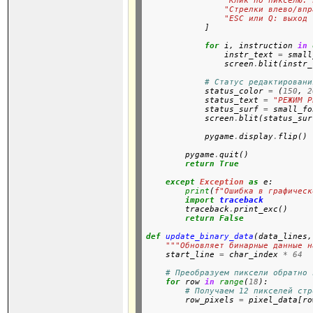
"Клик по пикселю: 
"Стрелки влево/впр
"ESC или Q: выход 
            ]

for
 i, instruction 
in
                instr_text 
=
 small
                screen
.
blit(instr_
# Статус редактировани
            status_color 
=
 (
150
, 
2
            status_text 
=
"РЕЖИМ Р
            status_surf 
=
 small_fo
            screen
.
blit(status_sur
            pygame
.
display
.
flip()

        pygame
.
quit()

return
True
except
Exception
as
 e:

print
(
f"Ошибка в графическ
import
traceback
        traceback
.
print_exc()

return
False
def
update_binary_data
(data_lines,
"""Обновляет бинарные данные н

    start_line 
=
 char_index 
*
64
# Преобразуем пиксели обратно 
for
 row 
in
range
(
18
):

# Получаем 12 пикселей стр
        row_pixels 
=
 pixel_data[ro