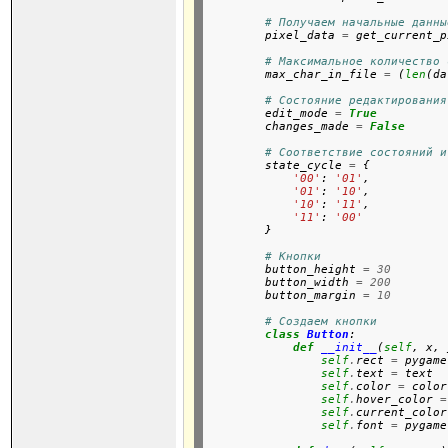
# Получаем начальные данны
        pixel_data 
=
 get_current_p
# Максимальное количество 
        max_char_in_file 
=
 (
len
(da
# Состояние редактирования
        edit_mode 
=
True
        changes_made 
=
False
# Соответствие состояний и
        state_cycle 
=
 {

'00'
: 
'01'
,

'01'
: 
'10'
, 

'10'
: 
'11'
,

'11'
: 
'00'
        }

# Кнопки
        button_height 
=
30
        button_width 
=
200
        button_margin 
=
10
# Создаем кнопки
class
Button
:

def
__init__
(
self
, x, 
self
.
rect 
=
 pygame
self
.
text 
=
 text

self
.
color 
=
 color

self
.
hover_color 
=
self
.
current_color
self
.
font 
=
 pygame