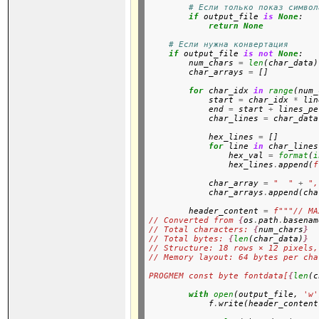
# Если только показ символ
if
 output_file 
is
None
:

return
None
# Если нужна конвертация
if
 output_file 
is
not
None
:

        num_chars 
=
len
(char_data)
        char_arrays 
=
 []

for
 char_idx 
in
range
(num_
            start 
=
 char_idx 
*
 lin
            end 
=
 start 
+
 lines_pe
            char_lines 
=
 char_data
            hex_lines 
=
 []

for
 line 
in
 char_lines:
                hex_val 
=
format
(
i
                hex_lines
.
append(
f
            char_array 
=
"  "
+
",
            char_arrays
.
append(cha
        header_content 
=
f"""// MA
// Converted from 
{
os
.
path
.
basenam
// Total characters: 
{
num_chars
}
// Total bytes: 
{
len
(char_data)
}
// Structure: 18 rows × 12 pixels,
// Memory layout: 64 bytes per cha
PROGMEM const byte fontdata[
{
len
(c
with
open
(output_file, 
'w'
            f
.
write(header_content)