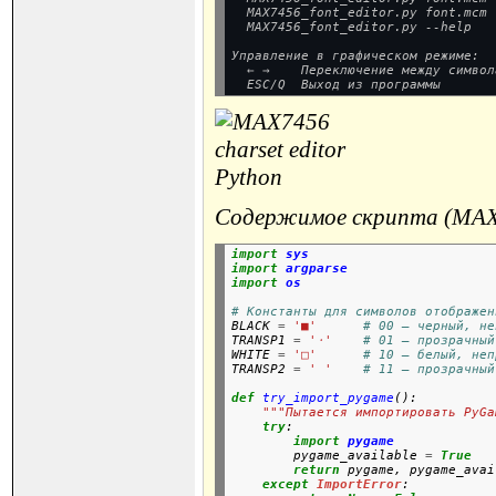
  MAX7456_font_editor.py font.mcm 
  MAX7456_font_editor.py --help   
Управление в графическом режиме:

  ← →    Переключение между символа
  ESC/Q  Выход из программы
Содержимое скрипта (
MAX7
import
sys
import
argparse
import
os
# Константы для символов отображен

BLACK 
=
'■'
# 00 — черный, не
TRANSP1 
=
'⬝'
# 01 — прозрачный
WHITE 
=
'□'
# 10 — белый, неп
TRANSP2 
=
' '
# 11 — прозрачный
def
try_import_pygame
():
"""Пытается импортировать PyGa
try
:

import
pygame
        pygame_available 
=
True
return
 pygame, pygame_avai
except
ImportError
:
