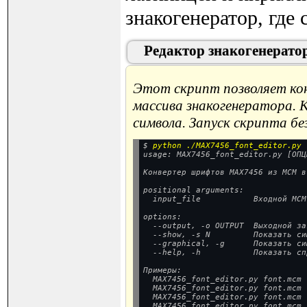
знакогенератор, где
Редактор знакогенерато
Этот скрипт позволяет кон
массива знакогенератора. 
символа. Запуск скрипта бе
$ 
python ./MAX7456_font_editor.py
usage: MAX7456_font_editor.py [ОПЦ
Конвертер шрифтов MAX7456 из MCM в
positional arguments:

  input_file           Входной MCM
options:

  --output, -o OUTPUT  Выходной за
  --show, -s N         Показать си
  --graphical, -g      Показать си
  --help, -h           Показать сп
Примеры:

  MAX7456_font_editor.py font.mcm 
  MAX7456_font_editor.py font.mcm 
  MAX7456_font_editor.py font.mcm 
  MAX7456_font_editor.py font.mcm 