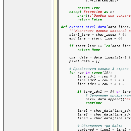
            f
.
write(content)

return
True
except
Exception
as
 e:

print
(
f"Ошибка при сохране
return
False
def
extract_pixel_data
(data_lines,
"""Извлекает данные пикселей д

    start_line 
=
 char_index 
*
64
    end_line 
=
 start_line 
+
64
if
 start_line 
>=
len
(data_line
return
None
    char_data 
=
 data_lines[start_l
    pixel_data 
=
 []

# Преобразуем каждые 3 строки 
for
 row 
in
range
(
18
):

        line_idx1 
=
 row 
*
3
        line_idx2 
=
 row 
*
3
+
1
        line_idx3 
=
 row 
*
3
+
2
if
 line_idx1 
>=
54
or
 line
# Заполняем прозрачным
            pixel_data
.
append([
'01
continue
        line1 
=
 char_data[line_idx
        line2 
=
 char_data[line_idx
        line3 
=
 char_data[line_idx
# Объединяем три байта
        combined 
=
 line1 
+
 line2 
+