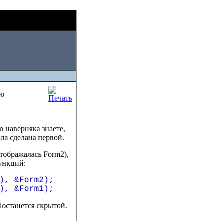
Fri, August 07
2026
ию
о наверняка знаете,
ла сделана первой.
отображалась Form2),
ункций:
), &Form2);
), &Form1);
1останется скрытой.