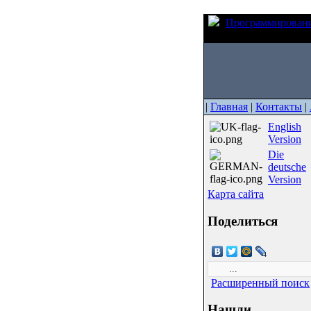
Программирован
умолчанию
|
Главная
|
Контакты
|
English
Version
Die
deutsche
Version
Карта сайта
Поделиться
Расширенный поиск
Нашли