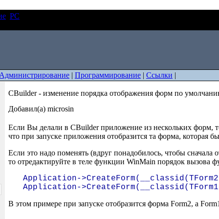
ие
PC
CBuilder - изменение порядка отображения форм по
Администрирование
|
Программирование
|
Ссылки
|
CBuilder - изменение порядка отображения форм по умолчан
Добавил(а) microsin
Если Вы делали в CBuilder приложение из нескольких форм, т
что при запуске приложения отобразится та форма, которая бы
Если это надо поменять (вдруг понадобилось, чтобы сначала 
то отредактируйте в теле функции WinMain порядок вызова ф
Application->CreateForm(__classid(TForm2
Application->CreateForm(__classid(TForm1
В этом примере при запуске отобразится форма Form2, а Form