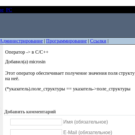
ие
PC
Оператор -> в C/C++
Администрирование
|
Программирование
|
Ссылки
|
Оператор -> в C/C++
Добавил(а) microsin
Этот оператор обеспечивает получение значения поля структу
на неё.
(*указатель).поле_структуры == указатель->поле_структуры
Добавить комментарий
Имя (обязательное)
E-Mail (обязательное)