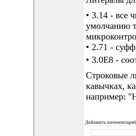
• 3.14 - все
умолчанию 
микроконтрол
• 2.71 - суф
• 3.0E8 - соо
Строковые л
кавычках, ка
например: "H
Добавить комментари