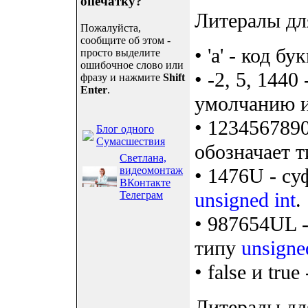
опечатку?
Литералы дл
Пожалуйста,
сообщите об этом -
• 'a' - код б
просто выделите
ошибочное слово или
• -2, 5, 1440
фразу и нажмите
Shift
Enter
.
умолчанию 
• 1234567890
Блог одного
Сумасшествия
обозначает 
Светлана,
видеомонтаж
• 1476U - су
ВКонтакте
unsigned int
.
Телеграм
• 987654UL 
типу
unsigne
• false и tru
Литералы дл