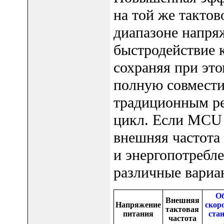
на той же тактов
диапазоне напря
быстродействие 
сохраняя при это
полную совмести
традиционным р
цикл. Если MCU 
внешняя частота 
и энергопотребл
различные вариа
О
Внешняя
Напряжение
скоро
тактовая
питания
ста
частота