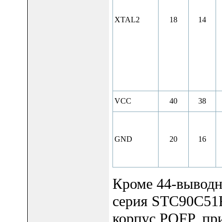
XTAL2
18
14
VCC
40
38
GND
20
16
Кроме 44-вывод
серия STC90C51
корпус PQFP, пр