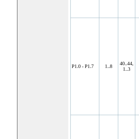
40..44,
P1.0 - P1.7
1..8
1..3