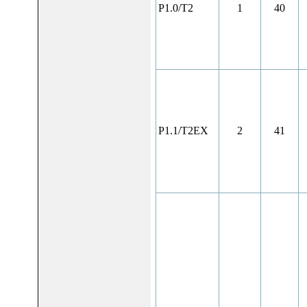
P1.0/T2
1
40
P1.1/T2EX
2
41