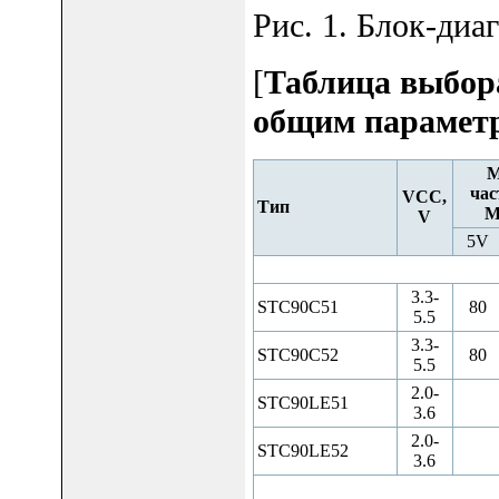
Рис. 1. Блок-ди
[
Таблица выбор
общим парамет
M
час
VCC,
Тип
М
V
5V
3.3-
STC90C51
80
5.5
3.3-
STC90C52
80
5.5
2.0-
STC90LE51
3.6
2.0-
STC90LE52
3.6