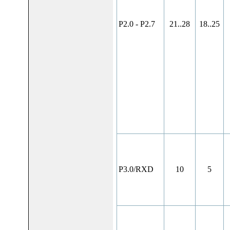
P2.0 - P2.7
21..28
18..25
P3.0/RXD
10
5