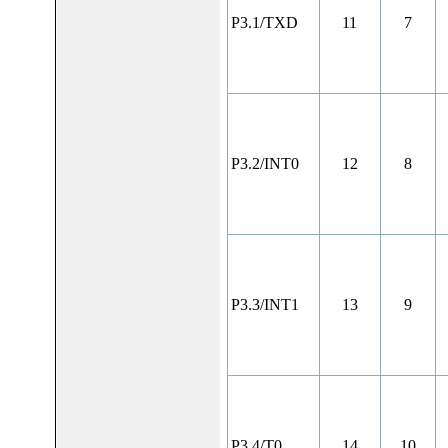
P3.1/TXD
11
7
P3.2/INT0
12
8
P3.3/INT1
13
9
P3.4/T0
14
10