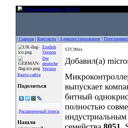
Программирование
MCS51
STC90xx
|
Главная
|
Контакты
|
Администрирование
|
Программир
English
STC90xx
Version
Die
Добавил(а) micro
deutsche
Version
Микроконтролле
Карта сайта
выпускает компан
Поделиться
битный однокрис
полностью совме
Расширенный поиск
индустриальным 
Нашли
семейства
8051
.