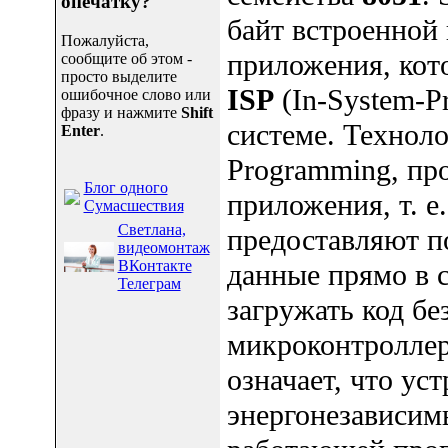
опечатку?
байт встроенной 
Пожалуйста,
приложения, кото
сообщите об этом -
просто выделите
ISP
(In-System-P
ошибочное слово или
фразу и нажмите
Shift
системе. Технол
Enter
.
Programming, пр
Блог одного
приложения, т. 
Сумасшествия
Светлана,
предоставляют п
видеомонтаж
ВКонтакте
данные прямо в с
Телеграм
загружать код бе
микроконтроллер
означает, что ус
энергонезависим