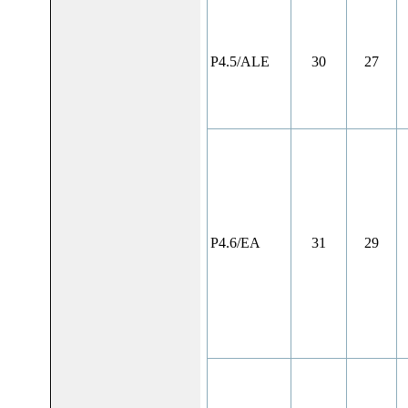
P4.5/ALE
30
27
P4.6/EA
31
29