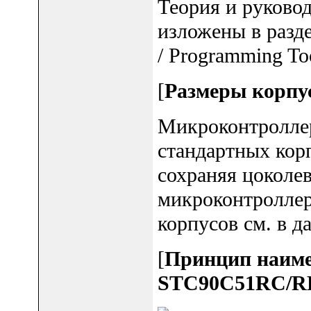
Теория и руково
изложены в разд
/ Programming To
[
Размеры корпу
Микроконтролле
стандартных кор
сохраняя цоколе
микроконтроллер
корпусов см. в д
[
Принцип наиме
STC90C51RC/R