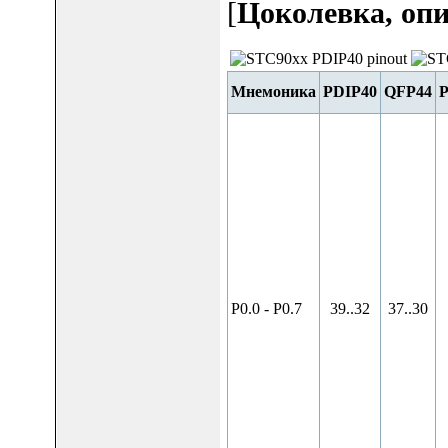
[
Цоколевка, оп
Мнемоника
PDIP40
QFP44
P0.0 - P0.7
39..32
37..30