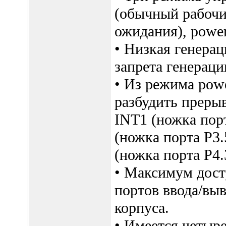
(обычный рабочи
ожидания), powe
• Низкая генерац
запрета генерац
• Из режима pow
разбудить преры
INT1 (ножка порт
(ножка порта P3.
(ножка порта P4.
• Максимум дост
портов ввода/выв
корпуса.
• Имеется четыр