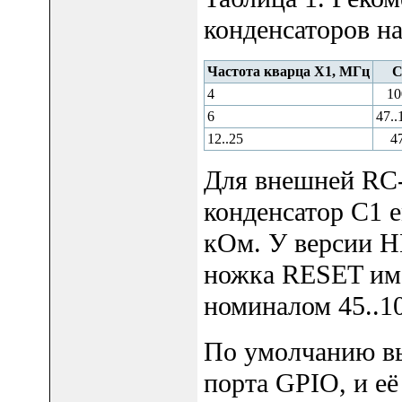
конденсаторов н
Частота кварца X1, МГц
4
10
6
47..
12..25
4
Для внешней RC-
конденсатор C1 
кОм. У версии 
ножка RESET име
номиналом 45..1
По умолчанию вы
порта GPIO, и е