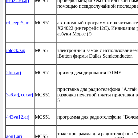
tst62256.arj
MCS51
проверка микросхем статической пам
помощью псевдослучайной последова
rd_eepr5.arj
MCS51
автономный программатор/считывате
X24022 (интерфейс I2C). Индикация
азбуки Морзе (!)
iblock.zip
MCS51
электронный замок с использованием
iButton фирмы Dallas Semiconductor.
2ton.arj
MCS51
пример декодирования DTMF
приставка для радиотелефона "Алтай-
3s6.arj
cdr.arj
MCS51
разводка печатной платы приставки в
,
5
443va12.arj
MCS51
программа для радиотелефона "Воле
тоже программа для радиотелефона "
aon1.arj
MCS51