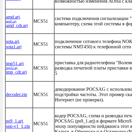
возможностью изменения АОНа с кл
amd.arj
,
система подключения сигнализации "V
MCS51
amd1.arj
,
компьютеру, схема этой системы в фо
amd_cdr.arj
sota.arj
подключение сотового телефона NOK
,
MCS51
sota1.arj
системы NMT450) к телефонной сети
приставка для радиотелефона "Волем
imp51.arj
,
MCS51
разводка печатной платы приставки в
imp52.arj
,
imp_cdr.arj
5
декодирование POCSAG с использов
decoder.zip
MCS51
подстройки частоты. Этот пример ска
Интернет (не проверял).
кодер POCSAG, схема и разводка печ
ps9_1.arj
POCSAG (ps9_1.arj) в формате MicroSi
,
MCS51
spp-v1_1.zip
эпоху популярности пейджинга этот к
Калуге, в Обнинске и в Останкино (М