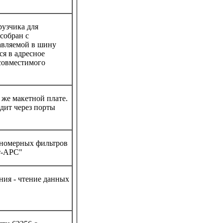
рузчика для
собран с
авляемой в шину
ся в адресное
-совместимого
 же макетной плате.
дит через порты
 номерных фильтров
т-АРС"
ния - чтение данных