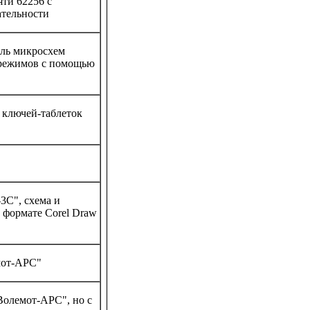
яти 62256 с
тельности
ль микросхем
 режимов с помощью
 ключей-таблеток
3С", схема и
 формате Corel Draw
мот-АРС"
Волемот-АРС", но с