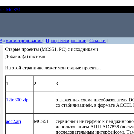
ие
MCS51
Старые проекты (MCS51, PC) с исходниками
Администрирование
|
Программирование
|
Ссылки
|
Старые проекты (MCS51, PC) с исходниками
Добавил(а) microsin
На этой страничке лежат мои старые проекты.
1
2
3
12to300.zip
отлаженная схема преобразователя D
со стабилизацией, в формате ACCEL
adc2.arj
MCS51
сервисный интерфейс к пейджингово
использованием АЦП AD7858 (восьм
последовательным интерфейсом). Та