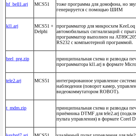
hf_bell1.arj
MCS51
тоже программа для домофона, но з
генерируется с помощью ШИМ
kl1.arj
MCS51 +
программатор для микросхем KeeLoq 
Delphi
автомобильных сигнализаций с прыг
программатор выполнен на AT89C2051
RS232 с компьютерной программой.
brel_prg.zip
принципиальная схема и разводка пе
программатора kl1.arj в формате Micro
tele2.arj
MCS51
интегрированное управление систем
наблюдения (поворот камер, управле
видеокоммутатором ROBOT).
t_mdm.zip
принципиальная схема и разводка пе
приёмника DTMF для tele2.arj (подкл
пульта управления) в формате Corel D
keybrd7.arj
MCS51
удалённый пульт управления для tele2.