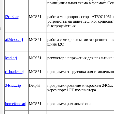
принципиальная схема в формате Core
i2c_sl.arj
MCS51
работа микропроцессора AT89C1051 в 
устройства на шине I2C, но: кривоват
и
быстродействия
t
at24cxx.arj
MCS51
работа с микросхемами энергонезави
шине I2C
lead.arj
MCS51
регулятор напряжения для паяльника 
c_loader.arj
MCS51
программа загрузчика для самодельн
24cxx.zip
Delphi
программирование микросхем 24Cxx 
через порт LPT компьютера
homefone.arj
MCS51
программа для домофона