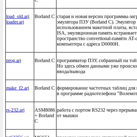
load_old.arj
Borland C
старая и новая версии программы-заг
,
loader.arj
эмулятора ПЗУ (Borland C). Эмулятор 
использованием макетной платы, вст
ISA, эмуляционная память встраивает
пространство convertional-памяти AT
компьютера с адреса D0000H.
prog.arj
Borland C
программатор ПЗУ, собранный на той
Но здесь обмен данными уже происхо
ввода/вывода
make_f2.arj
Borland C
формирование частотных таблиц для
в программе радиотелефона "Волемо
rs-232.arj
ASM8086
работа с портом RS232 через прерыва
+ Borland
от мышки
C