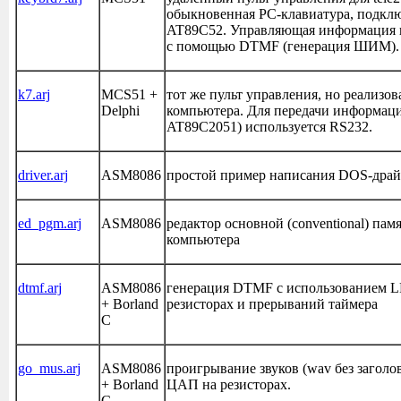
обыкновенная PC-клавиатура, подкл
AT89C52. Управляющая информация 
с помощью DTMF (генерация ШИМ).
k7.arj
MCS51 +
тот же пульт управления, но реализ
Delphi
компьютера. Для передачи информац
AT89C2051) используется RS232.
driver.arj
ASM8086
простой пример написания DOS-драй
ed_pgm.arj
ASM8086
редактор основной (conventional) па
компьютера
dtmf.arj
ASM8086
генерация DTMF с использованием 
+ Borland
резисторах и прерываний таймера
C
go_mus.arj
ASM8086
проигрывание звуков (wav без заголо
+ Borland
ЦАП на резисторах.
C