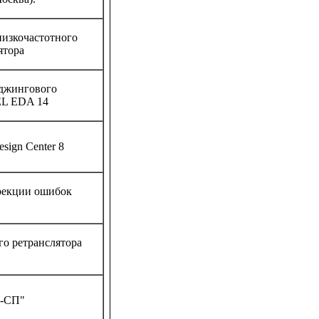
низкочастотного
ятора
йджингового
CEL EDA 14
sign Center 8
рекции ошибок
го ретранслятора
й-СП"