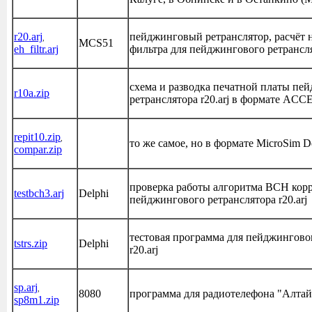
r20.arj
пейджинговый ретранслятор, расчёт 
,
MCS51
eh_filtr.arj
фильтра для пейджингового ретрансл
схема и разводка печатной платы пе
r10a.zip
ретранслятора r20.arj в формате AC
repit10.zip
,
то же самое, но в формате MicroSim De
compar.zip
проверка работы алгоритма BCH кор
testbch3.arj
Delphi
пейджингового ретранслятора r20.arj
тестовая программа для пейджингово
tstrs.zip
Delphi
r20.arj
sp.arj
,
8080
программа для радиотелефона "Алта
sp8m1.zip