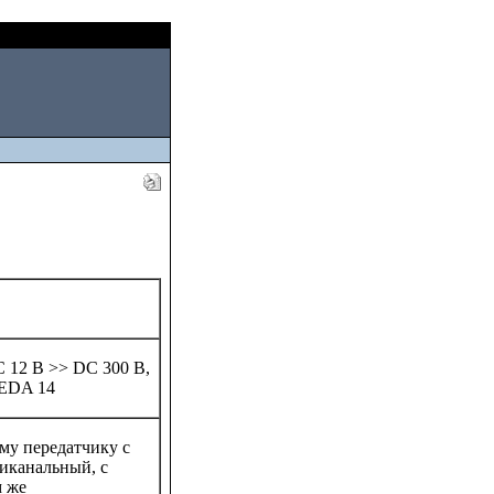
Fri, August 07 2026
C 12 В >> DC 300 В,
 EDA 14
му передатчику с
иканальный, с
м же