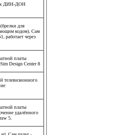
вук ДИН-ДОН
(брелки для
ающим кодом). Сам
, работает через
чатной платы
Sim Design Center 8
ой телевизионного
ние
чатной платы
ючение удалённого
raw 5.
arj. Сам пульт -