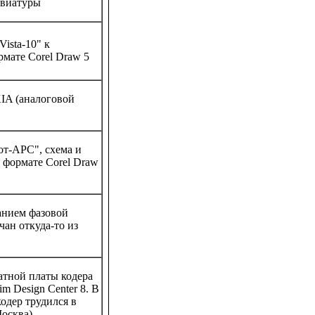
авиатуры
ista-10" к
рмате Corel Draw 5
IA (аналоговой
от-АРС", схема и
 формате Corel Draw
анием фазовой
чан откуда-то из
атной платы кодера
m Design Center 8. В
одер трудился в
осква).