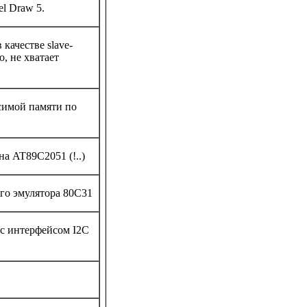
l Draw 5.
качестве slave-
о, не хватает
симой памяти по
на AT89C2051 (!..)
ого эмулятора 80C31
с интерфейсом I2C