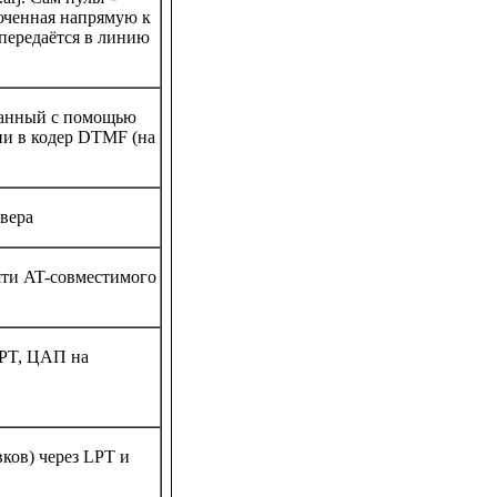
юченная напрямую к
передаётся в линию
ованный с помощью
ии в кодер DTMF (на
вера
мяти AT-совместимого
LPT, ЦАП на
вков) через LPT и