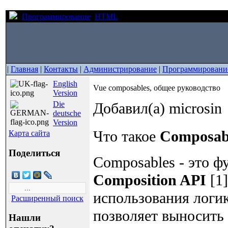
Программирование
HTML
Vue composables, общее руков
|
Главная
|
Контакты
|
Администрирование
|
Программировани
English
Vue composables, общее руководство
Version
Die
Добавил(а) microsin
deutsche
Version
Что такое
Composab
Карта сайта
Поделиться
Composables - это ф
Composition API
[1]
использования логик
Расширенный поиск
позволяет выносить
Нашли