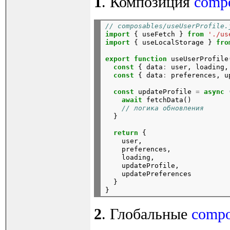
1
. Композиция
compo
// composables/useUserProfile.
import
{
useFetch
}
from
'./us
import
{
useLocalStorage
}
fro
export
function
useUserProfile
const
{
data
:
user,
loading,
const
{
data
:
preferences,
u
const
updateProfile
=
async
await
fetchData()
// логика обновления
}
return
{
user,
preferences,
loading,
updateProfile,
updatePreferences
}

2
. Глобальные
compo