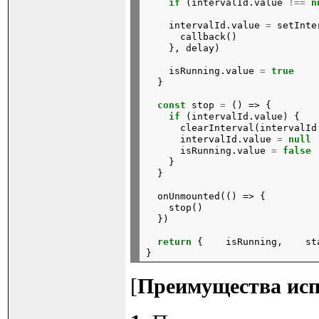
if
(intervalId.value
!==
n
intervalId.value
=
setInte
callback()
},
delay)
isRunning.value
=
true
}
const
stop
=
()
=>
{
if
(intervalId.value)
{
clearInterval(intervalId
intervalId.value
=
null
isRunning.value
=
false
}
}
onUnmounted(()
=>
{
stop()
})
return
{
isRunning,
st
[
Преимущества исп