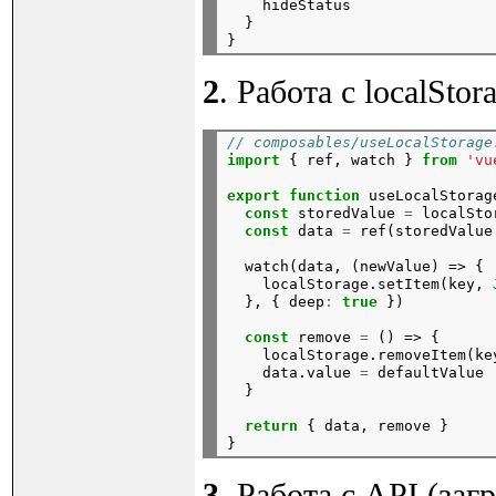
hideStatus
}

2
. Работа с localStor
// composables/useLocalStorage
import
{
ref,
watch
}
from
'vu
export
function
useLocalStorag
const
storedValue
=
localSto
const
data
=
ref(storedValue
watch(data,
(newValue)
=>
{
localStorage.setItem(key,
},
{
deep
:
true
})
const
remove
=
()
=>
{
localStorage.removeItem(ke
data.value
=
defaultValue
}
return
{
data,
remove
}

3
. Работа с API (заг