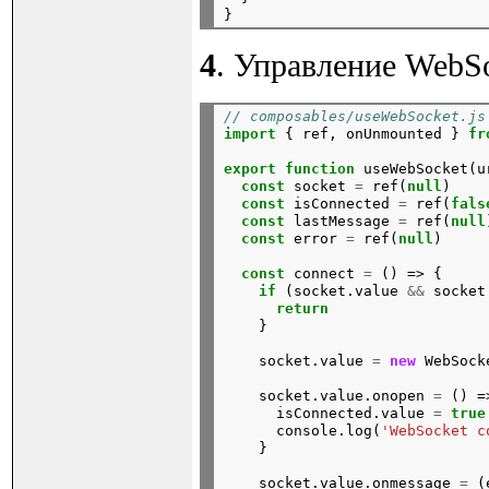
4
. Управление WebS
// composables/useWebSocket.js
import
{
ref,
onUnmounted
}
fr
export
function
useWebSocket(u
const
socket
=
ref(
null
)
const
isConnected
=
ref(
fals
const
lastMessage
=
ref(
null
const
error
=
ref(
null
)
const
connect
=
()
=>
{
if
(socket.value
&&
socket
return
}
socket.value
=
new
WebSock
socket.value.onopen
=
()
=
isConnected.value
=
true
console.log(
'WebSocket c
}
socket.value.onmessage
=
(