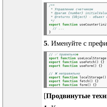
/**
 * Управление счетчиком
 * @param {number} initialValu
 * @returns {Object} - объект 
 */
export
function
useCounter(ini
// ...
5
. Именуйте с префи
// ✅ правильно
e
xport
function
useLocalStorage
export
function
useFetch()
{}
export
function
useForm()
{}
// ❌ неправильно
export
function
localStorage()
export
function
fetch()
{}
export
function
form()
[
Продвинутые тех