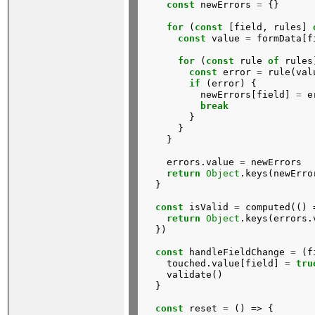
const
newErrors
=
{}
for
(
const
[field,
rules]
const
value
=
formData[f
for
(
const
rule
of
rules
const
error
=
rule(val
if
(error)
{
newErrors[field]
=
e
break
}
}
}
errors.value
=
newErrors
return
Object
.keys(newErro
}
const
isValid
=
computed(()
return
Object
.keys(errors.
})
const
handleFieldChange
=
(f
touched.value[field]
=
tru
validate()
}
const
reset
=
()
=>
{