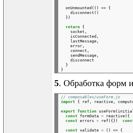
onUnmounted(()
=>
{
disconnect()
})
return
{
socket,
isConnected,
lastMessage,
error,
connect,
sendMessage,
disconnect
}

5
. Обработка форм 
// composables/useForm.js
import
{
ref,
reactive,
comput
export
function
useForm(initia
const
formData
=
reactive({
const
errors
=
ref({})
cons
const
validate
=
()
=>
{