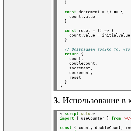
}
const
decrement
=
()
=>
{
count.value
--
}
const
reset
=
()
=>
{
count.value
=
initialValue
}
// Возвращаем только то, что
return
{
count,
doubleCount,
increment,
decrement,
reset
}

3
. Использование в 
< 
script
setup
>
import
{
useCounter
}
from
'@/
const
{
count,
doubleCount,
in