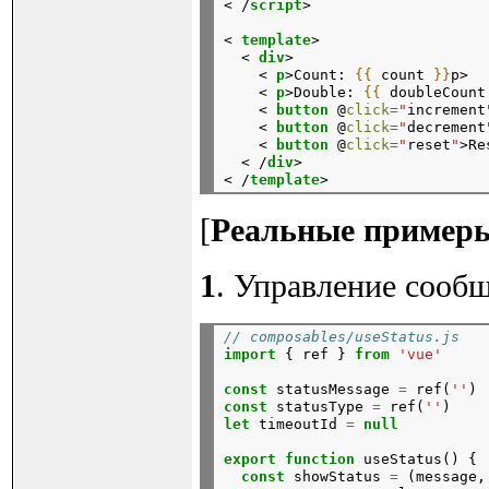
< /
script
>
< 
template
>

  < 
div
>

    < 
p
>Count: 
{{
count
}}
p>

    < 
p
>Double: 
{{
doubleCount
    < 
button
 @
click
=
"
increment
    < 
button
 @
click
=
"
decrement
    < 
button
 @
click
=
"
reset
"
>Re
  < /
div
>

< /
template
[
Реальные примеры
1
. Управление сооб
// composables/useStatus.js
import
{
ref
}
from
'vue'
const
statusMessage
=
ref(
''
)
const
statusType
=
ref(
''
)
let
timeoutId
=
null
export
function
useStatus()
{
const
showStatus
=
(message,