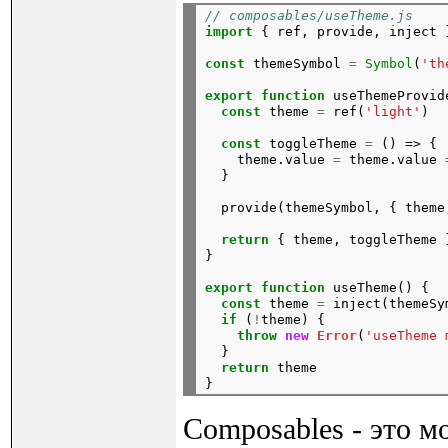
// composables/useTheme.js
import
{
ref,
provide,
inject
const
themeSymbol
=
Symbol
(
'th
export
function
useThemeProvid
const
theme
=
ref(
'light'
)
const
toggleTheme
=
()
=>
{
theme.value
=
theme.value
}
provide(themeSymbol,
{
theme
return
{
theme,
toggleTheme
}
export
function
useTheme()
{
const
theme
=
inject(themeSy
if
(
!
theme)
{
throw
new
Error
(
'useTheme 
}
return
theme

Composables - это м