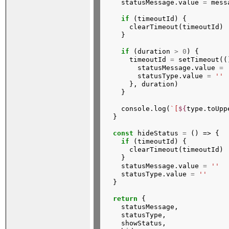
statusMessage.value
=
mess
if
(timeoutId)
{
clearTimeout(timeoutId)
}
if
(duration
>
0
)
{
timeoutId
=
setTimeout((
statusMessage.value
=
statusType.value
=
''
},
duration)
}
console.log(
`[
${
type.toUpp
}
const
hideStatus
=
()
=>
{
if
(timeoutId)
{
clearTimeout(timeoutId)
}
statusMessage.value
=
''
statusType.value
=
''
}
return
{
statusMessage,
statusType,
showStatus,