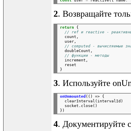
const
user
=
reactive({
name
:
2
. Возвращайте толь
return
{
// ref и reactive - реактивн
count,
user,
// computed - вычисляемые зн
doubleCount,
// функции - методы
increment,
reset

3
. Используйте onU
onUnmounted
(()
=>
{
clearInterval(intervalId)
socket.close()

4
. Документируйте 