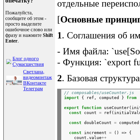
опечатку?
отдельные переиспо
Пожалуйста,
[
Основные принци
сообщите об этом -
просто выделите
ошибочное слово или
1
. Соглашения об и
фразу и нажмите
Shift
Enter
.
- Имя файла: `use[So
Блог одного
- Функция: `export f
Сумасшествия
Светлана,
2
. Базовая структура
видеомонтаж
ВКонтакте
Телеграм
// composables/useCounter.js
import
{
ref,
computed
}
from
export
function
useCounter(ini
const
count
=
ref(initialVal
const
doubleCount
=
computed
const
increment
=
()
=>
{
count.value
++