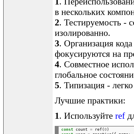
1
. Переиспользовани
в нескольких компон
2
. Тестируемость - 
изолированно.
3
. Организация кода
фокусируются на пр
4
. Совместное испол
глобальное состояние
5
. Типизация - легко
Лучшие практики:
1
. Используйте
ref
д
const
count
=
ref(
0
)