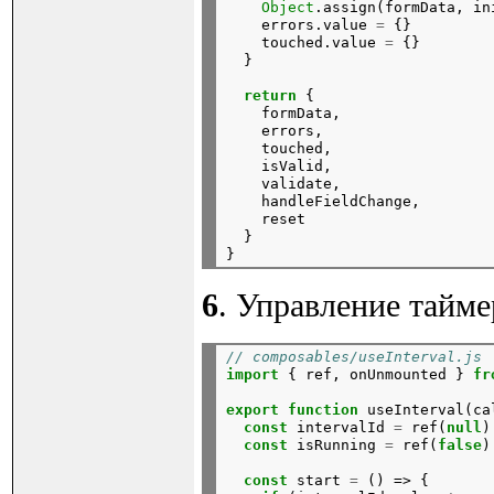
Object
.assign(formData,
in
errors.value
=
{}
touched.value
=
{}
}
return
{
formData,
errors,
touched,
isValid,
validate,
handleFieldChange,
reset
}

6
. Управление тайм
// composables/useInterval.js
import
{
ref,
onUnmounted
}
fr
export
function
useInterval(ca
const
intervalId
=
ref(
null
)
const
isRunning
=
ref(
false
)
const
start
=
()
=>
{