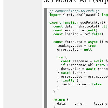
// composables/useFetch.js
import
{
ref,
shallowRef
}
fro
export
function
useFetch(url)
const
data
=
shallowRef(
null
const
error
=
ref(
null
)
const
loading
=
ref(
false
)
const
fetchData
=
async
()
=
loading.value
=
true
error.value
=
null
try
{
const
response
=
await
f
if
(
!
response.ok)
throw
data.value
=
await
respo
}
catch
(err)
{
error.value
=
err.messag
}
finally
{
loading.value
=
false
}
}
return
{
data,
error,
loading
}
