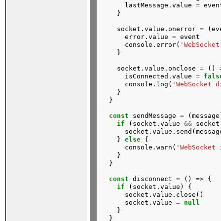
lastMessage.value
=
even
}
socket.value.onerror
=
(ev
error.value
=
event
console.error(
'WebSocket
}
socket.value.onclose
=
()
isConnected.value
=
fals
console.log(
'WebSocket d
}
}
const
sendMessage
=
(message
if
(socket.value
&&
socket
socket.value.send(messag
}
else
{
console.warn(
'WebSocket 
}
}
const
disconnect
=
()
=>
{
if
(socket.value)
{
socket.value.close()
socket.value
=
null
}
}