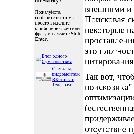
опечатку?
внешними и 
Пожалуйста,
Поисковая с
сообщите об этом -
просто выделите
некоторые п
ошибочное слово или
фразу и нажмите
Shift
проставлении
Enter
.
это плотнос
Блог одного
цитирования
Сумасшествия
Светлана,
видеомонтаж
Так вот, что
ВКонтакте
поисковика"
Телеграм
оптимизацию
(естественна
придерживае
отсутствие 