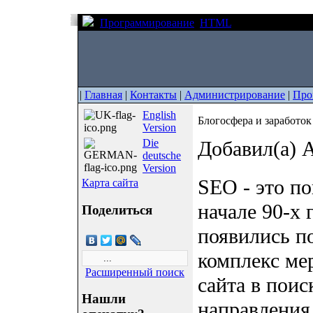
Программирование
HTML
Блогосфера и за
|
Главная
|
Контакты
|
Администрирование
|
Про
English
Блогосфера и заработок
Version
Die
Добавил(а) A
deutsche
Version
SEO - это по
Карта сайта
начале 90-х 
Поделиться
появились п
комплекс ме
Расширенный поиск
сайта в пои
Нашли
направления 