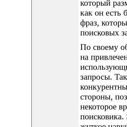
который разм
как он есть
фраз, котор
поисковых з
По своему о
на привлечен
использующи
запросы. Та
конкурентные
стороны, по
некоторое вр
поисковика.
жуткое нару