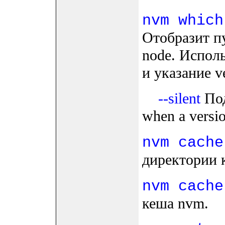
nvm which
Отобразит п
node. Исполь
и указание v
--silent
Под
when a versio
nvm cache
директории 
nvm cache
кеша nvm.