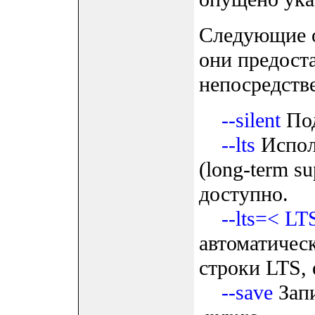
Следующие о
они предост
непосредстве
--silent
Под
--lts
Испол
(long-term su
доступно.
--lts=< L
автоматичес
строки LTS, 
--save
Запи