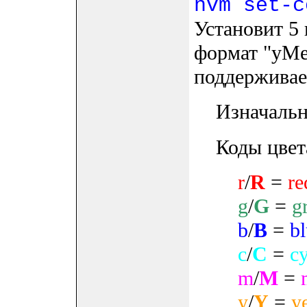
nvm set-c
Установит 5 
формат "yMe
поддерживае
Изначальны
Коды цвет
r
/
R
=
re
g
/
G
=
g
b
/
B
=
b
c
/
C
=
c
m
/
M
=
y
/
Y
=
y