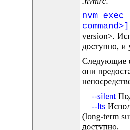
.nvmrc
.
nvm exec 
command>]
version>. Ис
доступно, и 
Следующие о
они предост
непосредстве
--silent
Под
--lts
Испол
(long-term su
доступно.