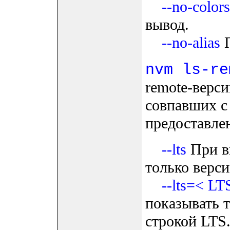
--no-colors
вывод.
--no-alias
П
nvm ls-re
remote-верси
совпавших с 
предоставле
--lts
При в
только верси
--lts=< L
показывать 
строкой LTS