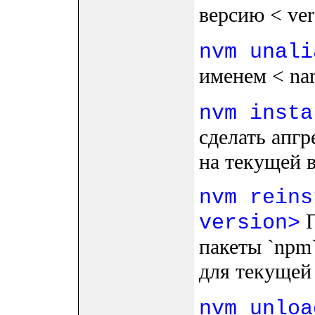
версию < ver
nvm unali
именем < na
nvm insta
сделать апгр
на текущей в
nvm reins
П
version>
пакеты `npm`
для текущей
nvm unloa