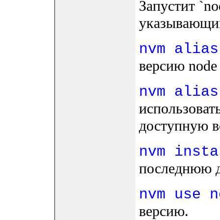
Запустит `no
указывающим
nvm alias
версию node 
nvm alias
использоват
доступную ве
nvm insta
последнюю 
nvm use n
версию.