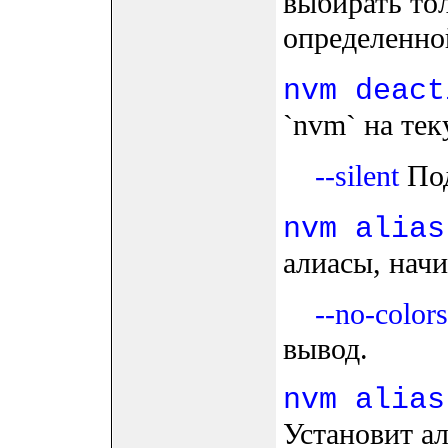
выбирать тол
определенно
nvm deact
`nvm` на тек
--silent
Под
nvm alias
алиасы, начи
--no-colors
вывод.
nvm alias
Установит а