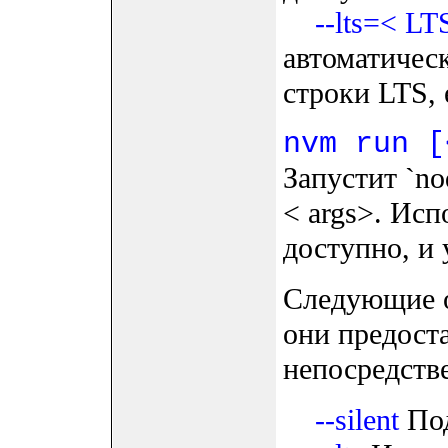
--lts=< L
автоматичес
строки LTS, 
nvm run [
Запустит `no
< args>. Исп
доступно, и 
Следующие о
они предост
непосредстве
--silent
Под