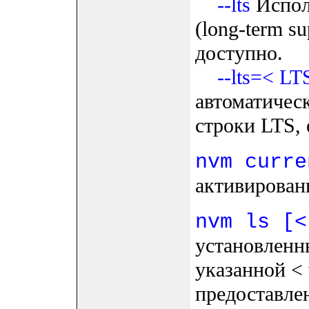
--lts
Испол
(long-term su
доступно.
--lts=< L
автоматичес
строки LTS, 
nvm curre
активирован
nvm ls [<
установленн
указанной < 
предоставле