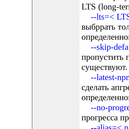
LTS (long-te
--lts=< L
выбррать тол
определенно
--skip-def
пропустить 
существуют.
--latest-np
сделать апгр
определенно
--no-progr
прогресса пр
--alias=< 