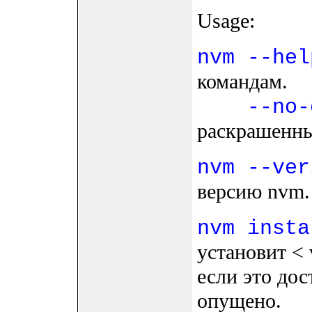
Usage:
nvm --hel
командам.
--no-c
раскрашенны
nvm --ver
версию nvm.
nvm insta
установит < 
если это дос
опущено.