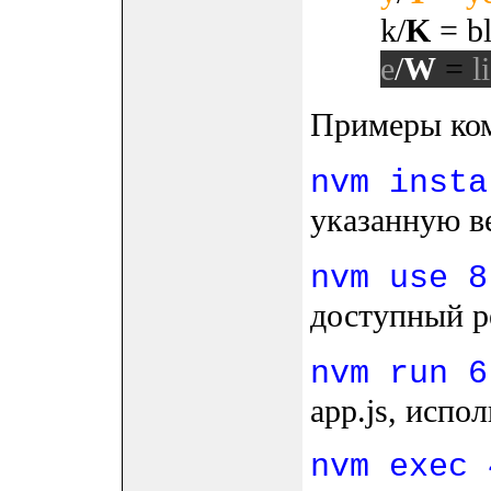
k/
K
= bl
e
/
W
=
l
Примеры ко
nvm insta
указанную в
nvm use 8
доступный ре
nvm run 6
app.js, испол
nvm exec 