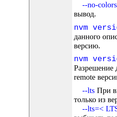
--no-colors
вывод.
nvm versi
данного опи
версию.
nvm versi
Разрешение 
remote верси
--lts
При в
только из ве
--lts=< L