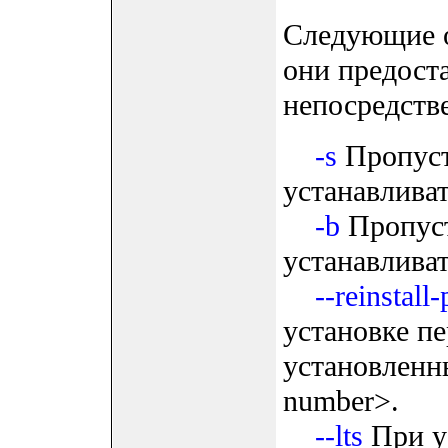
Следующие о
они предост
непосредстве
-s
Пропуст
устанавливат
-b
Пропуст
устанавливат
--reinstal
установке пе
установленны
number>.
--lts
При ус