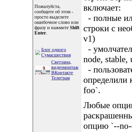
включает:
Пожалуйста,
сообщите об этом -
- полные ил
просто выделите
ошибочное слово или
строки с необ
фразу и нажмите
Shift
Enter
.
v1)
- умолчател
Блог одного
Сумасшествия
node, stable, 
Светлана,
- пользоват
видеомонтаж
ВКонтакте
определили 
Телеграм
foo`.
Любые опции
раскрашенны
опцию `--no-