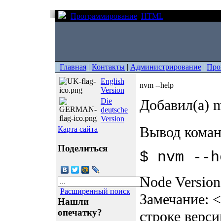
Программирование
HTML
nvm --help
|
Главная
|
Контакты
|
Администрирование
|
Про
English
nvm --help
Version
Die
Добавил(а) m
deutsche
Version
Вывод кома
Карта сайта
Поделиться
$ nvm --h
Node Version
Расширенный поиск
Замечание: <
Нашли
опечатку?
строке верс