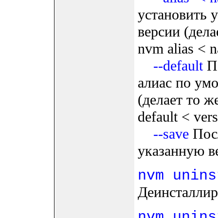
установить 
версии (дела
nvm alias < 
--default
По
алиас по ум
(делает то ж
default < ver
--save
Посл
указанную в
nvm unins
Деинсталлир
nvm unins