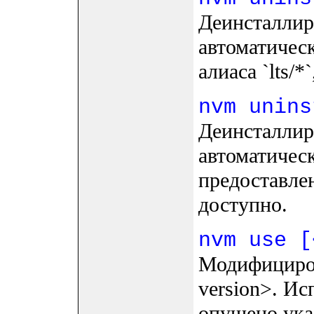
Деинсталлир
автоматическ
алиаса `lts/*
nvm unins
Деинсталлир
автоматическ
предоставле
доступно.
nvm use [
Модифициров
version>. Ис
опущено указ