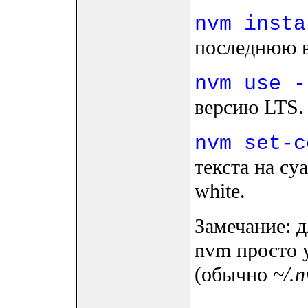
nvm insta
последнюю в
nvm use -
версию LTS.
nvm set-c
текста на cya
white.
Замечание: 
nvm просто
(обычно
~/.