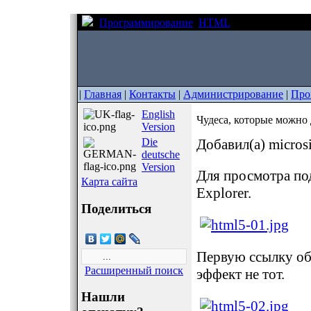
Программирование
HTML
Чудеса, которы
|
Главная
|
Контакты
|
Администрирование
|
Про
English
Чудеса, которые можно
Version
Die
Добавил(а) micros
deutsche
Version
Для просмотра под
Карта сайта
Explorer.
Поделиться
Первую ссылку обя
Расширенный поиск
эффект не тот.
Нашли