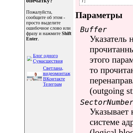
опечатку?
Пожалуйста,
Параметры
сообщите об этом -
просто выделите
Buffer
ошибочное слово или
фразу и нажмите
Shift
Указатель 
Enter
.
прочитанны
Блог одного
этого пара
Сумасшествия
то прочита
Светлана,
видеомонтаж
перенаправ
ВКонтакте
Телеграм
(outgoing s
SectorNumbe
Указывает 
системе ад
(logical bl