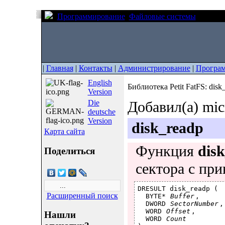
Программирование
Файловые системы
Библиот
|
Главная
|
Контакты
|
Администрирование
|
Програ
English
Библиотека Petit FatFS: disk
Version
Die
Добавил(а) mic
deutsche
Version
disk_readp
Карта сайта
Функция
dis
Поделиться
сектора с при
DRESULT disk_readp (

Расширенный поиск
  BYTE* 
Buffer
,      
  DWORD 
SectorNumber
,
  WORD 
Offset
,       
Нашли
  WORD 
Count