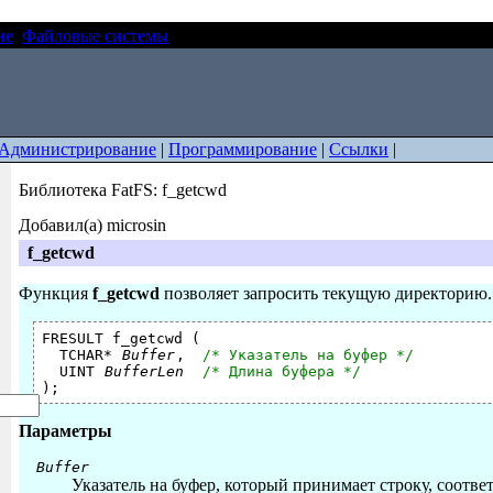
ие
Файловые системы
Библиотека FatFS: f_getcwd
Администрирование
|
Программирование
|
Ссылки
|
Библиотека FatFS: f_getcwd
Добавил(а) microsin
f_getcwd
Функция
f_getcwd
позволяет запросить текущую директорию.
FRESULT f_getcwd (

  TCHAR* 
Buffer
,  
/* Указатель на буфер */
  UINT 
BufferLen
/* Длина буфера */
Параметры
Buffer
Указатель на буфер, который принимает строку, соотв