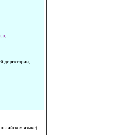
,
LED
ей директории,
английском языке).