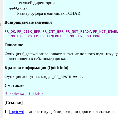
текущей директории.
BufferLen
Размер буфера в единицах TCHAR.
и
Возвращаемые значения
t
,
,
,
,
FR_OK
FR_DISK_ERR
FR_INT_ERR
FR_NOT_READY
FR_NOT_ENAB
,
,
FR_NO_FILESYSTEM
FR_TIMEOUT
FR_NOT_ENOUGH_CORE
Описание
Функция f_getcwd запрашивает значение полного пути текущ
включающего в себя номер диска.
Краткая информация (QuickInfo)
Функция доступна, когда
.
_FS_RPATH == 2
См. также
f_chdrive
,
f_chdir
[
Ссылки
]
1
.
f_getcwd
- запрос текущей директории (оригинал статьи на 