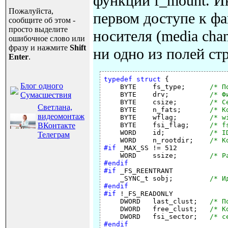
функции f_mount. И
Пожалуйста,
первом доступе к ф
сообщите об этом -
просто выделите
носителя (media ch
ошибочное слово или
фразу и нажмите
Shift
ни одно из полей с
Enter
.
typedef
struct
 {

Блог одного
    BYTE    fs_type;      
/* П
Сумасшествия
    BYTE    drv;          
/* Ф
    BYTE    csize;        
/* С
Светлана,
    BYTE    n_fats;       
/* К
видеомонтаж
    BYTE    wflag;        
/* w
ВКонтакте
    BYTE    fsi_flag;     
/* f
    WORD    id;           
/* I
Телеграм
    WORD    n_rootdir;    
/* К
#if
 _MAX_SS != 512

    WORD    ssize;        
/* Р
#endif
#if
 _FS_REENTRANT

    _SYNC_t sobj;         
/* И
#endif
#if
 !_FS_READONLY

    DWORD   last_clust;   
/* П
    DWORD   free_clust;   
/* К
    DWORD   fsi_sector;   
/* с
#endif