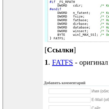
#if
 _FS_RPATH

    DWORD   cdir;         
/* К
#endif

    DWORD   n_fatent;     
/* К
    DWORD   fsize;        
/* С
    DWORD   fatbase;      
/* Н
    DWORD   dirbase;      
/* Н
    DWORD   database;     
/* Н
    DWORD   winsect;      
/* Т
    BYTE    win[_MAX_SS]; 
/* О
[
Ссылки
]
1
.
FATFS
- оригинал
Добавить комментарий
Имя (обя
E-Mail (о
Сайт