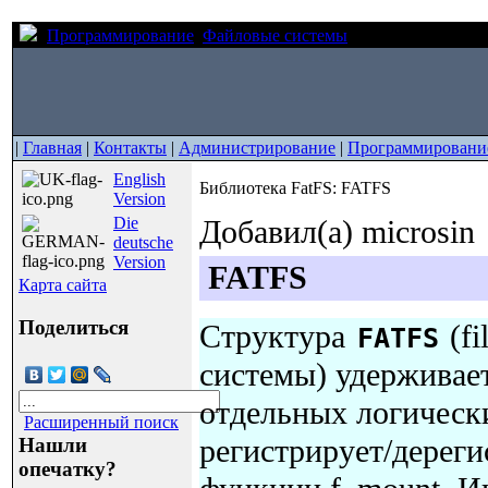
Программирование
Файловые системы
Библиотека FatF
|
Главная
|
Контакты
|
Администрирование
|
Программировани
English
Библиотека FatFS: FATFS
Version
Die
Добавил(а) microsin
deutsche
Version
FATFS
Карта сайта
Поделиться
Структура
(fi
FATFS
системы) удерживае
отдельных логическ
Расширенный поиск
регистрирует/дереги
Нашли
опечатку?