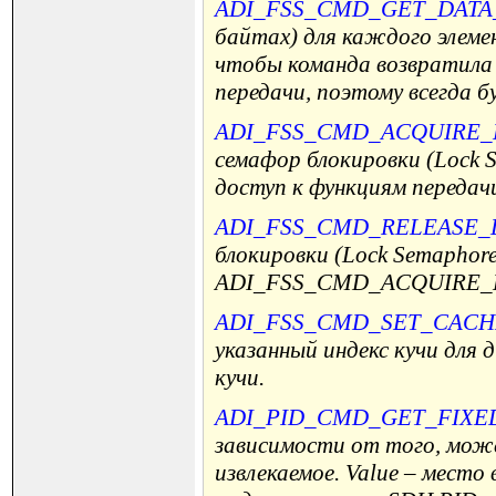
ADI_FSS_CMD_GET_DAT
байтах) для каждого элеме
чтобы команда возвратила
передачи, поэтому всегда б
ADI_FSS_CMD_ACQUIRE
семафор блокировки (Lock 
доступ к функциям передачи
ADI_FSS_CMD_RELEASE
блокировки (Lock Semaphore
ADI_FSS_CMD_ACQUIRE_L
ADI_FSS_CMD_SET_CACH
указанный индекс кучи для 
кучи.
ADI_PID_CMD_GET_FIXE
зависимости от того, мож
извлекаемое. Value – мест