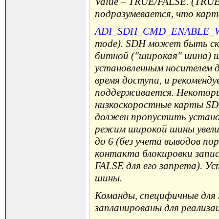
Value – TRUE/FALSE. (TRUE 
подразумевается, что карта
ADI_SDH_CMD_ENABLE_
mode). SDH может быть ско
битной ("широкая" шина) 
установленным носителем д
время доступа, и рекоменду
поддерживается. Некоторы
низкоскоростные карты SD
должен пропустить устано
режим широкой шины увелич
до 6 (без учета выводов по
контакта блокировки запис
FALSE для его запрета). У
шины.
Команды, специфичные для S
запланированы для реализа