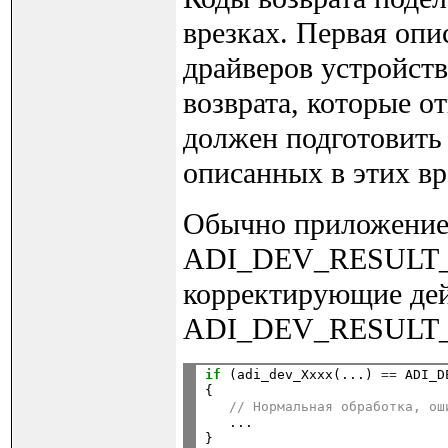
врезках. Первая опи
драйверов устройст
возврата, которые о
должен подготовить 
описанных в этих вр
Обычно приложение 
ADI_DEV_RESULT_S
корректирующие дейс
ADI_DEV_RESULT_S
if
 (adi_dev_Xxxx(...) 
==
 ADI_D
{

// Нормальная обработка, ош
   ...

}