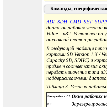
Команды, специфически
ADI_SDH_CMD_SET_SUP
диапазон рабочих условий
Value – u32. Установки по
оценочной платой разработ
В следующей таблице пере
картами SD Version 1.X / V
Capacity SD, SDHC) и кар
предмет соответствия окн
передать значение типа u3
поддерживаемыми диапазо
Таблица 3. Условия работы
Окно рабочих 
Позиции бит в u32
Зарезервировано
0..3