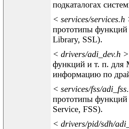
подкаталогах систе
< services/services.h
прототипы функций и
Library, SSL).
< drivers/adi_dev.h >
функций и т. п. для
информацию по драй
< services/fss/adi_fss
прототипы функций и
Service, FSS).
< drivers/pid/sdh/adi