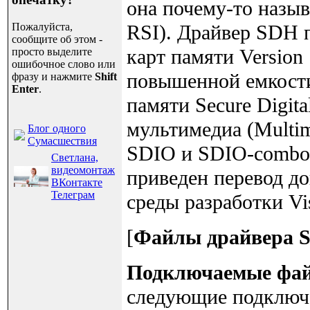
она почему-то назыв
Пожалуйста,
RSI). Драйвер SDH п
сообщите об этом -
карт памяти Version 
просто выделите
ошибочное слово или
повышенной емкости 
фразу и нажмите
Shift
Enter
.
памяти Secure Digit
мультимедиа (Multi
Блог одного
Сумасшествия
SDIO и SDIO-combo 
Светлана,
видеомонтаж
приведен перевод до
ВКонтакте
Телеграм
среды разработки Vi
[
Файлы драйвера 
Подключаемые фа
следующие подключа