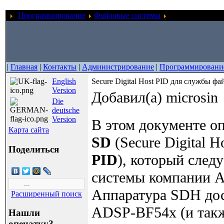
Программирование
Файловые системы
Secure Digital 
|
Главная
|
Контакты
|
Администрирование
|
Программировани
English
Secure Digital Host PID для службы ф
Version
Добавил(а) microsin
Die
deutsche
Version
В этом документе оп
Карта сайта
SD
(Secure Digital H
Поделиться
PID
), который след
системы компании An
Аппаратура SDH дос
Расширенный поиск
ADSP-BF54x (и такж
Нашли
опечатку?