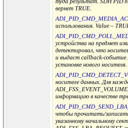
туда результат. SDH PID 
вернет TRUE.
ADI_PID_CMD_MEDIA_AC
использования. Value – TR
ADI_PID_CMD_POLL_ME
устройства на предмет изв
детектировал, что носител
и выдаст callback-событ
установке нового носителя.
ADI_PID_CMD_DETECT_
носителе данных. Для каж
ADI_FSS_EVENT_VOLUME_DE
информацию в качестве тре
ADI_PID_CMD_SEND_LBA
чтобы прочитать/записать
указанному начальному секто
ADI_FSS_LBA_REQUEST, со