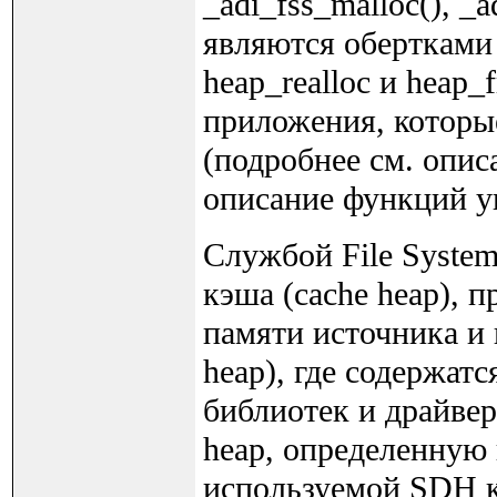
_adi_fss_malloc(), _a
являются обертками 
heap_realloc и heap
приложения, которы
(подробнее см. опис
описание функций у
Службой File System
кэша (cache heap), 
памяти источника и 
heap), где содержат
библиотек и драйве
heap, определенную
используемой SDH ку