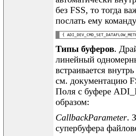
без FSS, то тогда 
послать ему команд
{ ADI_DEV_CMD_SET_DATAFLOW_MET
Типы буферов
. Дра
линейный одномерн
встраивается внутр
см. документацию FS
Поля с буфере AD
образом:
CallbackParameter
. 
супербуфера файлово