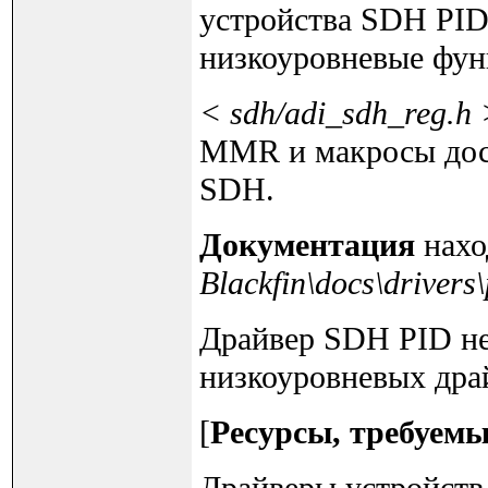
устройства SDH PID.
низкоуровневые фун
< sdh/adi_sdh_reg.h 
MMR и макросы дост
SDH.
Документация
нахо
Blackfin\docs\drivers
Драйвер SDH PID не
низкоуровневых дра
[
Ресурсы, требуем