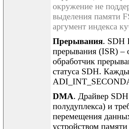
окружение не подде
выделения памяти F
аргумент индекса ку
Прерывания
. SDH 
прерывания (ISR) –
обработчик прерыв
статуса SDH. Каждый
ADI_INT_SECOND
DMA
. Драйвер SDH
полудуплекса) и тре
перемещения данны
устройством памяти 