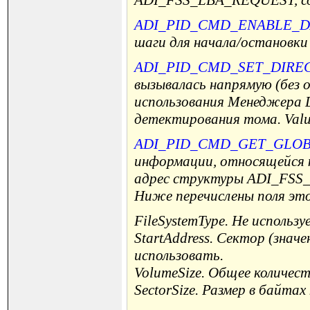
ADI_PID_CMD_ENABLE_
шаги для начала/остановки
ADI_PID_CMD_SET_DIRE
вызывалась напрямую (без о
использования Менеджера D
детектирования тома. Value
ADI_PID_CMD_GET_GLO
информации, относящейся к
адрес структуры ADI_FSS_
Ниже перечислены поля э
FileSystemType
. Не использу
StartAddress
. Сектор (знач
использовать.
VolumeSize
. Общее количест
SectorSize
. Размер в байтах