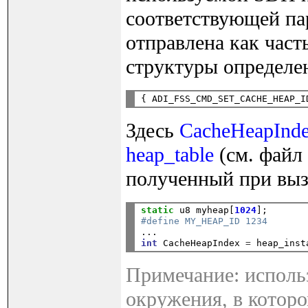
соответствующей па
отправлена как час
структуры определе
{ ADI_FSS_CMD_SET_CACHE_HEAP_I
Здесь
CacheHeapInd
heap_table
(см. файл
полученный при вы
static
 u8 myheap[
1024
];
#define MY_HEAP_ID 1234

...
int
 CacheHeapIndex 
=
 heap_inst
Примечание: исполь
окружения, в которо