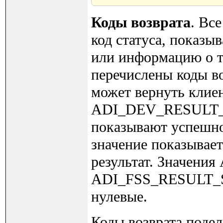
Коды возврата
. Вс
код статуса, показ
или информацию о т
перечислены коды в
может вернуть клие
ADI_DEV_RESULT_
показывают успешное
значение показывае
результат. Значен
ADI_FSS_RESULT_SU
нулевые.
Коды возврата подел