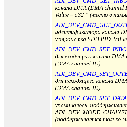
ADI_DEV_CMD_GET_INB
канала DMA (DMA channel 
Value – u32 * (место в памя
ADI_DEV_CMD_GET_OUT
идентификатора канала DM
устройства SDH PID. Value 
ADI_DEV_CMD_SET_INB
для входящего канала DMA
(DMA channel ID).
ADI_DEV_CMD_SET_OUT
для исходящего канала DM
(DMA channel ID).
ADI_DEV_CMD_SET_DAT
упоминалось, поддерживае
ADI_DEV_MODE_CHAINED. V
(поддерживается только 