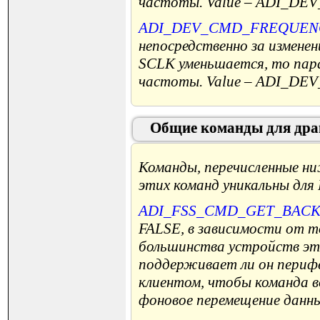
частоты. Value – ADI_DE
ADI_DEV_CMD_FREQUEN
непосредственно за измен
SCLK уменьшается, то пар
частоты. Value – ADI_DE
Общие команды для дра
Команды, перечисленные 
этих команд уникальны для 
ADI_FSS_CMD_GET_BAC
FALSE, в зависимости от т
большинства устройств эт
поддерживает ли он перифе
клиентом, чтобы команда 
фоновое перемещение данны