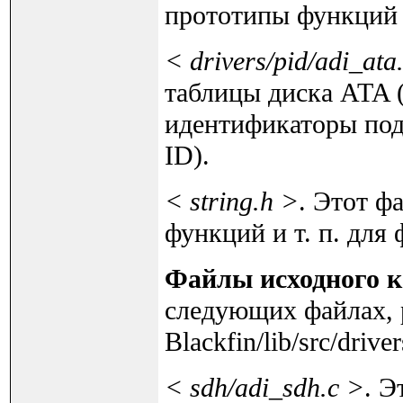
прототипы функций и
< drivers/pid/adi_ata
таблицы диска ATA (A
идентификаторы подд
ID).
< string.h >
. Этот ф
функций и т. п. для
Файлы исходного к
следующих файлах, 
Blackfin/lib/src/driv
< sdh/adi_sdh.c >
. Э