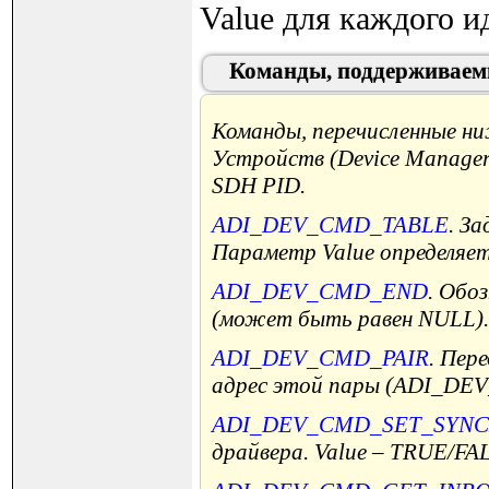
Value для каждого 
Команды, поддерживаем
Команды, перечисленные 
Устройств (Device Manager
SDH PID.
ADI_DEV_CMD_TABLE
. З
Параметр Value определя
ADI_DEV_CMD_END
. Обо
(может быть равен NULL).
ADI_DEV_CMD_PAIR
. Пер
адрес этой пары (ADI_DE
ADI_DEV_CMD_SET_SYN
драйвера. Value – TRUE/FA