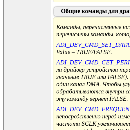
Общие команды для драй
Команды, перечисленные ни
перечислены команды, кот
ADI_DEV_CMD_SET_DAT
Value – TRUE/FALSE.
ADI_DEV_CMD_GET_PER
ли драйвер устройства пер
значение TRUE или FALSE)
один канал DMA. Чтобы ул
обрабатываются внутри сам
эту команду вернет FALSE.
ADI_DEV_CMD_FREQUEN
непосредственно перед изм
частота SCLK увеличивает