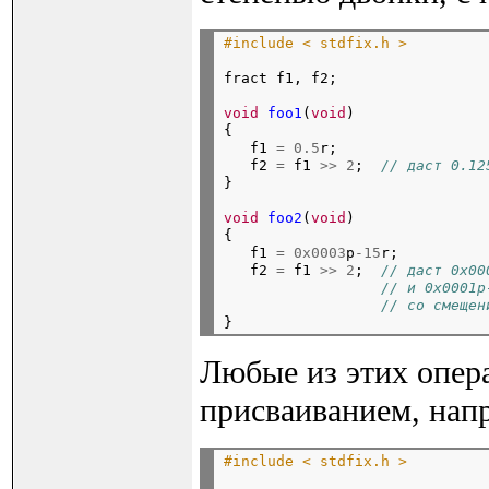
#include < stdfix.h >
fract f1, f2;
void
foo1
(
void
)

{

   f1 
=
0.5
r;

   f2 
=
 f1 
>>
2
;  
// даст 0.12
}
void
foo2
(
void
)

{

   f1 
=
0x0003
p
-15
r;

   f2 
=
 f1 
>>
2
;  
// даст 0x00
// и 0x0001p
// со смещен
Любые из этих опер
присваиванием, нап
#include < stdfix.h >