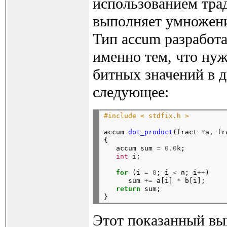
использованием тра
выполняет умножени
Тип accum разработа
именно тем, что нуж
битных значений в ди
следующее:
#include < stdfix.h >
accum 
dot_product
(fract 
*
a, fr
{

   accum sum 
=
0.0
k;

int
 i;
for
 (i 
=
0
; i 
<
 n; i
++
)

      sum 
+=
 a[i] 
*
 b[i];

return
 sum;

Этот показанный вы