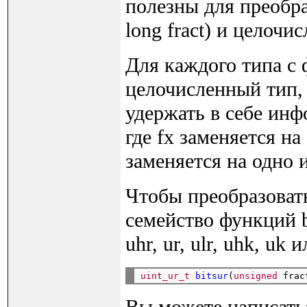
полезны для преобр
long fract) и целочис
Для каждого типа с
целочисленный тип, 
удержать в себе инф
где fx заменяется на о
заменяется на одно из
Чтобы преобразовать
семейство функций bi
uhr, ur, ulr, uhk, u
uint_ur_t
bitsur
(
unsigned