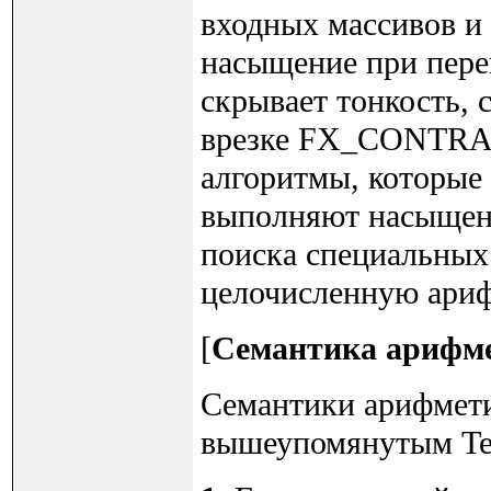
входных массивов и 
насыщение при пере
скрывает тонкость, 
врезке FX_CONTRACT
алгоритмы, которые
выполняют насыщени
поиска специальных
целочисленную ариф
[
Семантика арифме
Семантики арифмети
вышеупомянутым Tec