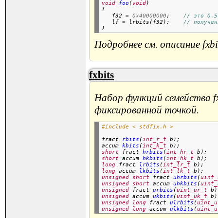
void
foo
(
void
)

{

   f32 
=
0x40000000
;    
// это 0.5
   lf 
=
 lrbits(f32);    
// получен
Подробнее см. описание fxbi
fxbits
Набор функций семейства fx
фиксированной точкой.
#include < stdfix.h >
fract 
rbits
(
int_r_t
 b);

accum 
kbits
(
int_k_t
 b);
short
 fract 
hrbits
(
int_hr_t
 b);
short
 accum 
hkbits
(
int_hk_t
 b);
long
 fract 
lrbits
(
int_lr_t
 b);
long
 accum 
lkbits
(
int_lk_t
 b);
unsigned
short
 fract 
uhrbits
(
uint_
unsigned
short
 accum 
uhkbits
(
uint_
unsigned
 fract 
urbits
(
uint_ur_t
 b)
unsigned
 accum 
ukbits
(
uint_uk_t
 b)
unsigned
long
 fract 
ulrbits
(
uint_u
unsigned
long
 accum 
ulkbits
(
uint_u