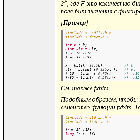
F
2
, где F это количество 
поля бит значения с фиксир
[
Пример
]
#include < stdfix.h >
#include < fract.h >
int_k_t
 k;
uint_ulr_t
 ulr;

fract16 fr16;

k 
=
 bitsk(
-12.5
k);         
/* k ==
ulr 
=
 bitsulr(
0.125
ulr);   
/* ulr 
fr16 
=
 bitsr (
-0.75
r);     
/* fr16
fr32 
=
 bitslr (
0.25
lr);    
/* fr32
См. также fxbits.
Подобным образом, чтобы п
семейство функций fxbits. Т
#include < stdfix.h >
#include < fract.h >
fract32 f32;
long
 fract lf;