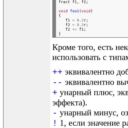
fract f1, f2;
void
foo1
(
void
)

{

   f1 
=
0.2
r;

   f2 
=
0.3
r;

   f2 
+=
 f1;

Кроме того, есть не
использовать с типа
эквивалентно доб
++
эквивалентно выч
--
унарный плюс, экв
+
эффекта).
унарный минус, оз
-
1, если значение ра
!