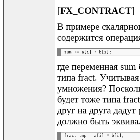
[
FX_CONTRACT
]
В примере скалярно
содержится операци
sum 
+=
 a[i] 
*
где переменная sum б
типа fract. Учитыва
умножения? Поскольку
будет тоже типа fra
друг на друга дадут 
должно быть эквива
fract tmp 
=
 a[i] 
*
 b[i];
