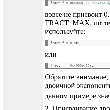
fract f 
=
0x4000
; 
// попытка п
вовсе не присвоит 0.
FRACT_MAX, потому 
используйте:
fract f 
=
0.5
или
fract f 
=
0x4000
p
-15
Обратите внимание,
двоичной экспоненты
данном примере зна
2
. Присваивание дро