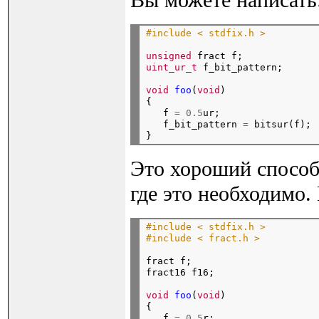
Вы можете написать
#include < stdfix.h >
unsigned
 fract f;
uint_ur_t
 f_bit_pattern;
void
foo
(
void
)

{

   f 
=
0.5
ur;

   f_bit_pattern 
=
 bitsur(f); 
Это хороший способ д
где это необходимо.
#include < stdfix.h >
#include < fract.h >
fract f;

fract16 f16;
void
foo
(
void
)

{

   f 
=
0.5
r;
