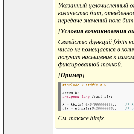
Указанный целочисленный оп
количество бит, отведенно
передаче значений поля бит
[
Условия возникновения 
Семейство функций fxbits н
число не помещается в кол
получит насыщение к самом
фиксированной точкой.
[
Пример
]
#include < stdfix.h >
accum k;
unsigned
long
k 
=
 kbits(
-0x640000000ll
);    
/* k
ulr 
=
 ulrbits(
0x20000000
);    
/* u
См. также bitsfx.