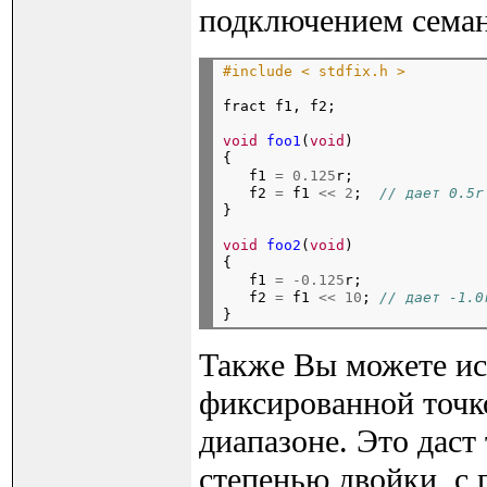
подключением семан
#include < stdfix.h >
fract f1, f2;
void
foo1
(
void
)

{

   f1 
=
0.125
r;

   f2 
=
 f1 
<<
2
;  
// дает 0.5r
}
void
foo2
(
void
)

{

   f1 
=
-0.125
r;

   f2 
=
 f1 
<<
10
; 
// дает -1.0
Также Вы можете ис
фиксированной точко
диапазоне. Это даст 
степенью двойки, с