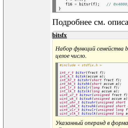
   f16 
=
 bitsr(f);   
// 0x4000
Подробнее см. описан
bitsfx
Набор функций семейства b
целое число.
#include < stdfix.h >
int_r_t
bitsr
(fract f);
int_k_t
bitsk
(accum a);
int_hr_t
bitshr
(
short
 fract f);
int_hk_t
bitshk
(
short
 accum a);
int_lr_t
bitslr
(
long
 fract f);
int_lk_t
bitslk
(
long
 accum a);
uint_ur_t
bitsur
(
unsigned
 fract f)
uint_uk_t
bitsuk
(
unsigned
 accum a)
uint_uhr_t
bitsuhr
(
unsigned
short
 
uint_uhk_t
bitsuhk
(
unsigned
short
 
uint_ulr_t
bitsulr
(
unsigned
long
 f
uint_ulk_t
bitsulk
(
unsigned
long
Указанный операнд в форма