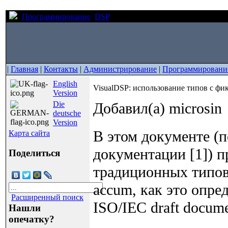
Программирование
DSP
VisualDSP: использование типов
|
Главная
|
Контакты
|
Администрирование
|
Программировани
English
VisualDSP: использование типов с фи
Version
Die
Добавил(а) microsin
deutsche
Version
В этом документе (пе
Карта сайта
документации [1]) 
Поделиться
традиционных типов с
accum, как это опред
Расширенный поиск
ISO/IEC draft docume
Нашли
опечатку?