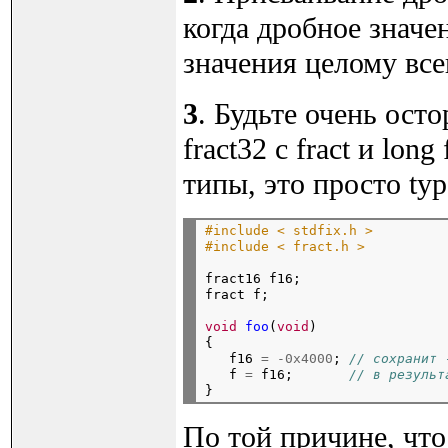
когда дробное значе
значения целому всег
3
. Будьте очень ост
fract32 с fract и lon
типы, это просто ty
#include < stdfix.h >
#include < fract.h >
fract16 f16;

fract f;
void
foo
(
void
)

{

   f16 
=
-0x4000
; 
// сохранит 
   f 
=
 f16;       
// в результ
По той причине, что