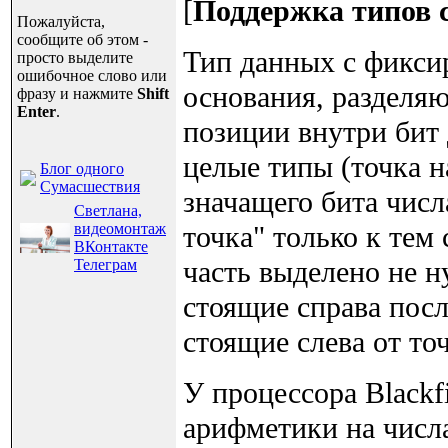
[
Поддержка типов 
Пожалуйста,
сообщите об этом -
Тип данных с фиксир
просто выделите
ошибочное слово или
основания, разделя
фразу и нажмите
Shift
Enter
.
позиции внутри бит 
целые типы (точка н
Блог одного
Сумасшествия
значащего бита числ
Светлана,
видеомонтаж
точка" только к тем
ВКонтакте
часть выделено не ну
Телеграм
стоящие справа посл
стоящие слева от то
У процессора Blackf
арифметики на числ