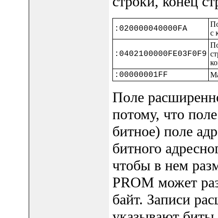
строки, конец ст
По
:020000040000FA
с 
По
:0402100000FE03F0F9
ст
ко
:00000001FF
Ма
Поле расширенно
потому, что пол
битное) поле адр
битного адресно
чтобы в нем разм
PROM может раз
байт. Записи ра
указывают биты 