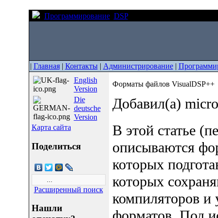
Программирование
DSP
Форматы файлов VisualD
|
Главная
|
Контакты
|
Администрирование
|
Программи
English
Форматы файлов VisualDSP++
Version
Die
Добавил(а) micr
deutsche
Version
В этой статье (
Карта сайта
описываются фор
Поделиться
которых подгота
которых сохран
Расширенный поиск
компиляторов и 
Нашли
форматов. Под 