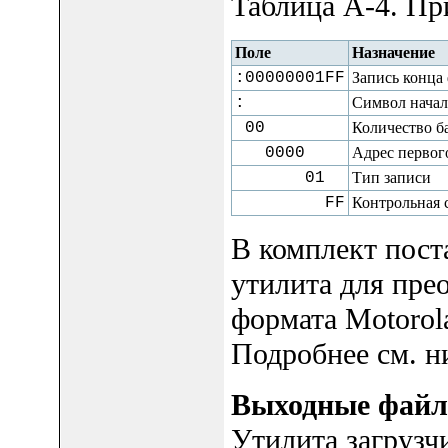
Таблица A-4. При
Поле
Назначение
:00000001FF
Запись конца
:
Символ начал
00
Количество ба
0000
Адрес первог
01
Тип записи
FF
Контрольная 
В комплект пост
утилита для пре
формата Motorola
Подробнее см. н
Выходные файлы
Утилита загрузч