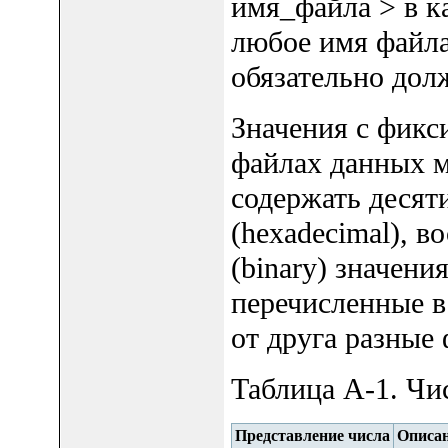
имя_файла > в к
любое имя файла
обязательно долж
Значения с фикс
файлах данных мо
содержать десят
(hexadecimal), в
(binary) значени
перечисленные в
от друга разные
Таблица A-1. Чи
Представление числа
Описа