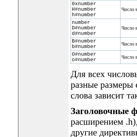
0xnumber
H#number
Число 
h#number
number
D#number
Число 
d#number
B#number
Число 
b#number
O#number
Число 
o#number
Для всех числов
разные размеры 
слова зависит та
Заголовочные 
расширением .h)
другие директив