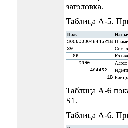
заголовка.
Таблица A-5. Пр
Поле
Назна
S00600004844521B
Приме
S0
Симво
06
Количе
0000
Адрес 
484452
Иденти
1B
Контр
Таблица A-6 пок
S1.
Таблица A-6. Пр