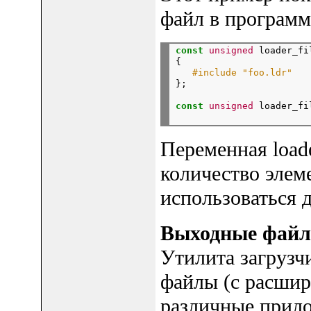
файл в программ
const
unsigned
 loader_fi
{
   #include "foo.ldr"

};
const
unsigned
 loader_fi
Переменная loade
количество элем
использоваться 
Выходные файлы
Утилита загрузч
файлы (с расшир
различные прил