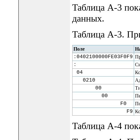
Таблица A-3 пок
данных.
Таблица A-3. Пр
Поле
Н
:0402100000FE03F0F9
Пр
:
Си
04
Ко
0210
А
00
Ти
00
Пе
F0
По
F9
Ко
Таблица A-4 пок