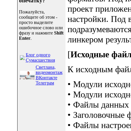
опечатку?
проект приложен
Пожалуйста,
настройки. Под
сообщите об этом -
просто выделите
подразумеваются
ошибочное слово или
фразу и нажмите
Shift
линкером резуль
Enter
.
[
Исходные фай
Блог одного
Сумасшествия
К исходным файл
Светлана,
видеомонтаж
ВКонтакте
• Модули исходн
Телеграм
• Модули исходн
• Файлы данных 
• Заголовочные 
• Файлы настроек