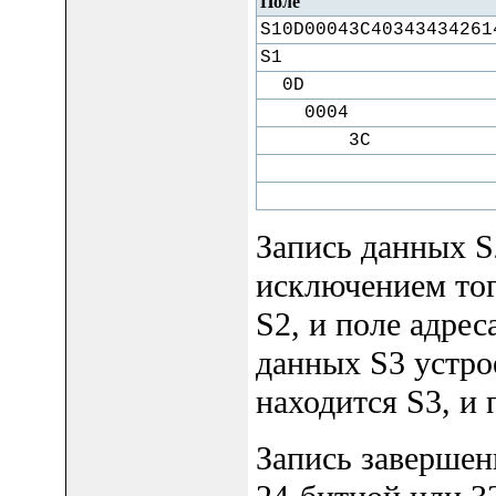
Поле
S10D00043C40343434261
S1
0D
0004
3C
0
4
Запись данных S2
исключением того
S2, и поле адрес
данных S3 устрое
находится S3, и 
Запись завершен