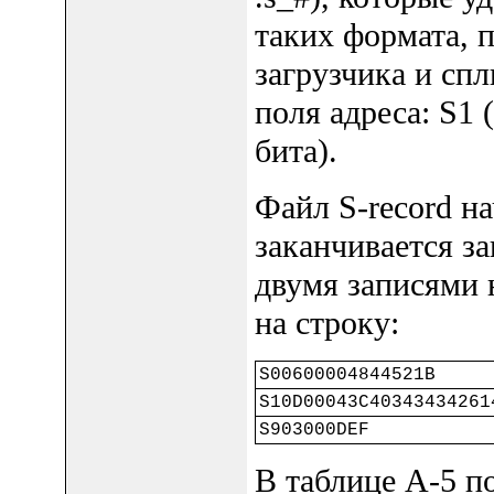
таких формата, 
загрузчика и сп
поля адреса: S1 (
бита).
Файл S-record на
заканчивается з
двумя записями 
на строку:
S00600004844521B
S10D00043C40343434261
S903000DEF
В таблице A-5 п