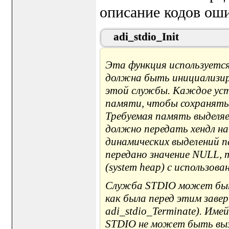
описание кодов оши
adi_stdio_Init
Эта функция используетс
должна быть инициализир
этой службы. Каждое ус
памяти, чтобы сохранять 
Требуемая память выделя
должно передать хендл на
динамических выделений п
передано значение NULL, 
(system heap) с использов
Служба STDIO может быть
как была перед этим заве
adi_stdio_Terminate). Име
STDIO не может быть выз