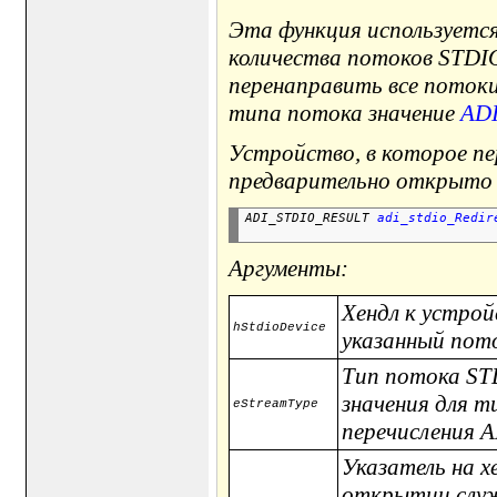
Эта функция используется
количества потоков STDI
перенаправить все потоки
типа потока значение
AD
Устройство, в которое п
предварительно открыто п
ADI_STDIO_RESULT 
adi_stdio_Redir
Аргументы:
Хендл к устрой
hStdioDevice
указанный пот
Тип потока STD
значения для т
eStreamType
перечисления
Указатель на 
открытии служ