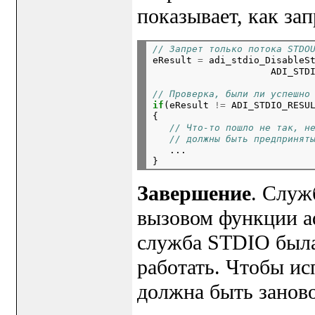
показывает, как за
// Запрет только потока STDO

eResult 
=
 adi_stdio_DisableSt
                     ADI_STD
                            
// Проверка, были ли успешно
if
(eResult 
!=
 ADI_STDIO_RESUL
{

// Что-то пошло не так, н
// должны быть предпринят
   ...

Завершение
. Служ
вызовом функции ad
служба STDIO была 
работать. Чтобы и
должна быть занов