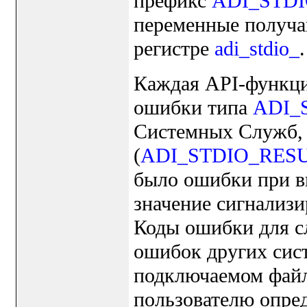
префикс
ADI_STDI
переменные получа
регистре
adi_stdio_
.
Каждая API-функци
ошибки типа
ADI_
Системных Служб, 
(
ADI_STDIO_RES
было ошибки при в
значение сигнализи
Коды ошибки для с
ошибок других сис
подключаемом файле
пользователю опре