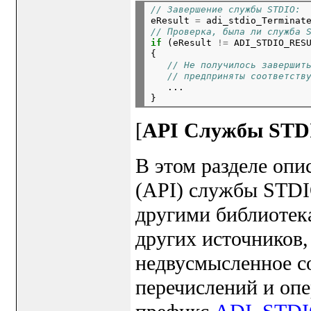
// Завершение службы STDIO:

eResult 
=
 adi_stdio_Terminat
// Проверка, была ли служба 
if
 (eResult 
!=
 ADI_STDIO_RESU
{

// Не получилось завершит
// предприняты соответств
   ...

[
API Службы STD
В этом разделе оп
(API) службы STDI
другими библиотек
других источников
недвусмысленное с
перечислений и опе