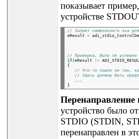
показывает пример,
устройстве STDOU
// Запрет символьного эха дл

eResult 
=
 adi_stdio_ControlD
                            
                            
                            
// Проверка, была ли успешно
if
(eResult 
!=
 ADI_STDIO_RESUL
{

// Что-то пошло не так, к
// Здесь должны быть пред
   ...

Перенаправление
устройство было от
STDIO (STDIN, ST
перенаправлен в эт