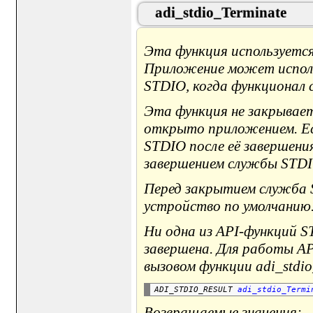
adi_stdio_Terminate
Эта функция используетс
Приложение может исполь
STDIO, когда функционал 
Эта функция не закрывает
открыто приложением. Ес
STDIO после её завершени
завершением службы STDI
Перед закрытием служба 
устройство по умолчанию
Ни одна из API-функций S
завершена. Для работы A
вызовом функции adi_stdio_
ADI_STDIO_RESULT 
adi_stdio_Termi
Возвращаемые значения: