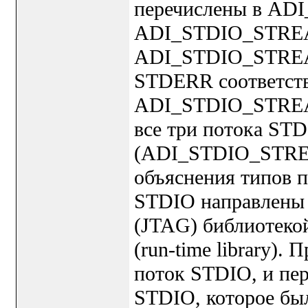
перечислены в A
ADI_STDIO_STR
ADI_STDIO_STRE
STDERR соответств
ADI_STDIO_STRE
все три потока STD
(ADI_STDIO_STREA
объяснения типов 
STDIO направлены 
(JTAG) библиотеко
(run-time library)
поток STDIO, и пер
STDIO, которое бы