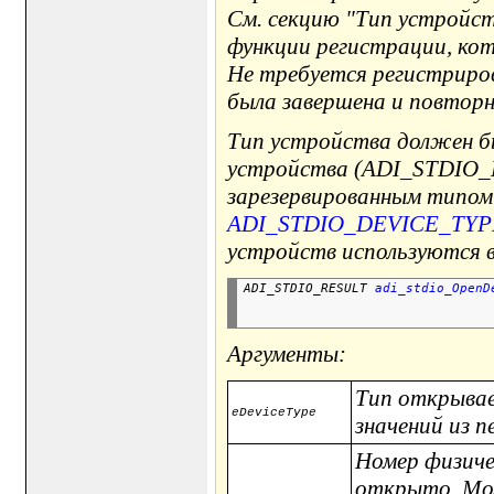
См. секцию "Тип устройст
функции регистрации, ко
Не требуется регистриро
была завершена и повторн
Тип устройства должен бы
устройства (ADI_STDIO_
зарезервированным типо
ADI_STDIO_DEVICE_TY
устройств используются 
ADI_STDIO_RESULT 
adi_stdio_OpenD
                                
Аргументы:
Тип открывае
eDeviceType
значений из 
Номер физиче
открыто. Мо