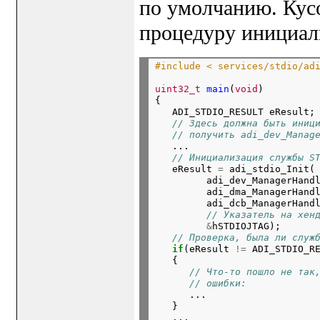
по умолчанию. Кус
процедуру инициал
#include < services/stdio/ad
uint32_t
main
(
void
)

{

   ADI_STDIO_RESULT eResult;
// Здесь должна быть иниц
// получить adi_dev_Manag
   ...

// Инициализация службы S
   eResult 
=
 adi_stdio_Init(

         adi_dev_ManagerHand
         adi_dma_ManagerHand
         adi_dcb_ManagerHand
// Указатель на хен
&
hSTDIOJTAG);

// Проверка, была ли служ
if
(eResult 
!=
 ADI_STDIO_RE
   {

// Что-то пошло не так
// ошибки:
      ...

   }

   ...
