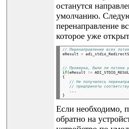
останутся направл
умолчанию. Следую
перенаправление вс
которое уже открыт
// Перенаправление всех пото

eResult 
=
 adi_stdio_Redirect
                            
                            
// Проверка, были ли потоки 
if
(eResult 
!=
 ADI_STDIO_RESUL
{

// Не получилось перенапр
// предприняты соответств
   ...

Если необходимо, 
обратно на устройс
устройство по умо