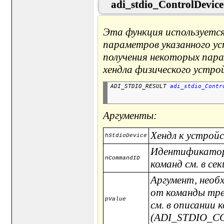
adi_stdio_ControlDevice
Эта функция используется
параметров указанного у
получения некоторых пар
хендла физического устро
ADI_STDIO_RESULT 
adi_stdio_Contr
Аргументы:
Хендл к устрой
hStdioDevice
Идентификатор
nCommandID
команд см. в 
Аргумент, необ
от команды тре
pValue
см. в описании 
(ADI_STDIO_C