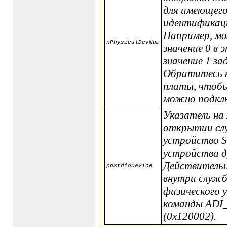
для имеющего
идентификаци
Например, мо
nPhysicalDevNum
значение 0 в
значение 1 з
Обратитесь к
платы, чтобы
можно подклю
Указатель на
открытии сл
устройство S
устройства д
Действительн
phStdioDevice
внутри служб
физического 
команды AD
(0x120002).