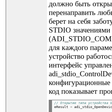
должно быть открыт
перенаправить лю
берет на себя забо
STDIO значениями 
(ADI_STDIO_COMM
для каждого параме
устройство работо
интерфейс управле
adi_stdio_ControlDe
конфигурационные
код показывает пр
// Открытие типа устройства 

eResult 
=
 adi_stdio_OpenDevi