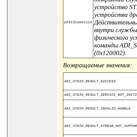
устройство STD
устройства дра
Действительны
phStdioDevice
внутри службы
физического у
команды ADI
(0x120002).
Возвращаемые значения:
ADI_STDIO_RESULT_SUCCESS
ADI_STDIO_RESULT_SERVICE_NOT_INITI
ADI_STDIO_RESULT_INVALID_HANDLE
ADI_STDIO_RESULT_STREAM_NOT_SUPPOR