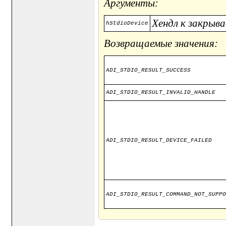
Аргументы:
Хендл к закрыв
hStdioDevice
Возвращаемые значения:
ADI_STDIO_RESULT_SUCCESS
ADI_STDIO_RESULT_INVALID_HANDLE
ADI_STDIO_RESULT_DEVICE_FAILED
ADI_STDIO_RESULT_COMMAND_NOT_SUPPO