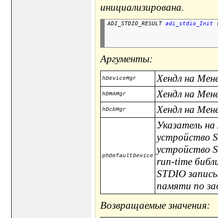
инициализирована.
ADI_STDIO_RESULT 
adi_stdio_Init
 
                                
                                
                                
Аргументы:
Хендл на Мен
hDeviceMgr
Хендл на Ме
hDMAMgr
Хендл на Мен
hDcbMgr
Указатель на 
устройство S
устройство S
phDefaultDevice
run-time биб
STDIO записы
памяти по за
Возвращаемые значения: