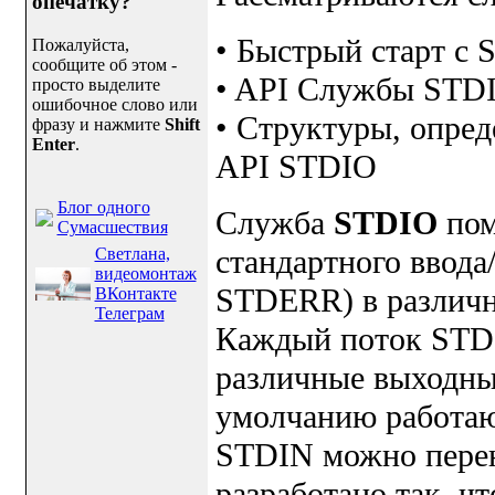
опечатку?
• Быстрый старт с
Пожалуйста,
сообщите об этом -
• API Службы STD
просто выделите
ошибочное слово или
• Структуры, опред
фразу и нажмите
Shift
Enter
.
API STDIO
Блог одного
Служба
STDIO
пом
Сумасшествия
стандартного ввод
Светлана,
видеомонтаж
STDERR) в различн
ВКонтакте
Телеграм
Каждый поток STDI
различные выходны
умолчанию работаю
STDIN можно перен
разработано так, ч