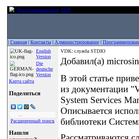
Программирование
DSP
VDK: служба STDIO
|
Главная
|
Контакты
|
Администрирование
|
Программирова
English
VDK: служба STDIO
Version
Добавил(а) microsi
Die
deutsche
Version
В этой статье прив
Карта сайта
из документации "V
Поделиться
System Services Man
Описывается испол
библиотеки Систе
Расширенный поиск
Нашли
Рассматриваются с