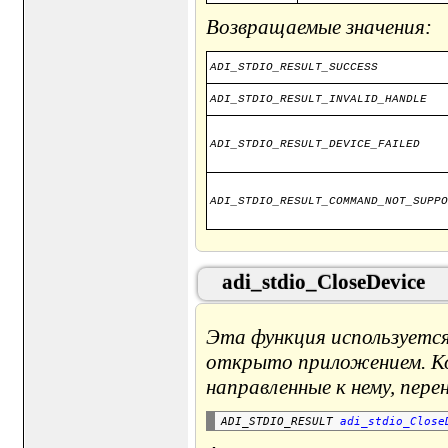
Возвращаемые значения:
ADI_STDIO_RESULT_SUCCESS
ADI_STDIO_RESULT_INVALID_HANDLE
ADI_STDIO_RESULT_DEVICE_FAILED
ADI_STDIO_RESULT_COMMAND_NOT_SUPPO
adi_stdio_CloseDevice
Эта функция используетс
открыто приложением. Ко
направленные к нему, пер
ADI_STDIO_RESULT 
adi_stdio_Close