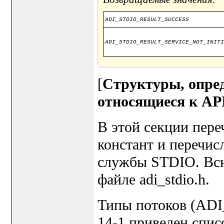
ADI_STDIO_RESULT_SUCCESS
ADI_STDIO_RESULT_SERVICE_NOT_INITI
[
Структуры, опред
относящиеся к AP
В этой секции пере
констант и перечис
службы STDIO. Вс
файле adi_stdio.h.
Типы потоков (AD
14-1 приведен спи