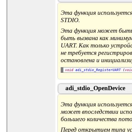
Эта функция используетс
STDIO.
Эта функция может быть 
быть вызвана как миниму
UART. Как только устройс
не требуется регистриров
остановлена и инициализи
void
adi_stdio_RegisterUART
 (
voi
adi_stdio_OpenDevice
Эта функция используетс
может впоследствии испол
большего количества пото
Перед открытием типа ус