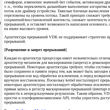
семафоров, изменение значений бит события, активизация дра
т. п., чтобы переключить дальнейшее выполнение алгоритма 
поток или драйвер устройства. Тяжелые блочные вычисления
переложены на уровень потока. Такой принцип снижает треб
и
сохранений/восстановлений контекста, снижает латентность 
t
прерываний, и оставляет возможность написания основного, 
на языке высокого уровня.
Архитектура прерываний VDK не поддерживает стратегию sig
прерываний.
[
Разрешение и запрет прерываний
]
Каждая из архитектур процессора имеет незначительно отлич
архитектур механизм для маскирования (запрета) и демаскиро
прерываний. Некоторые архитектуры требуют, чтобы состоян
было сохранено в памяти перед тем, как может быть запущен 
прерывания или код обработки исключения, и перед возврато
вручную восстановлена. Поскольку kernel инсталлирует преры
некоторых архитектурах инсталлирует обработчики исключений
прямая запись в регистр маскирования прерываний (interrupt ma
привести к непредсказуемым результатам. Таким образом, VD
простое и платформонезависимое API, чтобы упростить досту
прерываний.