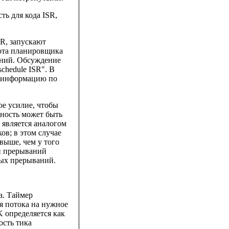
ь для кода ISR,
R, запускают
бота планировщика
аний. Обсуждение
chedule ISR". В
ю информацию по
е усилие, чтобы
нность может быть
 является аналогом
ов; в этом случае
 выше, чем у того
и прерываний
вых прерываний.
а. Таймер
ия потока на нужное
 определяется как
ость тика