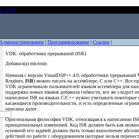
ие
DSP
VDK: обработчики прерываний (ISR)
Администрирование
|
Программирование
|
Ссылки
|
VDK: обработчики прерываний (ISR)
Добавил(а) microsin
Начиная с версии VisualDSP++ 4.0, обработчики прерываний
Routines,
ISR
) можно писать на ассемблере, C или C++. Все 
VDK ограничивали пользователей языком ассемблера для нап
поддержка новых языков добавила гибкости, все же следует им
написании ISR на языках C/C++ нужно учитывать некоторые 
касающиеся производительности, и есть определенные ограни
описаны далее.
Оригинальная философия VDK, относящаяся к написанию ISR,
принципиальных изменений. Код ISR должен быть как можно 
основной его задачей должно быть только выполнение абсол
действий по работе с оборудованием (которые нельзя перенест