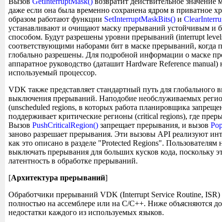
Вызов
GetInterruptMask()
возвратит действительное значение 
даже если она была временно сохранена ядром в приватное 
образом работают функции
SetInterruptMaskBits()
и
ClearInterr
устанавливают и очищают маску прерываний устойчивым и 
способом. Будут разрешены уровни прерываний (interrupt levels
соответствующими наборами бит в маске прерываний, когда 
глобально разрешены. Для подробной информации о маске пр
аппаратное руководство (даташит Hardware Reference manual)
используемый процессор.
VDK также представляет стандартный путь для глобального 
выключения прерываний. Наподобие необслуживаемых регио
(unscheduled regions, в которых работа планировщика запрещ
поддерживает критические регионы (critical regions), где пре
Вызов
PushCriticalRegion()
запрещает прерывания, и вызов
Pop
заново разрешает прерывания. Эти вызовы API реализуют инте
как это описано в разделе "Protected Regions". Пользователям
выключать прерывания для больших кусков кода, поскольку э
латентность в обработке прерываний.
[
Архитектура прерываний
]
Обработчики прерываний VDK (Interrupt Service Routine, ISR
полностью на ассемблере или на C/C++. Ниже объясняются до
недостатки каждого из используемых языков.