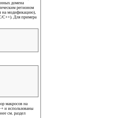
анных домена
итическим регионом
 и на модификацию),
 C/C++). Для примера
ор макросов на
C++ и использованы
нее см. раздел