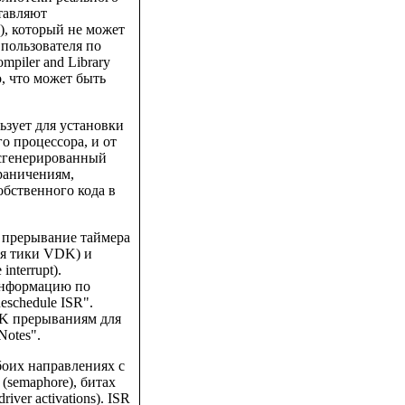
ставляют
e), который не может
 пользователя по
piler and Library
о, что может быть
ьзует для установки
о процессора, и от
 сгенерированный
раничениям,
бственного кода в
 прерывание таймера
тся тики VDK) и
nterrupt).
 Информацию по
schedule ISR".
K прерываниям для
Notes".
боих направлениях с
(semaphore), битах
iver activations). ISR