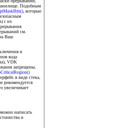
маски прерываний,
хранилище. Подобным
uptMaskBits()
, которые
безопасным
) с их
прерывания
ерываний см.
 на Ваш
включения и
нов кода
ена), VDK
рывания запрещены.
CriticalRegion()
рфейс в виде стека,
 не рекомендуется
то увеличивает
) можно написать
стоинства и