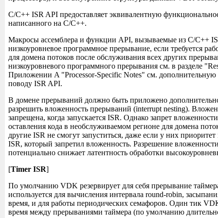
C/C++ ISR API предоставляет эквивалентную функциональност
написанного на C/C++.
Макросы ассемблера и функции API, вызываемые из C/C++ IS
низкоуровневое программное прерывание, если требуется ра
для домена потоков после обслуживания всех других прерыв
низкоуровневого программного прерывания см. в разделе "Res
Приложении A "Processor-Specific Notes" см. дополнительну
поводу ISR API.
В домене прерываний должно быть приложено дополнительно
разрешить вложенность прерываний (interrupt nesting). Вложе
запрещена, когда запускается ISR. Однако запрет вложенности
оставления кода в необслуживаемом регионе для домена поток
другие ISR не смогут запуститься, даже если у них приоритет
ISR, который запретил вложенность. Разрешение вложенност
потенциально снижает латентность обработки высокоуровне
[
Timer ISR
]
По умолчанию VDK резервирует для себя прерывание таймер
используется для вычисления интервала round-robin, засыпан
время, и для работы периодических семафоров. Один тик VDK
время между прерываниями таймера (по умолчанию длительн