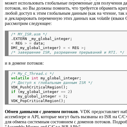
может использовать глобальные переменные для получения д
потоков, но Вы должны помнить, что требуется обрамить кр
любой доступ к этим глобальным данным (как на чтение, так
и декларировать переменную этих данных как volatile (языки
рассмотрим следующее:
/* MY_ISR.asm */

.EXTERN _my_global_integer;
<
 REG 
>
=
 data;

DM(_my_global_integer) 
=
<
 REG 
>
;
/* завершение ISR, разрешение прерываний и RTI. */
и в домене потоков:
/* My_C_Thread.c */
volatile
int
 my_global_integer;
/* Доступ к глобальным данным ISR */

VDK_PushCriticalRegion();
if
 (my_global_integer 
==
2
)

   my_global_integer 
=
3
;

Обмен данными с доменом потоков
. VDK предоставляет наб
ассемблере и API, которые могут быть вызваны из ISR на C/
для обмена системным состоянием с доменов потоков. Подроб
"Assembly Macros and C/C++ ISR APIs".