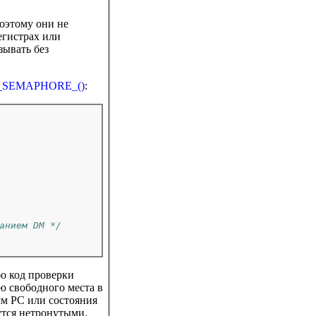
оэтому они не
егистрах или
зывать без
_SEMAPHORE_()
:
анием DM */
бо код проверки
ю свободного места в
мм PC или состояния
утся нетронутыми.