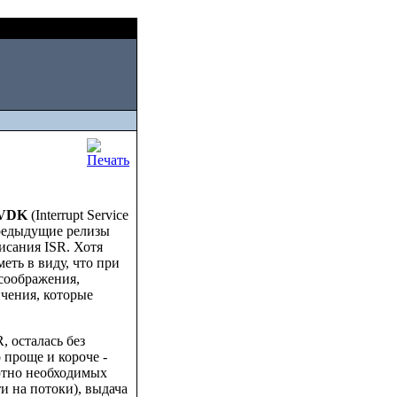
Sat, August 08 2026
VDK
(Interrupt Service
предыдущие релизы
исания ISR. Хотя
еть в виду, что при
соображения,
чения, которые
 осталась без
проще и короче -
ютно необходимых
и на потоки), выдача