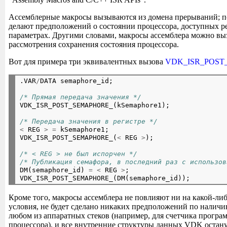
Ассемблерные макросы вызываются из домена прерываний; п
делают предположений о состоянии процессора, доступных р
параметрах. Другими словами, макросы ассемблера можно вы
рассмотрения сохранения состояния процессора.
Вот для примера три эквивалентных вызова
VDK_ISR_POST
.VAR
/
DATA semaphore_id;
/* Прямая передача значения */

VDK_ISR_POST_SEMAPHORE_(kSemaphore1);
/* Передача значения в регистре */
<
 REG 
>
=
 kSemaphore1;

VDK_ISR_POST_SEMAPHORE_(
<
 REG 
>
);
/* < REG > не был испорчен */
/* Публикация семафора, в последний раз с использов

DM(semaphore_id) 
=
<
 REG 
>
;

Кроме того, макросы ассемблера не повлияют ни на какой-ли
условия, не будет сделано никаких предположений по наличи
любом из аппаратных стеков (например, для счетчика програ
процессора), и все внутренние структуры данных VDK остан