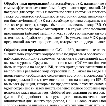
Обработчики прерываний на ассемблере
. ISR, написанные 
самым эффективным способом обслуживания прерываний. Ус
нагрузка для сохранения и восстановления состояния процессора
также устраняется необходимость настройки среды выполнени
run-time environment). ISR на ассемблере должны сохранять и 
только те регистры, которые были использованы в коде ISR. 
ISR на ассемблере также благоприятна в случае использован
прерываний (interrupt nesting), и когда требуется максимально
латентность обработки прерываний. По умолчанию VDK разр
прерываний для тех процессоров, которые это поддерживают.
Обработчики прерываний на C/C++
. ISR, написанные на я
значительно упростить кодирование подпрограмм обработки, 
наблюдаются лишние задержки, связанные с реализацией кода
высокого уровня. Среда выполнения языка (C/C++ run-time en
быть настроена на входе в ISR, за что приходится расплачиват
выполнения реального кода обработки ISR. Также на входе в
произведено необходимое сохранение состояния процессора (pro
которое должно быть затем восстановлено на выходе из ISR. 
вызывает функции, которые не представлены в том же самом м
будет сохранено (и затем восстановлено) полное состояние пр
использовалась прагма regs_clobbered для указания регистро
функцией (подробности см. в руководстве пользователя по к
библиотекам для Вашего процессора, C/C++ Compiler and Libra
Дополнительное внимание должно быть уделено тому, что би