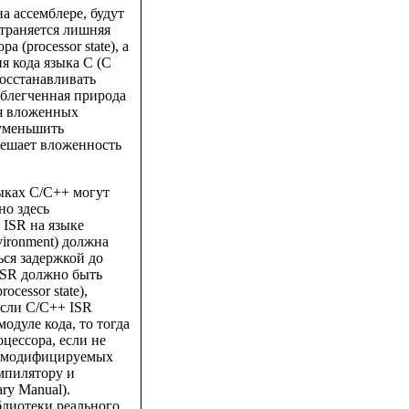
на ассемблере, будут
траняется лишняя
 (processor state), а
я кода языка C (C
восстанавливать
Облегченная природа
ия вложенных
 уменьшить
ешает вложенность
зыках C/C++ могут
но здесь
 ISR на языке
vironment) должна
ься задержкой до
 ISR должно быть
cessor state),
Если C/C++ ISR
одуле кода, то тогда
оцессора, если не
в, модифицируемых
омпилятору и
ry Manual).
блиотеки реального