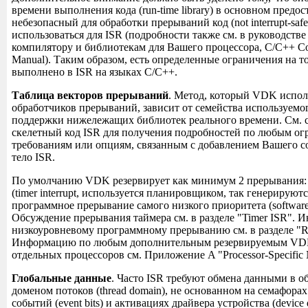
времени выполнения кода (run-time library) в основном предо
небезопасный для обработки прерываний код (not interrupt-saf
использоваться для ISR (подробности также см. в руководстве
компилятору и библиотекам для Вашего процессора, C/C++ Com
Manual). Таким образом, есть определенные ограничения на т
выполнено в ISR на языках C/C++.
Таблица векторов прерываний
. Метод, который VDK испол
обработчиков прерываний, зависит от семейства используемог
поддержки нижележащих библиотек реального времени. См.
скелетный код ISR для получения подробностей по любым ог
требованиям или опциям, связанным с добавлением Вашего со
тело ISR.
По умолчанию VDK резервирует как минимум 2 прерывания:
(timer interrupt, используется планировщиком, так генерирую
программное прерывание самого низкого приоритета (software i
Обсуждение прерывания таймера см. в разделе "Timer ISR".
низкоуровневому программному прерыванию см. в разделе "Re
Информацию по любым дополнительным резервируемым VD
отдельных процессоров см. Приложение A "Processor-Specific 
Глобальные данные
. Часто ISR требуют обмена данными в о
доменом потоков (thread domain), не основанном на семафорах 
событий (event bits) и активациях драйвера устройства (device dr