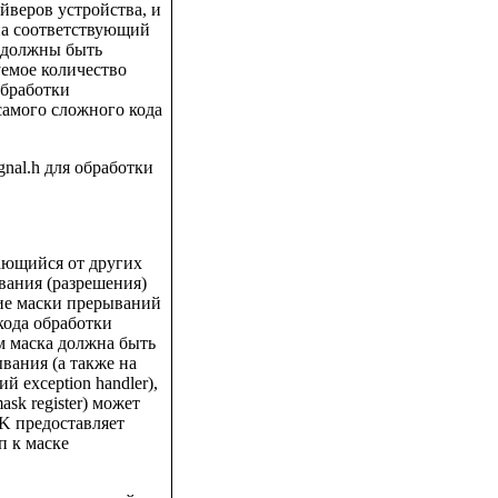
йверов устройства, и
на соответствующий
 должны быть
уемое количество
обработки
самого сложного кода
nal.h для обработки
ающийся от других
вания (разрешения)
ие маски прерываний
кода обработки
м маска должна быть
вания (а также на
 exception handler),
sk register) может
K предоставляет
п к маске