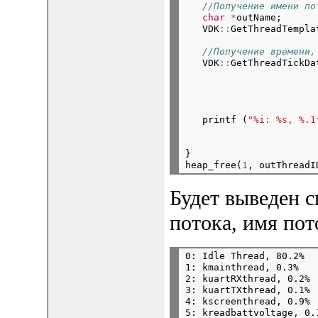
//Получение имени по
char
*
outName;      
   VDK
::
GetThreadTempla
//Получение времени,
   VDK
::
GetThreadTickDa
                       
                       
                       
   printf (
"%i: %s, %.1
                       
                       
}

heap_free(
1
Будет выведен 
потока, имя пот
0: Idle Thread, 80.2%

1: kmainthread, 0.3%

2: kuartRXthread, 0.2%

3: kuartTXthread, 0.1%

4: kscreenthread, 0.9%

5: kreadbattvoltage, 0.1