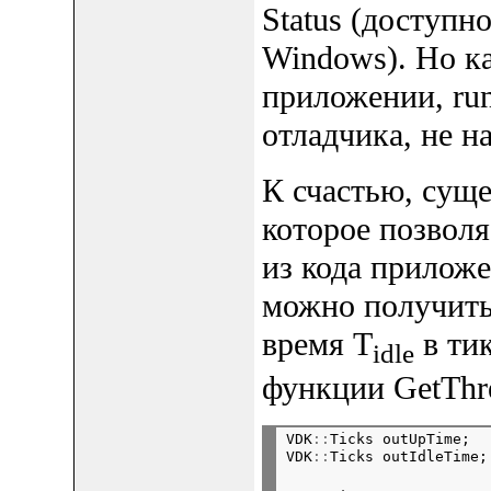
Status (доступн
Windows). Но к
приложении, run
отладчика, не 
К счастью, суще
которое позволя
из кода приложе
можно получить
время T
в ти
idle
функции GetThr
VDK
::
Ticks outUpTime;  
VDK
::
Ticks outIdleTime;