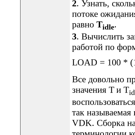
2
. Узнать, скол
потоке ожидани
равно
T
.
idle
3
. Вычислить за
работой по форм
LOAD = 100 * (1
Все довольно пр
значения T и T
id
воспользоваться
так называемая 
VDK. Сборка на
терминологии ко