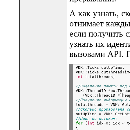
А как узнать, с
отнимает кажды
если получить 
узнать их идент
вызовами API. 
VDK
::
Ticks outUpTime;  
VDK
::
Ticks outThreadTim
int
 totalthreads;      
//Выделение памяти под 

VDK
::
ThreadID 
*
outThrea
   (VDK
::
ThreadID 
*
)hea
//Получение информации 

totalthreads 
=
 VDK
::
Get
//Сколько проработала с
outUpTime 
=
 VDK
::
GetUpt
//Цикл по потокам:
for
 (
int
 idx
=0
; idx 
< 
t
{
