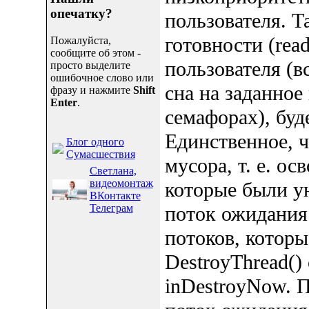
опечатку?
пользователя. Т
готовности (rea
Пожалуйста,
сообщите об этом -
пользователя (в
просто выделите
ошибочное слово или
сна на заданное
фразу и нажмите
Shift
Enter
.
семафорах), буде
Единственное, чт
Блог одного
Сумасшествия
мусора, т. е. о
Светлана,
видеомонтаж
которые были у
ВКонтакте
Телеграм
поток ожидания
потоков, которы
DestroyThread()
inDestroyNow. 