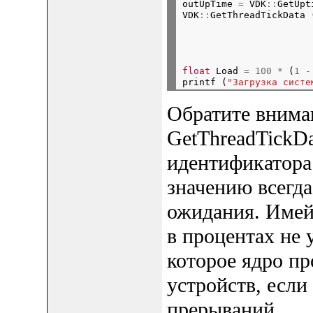
outUpTime 
=
 VDK
::
GetUpt
VDK
::
GetThreadTickData 
                       
                       
                       
float
 Load 
=
100
*
 (
1
-
printf (
"Загрузка систе
Обратите внима
GetThreadTickDa
идентификатора 
значению всегда
ожидания. Имейт
в процентах не 
которое ядро пр
устройств, если
прерываний.