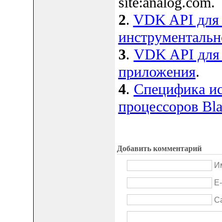
site:analog.com.
2
.
VDK API для
инструментальн
3
.
VDK API для 
приложения
.
4
.
Специфика и
процессоров Bla
Добавить комментарий
Им
E-
С