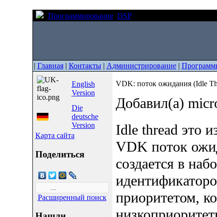
Программирование
DSP
VDK: поток ожидания (Id
|
Главная
|
Контакты
|
Администрирование
|
Программ
VDK: поток ожидания (Idle Th
English
Version
Добавил(а) micr
Die
deutsche
Version
Idle thread это
Карта сайта
VDK поток ожид
Поделиться
создается в наб
идентификаторо
приоритетом, к
Расширенный поиск
низкоприоритетн
Нашли