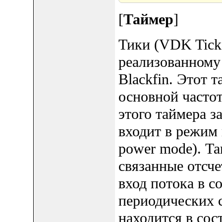
[
Таймер
]
Тики (VDK Tick
реализованному
Blackfin. Этот 
основной часто
этого таймера з
входит в режим 
power mode). Т
связанные отсче
вход потока в с
периодических с
находится в сос