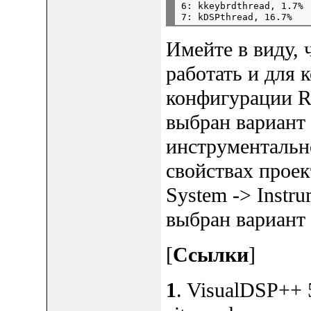
6: kkeybrdthread, 1.7%

Имейте в виду, 
работать и для 
конфигурации Re
выбран вариант
инструментальн
свойствах проект
System -> Instru
выбран вариант F
[
Ссылки
]
1
. VisualDSP++ 