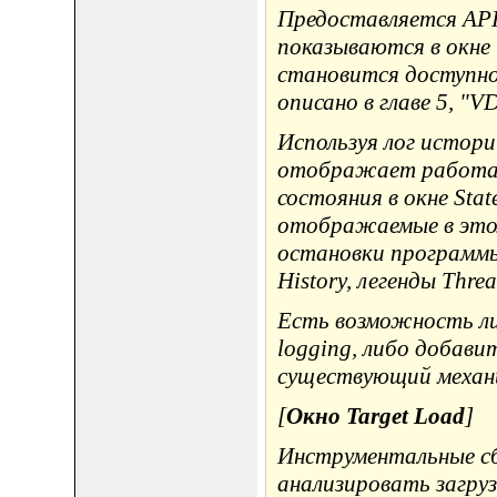
Предоставляется API 
показываются в окне
становится доступно
описано в главе 5, "VD
Используя лог истор
отображает работаю
состояния в окне Sta
отображаемые в этом
остановки программы 
History, легенды Thre
Есть возможность ли
logging, либо добави
существующий механизм
[
Окно Target Load
]
Инструментальные с
анализировать загруз