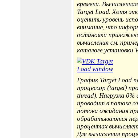
времени. Вычисленна
Target Load. Хотя эт
оценить уровень исп
внимание, что инфор
остановки приложени
вычисления см. прим
каталоге установки 
График Target Load п
процессор (target) п
thread). Нагрузка 0%
проводит в потоке о
потока ожидания пра
обрабатываются пере
процентах вычисляетс
Для вычисления проц