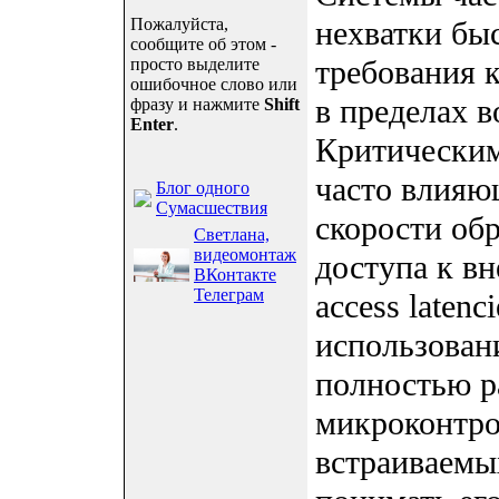
Пожалуйста,
нехватки бы
сообщите об этом -
требования 
просто выделите
ошибочное слово или
в пределах 
фразу и нажмите
Shift
Enter
.
Критическим
часто влияю
Блог одного
Сумасшествия
скорости об
Светлана,
видеомонтаж
доступа к вн
ВКонтакте
Телеграм
access laten
использован
полностью р
микроконтро
встраиваемы