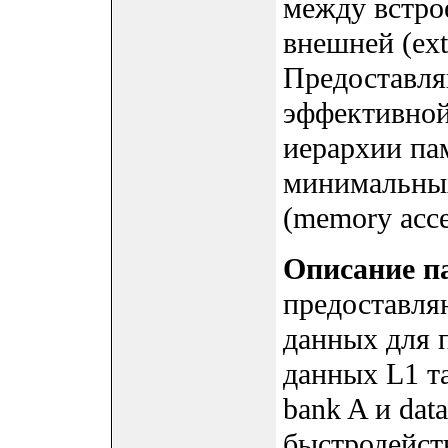
между встро
внешней (ext
Предоставля
эффективной
иерархии па
минимальных
(memory acces
Описание п
предоставля
данных для 
данных L1 та
bank A и dat
быстродейст