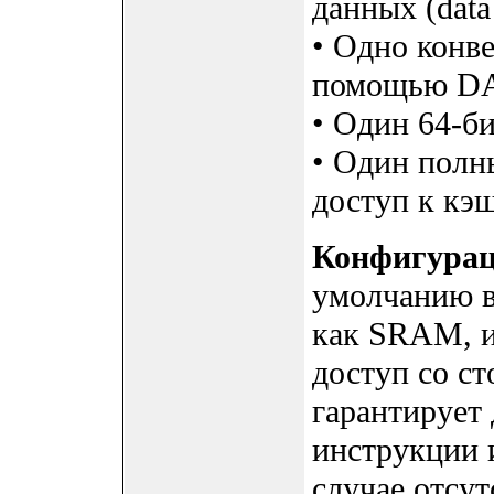
данных (data
• Одно конв
помощью D
• Один 64-б
• Один полны
доступ к кэш
Конфигура
умолчанию в
как SRAM, и
доступ со с
гарантирует
инструкции и
случае отсут