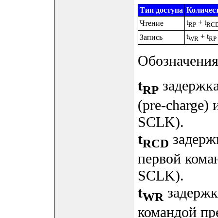
Тип доступа
Количест
t
+ t
Чтение
RP
RC
t
+ t
Запись
WR
RP
Обозначения 
t
задержка
RP
(pre-charge)
SCLK).
t
задерж
RCD
первой коман
SCLK).
t
задержк
WR
командой пре