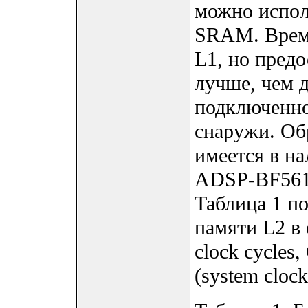
можно испол
SRAM. Время
L1, но пред
лучше, чем 
подключенно
снаружи. Об
имеется в на
ADSP-BF561 
Таблица 1 п
памяти L2 в 
clock cycles
(system cloc