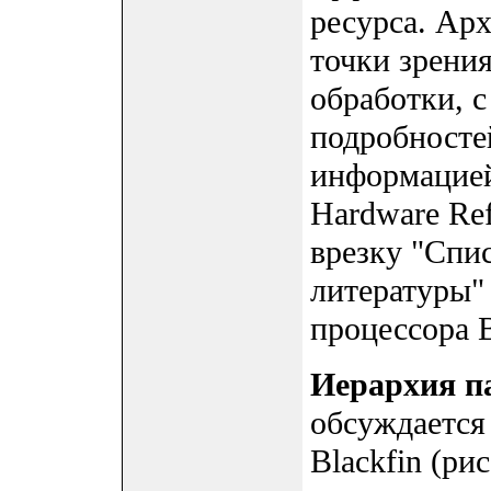
ресурса. Ар
точки зрени
обработки, 
подробносте
информацией
Hardware Ref
врезку "Спи
литературы" 
процессора B
Иерархия п
обсуждается
Blackfin (ри