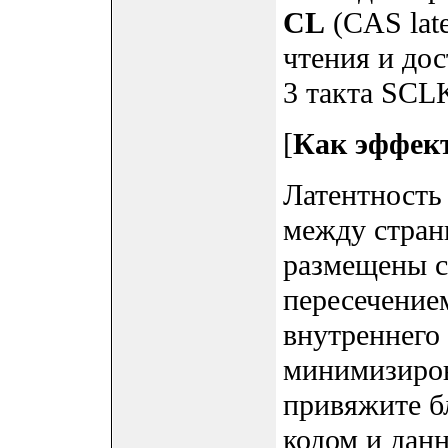
CL
(CAS lat
чтения и до
3 такта SCL
[
Как эффек
Латентность
между стран
размещены с
пересечение
внутреннего
минимизиров
привяжите б
кодом и дан