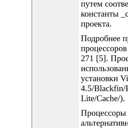
путем соотв
константы _c
проекта.
Подробнее п
процессоров 
271 [5]. Про
использовани
установки V
4.5/Blackfi
Lite/Cache/).
Процессоры 
альтернатив