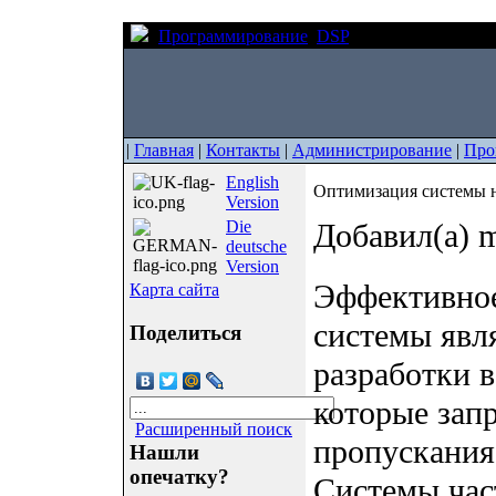
Программирование
DSP
Оптимизация сист
|
Главная
|
Контакты
|
Администрирование
|
Про
English
Оптимизация системы н
Version
Die
Добавил(а) m
deutsche
Version
Эффективное
Карта сайта
системы явл
Поделиться
разработки 
которые зап
Расширенный поиск
пропускания
Нашли
опечатку?
Системы час