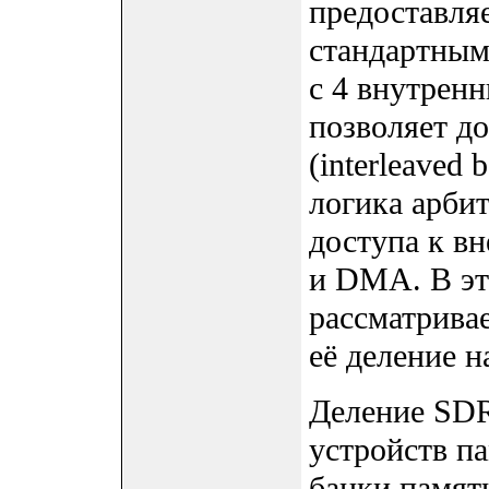
предоставля
стандартны
с 4 внутрен
позволяет д
(interleaved
логика арби
доступа к в
и DMA. В эт
рассматрива
её деление н
Деление SDR
устройств п
банки памят