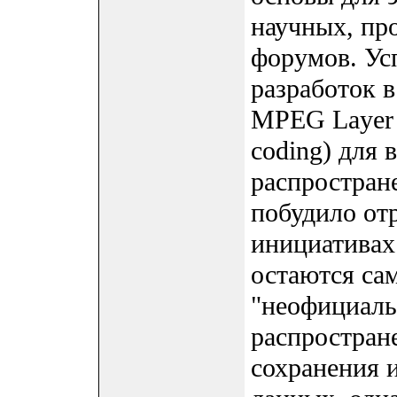
научных, пр
форумов. Ус
разработок в
MPEG Layer 
coding) для 
распростран
побудило от
инициативах
остаются с
"неофициаль
распростран
сохранения 