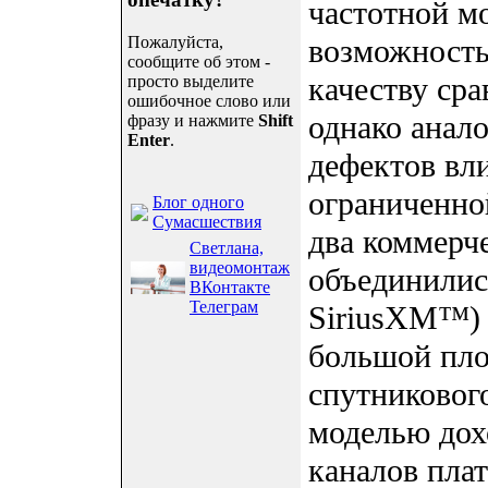
частотной м
Пожалуйста,
возможность
сообщите об этом -
качеству ср
просто выделите
ошибочное слово или
однако анал
фразу и нажмите
Shift
Enter
.
дефектов вли
ограниченно
Блог одного
Сумасшествия
два коммерче
Светлана,
видеомонтаж
объединилис
ВКонтакте
Телеграм
SiriusXM™) 
большой пло
спутниковог
моделью дох
каналов плат