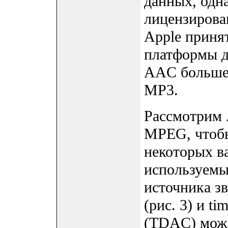
данных, одн
лицензирова
Apple приня
платформы д
AAC больше 
MP3.
Рассмотрим 
MPEG, чтобы
некоторых в
используемы
источника з
(рис. 3) и ti
(TDAC) можн