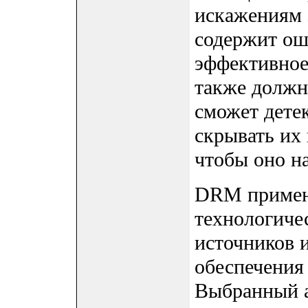
искажениям 
содержит ош
эффективное
также должно
сможет дете
скрывать их 
чтобы оно на
DRM примен
технологиче
источников 
обеспечения
Выбранный а