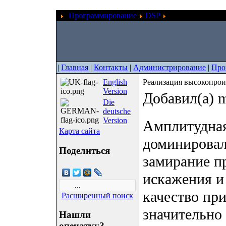
Программирование
DSP
Реализация высо
|
Главная
|
Контакты
|
Администрирование
|
Про
English
Реализация высокопрои
Version
Добавил(а) m
Die
deutsche
Version
Амплитудная
Карта сайта
доминировал
Поделиться
замирание п
искажения и
качество пр
Расширенный поиск
значительно
Нашли
опечатку?