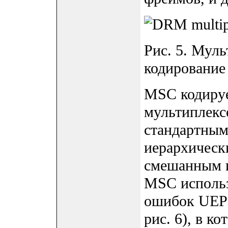
Рис. 5. Мул
кодирование
MSC кодируе
мультиплекс
стандартным
иерархическ
смешанным и
MSC использ
ошибок UEP (
рис. 6), в к