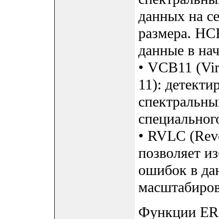
данных на с
размера. HC
данные в нач
• VCB11 (Vir
11): детекти
спектральны
специальног
• RVLC (Reve
позволяет и
ошибок в да
масштабиров
Функции ER-