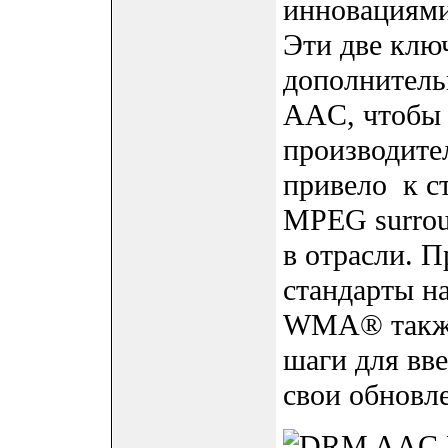
инновациями
Эти две клю
дополнитель
AAC, чтобы
производите
привело к с
MPEG surrou
в отрасли. 
стандарты н
WMA® также
шаги для вв
свои обновл