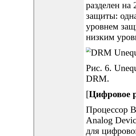
разделен на 
защиты: одна
уровнем защи
низким уров
Рис. 6. Unequ
DRM.
[
Цифровое р
Процессор Bl
Analog Devic
для цифрово