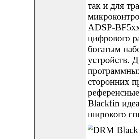
так и для т
микроконтро
ADSP-BF5xx
цифрового р
богатым наб
устройств. 
программных
сторонних п
референсные
Blackfin ид
широкого сп