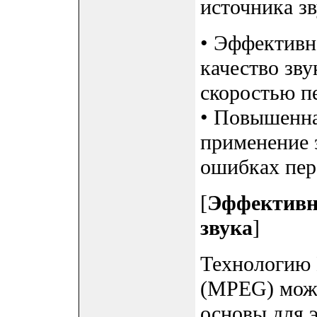
источника з
• Эффективн
качество зву
скоростью пе
• Повышенна
применение 
ошибках пер
[
Эффективн
звука
]
Технологию M
(MPEG) можн
основы для 