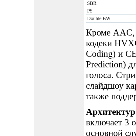
SBR
PS
Double BW
Кроме AAC, 
кодеки HVXC 
Coding) и CE
Prediction) 
голоса. Стр
слайдшоу ка
также подде
Архитекту
включает 3 
основной слу