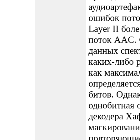
аудиоартефа
ошибок пото
Layer II бол
поток AAC. 
данных спект
каких-либо 
как максима
определяетс
битов. Одна
однобитная 
декодера Ха
маскировани
повторяющие