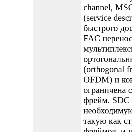
channel, MS
(service desc
быстрого дос
FAC перенос
мультиплекс
ортогональн
(orthogonal f
OFDM) и ко
ограничена с
фрейм. SDC
необходимую
такую как с
фреймов, и 