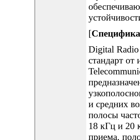
обеспечиваю
устойчивост
[
Специфик
Digital Rad
стандарт от 
Telecommunica
предназначе
узкополосног
и средних в
полосы часто
18 кГц и 20 
приема, пол