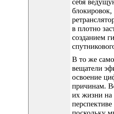
себя ведущу
блокировок,
ретранслято
в плотно зас
созданием г
спутниковог
В то же сам
вещатели эф
освоение ци
причинам. В
их жизни на
перспективе
поскольку м