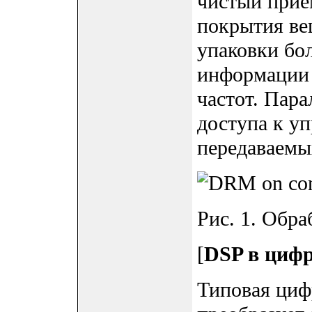
чистый прие
покрытия ве
упаковки бо
информации
частот. Пар
доступа к у
передаваемых
Рис. 1. Обра
[
DSP в цифр
Типовая цифр