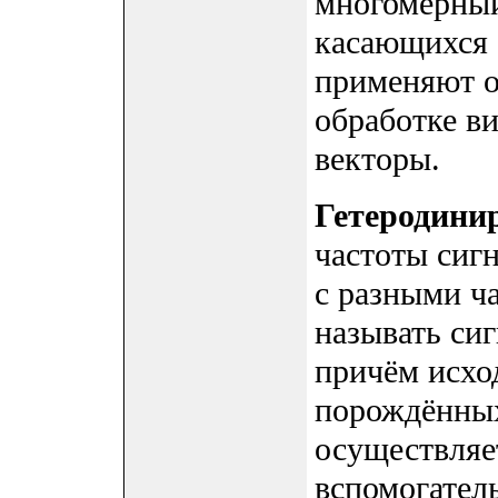
многомерный
касающихся 
применяют о
обработке в
векторы.
Гетеродини
частоты сиг
с разными ч
называть си
причём исход
порождённых
осуществляе
вспомогател