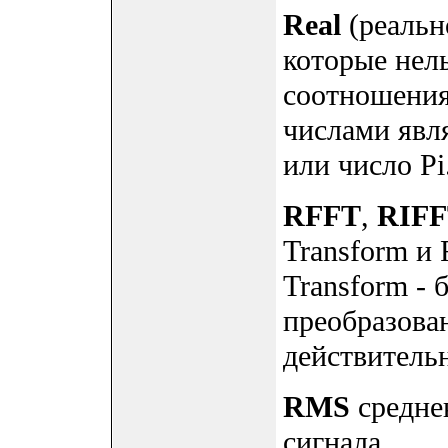
Real
(реально
которые нел
соотношения
числами явля
или число Pi
RFFT
,
RIF
Transform и R
Transform - 
преобразова
действитель
RMS
средне
сигнала.