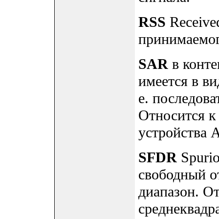
RSS
Received
принимаемог
SAR
в конте
имеется в ви
е. последов
Относится к
устройства 
SFDR
Spurio
свободный о
диапазон. О
среднеквадр