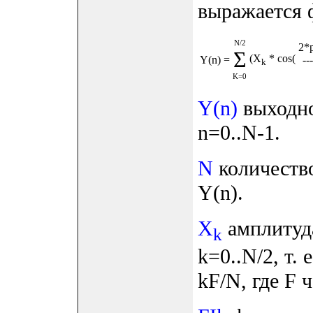
выражается 
N/2
2*
Σ
(X
* cos(
Y(n)
=
---
k
K=0
Y(n)
выходной
n=0..N-1.
N
количество
Y(n).
X
амплитуд
k
k=0..N/2, т.
kF/N, где F 