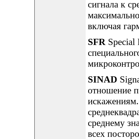
сигнала к с
максимально
включая гар
SFR
Special 
специальног
микроконтро
SINAD
Signa
отношение п
искажениям.
среднеквадр
среднему зн
всех постор