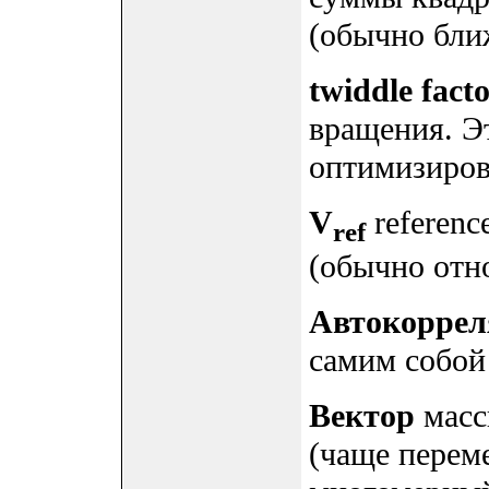
(обычно бли
twiddle fact
вращения. Э
оптимизиров
V
referenc
ref
(обычно отн
Автокоррел
самим собой 
Вектор
масс
(чаще перем