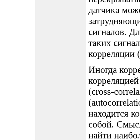
датчика мож
затрудняющ
сигналов. Д
таких сигна
корреляции (c
Иногда корр
корреляцией
(cross-corre
(autocorrelat
находится к
собой. Смыс
найти наибо