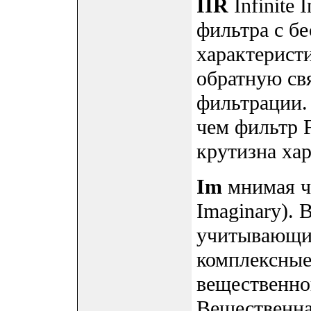
IIR
Infinite 
фильтра с б
характерист
обратную св
фильтрации.
чем фильтр F
крутизна ха
Im
мнимая ча
Imaginary).
учитывающих
комплексные
вещественной
Вещественна