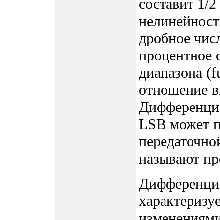
составит 1/
нелинейност
дробное числ
процентное 
диапазона (f
отношение в
Дифференциа
LSB может п
передаточно
называют про
Дифференциа
характеризу
изменениями