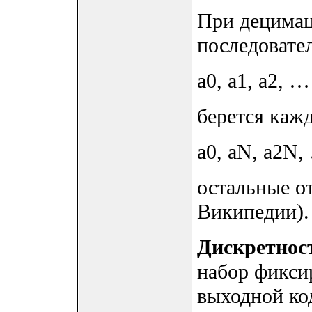
При децимац
последовате
a0, a1, a2, …
берется кажд
a0, aN, a2N,
остальные о
Википедии).
Дискретнос
набор фикси
выходной к