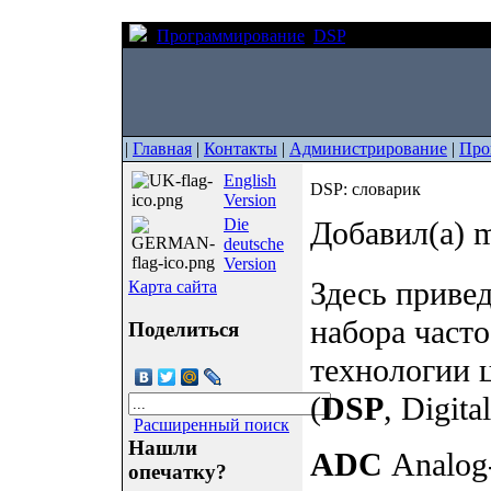
Программирование
DSP
DSP: словарик
|
Главная
|
Контакты
|
Администрирование
|
Про
English
DSP: словарик
Version
Die
Добавил(а) m
deutsche
Version
Здесь приве
Карта сайта
набора част
Поделиться
технологии 
(
DSP
, Digita
Расширенный поиск
Нашли
ADC
Analog-
опечатку?