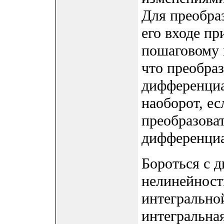
Для преобраз
его входе п
пошаговому 
что преобраз
дифференциа
наоборот, есл
преобразова
дифференциа
Бороться с 
нелинейност
интегральной
интегральна