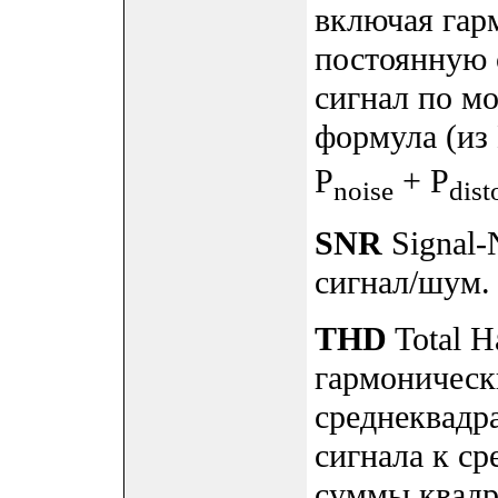
включая гар
постоянную 
сигнал по м
формула (из
P
+ P
noise
dist
SNR
Signal-
сигнал/шум.
THD
Total H
гармоническ
среднеквадр
сигнала к ср
суммы квадр