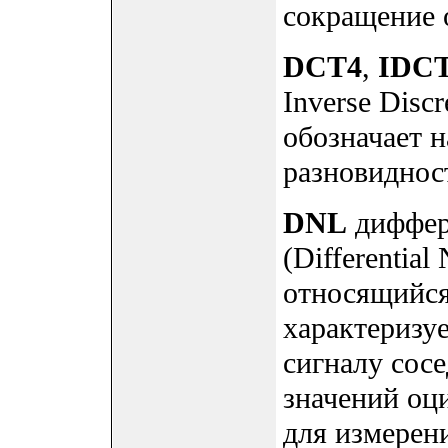
сокращение о
DCT4
,
IDC
Inverse Disc
обозначает 
разновиднос
DNL
диффер
(Differential
относящийс
характеризу
сигналу сос
значений оц
для измерен