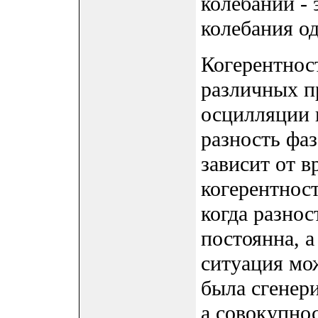
колебаний -
колебания о
Когерентност
различных п
осцилляции 
разность фа
зависит от в
когерентност
когда разнос
постоянна, а
ситуация мо
была сгенер
а совокупно