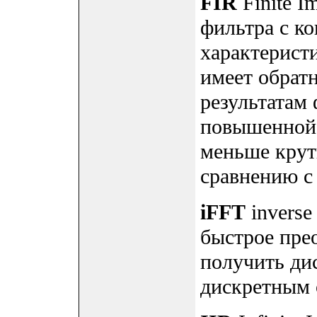
FIR
Finite I
фильтра с к
характерист
имеет обрат
результатам 
повышенной 
меньше крут
сравнению с 
iFFT
inverse
быстрое пре
получить ди
дискретным 