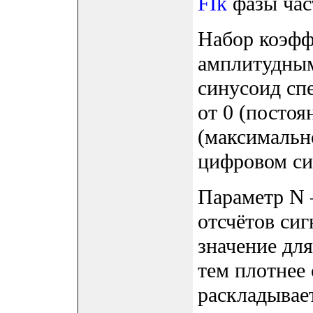
FIk
фазы час
Набор коэфф
амплитудным
синусоид сп
от 0 (постоя
(максимальн
цифровом си
Параметр N 
отсчётов си
значение для
тем плотнее 
раскладывает