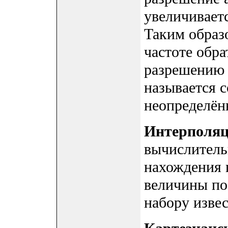
увеличиваетс
Таким образ
частоте обр
разрешению 
называется 
неопределён
Интерполя
вычислитель
нахождения 
величины п
набору изве