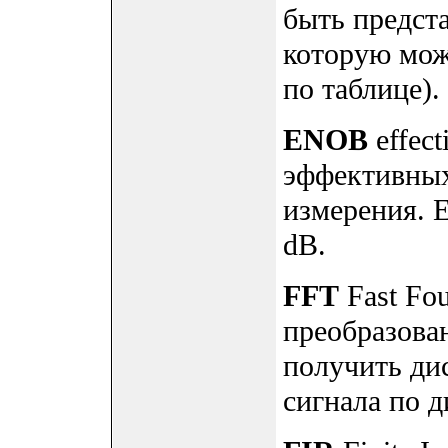
быть предст
которую мож
по таблице).
ENOB
effect
эффективных
измерения. E
dB.
FFT
Fast Fou
преобразова
получить ди
сигнала по д