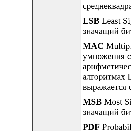
среднеквадр
LSB
Least Si
значащий би
MAC
Multip
умножения с
арифметичес
алгоритмах 
выражается с
MSB
Most Si
значащий би
PDF
Probabil