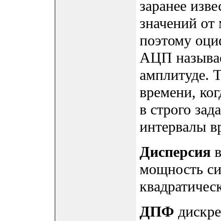
заранее изв
значений от
поэтому оци
АЦП называе
амплитуде. 
времени, ког
в строго за
интервалы в
Дисперсия
в
мощность сиг
квадратичес
ДПФ
дискре