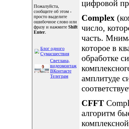
цифровой пр
Пожалуйста,
сообщите об этом -
Complex
(ко
просто выделите
ошибочное слово или
число, кото
фразу и нажмите
Shift
Enter
.
часть. Мнима
которое в кв
Блог одного
Сумасшествия
обработке си
Светлана,
видеомонтаж
комплексного
ВКонтакте
амплитуде си
Телеграм
соответствуе
CFFT
Comple
алгоритм бы
комплексной