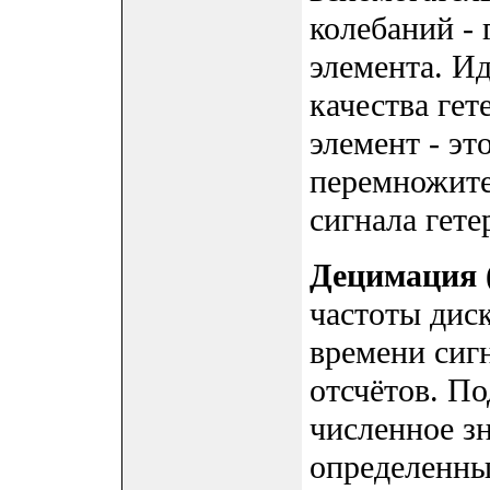
колебаний - 
элемента. Ид
качества ге
элемент - э
перемножите
сигнала гете
Децимация
частоты дис
времени сигн
отсчётов. П
численное з
определенны