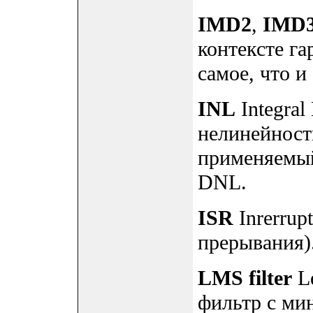
IMD2
,
IMD
контексте га
самое, что 
INL
Integral
нелинейност
применяемы
DNL.
ISR
Inrerrup
прерывания)
LMS filter
Le
фильтр с ми