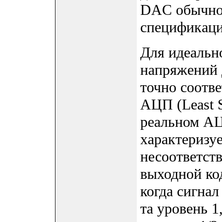
DAC обычно 
спецификаци
Для идеальн
напряжений 
точно соотве
АЦП (Least S
реальном АЦ
характеризу
несоответст
выходной ко
когда сигнал
та уровень 1