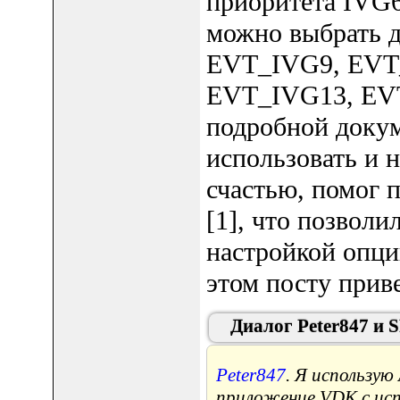
приоритета IVG6
можно выбрать д
EVT_IVG9, EVT
EVT_IVG13, EV
подробной докум
использовать и 
счастью, помог 
[1], что позвол
настройкой опции
этом посту приве
Диалог Peter847 и 
Peter847
. Я использу
приложение VDK с исп