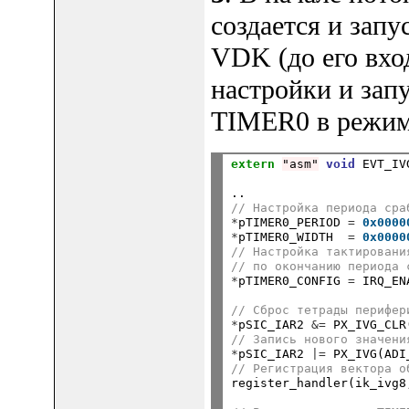
создается и запу
VDK (до его вхо
настройки и зап
TIMER0 в режи
extern
"asm"
void
..
// Настройка периода сра
*
pTIMER0_PERIOD 
=
0x0000
*
pTIMER0_WIDTH  
=
0x0000
// Настройка тактировани
// по окончанию периода 
*
pTIMER0_CONFIG 
=
 IRQ_EN
// Сброс тетрады перифер
*
pSIC_IAR2 
&=
 PX_IVG_CLR
// Запись нового значени
*
pSIC_IAR2 
|=
 PX_IVG(ADI
// Регистрация вектора о

register_handler(ik_ivg