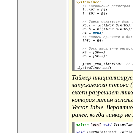
SystemTimer:
// Сохранение регистров 
   [
--
SP] 
=
 P5;

   [
--
SP] 
=
 R4;

// Здесь очищается флаг 
   P5.l 
=
 lo(TIMER_STATUS);

   P5.h 
=
 hi(TIMER_STATUS);

   R4 
=
0x04
;

// Запись единички в бит
   [P5] 
=
// Восстановление регист
   R4 
=
 [SP
++
];

   P5 
=
 [SP
++
   jump _tmk_TimerISR;  
// 
Таймер инициализируе
запускаемого потока (
extern разрешает линк
которая затем использ
Vector Table. Вероятн
ранее, когда линкер н
extern
"asm"
void
 SystemTim
void
 TestMainThread
::
Initia