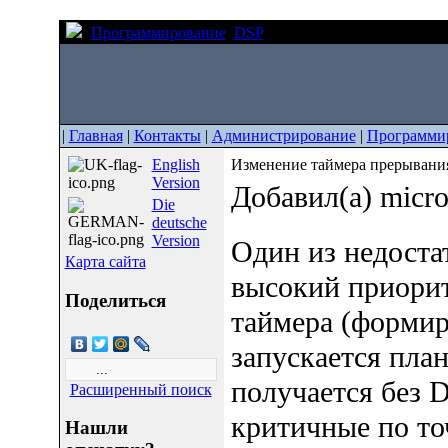
Программирование
DSP
Изменение таймера прер
|
Главная
|
Контакты
|
Администрирование
|
Программи
English
Изменение таймера прерыван
Version
Добавил(а) micr
Die
deutsche
Version
Один из недоста
Карта сайта
высокий приорит
Поделиться
таймера (формир
запускается план
получается без 
Расширенный поиск
критичные по то
Нашли