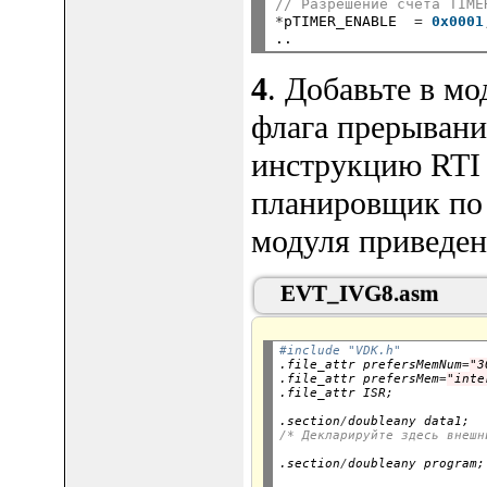
// Разрешение счета TIME
*
pTIMER_ENABLE  
=
0x0001
4
. Добавьте в м
флага прерыван
инструкцию RTI 
планировщик по
модуля приведен
EVT_IVG8.asm
#include "VDK.h"

.file_attr prefersMemNum
=
"3
.file_attr prefersMem
=
"inte
.section
/
doubleany data1;
/* Декларируйте здесь внешн
.section
/
doubleany program;