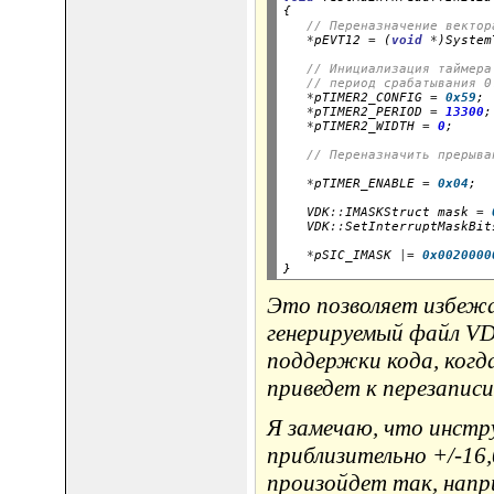
{

// Переназначение вектор
*
pEVT12 
=
 (
void
*
// Инициализация таймера
// период срабатывания 0
*
pTIMER2_CONFIG 
=
0x59
;

*
pTIMER2_PERIOD 
=
13300
;

*
pTIMER2_WIDTH 
=
0
;     
// Переназначить прерыва
*
pTIMER_ENABLE 
=
0x04
;  
   VDK
::
IMASKStruct mask 
=
   VDK
::
SetInterruptMaskBit
*
pSIC_IMASK 
|=
0x0020000
Это позволяет избеж
генерируемый файл VD
поддержки кода, когд
приведет к перезапис
Я замечаю, что инстр
приблизительно +/-16,
произойдет так, напр