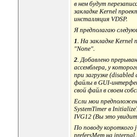
в нем будут перезапис
закладке Kernel проект
инсталляция VDSP.
Я предполагаю следую
1
. На закладке Kernel 
"None".
2
. Добавлено прерыван
ассемблера, у которог
при загрузке (disabled
файлы в GUI-интерфе
свой файл в своем соб
Если мои предположени
SystemTimer в Initial
IVG12 (Вы это увидит
По поводу короткого 
prefersMem на internal