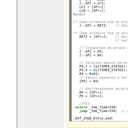
   [
--
SP] 
=
 LC1;

   LC1 
=
 [SP
++
];

   LC0 
=
 [SP
++
];
#endif
/* Сюда вставьте код на асс

   [
--
SP] 
=
 RETI;    
// Про
/* Сюда вставьте код на асс

   RETI 
=
 [SP
++
];    
// Вос
// инс
// Сохранение регистров 
   [
--
SP] 
=
 P5;

   [
--
SP] 
=
 R4;

// Загрузка адреса регис
   P5.l 
=
 lo(TIMER_STATUS);

   P5.h 
=
 hi(TIMER_STATUS);

   R4 
=
0x01
;

// Запись единички в бит
   [P5] 
=
// Восстановление регист
   R4 
=
 [SP
++
];

   P5 
=
 [SP
++
//RTI;
.
extern
 _tmk_TimerISR;

   jump _tmk_TimerISR;  
// 
.EVT_IVG8_Entry.end
: