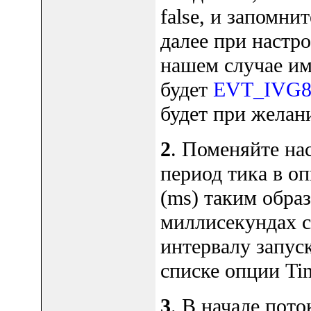
false, и запомни
далее при настр
нашем случае им
будет
EVT_IVG8
будет при желан
2
. Поменяйте на
период тика в оп
(ms) таким образ
миллисекундах с
интервалу запу
списке опции Tim
3
. В начале пото