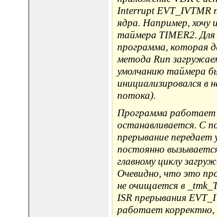
Interrupt EVT_IVTMR 
ядра. Например, хочу
таймера TIMER2. Для 
программа, которая д
метода Run загружаем
умолчанию таймера бы
инициализировался в н
потока).
Программа работает т
останавливается. С п
прерывание передает у
постоянно вызывается 
главному циклу загруж
Очевидно, что это пр
не очищается в _tmk_T
ISR прерывания EVT_I
работает корректно, 