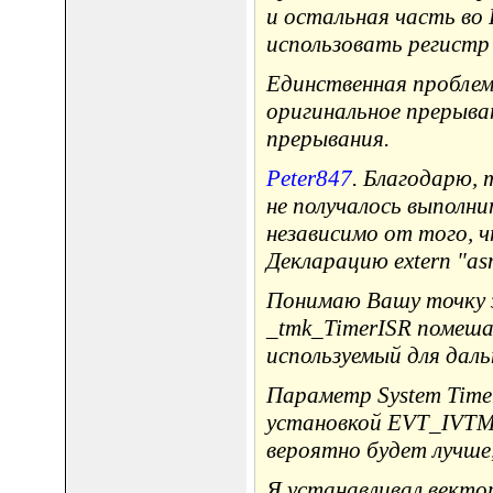
и остальная часть во 
использовать регистр 
Единственная проблем
оригинальное прерыван
прерывания.
Peter847
. Благодарю, 
не получалось выполни
независимо от того, ч
Декларацию extern "as
Понимаю Вашу точку зр
_tmk_TimerISR помеша
используемый для даль
Параметр System Time
установкой EVT_IVTMR
вероятно будет лучше,
Я устанавливал вектор