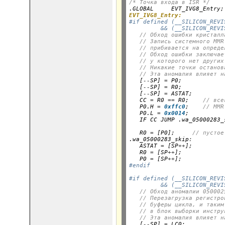
/* Точка входа в ISR */

.GLOBAL     EVT_IVG8_Entry;
EVT_IVG8_Entry:
#if defined (__SILICON_REVI
         && (__SILICON_REVI
// Обход ошибки кристалл
// Запись системного MMR
// прибивается на опреде
// Обход ошибки заключае
// у которого нет других
// Никакие точки останов
// Эта аномалия влияет н
   [
--
SP] 
=
 P0;

   [
--
SP] 
=
 R0;

   [
--
SP] 
=
 ASTAT;

   CC 
=
 R0 
==
 R0;    
// все
   P0.H 
=
0xffc0
;    
// MMR
   P0.L 
=
0x0014
;

   IF CC JUMP .wa_05000283_
   R0 
=
 [P0];     
// пустое
.wa_05000283_skip
:
   ASTAT 
=
 [SP
++
];

   R0 
=
 [SP
++
];

   P0 
=
 [SP
++
];
#endif
#if defined (__SILICON_REVI
         && (__SILICON_REVI
// Обход аномалии 050002
// Перезагрузка регистро
// буферы цикла, и таким
// в блок выборки инстру
// Эта аномалия влияет н
   [
--
SP] 
=
 LC0;