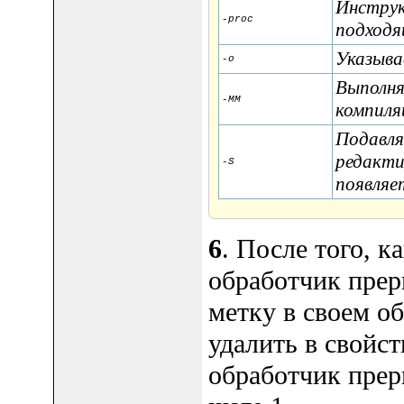
Инструк
-proc
подходя
Указыва
-o
Выполня
-MM
компиля
Подавля
редакти
-S
появляе
6
. После того, к
обработчик прер
метку в своем о
удалить в свойст
обработчик прер