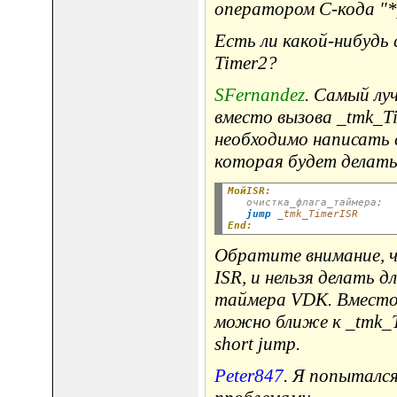
оператором C-кода "
Есть ли какой-нибудь
Timer2?
SFernandez
. Самый лу
вместо вызова _tmk_T
необходимо написать 
которая будет делать
МойISR:
очистка_флага_таймера;
jump
_tmk_TimerISR
End:
Обратите внимание, ч
ISR, и нельзя делать дл
таймера VDK. Вместо 
можно ближе к _tmk_
short jump.
Peter847
. Я попытался