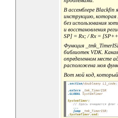
проблемами.
В ассемблере Blackfin 
инструкцию, которая 
без использования хот
и восстановления рег
SP] = Rx; / Rx = [SP+
Функция _tmk_TimerIS
библиотек VDK. Какая
определенном месте а
расположена моя функц
Вот мой код, который
.section
/
doubleany
L1_code
;
.extern
_tmk_TimerISR
.GLOBAL
SystemTimer
SystemTimer:
// Здесь очищается флаг 
...
jump
_tmk_TimerISR
;
.SystemTimer.end: