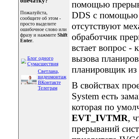
опечатку?
помощью прерыв
Пожалуйста,
DDS с помощью 
сообщите об этом -
отсутствуют мех
просто выделите
ошибочное слово или
обработчик пре
фразу и нажмите
Shift
Enter
.
встает вопрос - 
вызова планиров
Блог одного
Сумасшествия
планировщик из 
Светлана,
видеомонтаж
ВКонтакте
В свойствах прое
Телеграм
System есть зам
которая по умол
EVT_IVTMR
, 
прерываний сист