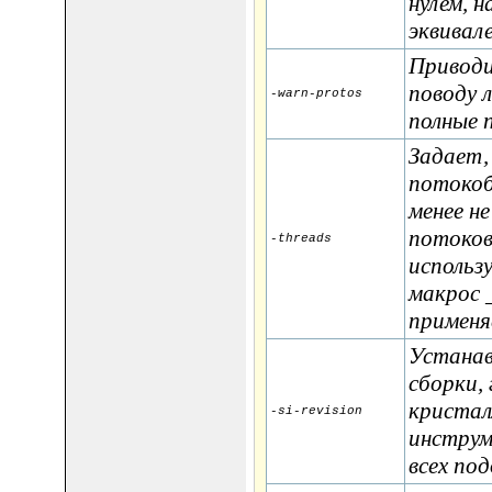
нулем, н
эквивале
Приводи
поводу 
-warn-protos
полные 
Задает,
потокоб
менее н
потоков
-threads
использ
макрос 
применя
Устанавл
сборки, 
кристалл
-si-revision
инструм
всех по