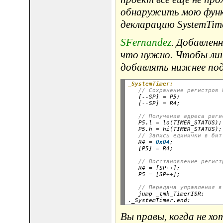
обнаружить мою функц
декларацию SystemTim
SFernandez
. Добавлен
что нужно. Чтобы лин
добавлять нижнее под
_SystemTimer:
// Сохранение регистров 
   [
--
SP] 
=
 P5;

   [
--
SP] 
=
// Получение адреса реги
   P5.l 
=
 lo(TIMER_STATUS);

   P5.h 
=
 hi(TIMER_STATUS);

// Запись единички в бит
   R4 
=
0x04
;

   [P5] 
=
// Восстановление регист
   R4 
=
 [SP
++
];

   P5 
=
 [SP
++
// Передача управления в
   jump _tmk_TimerISR;

._SystemTimer.end
:
Вы правы, когда не х