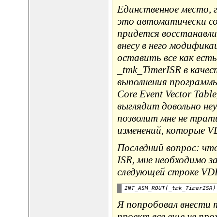
Единственное место, г
это автоматически со
придется восстанавли
внесу в него модифик
оставить все как ест
_tmk_TimerISR в качес
выполнения программы
Core Event Vector Tab
выглядит довольно не
позволит мне не трат
изменений, которые V
Последний вопрос: чт
ISR, мне необходимо з
следующей строке VDK
Я попробовал внести т
проект все еще не про