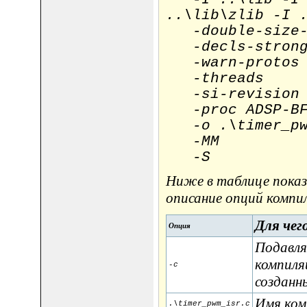
..\lib\zlib -I 
-double-size-
-decls-stron
-warn-protos
-threads
-si-revision 
-proc ADSP-BF
-o .\timer_pw
-MM
-S
Ниже в таблице показ
описание опций компил
Для чег
Опция
Подавля
компиля
-c
созданн
Имя ком
.\timer_pwm_isr.c