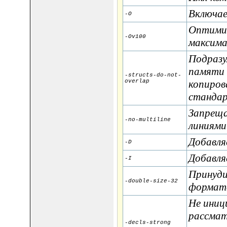
Включае
-O
Оптимиз
-Ov100
максима
Подразу
памяти 
-structs-do-not-
overlap
копиров
стандар
Запреща
-no-multiline
линиями
Добавля
-D
Добавля
-I
Принуди
-double-size-32
формате
Не иниц
рассмат
-decls-strong