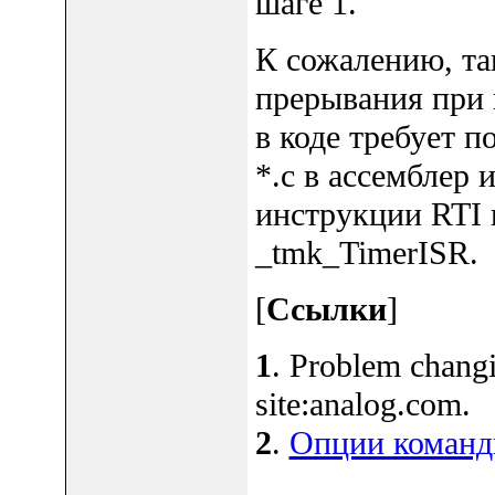
шаге 1.
К сожалению, та
прерывания при
в коде требует 
*.c в ассемблер 
инструкции RTI 
_tmk_TimerISR.
[
Ссылки
]
1
. Problem changi
site:analog.com.
2
.
Опции командн