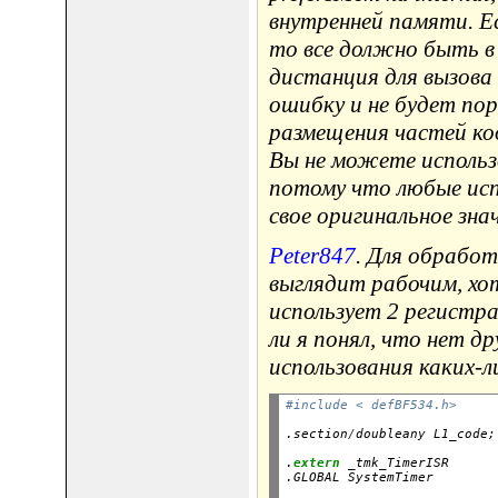
внутренней памяти. Е
то все должно быть в 
дистанция для вызова
ошибку и не будет по
размещения частей ко
Вы не можете использ
потому что любые исп
свое оригинальное знач
Peter847
. Для обработ
выглядит рабочим, хо
использует 2 регистра
ли я понял, что нет д
использования каких-л
#include < defBF534.h>
.section
/
.
extern
 _tmk_TimerISR

.GLOBAL SystemTimer