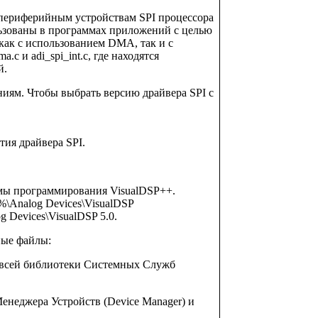
к периферийным устройствам SPI процессора
ользованы в программах приложений с целью
как с использованием DMA, так и с
c и adi_spi_int.c, где находятся
й.
ниям. Чтобы выбрать версию драйвера SPI с
тия драйвера SPI.
емы программирования VisualDSP++.
\Analog Devices\VisualDSP
g Devices\VisualDSP 5.0.
ные файлы:
ля всей библиотеки Системных Служб
Менеджера Устройств (Device Manager) и