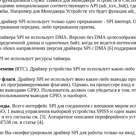
 функционала служб. Память для Менеджера Устройств и Систе
иями инициализации соответствующего API (adi_xxx_Init(), гд
бы. Например для Менеджера Устройств это будет функция adi_de
 драйвер SPI использует только одно прерывание - SPI interrupt
ерывания передачи, либо прерывания приема.
драйвера SPI не использует DMA. Версию без DMA целесообразно
ределенной длины и одиночных байт, когда не ведется интенси
в обоих направлениях (версия драйвера SPI с DMA [6] поддержи
PI не использует ресурсы таймера.
ремени
(RTC). Драйвер устройства SPI не использует какие-либо
 флаги
. Драйвер SPI не использует явно какие-либо выводы про
 их программируемыми флагами). Однако, на процессоре вход и
 выводами GPIO. Пользователь должен сам убедиться в том, что
пользованием выводов GPIO, и наоборот.
воды
. Всего интерфейс SPI для соединения с внешним миром исп
O, 1 вывод управления выборкой устройства SPISS и один выво
 и его сигналы см. [3]. Аппаратное описание периферийного ус
38 см. в статье [4].
сли Вы сконфигурировали драйвер SPI для работы только на ввод