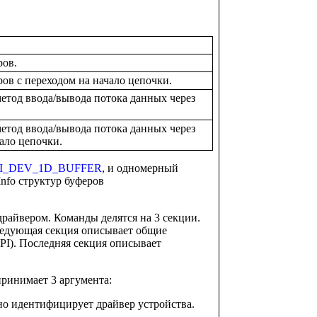
ров.
ов с переходом на начало цепочки.
етод ввода/вывода потока данных через
етод ввода/вывода потока данных через
ало цепочки.
I_DEV_1D_BUFFER
, и одномерный
Info структур буферов
райвером. Команды делятся на 3 секции.
едующая секция описывает общие
PI). Последняя секция описывает
принимает 3 аргумента:
 идентифицирует драйвер устройства.