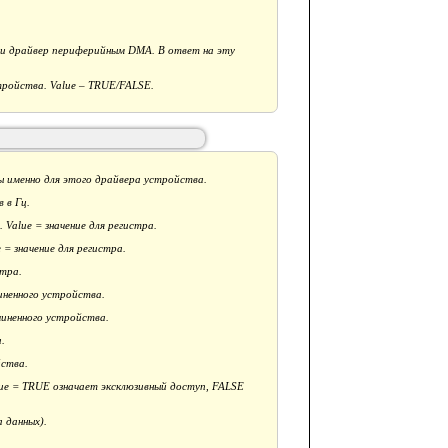
ли драйвер периферийным DMA. В ответ на эту
ройства. Value – TRUE/FALSE.
 именно для этого драйвера устройства.
 в Гц.
. Value = значение для регистра.
 = значение для регистра.
стра.
иненного устройства.
чиненного устройства.
.
йства.
ue = TRUE означает эксклюзивный доступ, FALSE
 данных).