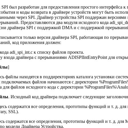
 SPI был разработан для предоставления простого интерфейса 
 события и коды возврата в драйвере устройств могут быть исп
анными через SPI. Драйвер устройства SPI поддержан версиями 
ываний. Предоставляются два модуля исходного кода adi_spi_dma.
сии драйвера SPI с поддержкой DMA и с поддержкой прерывани
писывается только версия драйвера SPI, работающая по прерыва
аний, код приложения должен:
ода adi_spi_int.c к списку файлов проекта.
ку входа драйвера с прерываниями ADISPIIntEntryPoint для откры
йлы
]
сь файлы находятся в поддиректориях каталога установки сист
 подключаемых файлов начинаются с директории %ProgramFiles%
e, а для файлов исходного кода с директории %ProgramFiles%\Analo
айлы
. Исходный код драйвера подключает следующие заголовоч
Здесь содержатся все определения, прототипы функций и т. д. д
rary, SSL).
есь содержатся все определения, прототипы функций и т. д. для 
по модели Драйвера Устройства.