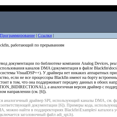
ля Blackfin, работающий по прерываниям
Программирование
|
Ссылки
|
ackfin, работающий по прерываниям
n
евод документации по библиотеке компании Analog Devices, ре
спользования каналов DMA (документация в файле Blackfin\docs\dri
 системы VisualDSP++). У драйвера нет никаких аппаратных при
ство, если не все процессоры Blackfin имеют на борту встроенн
стоит в том, что она поддерживает передачу данных в обоих нап
N_BIDIRECTIONAL), а аналогичная версия драйвер с поддер
ом направлении (см. [6]).
я аналогичный драйвер SPI, использующий каналы DMA, см. файл B
 соответствующей документации [6]). Примеры кода, использующ
A, можно найти в поддиректориях Blackfin\Examples\ каталога 
дключается заголовочный файл adi_spi.h).