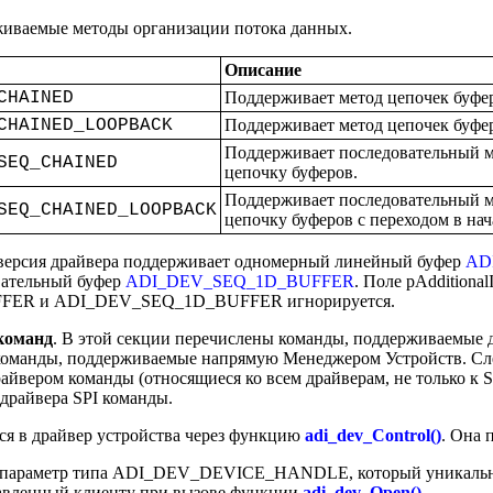
живаемые методы организации потока данных.
Описание
CHAINED
Поддерживает метод цепочек буфе
CHAINED_LOOPBACK
Поддерживает метод цепочек буфер
Поддерживает последовательный м
SEQ_CHAINED
цепочку буферов.
Поддерживает последовательный м
SEQ_CHAINED_LOOPBACK
цепочку буферов с переходом в нач
 версия драйвера поддерживает одномерный линейный буфер
AD
вательный буфер
ADI_DEV_SEQ_1D_BUFFER
. Поле pAdditional
ER и ADI_DEV_SEQ_1D_BUFFER игнорируется.
команд
. В этой секции перечислены команды, поддерживаемые д
команды, поддерживаемые напрямую Менеджером Устройств. Сл
йвером команды (относящиеся ко всем драйверам, не только к S
драйвера SPI команды.
я в драйвер устройства через функцию
adi_dev_Control()
. Она 
т параметр типа ADI_DEV_DEVICE_HANDLE, который уникально
тавленный клиенту при вызове функции
adi_dev_Open()
.