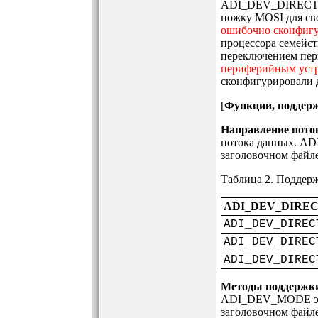
ADI_DEV_DIRECTION
ножку MOSI для сво
ошибочно сконфигу
процессора семейств
переключением пер
периферийным устр
сконфигурировали др
[
Функции, поддер
Направление пото
потока данных. AD
заголовочном файле B
Таблица 2. Поддерж
ADI_DEV_DIRE
ADI_DEV_DIREC
ADI_DEV_DIREC
ADI_DEV_DIREC
Методы поддержки
ADI_DEV_MODE это 
заголовочном файле B