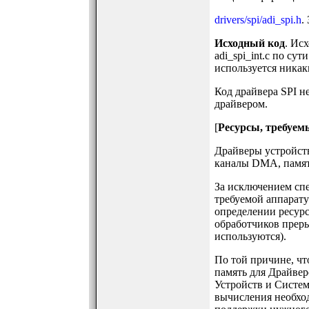
drivers/spi/adi_spi.h
.
Исходный код
. Ис
adi_spi_int.c по су
используется никак
Код драйвера SPI н
драйвером.
[
Ресурсы, требуем
Драйверы устройств
каналы DMA, память
За исключением спе
требуемой аппарату
определении ресурс
обработчиков преры
используются).
По той причине, чт
память для Драйве
Устройств и Систе
вычисления необход