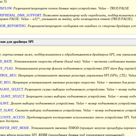
а 3).
TAFLOW
. Разрешает/запрещает поток данных через устройство. Value – TRUE/FALSE.
RIPHERAL_DMA_SUPPORT
. Позволяет вызывающему коду определить, поддерживается 
вернет FALSE. Value – u32*, указывает на ячейку, куда помещается ответ (TRUE/FALSE).
ROR_REPORTING
. Разрешает/запрещает сообщения от ошибках со стороны драйвера уст
кие для драйвера SPI
 перечисленные ниже, поддерживаются и обрабатываются драйвером SPI, они уникальны
D_RATE
. Устанавливает скорость обмена (baud rate). Value = частота следования тактов
VE_FLAG
. Устанавливает регистр флагов подчиненного устройства (SPI slave flag register)
NTROL_REG
. Напрямую устанавливает значение регистра управления SPI (SPIx_CTL). Value
UD_REG
. Напрямую устанавливает значение регистра скорости. Value = значение для реги
SLAVE_SELECT
. Разрешает сигнал выборки подчиненного устройства. Value = номер подч
_SLAVE_SELECT
. Запрещает сигнал выборки подчиненного устройства. Value = номер под
SLAVE
. Делает выборку подчиненного устройства. Value = номер подчиненного устройства
T_SLAVE
. Снимает выборку подчиненного устройства. Value = номер подчиненного устро
LUSIVE_ACCESS
. Предотвращает постороннее использование этого устройства SPI. Val
его доступа.
NSFER_INIT_MODE
. Устанавливает значение TIMOD (принцип запуска процедуры переноса
чтении ядром регистра SPI_RDBR (приходящие данные под управлением прерываний).