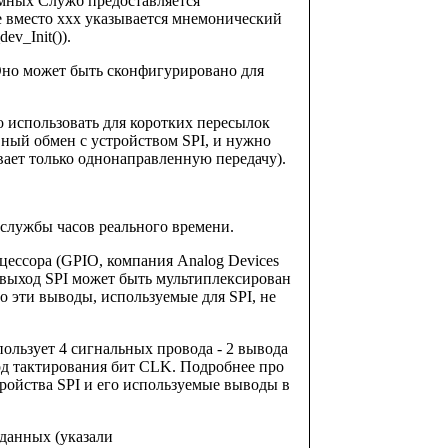
мных Служб предоставляется
е вместо xxx указывается мнемонический
v_Init()).
. Оно может быть сконфигурировано для
 использовать для коротких пересылок
вный обмен с устройством SPI, и нужно
вает только однонаправленную передачу).
 службы часов реального времени.
цессора (GPIO, компания Analog Devices
 выход SPI может быть мультиплексирован
 эти выводы, используемые для SPI, не
ользует 4 сигнальных провода - 2 вывода
д тактирования бит CLK. Подробнее про
тройства SPI и его используемые выводы в
 данных (указали