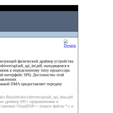
Sat, August 08 2026
ализующей физический драйвер устройства
vers\spi\adi_spi_int.pdf, находящемся в
вязок к определенному типу процессора
ый интерфейс SPI). Достоинство этой
равлениях
жкой DMA предоставляет передачу
lackfin\docs\drivers\spi\adi_spi_dma.pdf
ие драйвер SPI с прерываниями и
установки VisualDSP++ (ищите файлы *.c и