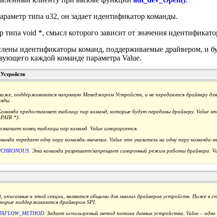
параметр типа u32, он задает идентификатор команды.
р типа void *, смысл которого зависит от значения идентификат
лены идентификаторы команд, поддерживаемые драйвером, и бу
вующего каждой команде параметра Value.
Устройств
 ниже, поддерживаются напрямую Менеджером Устройств, и не передаются драйверу для
нды.
Команда предоставляет таблицу пар команд, которые будут переданы драйверу. Value эт
PAIR *).
означает конец таблицы пар команд. Value игнорируется.
оманда передает одну пару команда-значение. Value это указатель на одну пару команда
NCHRONOUS
. Эта команда разрешает/запрещает синхронный режим работы драйвера. Va
описанные в этой секции, являются общими для многих драйверов устройств. Ниже в с
оторые поддерживаются драйвером SPI.
TAFLOW_METHOD
. Задает используемый метод потока данных устройства. Value – одно