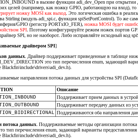
_INBOUND в вызове функции adi_dev_Open при открытии драй
их целей (например, как ножку GPIO, работающую на вход), то 
рирует ножку MOSI как выход
. Это логическая ошибка в реализ
а Stirling (модуль adi_spi.c, функция spiSetPortControl). То же са
иферия/GPIO (регистр PORTxIO_FER),
ножка MOSI будет ошибо
ойством SPI
. Поэтому конфигурируйте режим ножек портов GPIO
айвер SPI, но не наоборот. Либо исправляйте исходный код spiSe
живаемые драйвером SPI
]
ков данных
. Драйвер поддерживает приведенные в таблице ниж
I_DEV_DIRECTION это тип перечисления enum, задающий вариа
lackfin\include\drivers\adi_dev.h).
иваемые направления потока данных для устройства SPI (Dataflow
CTION
Описание
TION_INBOUND
Поддерживает прием данных в устрой
TION_OUTBOUND
Поддерживает передачу данных из уст
TION_BIDIRECTIONAL
Поддерживаются оба направления да
 потока данных
. Поддерживаемые методы организации потока
тип перечисления enum, задающий варианты предоставления б
lackfin\include\drivers\adi_dev.h).