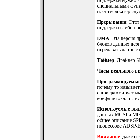
поддержки нужного
специальными функц
идентификатор служ
Прерывания
. Этот
поддержки либо пр
DMA
. Эта версия 
блоков данных неоп
передавать данные 
Таймер
. Драйвер S
Часы реального в
Программируемые
почему-то называет
с программируемыми
конфликтовали с ис
Используемые вы
данных MOSI и MIS
общее описание SPI
процессоре ADSP-BF5
Внимание
: даже е