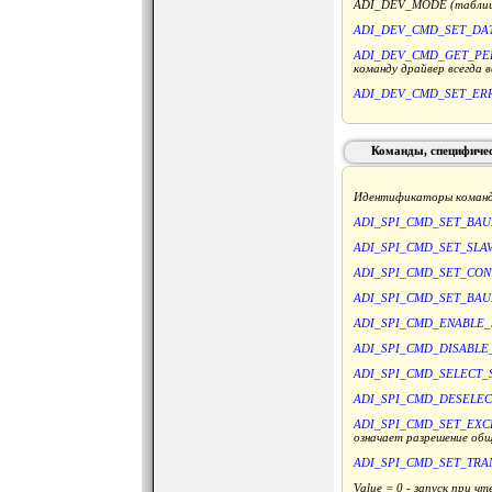
ADI_DEV_MODE (таблиц
ADI_DEV_CMD_SET_DA
ADI_DEV_CMD_GET_PE
команду драйвер всегда 
ADI_DEV_CMD_SET_ER
Команды, специфичес
Идентификаторы команд,
ADI_SPI_CMD_SET_BAU
ADI_SPI_CMD_SET_SLA
ADI_SPI_CMD_SET_CO
ADI_SPI_CMD_SET_BA
ADI_SPI_CMD_ENABLE_
ADI_SPI_CMD_DISABLE
ADI_SPI_CMD_SELECT_
ADI_SPI_CMD_DESELEC
ADI_SPI_CMD_SET_EXC
означает разрешение общ
ADI_SPI_CMD_SET_TRA
Value = 0 - запуск при 