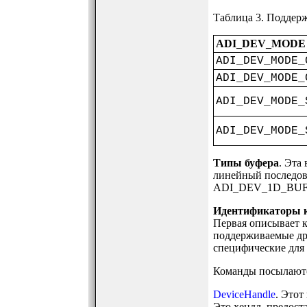
Таблица 3. Поддер
ADI_DEV_MODE
ADI_DEV_MODE_
ADI_DEV_MODE_
ADI_DEV_MODE_
ADI_DEV_MODE_
Типы буфера
. Эта
линейный последо
ADI_DEV_1D_BUFF
Идентификаторы 
Первая описывает 
поддерживаемые дра
специфические для 
Команды посылаютс
DeviceHandle
. Это
Это хендл, предос