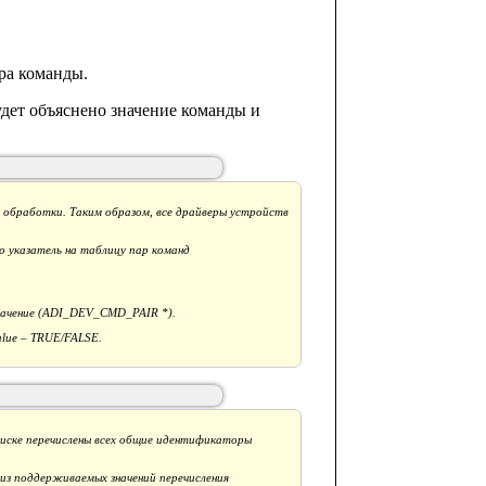
ора команды.
дет объяснено значение команды и
 обработки. Таким образом, все драйверы устройств
о указатель на таблицу пар команд
-значение (ADI_DEV_CMD_PAIR *).
lue – TRUE/FALSE.
писке перечислены всех общие идентификаторы
 из поддерживаемых значений перечисления