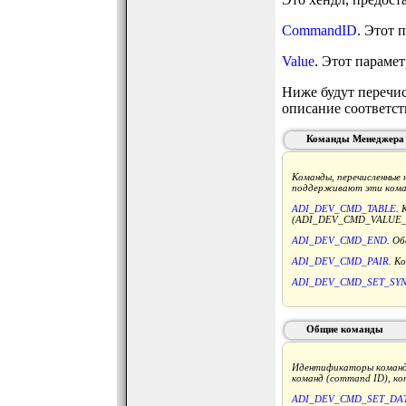
CommandID
. Этот 
Value
. Этот парамет
Ниже будут перечис
описание соответст
Команды Менеджера 
Команды, перечисленные
поддерживают эти кома
ADI_DEV_CMD_TABLE
. 
(ADI_DEV_CMD_VALUE_
ADI_DEV_CMD_END
. Об
ADI_DEV_CMD_PAIR
. К
ADI_DEV_CMD_SET_SY
Общие команды
Идентификаторы команд, 
команд (command ID), к
ADI_DEV_CMD_SET_DA