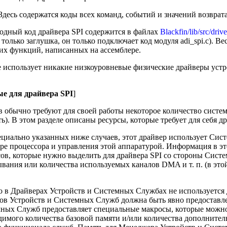
 Здесь содержатся коды всех команд, событий и значений возврата
ходный код драйвера SPI содержится в файлах
Blackfin/lib/src/drive
ти только заглушка, он только подключает код модуля adi_spi.c). В
их функций, написанных на ассемблере.
е использует никакие низкоуровневые физические драйверы устро
ые для драйвера SPI
]
 обычно требуют для своей работы некоторое количество систе
). В этом разделе описаны ресурсы, которые требует для себя др
циально указанных ниже случаев, этот драйвер использует Сис
ре процессора и управления этой аппаратурой. Информация в эт
ов, которые нужно выделить для драйвера SPI со стороны Сист
вания или количества используемых каналов DMA и т. п. (в эт
о в Драйверах Устройств и Системных Службах не используется
ров Устройств и Системных Служб должна быть явно предоставл
мных Служб предоставляет специальные макросы, которые можно
имого количества базовой памяти и/или количества дополнитель