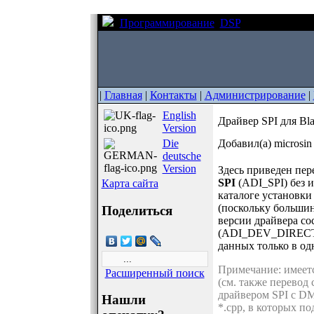
Программирование
DSP
Драйвер SPI д
|
Главная
|
Контакты
|
Администрирование
|
English
Драйвер SPI для Bl
Version
Die
Добавил(а) microsi
deutsche
Version
Здесь приведен пер
SPI
(ADI_SPI) без и
Карта сайта
каталоге установки
(поскольку большин
Поделиться
версии драйвера со
(ADI_DEV_DIRECTIO
данных только в одн
Примечание: имеетс
Расширенный поиск
(см. также перевод
драйвером SPI с DM
Нашли
*.cpp, в которых по