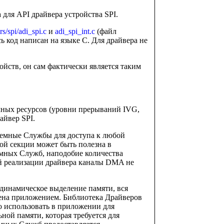
 для API драйвера устройства SPI.
rs/spi/adi_spi.c
и
adi_spi_int.c
(файл
есь код написан на языке C. Для драйвера не
йств, он сам фактически является таким
мных ресурсов (уровни прерываний IVG,
айвер SPI.
темные Службы для доступа к любой
ой секции может быть полезна в
емных Служб, наподобие количества
ой реализации драйвера каналы DMA не
 динамическое выделение памяти, вся
ена приложением. Библиотека Драйверов
 использовать в приложении для
ной памяти, которая требуется для