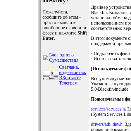
опечатку?
Драйвер устройства
Пожалуйста,
Blackfin. Команды,
сообщите об этом -
установки обмена д
просто выделите
использованием прер
ошибочное слово или
соответственно вер
фразу и нажмите
Shift
Enter
.
В этом документе о
поддержкой прерыв
· Подключить файл к
Блог одного
· Использовать точ
Сумасшествия
Светлана,
[
Используемые фа
видеомонтаж
ВКонтакте
Все упомянутые зде
Телеграм
Указанные пути для
5.0\Blackfin\includ
Подключаемые ф
services/services.h
. 
(System Services Lib
drivers/adi_dev.h
. Зд
общая информация 