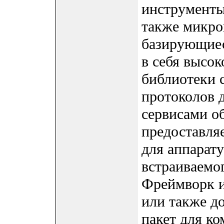
инструменты
также микро
базирующиес
в себя высо
библиотеки 
протоколов 
сервисами о
предоставля
для аппарат
встраиваемо
Фреймворк и
или также д
пакет для к