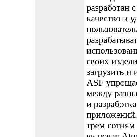
разработан 
качество и у
пользовател
разрабатыват
использован
своих издел
загрузить и 
ASF упрощае
между разны
и разработк
приложений.
трем сотням
включая Atm