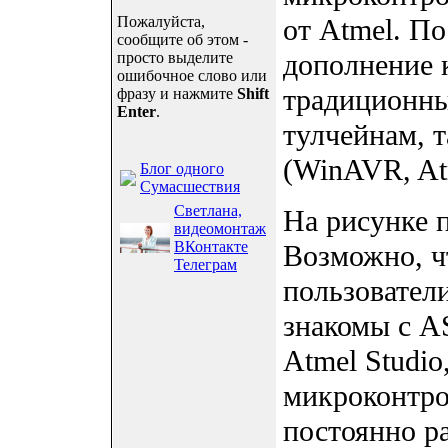
Пожалуйста,
от Atmel. По
сообщите об этом -
дополнение 
просто выделите
ошибочное слово или
традиционн
фразу и нажмите
Shift
Enter
.
тулчейнам, 
(WinAVR, At
Блог одного
Сумасшествия
Светлана,
На рисунке п
видеомонтаж
ВКонтакте
Возможно, ч
Телеграм
пользовател
знакомы с A
Atmel Studio
микроконтр
постоянно р