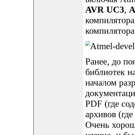
AVR UC3
,
компилятора
компилятора
Ранее, до п
библиотек н
началом раз
документаци
PDF (где сод
архивов (где
Очень хорош