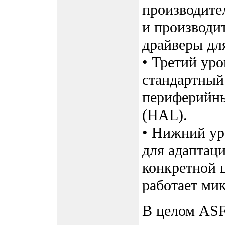
производите
и производи
драйверы для
• Третий уро
стандартный
периферийны
(HAL).
• Нижний ур
для адаптац
конкретной ц
работает ми
В целом ASF