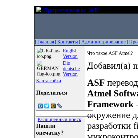
Программирование
AVR
Что такое ASF At
|
Главная
|
Контакты
|
Администрирование
|
Про
English
Что такое ASF Atmel?
Version
Die
Добавил(а) m
deutsche
Version
ASF
перевод
Карта сайта
Atmel Softw
Поделиться
Framework
-
окружение д
Расширенный поиск
разработки f
Нашли
опечатку?
микроконтро