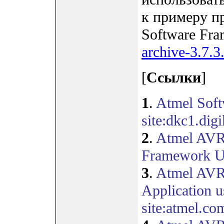
к примеру п
Software Fra
archive-3.7.3
[
Ссылки
]
1
.
Atmel Sof
site:dkc1.dig
2
.
Atmel AVR
Framework Us
3
.
Atmel AVR
Application 
site:atmel.co