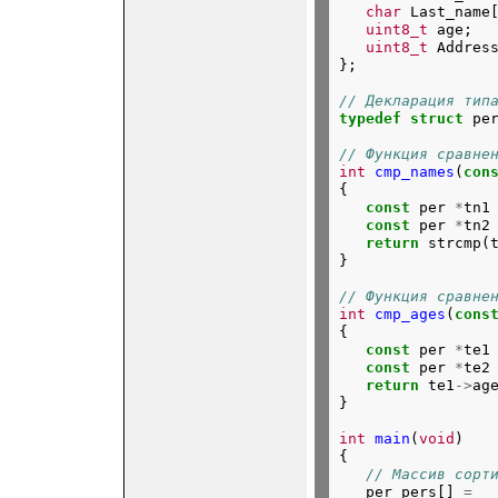
char
 Last_name
uint8_t
 age;

uint8_t
 Addres
};
// Декларация тип
typedef
struct
 pe
// Функция сравне
int
cmp_names
(
con
{

const
 per 
*
tn1
const
 per 
*
tn2
return
 strcmp(
}
// Функция сравне
int
cmp_ages
(
cons
{

const
 per 
*
te1
const
 per 
*
te2
return
 te1
->
ag
}
int
main
(
void
)

{

// Массив сорт
   per pers[] 
=