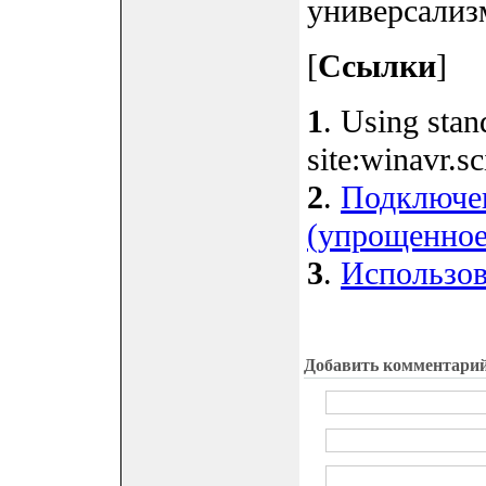
универсализм
[
Ссылки
]
1
. Using sta
site:winavr.s
2
.
Подключен
(упрощенное
3
.
Использова
Добавить комментари