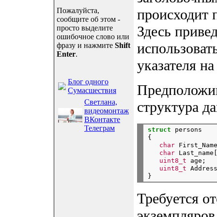
Пожалуйста,
происходит 
сообщите об этом -
Здесь приве
просто выделите
ошибочное слово или
использоват
фразу и нажмите
Shift
Enter
.
указателя н
Блог одного
Предположим
Сумасшествия
Светлана,
структура да
видеомонтаж
ВКонтакте
Телеграм
struct
 persons

{

char
 First_Nam
char
 Last_name
uint8_t
 age;

uint8_t
 Addres
Требуется о
экземпляров 