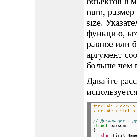
объектов в 
num, размер
size. Указат
функцию, ко
равное или 
аргумент со
больше чем 
Давайте рас
используется
#include < avr/io
#include < stdlib
// Декларация стр
struct
 persons

{

char
 First_Nam