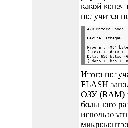
какой конеч
получится п
AVR Memory Usage

----------------

Program: 4904 byte
(.text + .data + .
Data: 656 bytes (6
Итого получ
FLASH запол
ОЗУ (RAM) з
большого ра
использоват
микроконтро