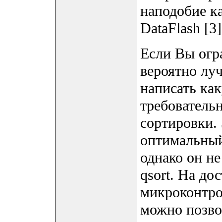
наподобие к
DataFlash [3]
Если Вы огр
вероятно луч
написать ка
требователь
сортировки. 
оптимальный
однако он не
qsort. На д
микроконтрол
можно позво