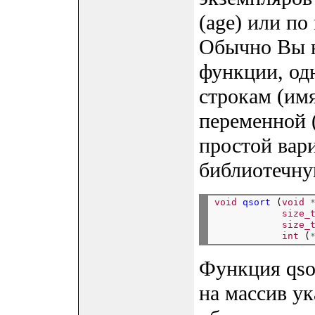
(age) или по
Обычно Вы н
функции, од
строкам (имя
переменной (
простой вари
библиотечну
void
qsort
 (
void
size_
size_
int
 (
Функция qsor
на массив ук