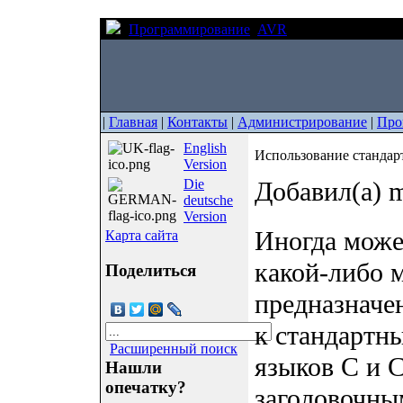
Программирование
AVR
Использование с
|
Главная
|
Контакты
|
Администрирование
|
Про
English
Использование стандар
Version
Die
Добавил(а) m
deutsche
Version
Иногда може
Карта сайта
какой-либо м
Поделиться
предназначе
к стандартн
Расширенный поиск
языков C и 
Нашли
опечатку?
заголовочн