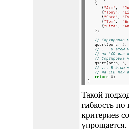
   {

      {
"Jim"
,  
"J
      {
"Tony"
, 
"L
      {
"Sara"
, 
"E
      {
"Tom"
,  
"E
      {
"Liza"
, 
"A
   };

// Сортировка 
   qsort(pers, 
5
,
// ... В этом 
// на LCD или 
// Сортировка 
   qsort(pers, 
5
,
// ... В этом 
// на LCD или 
return
0
;

Такой подход
гибкость по
критериев с
упрощается.