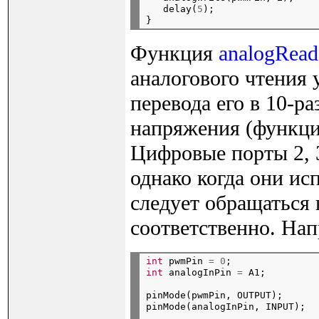
   delay(
5
);

Функция
analogRead
аналогового чтения 
перевода его в 10-р
напряжения (функция
Цифровые порты 2, 
однако когда они ис
следует обращаться
соответственно. На
int
 pwmPin 
=
0
;
int
 analogInPin 
=
pinMode(pwmPin, OUTPUT);

pinMode(analogInPin, INPUT);