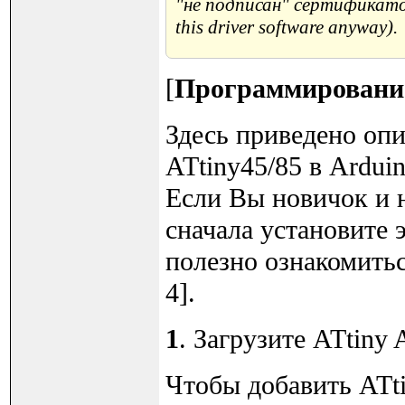
"не подписан" сертификато
this driver software anyway).
[
Программирование
Здесь приведено оп
ATtiny45/85 в Ardu
Если Вы новичок и н
сначала установите э
полезно ознакомитьс
4].
1
. Загрузите ATtiny 
Чтобы добавить ATt