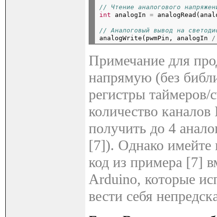
// Чтение аналогового напряжен
int
 analogIn 
=
 analogRead(anal
// Аналоговый вывод на светоди
analogWrite(pwmPin, analogIn 
/
Примечание для про
напрямую (без библ
регистры таймеров/с
количество канало
получить до 4 анало
[7]). Однако имейте 
код из примера [7] 
Arduino, которые и
вести себя непредск