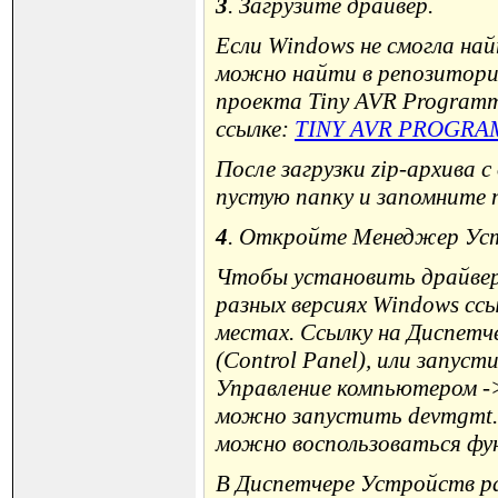
3
. Загрузите драйвер.
Если Windows не смогла най
можно найти в репозитории
проекта Tiny AVR Programme
ссылке:
TINY AVR PROGRA
После загрузки zip-архива 
пустую папку и запомните п
4
. Откройте Менеджер Уст
Чтобы установить драйвер
разных версиях Windows сс
местах. Ссылку на Диспет
(Control Panel), или запус
Управление компьютером -
можно запустить devmgmt.m
можно воспользоваться фу
В Диспетчере Устройств р