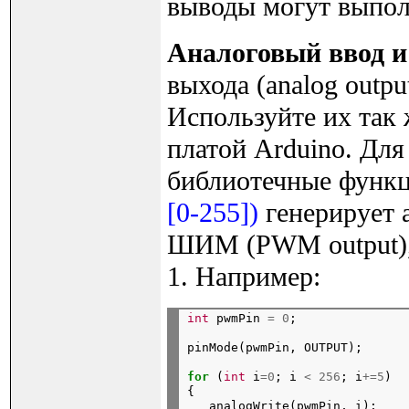
выводы могут выпол
Аналоговый ввод и
выхода (analog outpu
Используйте их так 
платой Arduino. Для
библиотечные функ
[0-255])
генерирует 
ШИМ (PWM output), 
1. Например:
int
 pwmPin 
=
0
pinMode(pwmPin, OUTPUT);
for
 (
int
 i
=0
; i 
<
256
; i
+=5
)

{

   analogWrite(pwmPin, i);
