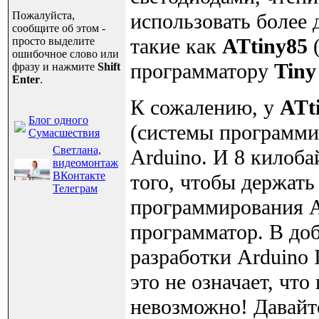
Пожалуйста,
использовать более
сообщите об этом -
такие как
ATtiny85
(
просто выделите
ошибочное слово или
программатору
Tiny
фразу и нажмите
Shift
Enter
.
К сожалению, у
ATt
Блог одного
(системы программир
Сумасшествия
Светлана,
Arduino. И 8 килоб
видеомонтаж
ВКонтакте
того, чтобы держать 
Телеграм
программирования A
программатор. В доб
разработки Arduino 
это не означает, чт
невозможно! Давайт