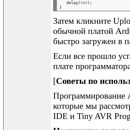
   delay(
500
);

Затем кликните Uploa
обычной платой Ardu
быстро загружен в п
Если все прошло ус
плате программатора
[
Советы по исполь
Программирование A
которые мы рассмот
IDE и Tiny AVR Pro