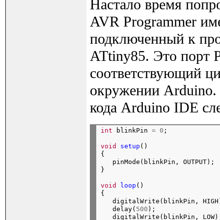
Настало время попро
AVR Programmer име
подключенный к пр
ATtiny85. Это порт 
соответствующий циф
окружении Arduino. 
кода Arduino IDE сл
int
 blinkPin 
=
0
;
void
setup
()

{

   pinMode(blinkPin, OUTPUT);

}
void
loop
()

{

   digitalWrite(blinkPin, HIGH)
   delay(
500
);

   digitalWrite(blinkPin, LOW);