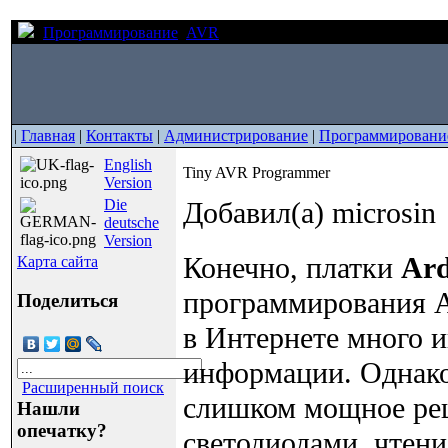
Программирование
AVR
Tiny AVR Programmer
|
Главная
|
Контакты
|
Администрирование
|
Программировани
English
Tiny AVR Programmer
Version
Die
Добавил(а) microsin
deutsche
Version
Конечно, платки
Ard
Карта сайта
программирования Ar
Поделиться
в Интернете много 
информации. Однако
Расширенный поиск
слишком мощное реш
Нашли
опечатку?
светодиодами, чтен