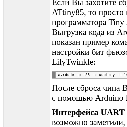
Если Вы захотите с
ATtiny85, то просто
программатора Tiny
Выгрузка кода из Ar
показан пример ко
настройки бит фьюзо
LilyTwinkle:
avrdude 
-
p t85 
-
c usbtiny 
-
b 
1
После сброса чипа В
с помощью Arduino 
Интерфейса UART не
возможно заметили,