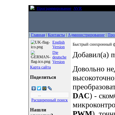
Программирование
AVR
Быстрый синхро
|
Главная
|
Контакты
|
Администрирование
|
Про
English
Быстрый синхронный 
Version
Die
Добавил(а) m
deutsche
Version
Довольно не
Карта сайта
высокоточно
Поделиться
преобразовате
DAC
) - ск
Расширенный поиск
микроконтрол
Нашли
PWM
), точ