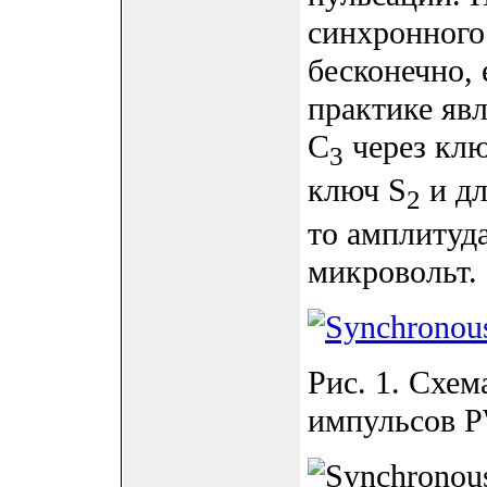
синхронного
бесконечно,
практике явл
C
через клю
3
ключ S
и дл
2
то амплитуд
микровольт.
Рис. 1. Схе
импульсов 