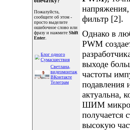
опечатку?
напряжения
Пожалуйста,
фильтр [2].
сообщите об этом -
просто выделите
ошибочное слово или
Однако в лю
фразу и нажмите
Shift
Enter
.
PWM создае
разработчика
Блог одного
Сумасшествия
выходе боль
Светлана,
видеомонтаж
частоты им
ВКонтакте
подавления
Телеграм
актуальна, к
ШИМ микроко
получается 
высокую ча