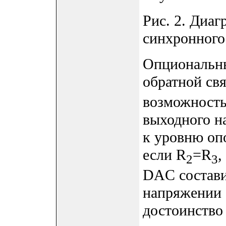
Рис. 2. Диа
синхронного
Опциональны
обратной св
возможность
выходного 
к уровню оп
если R
=R
,
2
3
DAC состави
напряжении 
достоинство