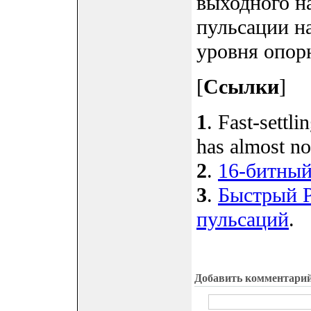
выходного н
пульсации на
уровня опор
[
Ссылки
]
1
. Fast-sett
has almost no
2
.
16-битны
3
.
Быстрый 
пульсаций
.
Добавить комментари