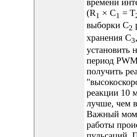
времени инт
(R
× C
= T
1
1
выборки C
2
хранения C
3
установить 
период PWM.
получить ре
"высокоскор
реакции 10 м
лучше, чем в
Важный моме
работы прои
пульсаций. 