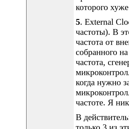
которого хуже
5
. External C
частоты). В э
частота от вн
собранного на
частота, сген
микроконтролл
когда нужно з
микроконтролл
частоте. Я ник
В действител
только 3 из эт