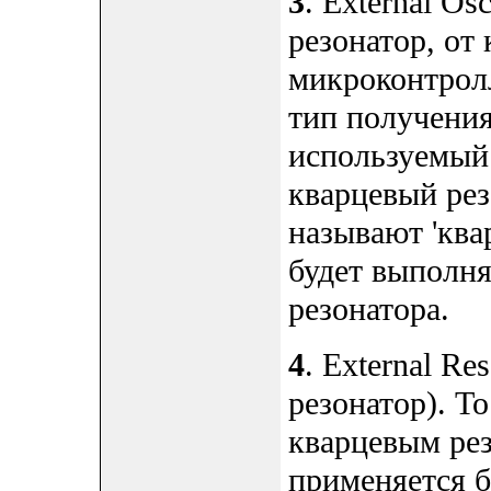
3
. External Os
резонатор, от
микроконтролл
тип получения
используемый
кварцевый рез
называют 'квар
будет выполня
резонатора.
4
. External R
резонатор). То
кварцевым рез
применяется б