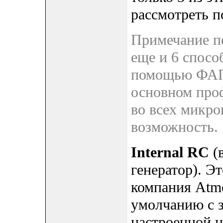
рассмотреть п
Примечание пе
еще и 6 спосо
помощью ФАПЧ
основном проф
во всех микро
возможность.
Internal RC
(
генератор). Э
компания Atme
умолчанию с з
настроенной н