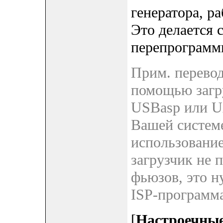
генератора, р
Это делается
перепрограмм
Прим. перевод
помощью загру
USBasp или UA
Вашей систем
использование
загрузчик не 
фьюзов, это 
ISP-программа
[
Настроечные