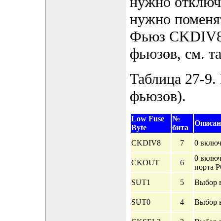
нужно отключи
нужно поменя
Фьюз CKDIV8 
фьюзов, см. т
Таблица 27-9.
фьюзов).
Low Fuse
№
Описан
Byte
бита
CKDIV8
7
0 включ
0 включ
CKOUT
6
порта 
SUT1
5
Выбор в
SUT0
4
Выбор в