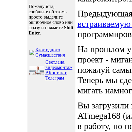
Пожалуйста,
Предыдующая
сообщите об этом -
просто выделите
встраиваемую 
ошибочное слово или
фразу и нажмите
Shift
программиров
Enter
.
На прошлом у
Блог одного
Сумасшествия
проект - мига
Светлана,
видеомонтаж
пожалуй самый
ВКонтакте
Теперь мы сде
Телеграм
мигать намног
Вы загрузили 
ATmega168 (и
в работу, но п