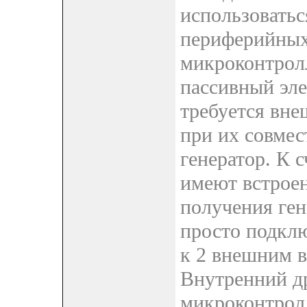
использоватьс
периферийных
микроконтрол
пассивный эле
требуется вне
при их совмес
генератор. К 
имеют встроен
получения ген
просто подкл
к 2 внешним 
Внутренний др
микроконтрол