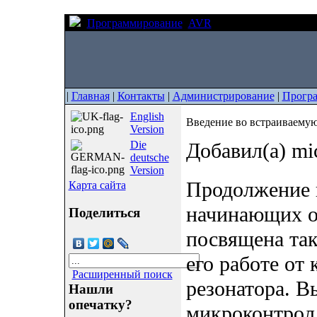
Программирование
AVR
Введение во встраив
|
Главная
|
Контакты
|
Администрирование
|
Прогр
English
Введение во встраиваемую 
Version
Die
Добавил(а) mi
deutsche
Version
Продолжение п
Карта сайта
начинающих от
Поделиться
посвящена та
его работе от
Расширенный поиск
резонатора. В
Нашли
опечатку?
микроконтрол