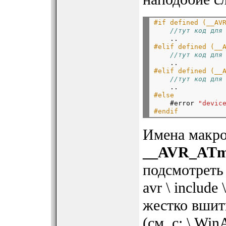
#if defined (__AV
//тут код для
    ..
#elif defined (__
//тут код для
    ..
#elif defined (__
//тут код для
    ..
#else

    #error 
"devic
#endif
Имена макро
__AVR_ATm
подсмотреть 
avr \ include 
жестко вшит
(см. c: \ Win