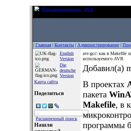
Программирование
AVR
avr-gcc: как в Ma
тип используемого AVR
|
Главная
|
Контакты
|
Администрирование
|
Про
English
avr-gcc: как в Makefile
Version
используемого AVR
Die
Добавил(а) m
deutsche
Version
Карта сайта
В проектах
пакета
Win
Поделиться
Makefile
, в 
микроконтро
Расширенный поиск
программы 
Нашли