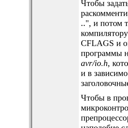
Чтобы задать
раскомменти
..", и потом
компилятору
CFLAGS и оп
программы н
avr/io.h
, кот
и в зависим
заголовочны
Чтобы в про
микроконтро
препроцессор
наподобие с