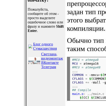
опечатку?
препроцессор
Пожалуйста,
задан тип пр
сообщите об этом -
просто выделите
этого выбра
ошибочное слово или
фразу и нажмите
Shift
компиляции.
Enter
.
Обычно тип п
Блог одного
таким спосо
Сумасшествия
Светлана,
видеомонтаж
#MCU = atmega8
ВКонтакте
MCU
=
 atmega16
Телеграм
#MCU = atmega48

...
COMMON
=
 -mmcu
=
$(
CFLAGS
=
$(
COMMON
CFLAGS
+=
 -Wall -
...
## Compile
main.o
:
../main.c
$(
CC
)
$(
INCLU