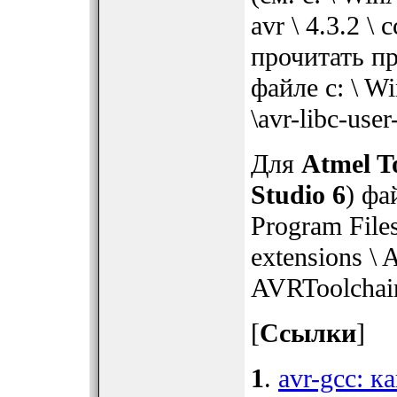
avr \ 4.3.2 \ 
прочитать п
файле c: \ W
\avr-libc-use
Для
Atmel T
Studio 6
) фа
Program Files
extensions \ 
AVRToolchain 
[
Ссылки
]
1
.
avr-gcc: к