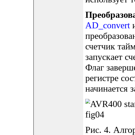
Преобразов
AD_convert
и
преобразова
счетчик тайм
запускает сч
Флаг заверш
регистре со
начинается з
Рис. 4. Алго