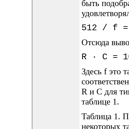
быть подобра
удовлетворя
512 / f =
Отсюда выво
R · C = 1
Здесь f это 
соответстве
R и C для ти
таблице 1.
Таблица 1. 
некоторых т