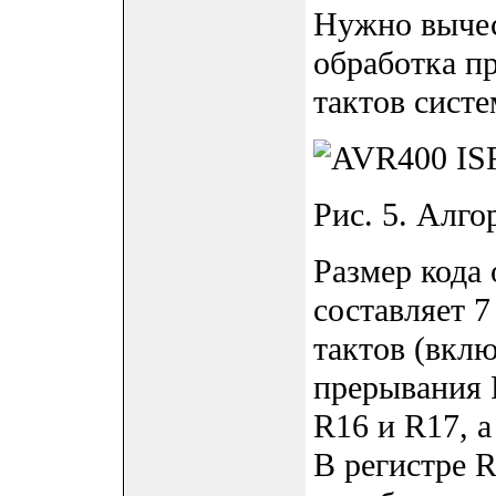
Нужно вычес
обработка п
тактов систе
Рис. 5. Ал
Размер код
составляет 7
тактов (вкл
прерывания 
R16 и R17, а
В регистре R