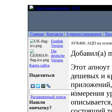
Программирование
AVR
AVR400: АЦП на 
|
Главная
|
Контакты
|
Администрирование
|
Про
English
AVR400: АЦП на основ
Version
Die
Добавил(а) m
deutsche
Version
Этот апноут
Карта сайта
дешевых и к
Поделиться
приложений,
измерения у
Расширенный поиск
описывается
Нашли
опечатку?
состоящий т