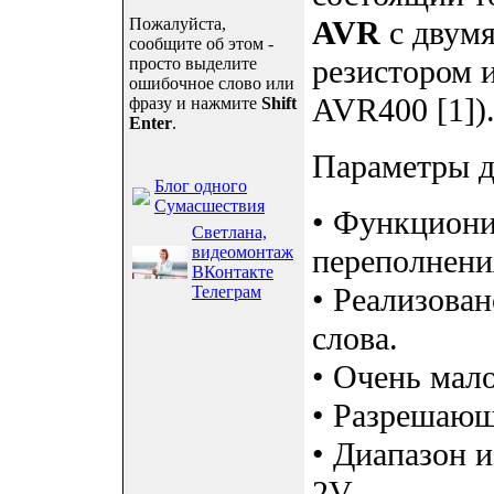
Пожалуйста,
AVR
с двумя
сообщите об этом -
резистором 
просто выделите
ошибочное слово или
AVR400 [1])
фразу и нажмите
Shift
Enter
.
Параметры д
Блог одного
Сумасшествия
• Функциони
Светлана,
видеомонтаж
переполнени
ВКонтакте
• Реализован
Телеграм
слова.
• Очень мал
• Разрешающ
• Диапазон и
2V.