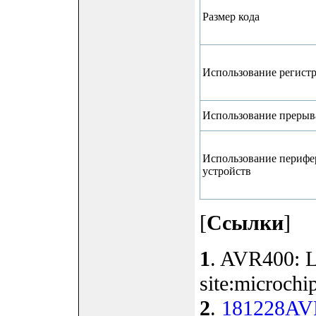
Размер кода
Использование регист
Использование преры
Использование периф
устройств
[
Ссылки
]
1
. AVR400: 
site:microchip
2
.
181228AV