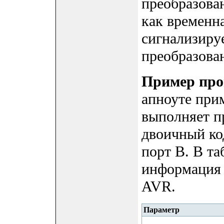
преобразован
как временн
сигнализиру
преобразова
Пример пр
апноуте при
выполняет п
двоичный код
порт B. В т
информация 
AVR.
Параметр