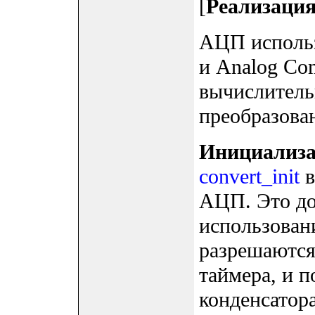
[
Реализаци
АЦП использ
и Analog Com
вычислитель
преобразова
Инициализ
convert_init
в
АЦП. Это до
использован
разрешаются
таймера, и п
конденсатора