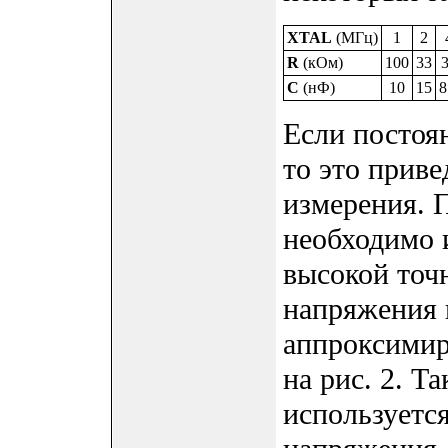
XTAL
(МГц)
1
2
R
(кОм)
100
33
C
(нФ)
10
15
8
Если постоян
то это приве
измерения. 
необходимо 
высокой точ
напряжения 
аппроксимир
на рис. 2. 
используется