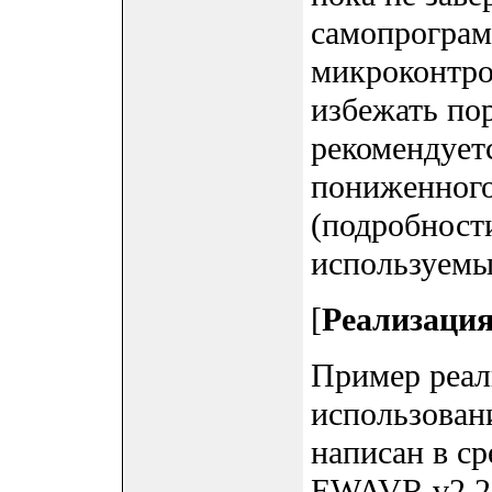
самопрогра
микроконтро
избежать п
рекомендуетс
пониженног
(подробности
используемы
[
Реализаци
Пример реал
использован
написан в с
EWAVR v2.28