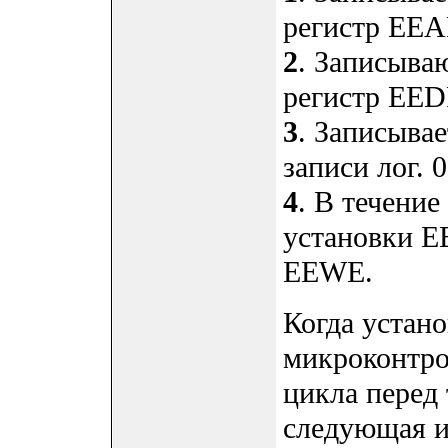
регистр EEA
2
. Записыва
регистр EED
3
. Записыва
записи лог.
4
. В течение
установки E
EEWE.
Когда устан
микроконтро
цикла перед 
следующая и