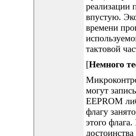
реализации 
впустую. Эк
времени про
используемо
тактовой ча
[
Немного те
Микроконтр
могут запис
EEPROM либ
флагу занят
этого флага.
достоинства 