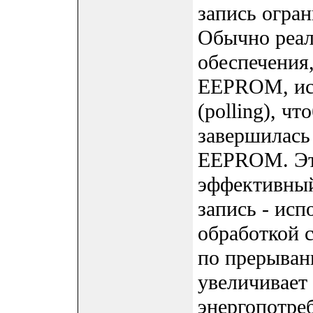
запись огра
Обычно реал
обеспечения
EEPROM, ис
(polling), чт
завершилась
EEPROM. Это
эффективный
запись - исп
обработкой 
по прерыван
увеличивает
энергопотреб