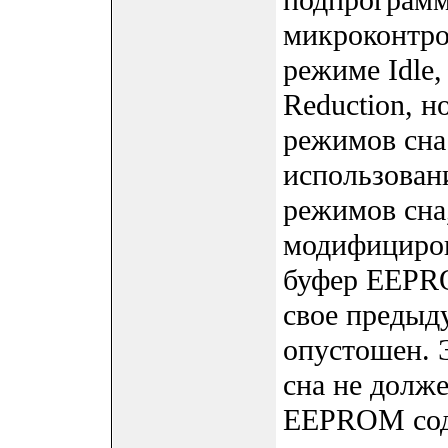
микроконтрол
режиме Idle
Reduction, н
режимов сна
использован
режимов сна
модифициров
буфер EEPRO
свое предыду
опустошен. 
сна не долж
EEPROM соде