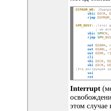
EEPROM_WR:
;Подпр
sbic
EECR
, 
rjmp
EEPROM
SPM_BUSY:
;(этот 
; не ис
sbic
SP
MCR
,
rjmp
SP
M_BU
out
EEARH
, 
out
EEARL
, 
out
EEDR
, 
r
cli
sbi
EECR
, 
E
sbi
EECR
, 
E
;Эта инструкция з
sei
ret
Interrupt
(м
освобожден
этом случае