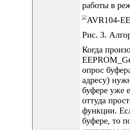
работы в реж
Рис. 3. Алг
Когда произ
EEPROM_GetC
опрос буфера
адресу) нуж
буфере уже е
оттуда прос
функции. Ес
буфере, то п