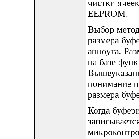
чистки ячее
EEPROM.
Выбор метод
размера буфе
апноута. Ра
на базе фун
Вышеуказанн
понимание п
размера буфе
Когда буфер
записывается
микроконтр