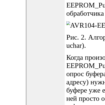
EEPROM_Put
обработчика
Рис. 2. Алг
uchar).
Когда произ
EEPROM_PutC
опрос буфера
адресу) нуж
буфере уже е
ней просто 