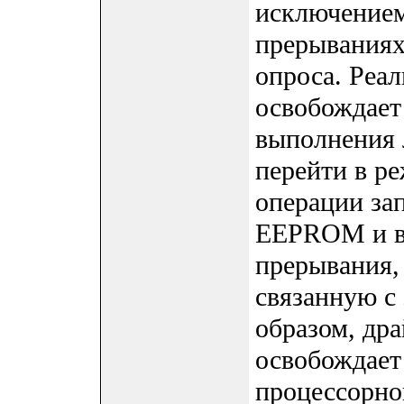
исключением
прерываниях
опроса. Реа
освобождает
выполнения 
перейти в р
операции за
EEPROM и в
прерывания,
связанную с
образом, др
освобождает 
процессорног