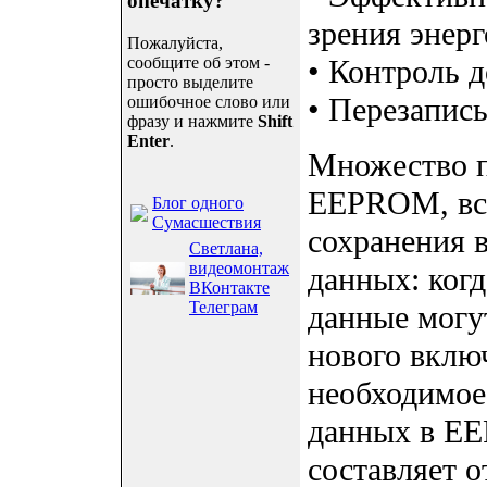
опечатку?
зрения энер
Пожалуйста,
сообщите об этом -
• Контроль д
просто выделите
• Перезапи
ошибочное слово или
фразу и нажмите
Shift
Enter
.
Множество 
EEPROM, вст
Блог одного
Сумасшествия
сохранения 
Светлана,
видеомонтаж
данных: когд
ВКонтакте
Телеграм
данные могу
нового вклю
необходимое
данных в EE
составляет о