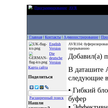
Программирование
AVR
AVR104: буфериз
управлением по прерыванию
|
Главная
|
Контакты
|
Администрирование
|
Про
English
AVR104: буферизирова
Version
прерыванию
Die
Добавил(а) m
deutsche
Version
Карта сайта
В даташите 
следующие в
Поделиться
• Гибкий бл
буфер
Расширенный поиск
Нашли
• Эффективн