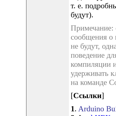
т. е. подроб
будут).
Примечание: е
сообщения о 
не будут, од
поведение дл
компиляции и
удерживать кл
на команде C
[
Ссылки
]
1
.
Arduino Bui