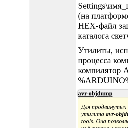
Settings\имя_
(на платформ
HEX-файл зап
каталога скет
Утилиты, исп
процесса ком
компилятор A
%ARDUINO%/h
avr-objdump
Для продвинутых
утилита
avr-obj
tools. Она позво