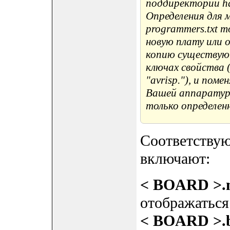
поддиректории ha
Определения для 
programmers.txt 
новую плату или 
копию существующ
ключах свойства (p
"avrisp."), и пом
Вашей аппаратур
только определен
Соответствую
включают:
< BOARD >.
отображаться
< BOARD >.b