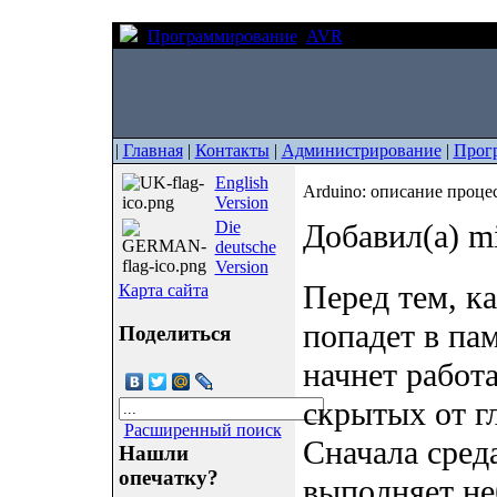
Программирование
AVR
Arduino: описание 
|
Главная
|
Контакты
|
Администрирование
|
Прог
English
Arduino: описание процес
Version
Die
Добавил(а) m
deutsche
Version
Перед тем, к
Карта сайта
попадет в па
Поделиться
начнет работ
скрытых от г
Расширенный поиск
Сначала сред
Нашли
опечатку?
выполняет не