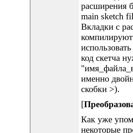
расширения б
main sketch f
Вкладки с ра
компилируютс
использовать 
код скетча ну
"имя_файла_в
именно двойн
скобки >).
[
Преобразова
Как уже упом
некоторые пре