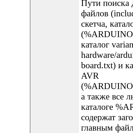
Пути поиска 
файлов (inclu
скетча, катало
(%ARDUINO%/
каталог varia
hardware/ardu
board.txt) и
AVR
(%ARDUINO%/h
а также все 
каталоге %AR
содержат заг
главным файл