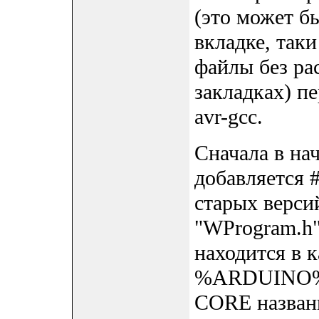
(это может б
вкладке, так
файлы без ра
закладках) п
avr-gcc.
Сначала в нач
добавляется #
старых версий
"WProgram.h"
находится в к
%ARDUINO%/h
CORE названи