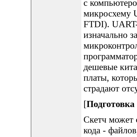
с компьютеро
микросхему 
FTDI). UART-
изначально з
микроконтрол
программатор
дешевые кита
платы, котор
страдают отс
[
Подготовка m
Скетч может 
кода - файло