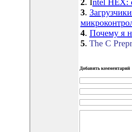
2
. I
ntel HEX:
3
.
Загрузчики 
микроконтро
4
.
Почему я н
5
.
The C Prepr
Добавить комментарий