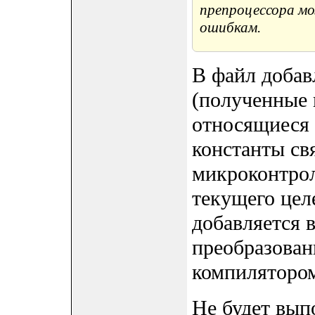
препроцессора м
ошибкам.
В файл добав
(полученные и
относящиеся 
константы св
микроконтрол
текущего целе
добавляется в
преобразован
компиляторо
Не будет вып