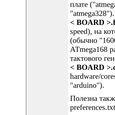
плате ("atmeg
"atmega328").
< BOARD >.f
speed), на к
(обычно "1600
ATmega168 ра
тактового ген
< BOARD >.c
hardware/core
"arduino").
Полезна такж
preferences.txt