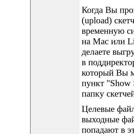
Когда Вы пров
(upload) скет
временную с
на Mac или Li
делаете выгру
в поддиректор
который Вы м
пункт "Show S
папку скетчей
Целевые файл
выходные фай
попадают в эт