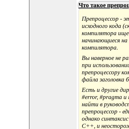
Что такое препро
Препроцессор - э
исходного кода (
компилятора ищет
начинающиеся на 
компилятора.
Вы наверное не ра
при использовани
препроцессору ко
файла заголовка 
Есть и другие дире
#error, #pragma 
найти в руководс
препроцессор - е
однако синтаксис
C++, и неосторож