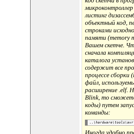
код скетча в про
микроконтроллер
листинг дизассем
объектный код, 
строками исходн
памяти (memory ma
Вашем скетче. Чт
сначала компиляц
каталога установ
содержит все про
процессе сборки 
файл, используем
расширение .elf. 
Blink, то сможет
коды) путем запу
команды:
Иногда удобно п