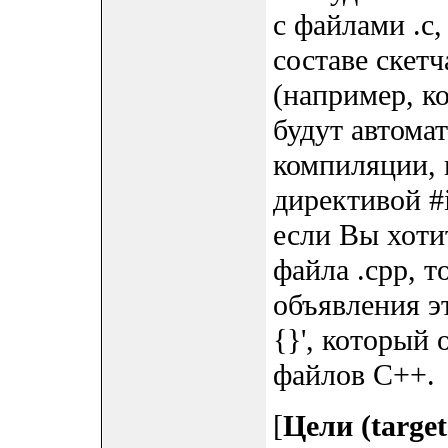
с файлами .c,
составе скетч
(например, к
будут автома
компиляции, 
директивой #i
если Вы хоти
файла .cpp, 
объявления эт
{}', который 
файлов C++.
[
Цели (target