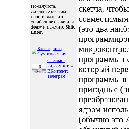
Пожалуйста,
скетча, чтобы
сообщите об этом -
совместимым 
просто выделите
ошибочное слово или
(это два наи
фразу и нажмите
Shift
Enter
.
программиров
микроконтрол
Блог одного
Сумасшествия
программы пе
Светлана,
видеомонтаж
который пере
ВКонтакте
Телеграм
программы в
пригодные (п
преобразован
ядром исполь
(обычно это 