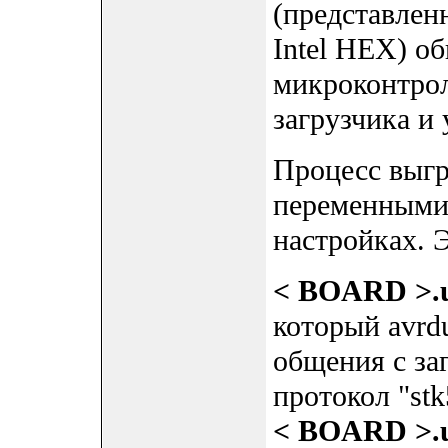
(представлен
Intel HEX) о
микроконтрол
загрузчика и 
Процесс выгр
переменными 
настройках. 
< BOARD >.u
который avrd
общения с за
протокол "stk
< BOARD >.u