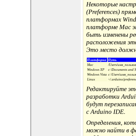
Некоторые настр
(Preferences) пря
платформах Windo
платформе Mac э
быть изменены ре
расположения это
Это место должн
Платформа
Путь
Mac
/Users/имя_пользов
Windows XP
c:\Documents and S
Windows Vista
c:\Users\имя_польз
Linux
~/.arduino/preferenc
Редактируйте это
разработки Ardui
будут перезаписа
с Arduino IDE.
Определения, кот
можно найти в фай