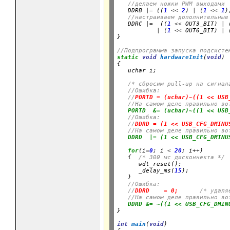
//делаем ножки PWM выходами
   DDRB 
|=
 ((
1
<<
2
) 
|
 (
1
<<
1
)
//настраиваем дополнительные
   DDRC 
|=
  ((
1
<<
 OUT3_BIT) 
|
 
|
 (
1
<<
 OUT6_BIT) 
|
 
}
//Подпрограмма запуска подсисте
static
void
hardwareInit
(
void
)

{

   uchar i;
/* сбросим pull-up на сигнал
//Ошибка:
//
PORTD = (uchar)~((1 << USB
//На самом деле правильно во
PORTD  &= (uchar)~((1 << USB
//Ошибка:
//
DDRD = (1 << USB_CFG_DMINU
//На самом деле правильно во
DDRD  |= (1 << USB_CFG_DMINU
for
(i
=
0
; i 
<
20
; i
++
)

   {  
/* 300 мс дисконнекта */
      wdt_reset();

      _delay_ms(
15
);

   }

//Ошибка:
//
DDRD    = 0;
      /* удаля
//На самом деле правильно во
DDRD &= ~((1 << USB_CFG_DMIN
}
int
main
(
void
)
