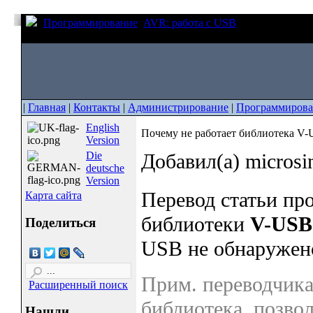
Программирование
AVR: работа с USB
Почему не раб
AVR?
|
Главная
|
Контакты
|
Администрирование
|
Программирова
English
Почему не работает библиотека V
Version
Die
Добавил(а) micros
deutsche
Version
Перевод статьи пр
Карта сайта
библиотеки
V-USB
Поделиться
USB не обнаружено
Прим. переводчика
Расширенный поиск
библиотека, позво
Нашли