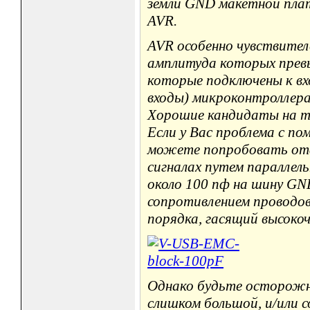
земли GND макетной пла
AVR.
AVR особенно чувствител
амплитуда которых прев
которые подключены к в
входы) микроконтроллера
Хорошие кандидаты на та
Если у Вас проблема с п
можете попробовать от
сигналах путем параллел
около 100 пф на шину GND
сопротивлением проводо
порядка, гасящий высоко
Однако будьте осторожн
слишком большой, и/или 