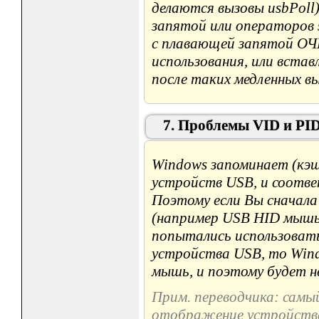
делаются вызовы usbPoll
запятой или операторов sc
с плавающей запятой ОЧЕ
использования, или встав
после таких медленных в
7. Проблемы VID и PI
Windows запоминает (кэш
устройств USB, и соотв
Поэтому если Вы сначала
(например USB HID мышь)
попытались использовать
устройства USB, то Win
мышь, и поэтому будет 
Прим. переводчика: самы
отображение устройства