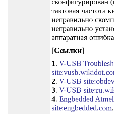
сконфигурирован (
тактовая частота к
неправильно скомп
неправильно устан
аппаратная ошибка
[
Ссылки
]
1
.
V-USB Troublesho
site:vusb.wikidot.c
2
.
V-USB site:obdev
3
.
V-USB site:ru.wik
4
.
Engbedded Atmel
site:engbedded.com
.