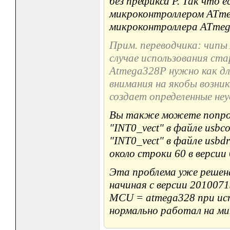
без префикса P. Так что е
микроконтроллером ATme
микроконтроллера ATmeg
Прим. переводчика: чипы
случае использования ст
Atmega328P нужно как дл
внимания на якобы возни
создает определенные не
Вы также можете попро
"INT0_vect" в файле usbc
"INT0_vect" в файле usb
около строки 60 в версии
Эта проблема уже решена
начиная с версии 2010071
MCU = atmega328 при испо
нормально работал на м