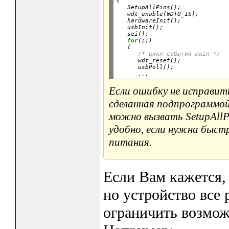
{

   SetupAllPins();

   wdt_enable(WDTO_1S);

   hardwareInit();

   usbInit();

   sei();

for
(;;)

   {

/* цикл событий main */
      wdt_reset();

      usbPoll();

Если ошибку не исправит
сделанная подпрограммой 
можно вызвать SetupAllPin
удобно, если нужна быст
питания.
Если Вам кажется,
но устройство все 
ограничить возмо