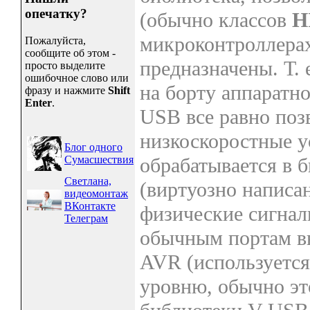
опечатку?
(обычно классов
H
микроконтроллера
Пожалуйста,
сообщите об этом -
предназначены. Т.
просто выделите
ошибочное слово или
на борту аппаратн
фразу и нажмите
Shift
Enter
.
USB все равно поз
низкоскоростные 
Блог одного
Сумасшествия
обрабатывается в 
Светлана,
(виртуозно написа
видеомонтаж
ВКонтакте
физические сигна
Телеграм
обычным портам в
AVR (используется
уровню, обычно эт