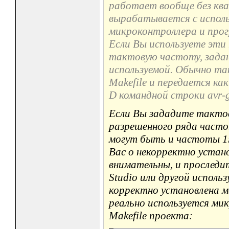
работает вообще без кв
вырабатывается с испол
микроконтроллера и про
Если Вы используете эти
тактовую частоту, задан
используемой. Обычно та
Makefile и передается к
D командной строки avr-g
Если Вы зададите такто
разрешенного ряда часто
могут быть и частоты 15
Вас о некорректно устан
внимательны, и проследит
Studio или другой испол
корректно установлена 
реально используется ми
Makefile проекта: