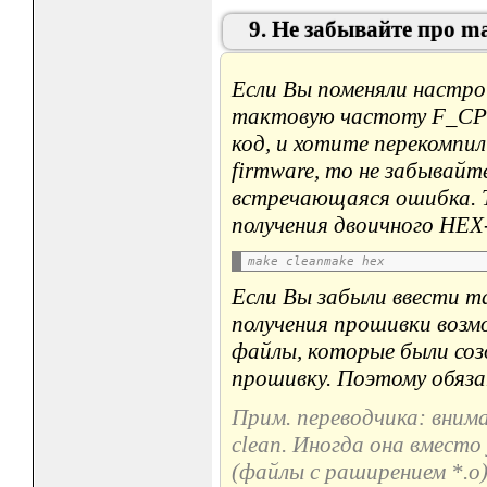
9. Не забывайте про ma
Если Вы поменяли настрой
тактовую частоту F_CPU
код, и хотите перекомпи
firmware, то не забывайт
встречающаяся ошибка. Т
получения двоичного HE
make clean
make hex
Если Вы забыли ввести mak
получения прошивки воз
файлы, которые были соз
прошивку. Поэтому обяза
Прим. переводчика: внима
clean. Иногда она вмест
(файлы с раширением *.o