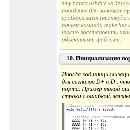
эту папку usbdrv из друг
поведение для новичков ч
срабатывает (неоткуда в
почему команда make hex 
нужно восстановить usbd
объектными файлами.
10. Инициализация пор
Иногда код инициализац
для сигналов D+ и D-, ч
порта. Пример такой о
строки с ошибкой, зелены
//Подпрограмма инициализации по
void
SetupAllPins
 (
void
)

{

//делаем ножки светодиодов в
   DDRD 
|=
 (
1
<<
5
);           
   DDRD 
|=
 (
1
<<
6
);           
   DDRB 
|=
 (
1
<<
0
);           