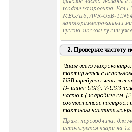
фьюзов часто указаны в M
readme.txt проекта. Есл
MEGA16, AVR-USB-TINY45
запрограммированный ми
нужно, поскольку они уже
2. Проверьте частоту 
Чаще всего микроконтрол
тактируется с использов
USB требует очень жестк
D- шины USB). V-USB поз
частот (подробнее см. [2
соответствие настроек 
тактовой частоте микро
Прим. переводчика: для
используется кварц на 1