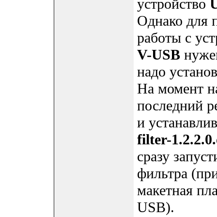
устройство
Однако для 
работы с ус
V-USB
нужен
надо устано
На момент на
последний ре
и устанавли
filter-1.2.2.0
сразу запуст
фильтра (пр
макетная пл
USB).