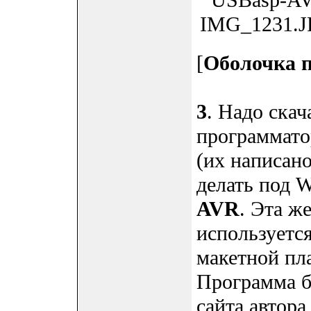
[
Оболочка 
3
. Надо ска
программато
(их написано
делать под 
AVR
. Эта ж
используется
макетной п
Программа бе
сайта автора