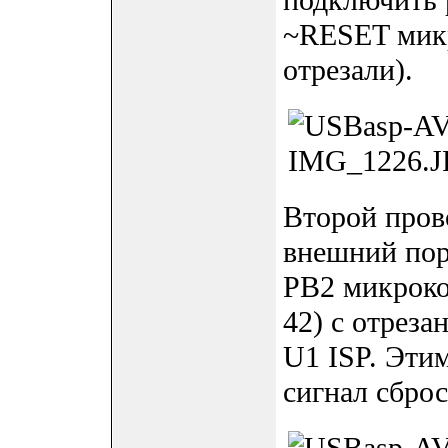
подключить 
~RESET микр
отрезали).
Второй пров
внешний пор
PB2 микроко
42) с отреза
U1 ISP. Эти
сигнал сбро