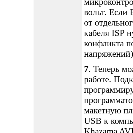
микроконтро
вольт. Если
от отдельног
кабеля ISP н
конфликта п
напряжений)
7
. Теперь м
работе. Под
программиру
программато
макетную п
USB к компь
Khazama AV