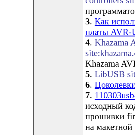
controllers si
программато
3
.
Как испол
платы AVR
4
.
Khazama 
site:khazama
Khazama AV
5
.
LibUSB sit
6
.
Цоколевки
7
.
110303usb
исходный ко
прошивки fi
на макетно