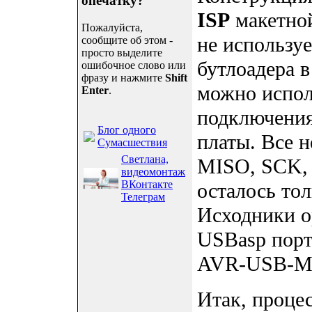
опечатку?
ISP
макетной
Пожалуйста,
не использу
сообщите об этом -
просто выделите
бутлоадера 
ошибочное слово или
фразу и нажмите
Shift
можно испол
Enter
.
подключения
Блог одного
платы. Все 
Сумасшествия
Светлана,
MISO, SCK, 
видеомонтаж
ВКонтакте
осталось тол
Телеграм
Исходники о
USBasp порт
AVR-USB-ME
Итак, проце