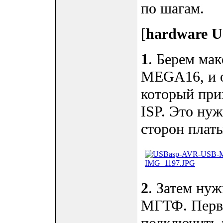
по шагам.
[
hardware 
1
. Берем ма
MEGA16, и о
который при
ISP. Это нуж
сторон платы
2
. Затем ну
МГТФ. Перв