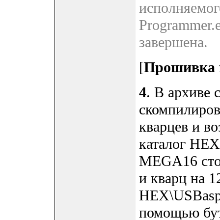
исполняемог
Programmer.e
завершена.
[
Прошивка 
4
. В архиве 
скомпилиров
кварцев и в
каталог HEX
MEGA16 сто
и кварц на 1
HEX\USBasp
помощью бут