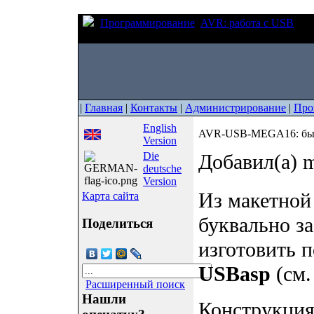
Программирование
AVR: работа с USB
AVR
программатора USBasp
|
Главная
|
Контакты
|
Администрирование
|
Про
English
AVR-USB-MEGA16: быст
Version
Die
Добавил(а) m
deutsche
Version
Из макетной
Карта сайта
буквально з
Поделиться
изготовить 
USBasp
(см.
Расширенный поиск
Нашли
Конструкция