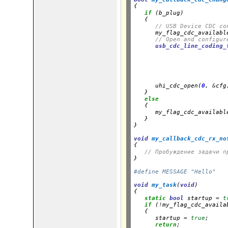
{

if
 (b_plug)

   {

// USB Device CDC co
      my_flag_cdc_availabl
// Open and configur
usb_cdc_line_coding_
                          
                          
                          
                          
                           
      uhi_cdc_open(
0
, 
&
cfg)
   }

else
   {

      my_flag_cdc_availabl
   }

}
void
my_callback_cdc_rx_no
{

// Пробуждение задачи п
}
#define MESSAGE "Hello"
void
my_task
(
void
)

{

static
bool
 startup 
=
t
if
 (
!
my_flag_cdc_availab
   {

      startup 
=
true
;

return
;
