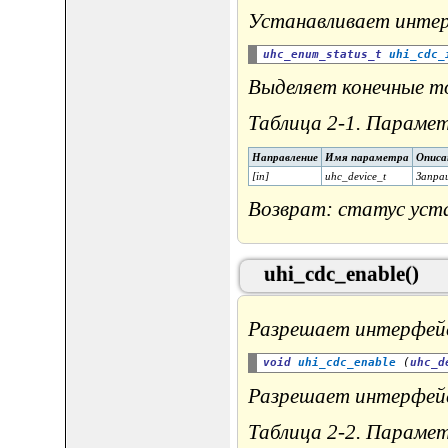
Устанавливает интер
uhc_enum_status_t
uhi_cdc_
Выделяет конечные то
Таблица 2-1. Параметр
Направление
Имя параметра
Описа
[in]
uhc_device_t
Запра
Возврат: статус уст
uhi_cdc_enable()
Разрешает интерфей
void
uhi_cdc_enable
 (
uhc_d
Разрешает интерфей
Таблица 2-2. Парамет