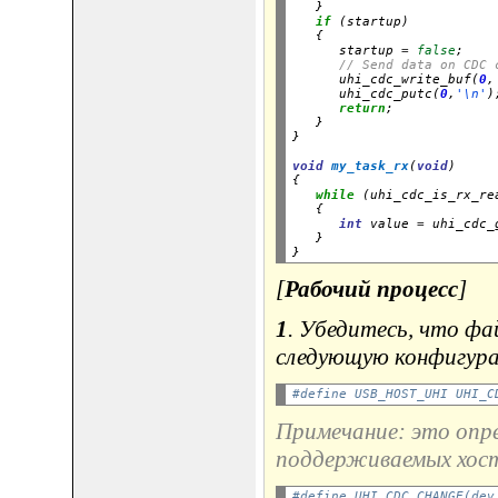
   }

if
 (startup)

   {

      startup 
=
false
;

// Send data on CDC 
      uhi_cdc_write_buf(
0
,
      uhi_cdc_putc(
0
,
'\n'
);
return
;

   }

}
void
my_task_rx
(
void
)

{

while
 (uhi_cdc_is_rx_re
   {

int
 value 
=
 uhi_cdc_
   }

[
Рабочий процесс
]
1
. Убедитесь, что фа
следующую конфигур
#define USB_HOST_UHI UHI_C
Примечание: это опр
поддерживаемых хос
#define UHI_CDC_CHANGE(dev