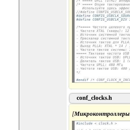
/* ===== UPLL (UTMI) аппар
/* ===== Опции тактировани
   Используйте здесь эффек
//#define CONFIG_USBCLK_SO
#define CONFIG_USBCLK_SOUR
#define CONFIG_USBCLK_DIV 
/*
===== Частота целевого п
- Частота XTAL (кварц): 12
- Источник системной такто
- Прескалер системной такт
- Источник тактов для PLLA
- Выход PLLA: XTAL * 14 / 
- Частота тактов системы: 
===== Тактовая частота USB
- Источник тактов USB: UPL
- Делитель тактов USB: 1 (
- Частота UPLL: 480 МГц
- Частота тактов USB: 480 
*/
#endif 
/* CONF_CLOCK_H_INC
conf_clocks.h
[
Микроконтроллеры
#include < clock.h >