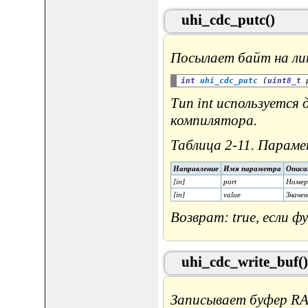
uhi_cdc_putc()
Посылает байт на л
int
uhi_cdc_putc
 (
uint8_t
 
Тип int используется 
компилятора.
Таблица 2-11. Параме
Направление
Имя параметра
Описа
[in]
port
Номер
[in]
value
Значен
Возврат: true, если ф
uhi_cdc_write_buf()
Записывает буфер R