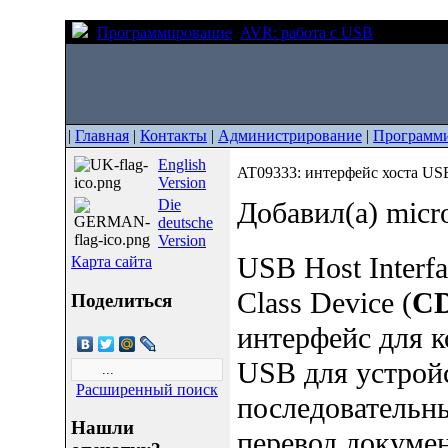
Программирование
AVR: работа с USB
AT09333: 
|
Главная
|
Контакты
|
Администрирование
|
Программ
English
AT09333: интерфейс хоста US
Version
Die
Добавил(а) micr
deutsche
Version
USB Host Interfa
Карта сайта
Class Device (
C
Поделиться
интерфейс для 
USB для устро
Расширенный поиск
последовательн
Нашли
перевод докумен