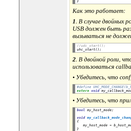
Как это работает:
1
. В случае двойных 
USB должен быть разре
вызываться не долже
//udc_start();
2
. В двойной роли, 
использоваться callb
• Убедитесь, что co
#define UHC_MODE_CHANGE(b_
extern
void
 my_callback_mo
• Убедитесь, что пр
bool
 my_host_mode;
void
my_callback_mode_chan
{

   my_host_mode 
=
 b_host_mo
}