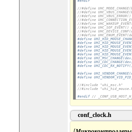
#endif
//#define UHC_MODE_CHANGE(
//#define UHC_VBUS_CHANGE(
//#define UHC_VBUS_ERROR()
//#define UHC_CONNECTION_E
//#define UHC_WAKEUP_EVENT
//#define UHC_SOF_EVENT() 
//#define UHC_DEVICE_CONF(
//#define UHC_ENUM_EVENT(d
#define UHI_HID_MOUSE_CHAN
#define UHI_HID_MOUSE_EVEN
#define UHI_HID_MOUSE_EVEN
#define UHI_HID_MOUSE_EVEN
#define UHI_HID_MOUSE_EVEN
#define UHI_MSC_CHANGE(dev
#define UHI_CDC_CHANGE(dev
#define UHI_CDC_RX_NOTIFY(
#define UHI_VENDOR_CHANGE(
#define UHI_VENDOR_VID_PID
//#include "uhi_msc.h"
//#include "uhi_hid_mouse.
#endif 
// _CONF_USB_HOST_H
conf_clock.h
[
Микроконтроллеры