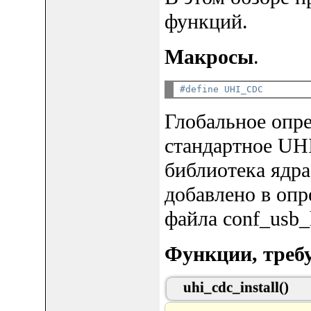
функций.
Макросы
.
#define UHI_CDC
Глобальное опре
стандартное UH
библиотека ядра
добавлено в оп
файла conf_usb_h
Функции, треб
uhi_cdc_install()