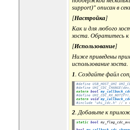
поддержкой нескольки
support)" описан в с
[
Настройка
]
Как и для любого хо
хоста. Обратитесь к 
[
Использование
]
Ниже приведены прим
использование хоста.
1
. Создайте файл con
#define USB_HOST_UHI UHI_C
#define UHI_CDC_CHANGE(dev
extern
bool
my_callback_cd
#define UHI_CDC_RX_NOTIFY(
extern
void
my_callback_cd
#include "uhi_cdc.h" 
// в 
2
. Добавьте к прилож
static
bool
 my_flag_cdc_av
bool
my_callback_cdc_chang