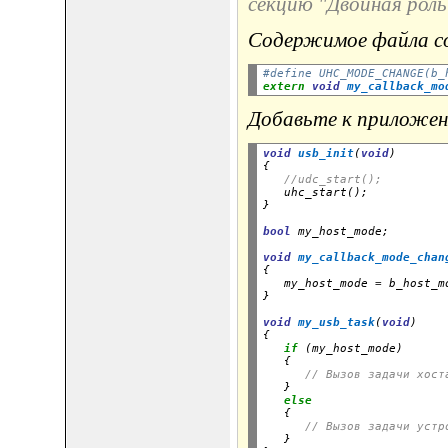
секцию "Двойная роль
Содержимое файла co
#define UHC_MODE_CHANGE(b_
extern
void
my_callback_mo
Добавьте к приложени
void
usb_init
(
void
)

{

//udc_start();
   uhc_start();

}
bool
 my_host_mode;
void
my_callback_mode_chan
{

   my_host_mode 
=
 b_host_mo
}
void
my_usb_task
(
void
)

{

if
 (my_host_mode)

   {

// Вызов задачи хост
   }

else
   {

// Вызов задачи устр
   }
