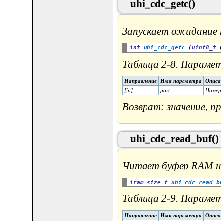
uhi_cdc_getc()
Запускает ожидание 
int
uhi_cdc_getc
 (
uint8_t
Таблица 2-8. Парамет
Направление
Имя параметра
Описа
[in]
port
Номер
Возврат: значение, п
uhi_cdc_read_buf()
Читает буфер RAM н
iram_size_t
uhi_cdc_read_b
Таблица 2-9. Парамет
Направление
Имя параметра
Описа