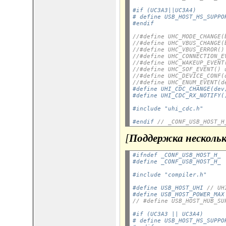
#if (UC3A3||UC3A4)
# define USB_HOST_HS_SUPPO
#endif
//#define UHC_MODE_CHANGE(
//#define UHC_VBUS_CHANGE(
//#define UHC_VBUS_ERROR()
//#define UHC_CONNECTION_E
//#define UHC_WAKEUP_EVENT
//#define UHC_SOF_EVENT() 
//#define UHC_DEVICE_CONF(
//#define UHC_ENUM_EVENT(d
#define UHI_CDC_CHANGE(dev
#define UHI_CDC_RX_NOTIFY(
#include "uhi_cdc.h"
#endif 
// _CONF_USB_HOST_H
[
Поддержка несколь
#ifndef _CONF_USB_HOST_H_
#define _CONF_USB_HOST_H_
#include "compiler.h"
#define USB_HOST_UHI 
// UH
#define USB_HOST_POWER_MAX
// #define USB_HOST_HUB_SU
#if (UC3A3 || UC3A4)
# define USB_HOST_HS_SUPPO