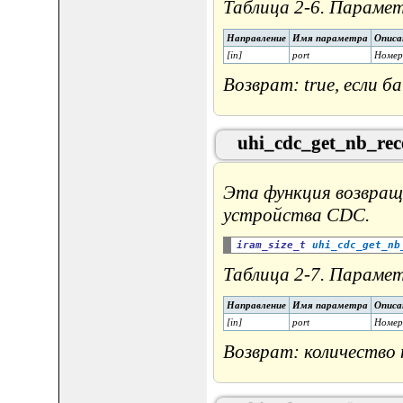
Таблица 2-6. Парамет
Направление
Имя параметра
Описа
[in]
port
Номер
Возврат: true, если б
uhi_cdc_get_nb_rec
Эта функция возвраща
устройства CDC.
iram_size_t
uhi_cdc_get_nb
Таблица 2-7. Парамет
Направление
Имя параметра
Описа
[in]
port
Номер
Возврат: количество