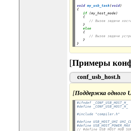
void
my_usb_task
(
void
)

{

if
 (my_host_mode)

   {

// Вызов задачи хост
   }

else
   {

// Вызов задачи устр
   }

[
Примеры конф
conf_usb_host.h
[
Поддержка одного 
#ifndef _CONF_USB_HOST_H_
#define _CONF_USB_HOST_H_
#include "compiler.h"
#define USB_HOST_UHI UHI_C
#define USB_HOST_POWER_MAX
// #define USB_HOST_HUB_SU