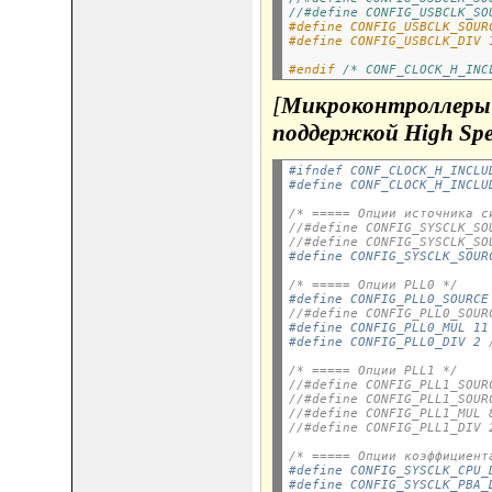
//#define CONFIG_USBCLK_SO
#define CONFIG_USBCLK_SOUR
#define CONFIG_USBCLK_DIV 
#endif 
/* CONF_CLOCK_H_INC
[
Микроконтроллеры
поддержкой High Spe
#ifndef CONF_CLOCK_H_INCLU
#define CONF_CLOCK_H_INCLU
/* ===== Опции источника с
//#define CONFIG_SYSCLK_SO
//#define CONFIG_SYSCLK_SO
#define CONFIG_SYSCLK_SOUR
/* ===== Опции PLL0 */
#define CONFIG_PLL0_SOURCE
//#define CONFIG_PLL0_SOUR
#define CONFIG_PLL0_MUL 11
#define CONFIG_PLL0_DIV 2 
/* ===== Опции PLL1 */
//#define CONFIG_PLL1_SOUR
//#define CONFIG_PLL1_SOUR
//#define CONFIG_PLL1_MUL 
//#define CONFIG_PLL1_DIV 
/* ===== Опции коэффициент
#define CONFIG_SYSCLK_CPU_
#define CONFIG_SYSCLK_PBA_