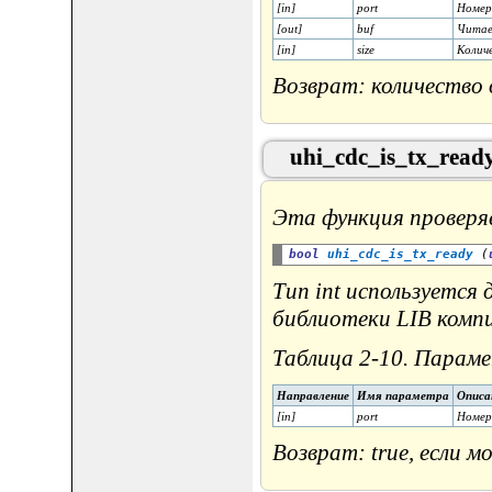
[in]
port
Номер
[out]
buf
Читае
[in]
size
Колич
Возврат: количество
uhi_cdc_is_tx_ready
Эта функция проверя
bool
uhi_cdc_is_tx_ready
 (
Тип int используется
библиотеки LIB комп
Таблица 2-10. Параме
Направление
Имя параметра
Описа
[in]
port
Номер
Возврат: true, если 