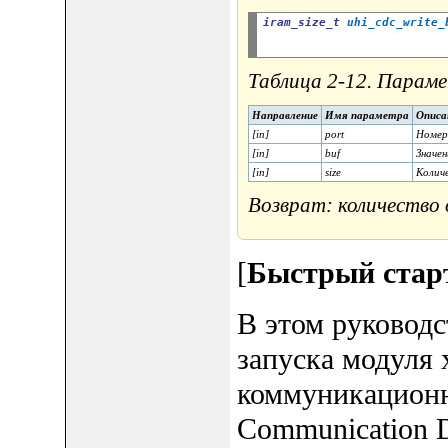
iram_size_t
uhi_cdc_write_
Таблица 2-12. Параме
Направление
Имя параметра
Описа
[in]
port
Номер
[in]
buf
Значен
[in]
size
Количе
Возврат: количество
[
Быстрый стар
В этом руковод
запуска модуля 
коммуникацион
Communication D