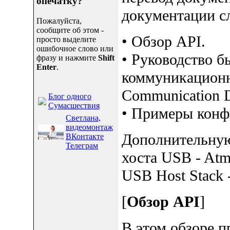
опечатку?
документации с
Пожалуйста,
сообщите об этом -
• Обзор API.
просто выделите
ошибочное слово или
• Руководство б
фразу и нажмите
Shift
Enter
.
коммуникацион
Communication D
Блог одного
Сумасшествия
• Примеры конф
Светлана,
видеомонтаж
Дополнительную
ВКонтакте
Телеграм
хоста USB - Atm
USB Host Stack 
[
Обзор API
]
В этом обзоре п