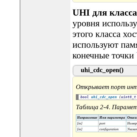
UHI для класс
уровня использ
этого класса х
используют памя
конечные точки
uhi_cdc_open()
Открывает порт инт
bool
uhi_cdc_open
 (
uint8_t
Таблица 2-4. Парамет
Направление
Имя параметра
Описа
[in]
port
Номер
[in]
configuration
Указа