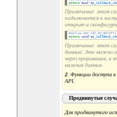
extern
bool
my_callback_cd
Примечание: этот ca
подключается к хост
открыт и сконфигури
#define UHI_CDC_RX_NOTIFY(
extern
void
my_callback_cd
Примечание: этот cal
данные. Это можно и
через прерывание, и 
наличия данных.
2
. Функции доступа 
API.
Продвинутые случ
Для продвинутого ис