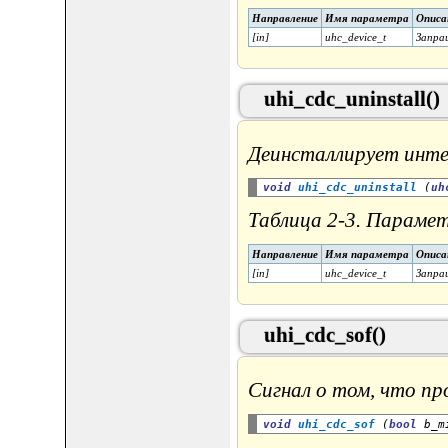
Направление
Имя параметра
Описа
[in]
uhc_device_t
Запра
uhi_cdc_uninstall()
Деинсталлирует интер
void
uhi_cdc_uninstall
 (
uh
Таблица 2-3. Парамет
Направление
Имя параметра
Описа
[in]
uhc_device_t
Запра
uhi_cdc_sof()
Сигнал о том, что пр
void
uhi_cdc_sof
 (
bool