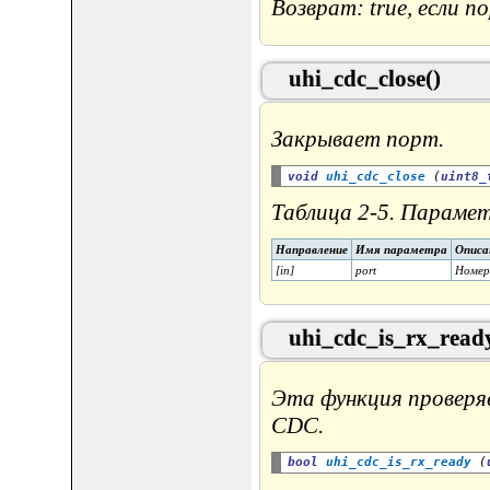
Возврат: true, если п
uhi_cdc_close()
Закрывает порт.
void
uhi_cdc_close
 (
uint8_
Таблица 2-5. Парамет
Направление
Имя параметра
Описа
[in]
port
Номер
uhi_cdc_is_rx_read
Эта функция проверяе
CDC.
bool
uhi_cdc_is_rx_ready
 (