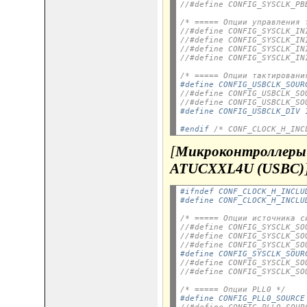
//#define CONFIG_SYSCLK_PB
/* ===== Опции управления 
//#define CONFIG_SYSCLK_IN
//#define CONFIG_SYSCLK_IN
//#define CONFIG_SYSCLK_IN
//#define CONFIG_SYSCLK_IN
/* ===== Опции тактировани
#define CONFIG_USBCLK_SOUR
//#define CONFIG_USBCLK_SO
//#define CONFIG_USBCLK_SO
#define CONFIG_USBCLK_DIV 
#endif 
/* CONF_CLOCK_H_INC
[
Микроконтроллеры
ATUCXXL4U (USBC)
#ifndef CONF_CLOCK_H_INCLU
#define CONF_CLOCK_H_INCLU
/* ===== Опции источника с
//#define CONFIG_SYSCLK_SO
//#define CONFIG_SYSCLK_SO
//#define CONFIG_SYSCLK_SO
#define CONFIG_SYSCLK_SOUR
//#define CONFIG_SYSCLK_SO
//#define CONFIG_SYSCLK_SO
/* ===== Опции PLL0 */
#define CONFIG_PLL0_SOURCE