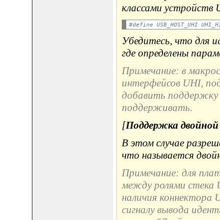
классами устройств 
#define USB_HOST_UHI UHI_H
Убедитесь, что для и
где определены пар
Примечание: в макро
интерфейсов UHI, по
добавить поддержку 
поддерживать.
[
Поддержка двойной
В этом случае разреш
что называется двой
Примечание: для пла
между ролями стека 
наличия коннектора U
сигналу вывода идент