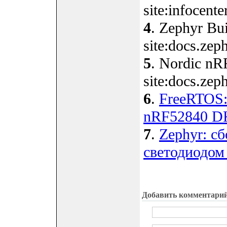
site:infocent
4
. Zephyr Bui
site:docs.zeph
5
. Nordic nR
site:docs.zeph
6
.
FreeRTOS:
nRF52840 D
7
.
Zephyr: с
светодиодом 
Добавить комментари