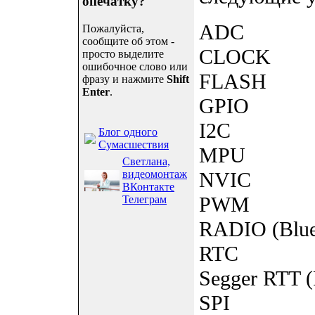
опечатку?
ADC
Пожалуйста,
сообщите об этом -
CLOCK
просто выделите
ошибочное слово или
FLASH
фразу и нажмите
Shift
Enter
.
GPIO
I2C
Блог одного
Сумасшествия
MPU
Светлана,
видеомонтаж
NVIC
ВКонтакте
PWM
Телеграм
RADIO (Bluet
RTC
Segger RTT 
SPI