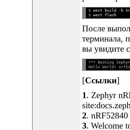
$ 
west build -b n
$ 
После выпол
терминала, 
вы увидите 
*** Booting Zephyr
[
Ссылки
]
1
. Zephyr n
site:docs.zeph
2
. nRF52840 
3
. Welcome to