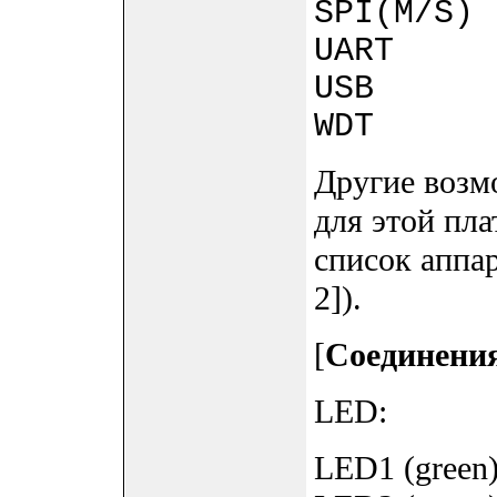
SPI(M/S)
UART |o
USB |o
WDT |o
Другие возм
для этой пл
список аппар
2]).
[
Соединения
LED:
LED1 (green)