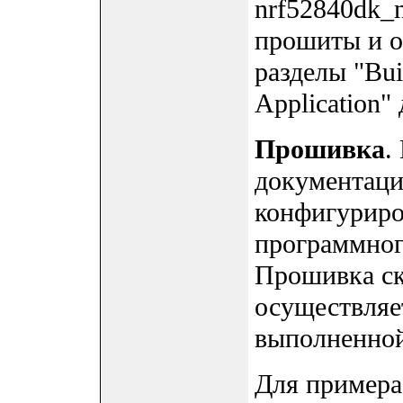
nrf52840dk_
прошиты и о
разделы "Bui
Application"
Прошивка
.
документации
конфигуриро
программного
Прошивка ск
осуществляет
выполненной 
Для примера