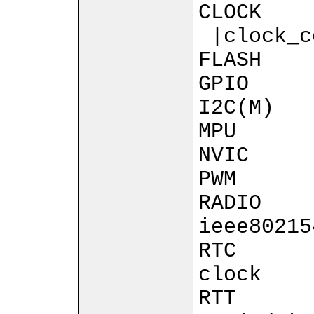
CLOCK |
|clock_c
FLASH |
GPIO |
I2C(M) 
MPU |o
NVIC |o
PWM |o
RADIO |
ieee80215
RTC |o
clock
RTT |S