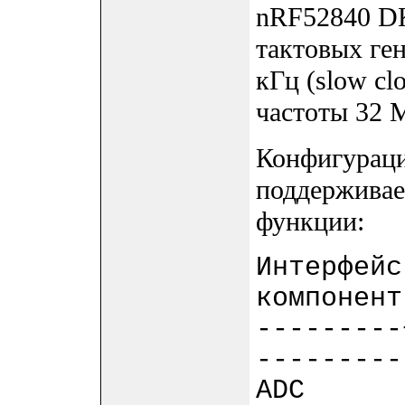
nRF52840 DK
тактовых ген
кГц (slow cl
частоты 32 М
Конфигураци
поддерживае
функции:
Интерфейс
компонент
---------
---------
ADC |o