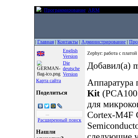
Программирование
ARM
Zephyr: работа 
|
Главная
|
Контакты
|
Администрирование
|
Про
English
Zephyr: работа с плато
Version
Die
Добавил(а) m
deutsche
Version
Аппаратура
Карта сайта
Kit
(PCA1005
Поделиться
для микрок
Cortex-M4F 
Расширенный поиск
Semiconduct
Нашли
следующие у