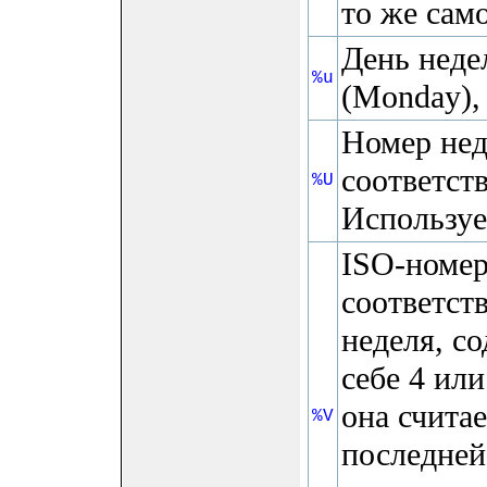
то же са
День неде
%u
(Monday), 
Номер нед
соответст
%U
Используе
ISO-номер
соответст
неделя, с
себе 4 или
она считае
%V
последней