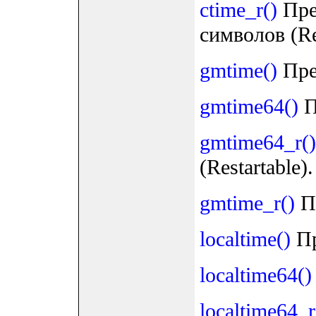
ctime_r()
Пре
символов (Res
gmtime()
Пре
gmtime64()
П
gmtime64_r()
(Restartable).
gmtime_r()
Пр
localtime()
Пр
localtime64()
localtime64_r