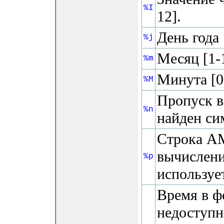
%I
12].
День года 
%j
Месяц [1-
%m
Минута [0
%M
Пропуск в
%n
найден си
Строка AM
вычислени
%p
используе
Время в ф
недоступн