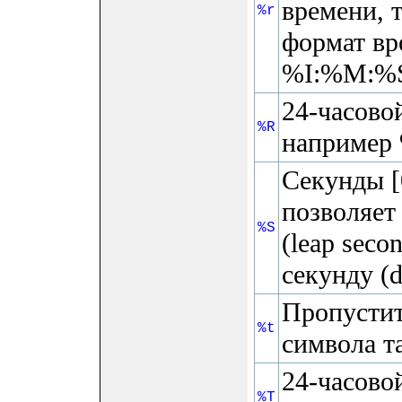
времени, 
%r
формат в
%I:%M:%S
24-часово
%R
например
Секунды [
позволяет
%S
(leap sec
секунду (d
Пропустит
%t
символа т
24-часово
%T