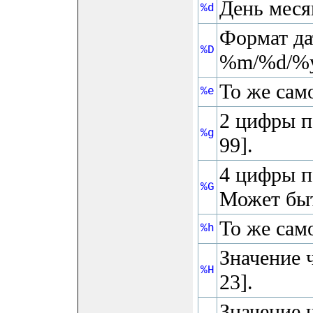
День меся
%d
Формат да
%D
%m/%d/%y
То же само
%e
2 цифры п
%g
99].
4 цифры п
%G
Может быт
То же само
%h
Значение 
%H
23].
Значение ч