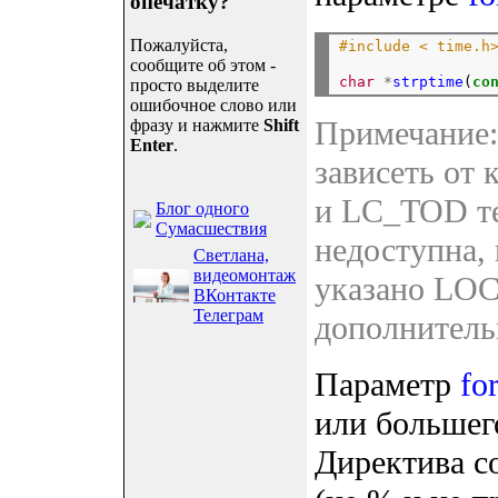
опечатку?
Пожалуйста,
#include < time.h
сообщите об этом -
char
*
strptime
(
co
просто выделите
ошибочное слово или
Примечание:
фразу и нажмите
Shift
Enter
.
зависеть от
и LC_TOD те
Блог одного
Сумасшествия
недоступна,
Светлана,
видеомонтаж
указано LO
ВКонтакте
Телеграм
дополнитель
Параметр
fo
или большег
Директива с