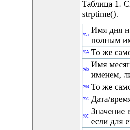
Таблица 1. 
strptime().
Имя дня н
%a
полным им
То же само
%A
Имя месяц
%b
именем, л
То же сам
%B
Дата/врем
%c
Значение в
%C
если для 