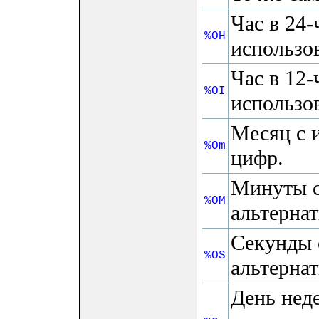
Час в 24-
%OH
использо
Час в 12-
%OI
использо
Месяц с 
%Om
цифр.
Минуты с
%OM
альтерна
Секунды 
%OS
альтерна
День нед