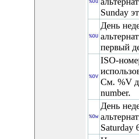
альтерна
%Ou
Sunday эт
День нед
альтерна
%OU
первый д
ISO-номер
использо
%OV
См. %V д
number.
День нед
альтернат
%Ow
Saturday 