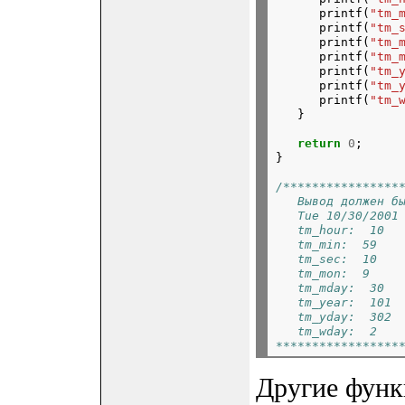
      printf(
"tm_
      printf(
"tm_
      printf(
"tm_
      printf(
"tm_
      printf(
"tm_
      printf(
"tm_
      printf(
"tm_
return
0
;

}
/****************
   Вывод должен б
   Tue 10/30/2001
   tm_hour:  10
   tm_min:  59
   tm_sec:  10
   tm_mon:  9
   tm_mday:  30
   tm_year:  101
   tm_yday:  302
   tm_wday:  2
*****************
Другие функ