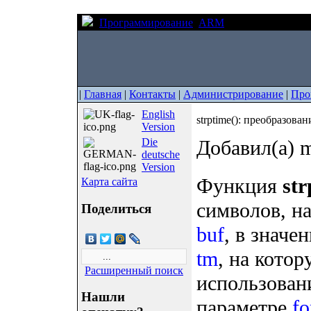
Программирование
ARM
strptime(): преоб
|
Главная
|
Контакты
|
Администрирование
|
Про
English
strptime(): преобразова
Version
Die
Добавил(а) m
deutsche
Version
Функция
str
Карта сайта
символов, н
Поделиться
buf
, в значе
tm
, на котор
Расширенный поиск
использован
Нашли
параметре
fo