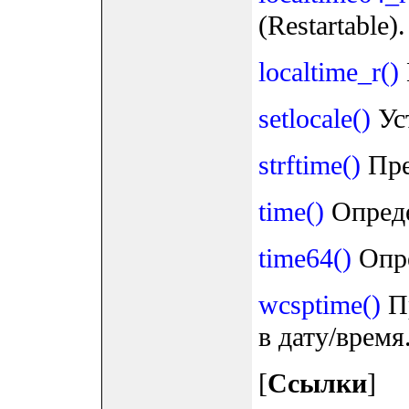
(Restartable).
localtime_r()
setlocale()
Ус
strftime()
Пре
time()
Опреде
time64()
Опре
wcsptime()
Пр
в дату/время
[
Ссылки
]