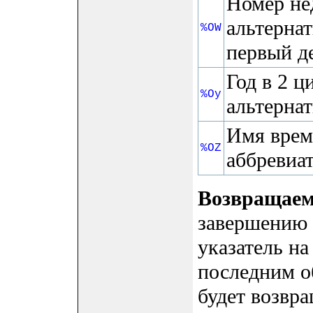
Номер не
альтерна
%OW
первый д
Год в 2 ц
%Oy
альтерна
Имя врем
%OZ
аббревиа
Возвращаем
завершению ф
указатель н
последним о
будет возвра