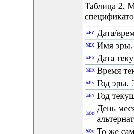
Таблица 2. 
спецификатор
Дата/вре
%Ec
Имя эры.
%EC
Дата тек
%Ex
Время те
%EX
Год эры. 
%Ey
Год теку
%EY
День мес
%Od
альтерна
То же са
%Oe