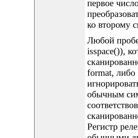
первое числ
преобразова
ко второму 
Любой пробел
isspace()), 
сканированн
format, либо
игнорироват
обычным сим
соответство
сканированн
Регистр реле
обычными ди