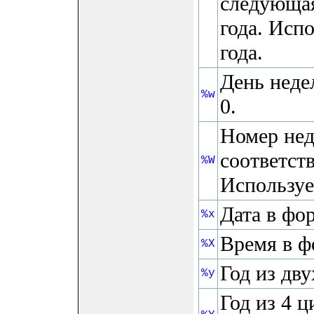
следующая
года. Исп
года.
День недел
%w
0.
Номер нед
соответст
%W
Используе
Дата в фо
%x
Время в ф
%X
Год из дву
%y
Год из 4 