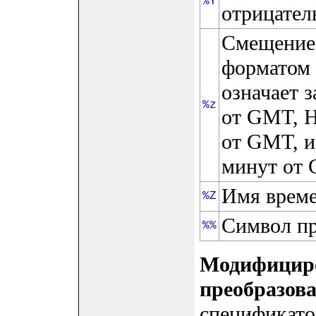
%Y
отрицател
Смещение 
форматом
означает з
%z
от GMT, H
от GMT, и
минут от
Имя време
%Z
Символ пр
%%
Модифицир
преобразов
спецификато