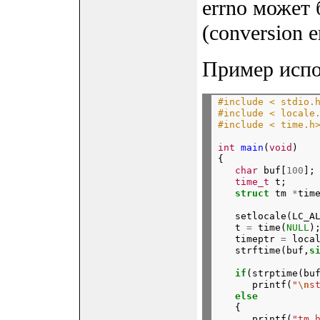
errno может
(conversion 
Пример испол
#include < stdio.
#include < locale
#include < time.h
int
main
(
void
)

{

char
 buf[
100
];

time_t
 t;

struct
 tm 
*
   setlocale(LC_A
   t 
=
 time(
NULL
);
   timeptr 
=
 loca
   strftime(buf,
s
if
(strptime(bu
      printf(
"
\n
s
else
   {

      printf(
"tm_