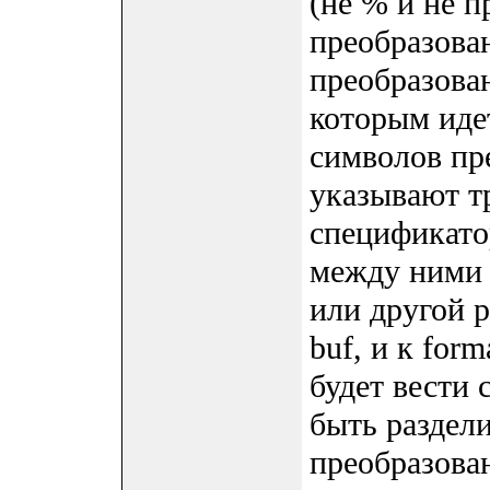
(не % и не 
преобразова
преобразован
которым иде
символов пр
указывают т
спецификато
между ними 
или другой р
buf, и к for
будет вести 
быть раздел
преобразова