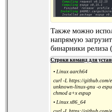
Compiling
 reqwest v0.12.15

Compiling
 espup v0.15.1

    Finished `release` profile 
Installing
 $HOME/.cargo/bin/es
Также можно испо
напрямую загрузит
бинарники релиза (
Строки команд для уста
• Linux aarch64
curl -L https://github.com
unknown-linux-gnu -o esp
chmod a+x espup
• Linux x86_64
curl -L https://github.com