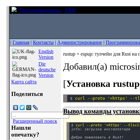
Программирование
ARM
rustup + espup: тулчейн для 
|
Главная
|
Контакты
|
Администрирование
|
Программирова
English
rustup + espup: тулчейн для Rust н
Version
Die
Добавил(а) micros
deutsche
Version
[
Установка rustup
Карта сайта
Поделиться
$ 
Вывод команды установк
Расширенный поиск
$ 
curl --proto '=https' --tlsv1
Нашли
info: загрузка инсталлятора
опечатку?
Добро пожаловать в Rust!