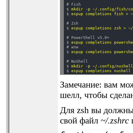
# Fish

$ 
mkdir -p ~/.config/fish/c
$ 
espup completions fish > 
# Zsh

$ 
espup completions zsh > ~
# PowerShell v5.0+

$ 
espup completions powersh
# или

$ 
espup completions powersh
# NuShell

$ 
mkdir -p ~/.config/nushel
$ 
Замечание: вам мо
шелл, чтобы сдела
Для zsh вы должны
свой файл
~/.zshrc
п