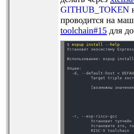
GITHUB_TOKEN
н
проводится на маш
toolchain#15
для до
$ 
espup install --help
Установит экосистему Espres
Использование: espup instal
Опции:

  -d, --default-host < DEFAU
          Target triple хост
          [возможны значения
                            
                            
                            
                            
                            
  -r, --esp-riscv-gcc

          Установит тулчейн 
          Установите это, то
          RISC-V toolchain