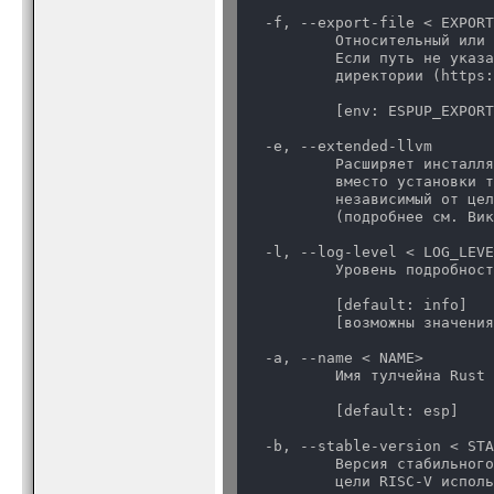
  -f, --export-file < EXPORT
          Относительный или 
          Если путь не указа
          директории (https:
          [env: ESPUP_EXPOR
  -e, --extended-llvm

          Расширяет инсталля
          вместо установки т
          независимый от цел
          (подробнее см. Вик
  -l, --log-level < LOG_LEVE
          Уровень подробност
          [default: info]

          [возможны значени
  -a, --name < NAME>

          Имя тулчейна Rust

          [default: esp]
  -b, --stable-version < STA
          Версия стабильного
          цели RISC-V исполь