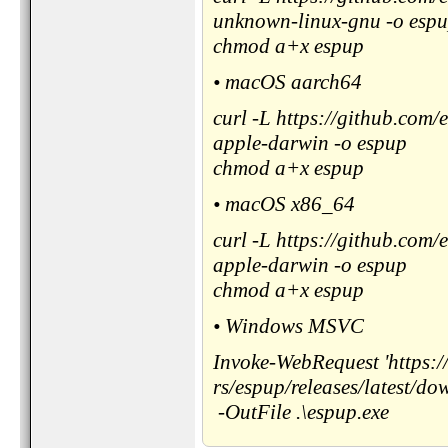
unknown-linux-gnu -o esp
chmod a+x espup
• macOS aarch64
curl -L https://github.com
apple-darwin -o espup
chmod a+x espup
• macOS x86_64
curl -L https://github.com
apple-darwin -o espup
chmod a+x espup
• Windows MSVC
Invoke-WebRequest 'https:/
rs/espup/releases/latest/d
-OutFile .\espup.exe