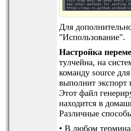
This step must be done every ti
See other methods for setting th
Для дополнительно
"Использование".
Настройка перем
тулчейна, на сист
команду source дл
выполнит экспорт
Этот файл генерир
находится в домаш
Различные способы
• В любом термина