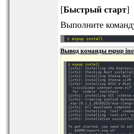
[
Быстрый старт
]
Выполните команд
$ 
Вывод команды espup inst
$ 
espup install
[info]: Installing the Espressif
[info]: Checking Rust installati
[info]: Installing Xtensa Rust 1
[info]: Installing Xtensa LLVM

[info]: Installing RISC-V Rust 
 'riscv32imac-unknown-none-elf'
  for 'stable' toolchain

[info]: Installing GCC (xtensa-e
[info]: Creating symlink betwee
 esp-19.1.2_20250225/esp-clang/
[info]: All downloads complete

[info]: Installing 'rust' compo
[info]: Installing 'rust-src' c
[info]: Installation successful
To get started, you need to set
'. $HOME/export-esp.sh'
