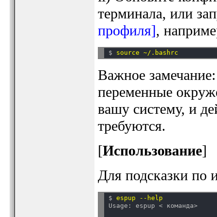
терминала, или за
профиля]
, наприме
$ 
Важное замечание:
переменные окруж
вашу систему, и д
требуются.
[
Использование
]
Для подсказки по 
$ 
espup --help
Usage: espup < команда>