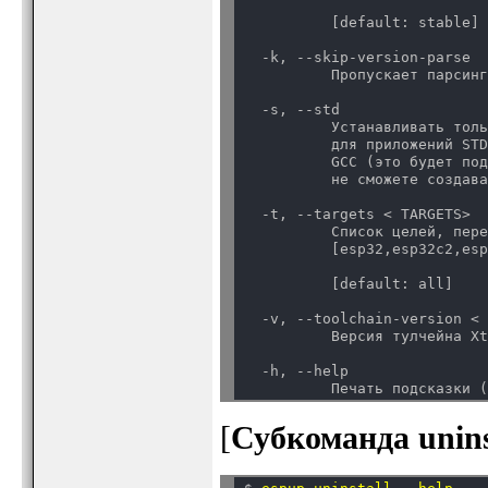
          [default: stable]
  -k, --skip-version-parse

          Пропускает парсин
  -s, --std

          Устанавливать толь
          для приложений STD
          GCC (это будет под
          не сможете создав
  -t, --targets < TARGETS>

          Список целей, пере
          [esp32,esp32c2,esp
          [default: all]
  -v, --toolchain-version < 
          Версия тулчейна X
  -h, --help

          Печать подсказки 
[
Субкоманда unins