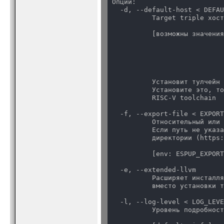
Опции:

  -d, --default-host < DEFAU
          Target triple хост
          [возможны значения
                            
                            
                            
                            
                            
          Установит тулчейн 
          Установите это, то
          RISC-V toolchain
  -f, --export-file < EXPORT
          Относительный или 
          Если путь не указа
          директории (https:
          [env: ESPUP_EXPOR
  -e, --extended-llvm

          Расширяет инсталля
          вместо установки 
  -l, --log-level < LOG_LEVE
          Уровень подробност