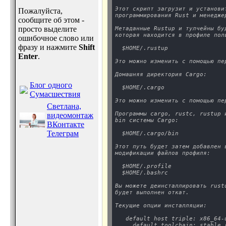
Этот скрипт загрузит и установи
Пожалуйста,
программирования Rust и менедже
сообщите об этом -
просто выделите
Метаданные Rustup и тулчейны бу
которая находится в профиле пол
ошибочное слово или
фразу и нажмите
Shift
  $HOME/.rustup
Enter
.
Это можно изменить с помощью пе
Домашняя директория Cargo:
Блог одного
  $HOME/.cargo
Сумасшествия
Это можно изменить с помощью пе
Светлана,
Программы cargo, rustc, rustup 
видеомонтаж
bin системы Cargo:
ВКонтакте
Телеграм
  $HOME/.cargo/bin
Этот путь будет затем добавлен 
модификации файлов профиля:
  $HOME/.profile

  $HOME/.bashrc
Вы можете деинсталлировать rust
будет выполнен откат.
Текущие опции инсталляции:
   default host triple: x86_64-u
     default toolchain: stable (