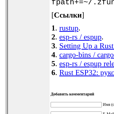
fpath+=~/.zfu
[
Ссылки
]
1
.
rustup
.
2
.
esp-rs / espup
.
3
.
Setting Up a Rus
4
.
cargo-bins / cargo
5
.
esp-rs / espup rel
6
.
Rust ESP32: рук
Добавить комментарий
Имя (о
E-Mail