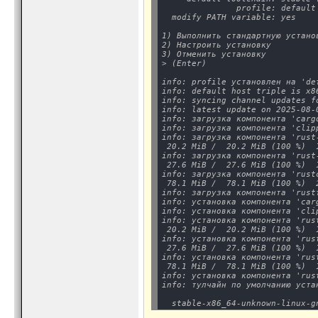
               profile: default

  modify PATH variable: yes
1) Выполнить стандартную устано
2) Настроить установку

3) Отменить установку

> (Enter)
info: profile установлен на 'def
info: default host triple is x8
info: syncing channel updates f
info: latest update on 2025-08-
info: загрузка компонента 'cargo
info: загрузка компонента 'clipp
info: загрузка компонента 'rust-
 20.2 MiB /  20.2 MiB (100 %)  
info: загрузка компонента 'rust-
 27.6 MiB /  27.6 MiB (100 %)  
info: загрузка компонента 'rustc
 78.1 MiB /  78.1 MiB (100 %)  
info: загрузка компонента 'rustf
info: установка компонента 'carg
info: установка компонента 'clip
info: установка компонента 'rust
 20.2 MiB /  20.2 MiB (100 %)  
info: установка компонента 'rust
 27.6 MiB /  27.6 MiB (100 %)  
info: установка компонента 'rust
 78.1 MiB /  78.1 MiB (100 %)  
info: установка компонента 'rust
info: тулчайн по умолчанию уста