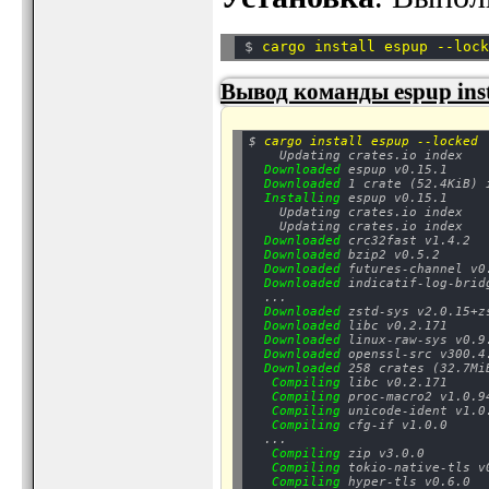
$ 
Вывод команды espup insta
$ 
cargo install espup --locked
    Updating crates.io index

Downloaded
 espup v0.15.1

Downloaded
 1 crate (52.4KiB) i
Installing
 espup v0.15.1

    Updating crates.io index

    Updating crates.io index

Downloaded
 crc32fast v1.4.2

Downloaded
 bzip2 v0.5.2

Downloaded
 futures-channel v0.
Downloaded
 indicatif-log-bridg
  ...

Downloaded
 zstd-sys v2.0.15+zs
Downloaded
 libc v0.2.171

Downloaded
 linux-raw-sys v0.9.
Downloaded
 openssl-src v300.4.
Downloaded
 258 crates (32.7Mi
Compiling
 libc v0.2.171

Compiling
 proc-macro2 v1.0.94
Compiling
 unicode-ident v1.0.
Compiling
 cfg-if v1.0.0

  ...

Compiling
 zip v3.0.0

Compiling
 tokio-native-tls v0
Compiling
 hyper-tls v0.6.0
