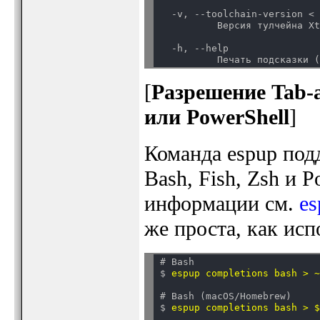
  -v, --toolchain-version < 
          Версия тулчейна X
  -h, --help

[
Разрешение Tab-а
или PowerShell
]
Команда espup под
Bash, Fish, Zsh и 
информации см.
es
же проста, как ис
# Bash

$ 
espup completions bash > 
# Bash (macOS/Homebrew)

$ 
espup completions bash > 