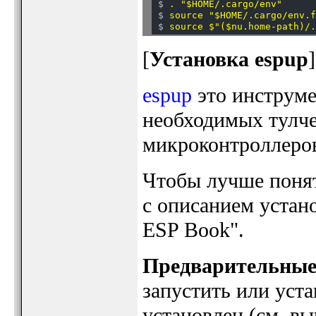
$ 
. "$HOME/.cargo/env"
      
$ 
source "$HOME/.cargo/env.
$ 
source $"($nu.home-path)/
[
Установка espup
]
espup
это инструме
необходимых тулче
микроконтроллеров 
Чтобы лучше понять
с описанием устано
ESP Book".
Предварительные
запустить или уста
установлен (см. вы