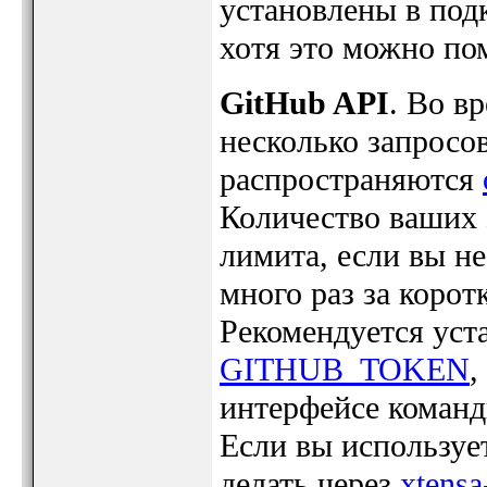
установлены в под
хотя это можно по
GitHub API
. Во в
несколько запросов
распространяются
Количество ваших 
лимита, если вы не 
много раз за коро
Рекомендуется ус
GITHUB_TOKEN
,
интерфейсе командн
Если вы использует
делать через
xtensa