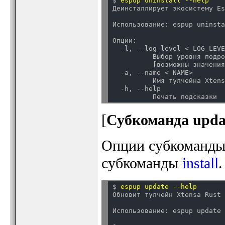
$ 
espup uninstall --help
Деинсталлирует экосистему E
Использование: espup uninst
Опции:

  -l, --log-level < LOG_LEVE
          Выбор уровня подро
          [возможны значения
  -a, --name < NAME>

          Имя тулчейна Xtens
  -h, --help

[
Субкоманда upda
Опции субкоманд
субкоманды
install
.
$ 
espup update --help
Обновит тулчейн Xtensa Rust
Использование: espup update