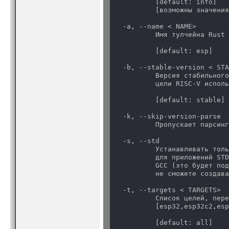
          [default: info]

          [возможны значени
  -a, --name < NAME>

          Имя тулчейна Rust

          [default: esp]
  -b, --stable-version < STA
          Версия стабильного
          цели RISC-V исполь
          [default: stable]
  -k, --skip-version-parse

          Пропускает парсин
  -s, --std

          Устанавливать толь
          для приложений STD
          GCC (это будет под
          не сможете создав
  -t, --targets < TARGETS>

          Список целей, пере
          [esp32,esp32c2,esp
          [default: all]