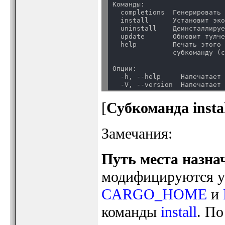
Команды:

  completions  Генерировать 
  install      Установит эко
  uninstall    Деинсталлируе
  update       Обновит тулче
  help         Печать этого 
               субкоманду (
Опции:

  -h, --help     Напечатает 
[
Субкоманда insta
Замечания:
Путь места назна
модифицируются у
CARGO_HOME
и
команды
install
. П